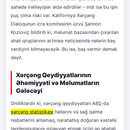
sahədə irəliləyişlər əldə edirdilər – indi isə bu işin
puç olma riski var. Kaliforniya Xərçəng
Dialoqunun icra komitəsinin üzvü Şannon
Kozloviç bildirib ki, məlumat bazasından çıxarılan
əhali qruplarının artması nəticəsində nələrin baş
verdiyini bilməyəcəyik. Bu isə, baş vermir demək
deyil.
Xərçəng Qeydiyyatlarının
Əhəmiyyəti və Məlumatların
Gələcəyi
Onilliklərdir ki, xərçəng qeydiyyatları ABŞ-da
xərçəng statistikası
hallarını və sağ qalma
nisbətlərini anlamaq, narahatlıq doğuran xəstəlik
tendensiyalarını müəyyən etmək üçün ən əhatəli