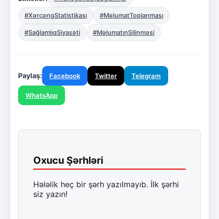
#XərçəngStatistikası
#MəlumatToplanması
#SağlamlıqSiyasəti
#MəlumatınSilinməsi
Paylaş:
Facebook
Twitter
Telegram
WhatsApp
Oxucu Şərhləri
Hələlik heç bir şərh yazılmayıb. İlk şərhi
siz yazın!