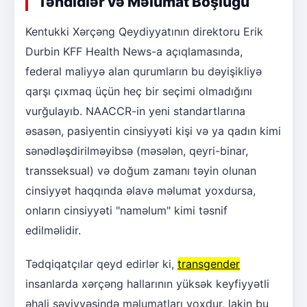
Təhdidlər və Məlumat Boşluğu
Kentukki Xərçəng Qeydiyyatının direktoru Erik
Durbin KFF Health News-a açıqlamasında,
federal maliyyə alan qurumların bu dəyişikliyə
qarşı çıxmaq üçün heç bir seçimi olmadığını
vurğulayıb. NAACCR-in yeni standartlarına
əsasən, pasiyentin cinsiyyəti kişi və ya qadın kimi
sənədləşdirilməyibsə (məsələn, qeyri-binar,
transseksual) və doğum zamanı təyin olunan
cinsiyyət haqqında əlavə məlumat yoxdursa,
onların cinsiyyəti "naməlum" kimi təsnif
edilməlidir.
Tədqiqatçılar qeyd edirlər ki,
transgender
insanlarda xərçəng hallarının yüksək keyfiyyətli
əhali səviyyəsində məlumatları yoxdur, lakin bu