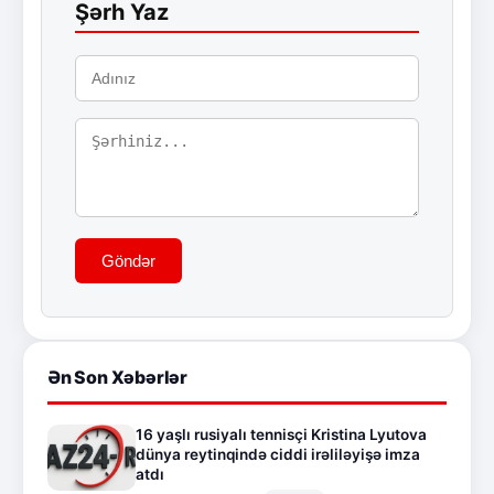
Şərh Yaz
Göndər
Ən Son Xəbərlər
16 yaşlı rusiyalı tennisçi Kristina Lyutova
dünya reytinqində ciddi irəliləyişə imza
atdı