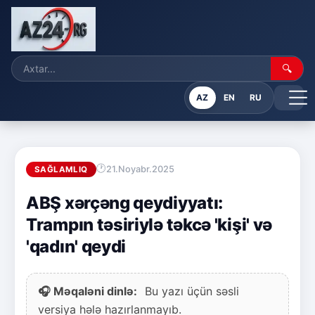
🔍
AZ
EN
RU
21.Noyabr.2025
SAĞLAMLIQ
ABŞ xərçəng qeydiyyatı:
Trampın təsiriylə təkcə 'kişi' və
'qadın' qeydi
🎧 Məqaləni dinlə:
Bu yazı üçün səsli
versiya hələ hazırlanmayıb.