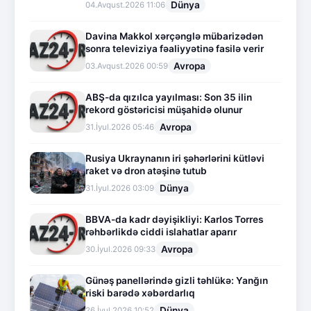
Dünya
04.Avqust.2026 11:06
Davina Makkol xərçənglə mübarizədən
sonra televiziya fəaliyyətinə fasilə verir
Avropa
03.Avqust.2026 00:59
ABŞ-da qızılca yayılması: Son 35 ilin
rekord göstəricisi müşahidə olunur
Avropa
31.İyul.2026 05:46
Rusiya Ukraynanın iri şəhərlərini kütləvi
raket və dron atəşinə tutub
Dünya
31.İyul.2026 03:09
BBVA-da kadr dəyişikliyi: Karlos Torres
rəhbərlikdə ciddi islahatlar aparır
Avropa
30.İyul.2026 09:33
Günəş panellərində gizli təhlükə: Yanğın
riski barədə xəbərdarlıq
Dünya
26.İyul.2026 10:52