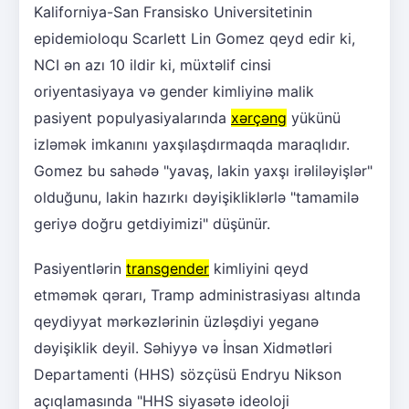
Kaliforniya-San Fransisko Universitetinin
epidemioloqu Scarlett Lin Gomez qeyd edir ki,
NCI ən azı 10 ildir ki, müxtəlif cinsi
oriyentasiyaya və gender kimliyinə malik
pasiyent populyasiyalarında
xərçəng
yükünü
izləmək imkanını yaxşılaşdırmaqda maraqlıdır.
Gomez bu sahədə "yavaş, lakin yaxşı irəliləyişlər"
olduğunu, lakin hazırkı dəyişikliklərlə "tamamilə
geriyə doğru getdiyimizi" düşünür.
Pasiyentlərin
transgender
kimliyini qeyd
etməmək qərarı, Tramp administrasiyası altında
qeydiyyat mərkəzlərinin üzləşdiyi yeganə
dəyişiklik deyil. Səhiyyə və İnsan Xidmətləri
Departamenti (HHS) sözçüsü Endryu Nikson
açıqlamasında "HHS siyasətə ideoloji