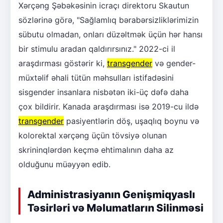
Xərçəng Şəbəkəsinin icraçı direktoru Skautun
sözlərinə görə, "Sağlamlıq bərabərsizliklərimizin
sübutu olmadan, onları düzəltmək üçün hər hansı
bir stimulu aradan qaldırırsınız." 2022-ci il
araşdırması göstərir ki,
transgender
və gender-
müxtəlif əhali tütün məhsulları istifadəsini
sisgender insanlara nisbətən iki-üç dəfə daha
çox bildirir. Kanada araşdırması isə 2019-cu ildə
transgender
pasiyentlərin döş, uşaqlıq boynu və
kolorektal xərçəng üçün tövsiyə olunan
skrininqlərdən keçmə ehtimalının daha az
olduğunu müəyyən edib.
Administrasiyanın Genişmiqyaslı
Təsirləri və Məlumatların Silinməsi