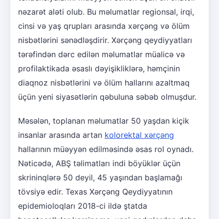
nəzarət aləti olub. Bu məlumatlar regionsal, irqi,
cinsi və yaş qrupları arasında xərçəng və ölüm
nisbətlərini sənədləşdirir. Xərçəng qeydiyyatları
tərəfindən dərc edilən məlumatlar müalicə və
profilaktikada əsaslı dəyişikliklərə, həmçinin
diaqnoz nisbətlərini və ölüm hallarını azaltmaq
üçün yeni siyasətlərin qəbuluna səbəb olmuşdur.
Məsələn, toplanan məlumatlar 50 yaşdan kiçik
insanlar arasında artan
kolorektal xərçəng
hallarının müəyyən edilməsində əsas rol oynadı.
Nəticədə, ABŞ təlimatları indi böyüklər üçün
skrininqlərə 50 deyil, 45 yaşından başlamağı
tövsiyə edir. Texas Xərçəng Qeydiyyatının
epidemioloqları 2018-ci ildə ştatda