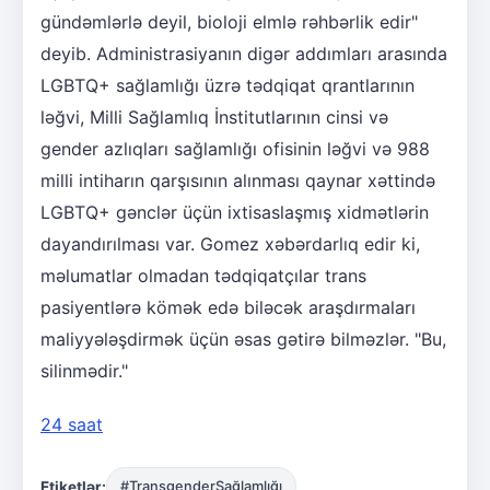
gündəmlərlə deyil, bioloji elmlə rəhbərlik edir"
deyib. Administrasiyanın digər addımları arasında
LGBTQ+ sağlamlığı üzrə tədqiqat qrantlarının
ləğvi, Milli Sağlamlıq İnstitutlarının cinsi və
gender azlıqları sağlamlığı ofisinin ləğvi və 988
milli intiharın qarşısının alınması qaynar xəttində
LGBTQ+ gənclər üçün ixtisaslaşmış xidmətlərin
dayandırılması var. Gomez xəbərdarlıq edir ki,
məlumatlar olmadan tədqiqatçılar trans
pasiyentlərə kömək edə biləcək araşdırmaları
maliyyələşdirmək üçün əsas gətirə bilməzlər. "Bu,
silinmədir."
24 saat
Etiketlər:
#TransgenderSağlamlığı