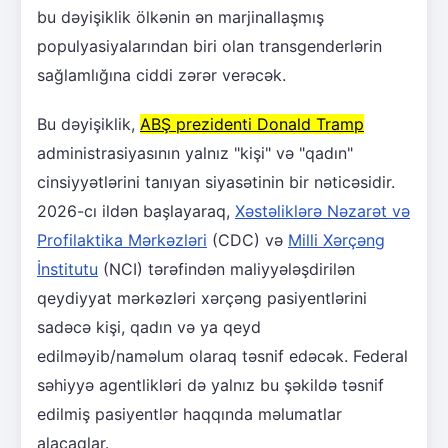
bu dəyişiklik ölkənin ən marjinallaşmış
populyasiyalarından biri olan transgenderlərin
sağlamlığına ciddi zərər verəcək.
Bu dəyişiklik,
ABŞ prezidenti Donald Tramp
administrasiyasının yalnız "kişi" və "qadın"
cinsiyyətlərini tanıyan siyasətinin bir nəticəsidir.
2026-cı ildən başlayaraq,
Xəstəliklərə Nəzarət və
Profilaktika Mərkəzləri
(CDC) və
Milli Xərçəng
İnstitutu
(NCI) tərəfindən maliyyələşdirilən
qeydiyyat mərkəzləri xərçəng pasiyentlərini
sadəcə kişi, qadın və ya qeyd
edilməyib/naməlum olaraq təsnif edəcək. Federal
səhiyyə agentlikləri də yalnız bu şəkildə təsnif
edilmiş pasiyentlər haqqında məlumatlar
alacaqlar.