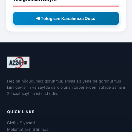
📲 Telegram Kanalımıza Qoşul
Heç bir hüququmuz qorunmur, amma siz yenə də qorunurmuş
kimi davranın və saytda dərc olunan xəbərlərdən istifadə zamanı
24 saat saytına istinad edin.
QUICK LINKS
Gizlilik Siyasəti
Məlumatların Silinməsi