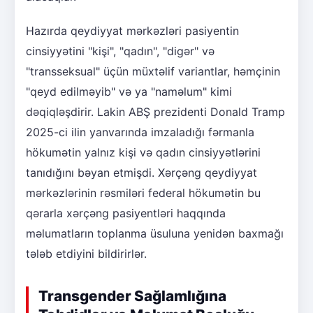
Hazırda qeydiyyat mərkəzləri pasiyentin
cinsiyyətini "kişi", "qadın", "digər" və
"transseksual" üçün müxtəlif variantlar, həmçinin
"qeyd edilməyib" və ya "naməlum" kimi
dəqiqləşdirir. Lakin ABŞ prezidenti Donald Tramp
2025-ci ilin yanvarında imzaladığı fərmanla
hökumətin yalnız kişi və qadın cinsiyyətlərini
tanıdığını bəyan etmişdi. Xərçəng qeydiyyat
mərkəzlərinin rəsmiləri federal hökumətin bu
qərarla xərçəng pasiyentləri haqqında
məlumatların toplanma üsuluna yenidən baxmağı
tələb etdiyini bildirirlər.
Transgender Sağlamlığına