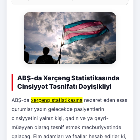
ABŞ-da Xərçəng Statistikasında
Cinsiyyət Təsnifatı Dəyişikliyi
ABŞ-da
xərçəng statistikasına
nəzarət edən əsas
qurumlar yaxın gələcəkdə pasiyentlərin
cinsiyyətini yalnız kişi, qadın və ya qeyri-
müəyyən olaraq təsnif etmək məcburiyyətində
qalacaq. Elm adamları və fəallar hesab edirlər ki,