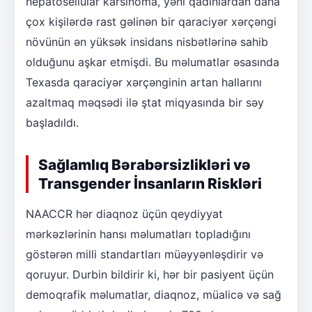
hepatosellular karsinoma, yəni qadınlardan daha
çox kişilərdə rast gəlinən bir qaraciyər xərçəngi
növünün ən yüksək insidans nisbətlərinə sahib
olduğunu aşkar etmişdi. Bu məlumatlar əsasında
Texasda qaraciyər xərçənginin artan hallarını
azaltmaq məqsədi ilə ştat miqyasında bir səy
başladıldı.
Sağlamlıq Bərabərsizlikləri və
Transgender İnsanların Riskləri
NAACCR hər diaqnoz üçün qeydiyyat
mərkəzlərinin hansı məlumatları topladığını
göstərən milli standartları müəyyənləşdirir və
qoruyur. Durbin bildirir ki, hər bir pasiyent üçün
demoqrafik məlumatlar, diaqnoz, müalicə və sağ