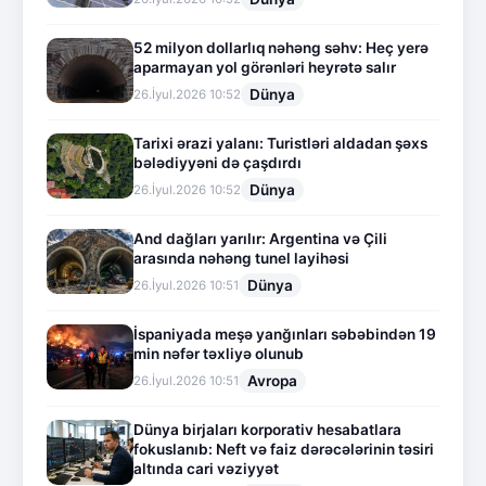
52 milyon dollarlıq nəhəng səhv: Heç yerə
aparmayan yol görənləri heyrətə salır
Dünya
26.İyul.2026 10:52
Tarixi ərazi yalanı: Turistləri aldadan şəxs
bələdiyyəni də çaşdırdı
Dünya
26.İyul.2026 10:52
And dağları yarılır: Argentina və Çili
arasında nəhəng tunel layihəsi
Dünya
26.İyul.2026 10:51
İspaniyada meşə yanğınları səbəbindən 19
min nəfər təxliyə olunub
Avropa
26.İyul.2026 10:51
Dünya birjaları korporativ hesabatlara
fokuslanıb: Neft və faiz dərəcələrinin təsiri
altında cari vəziyyət