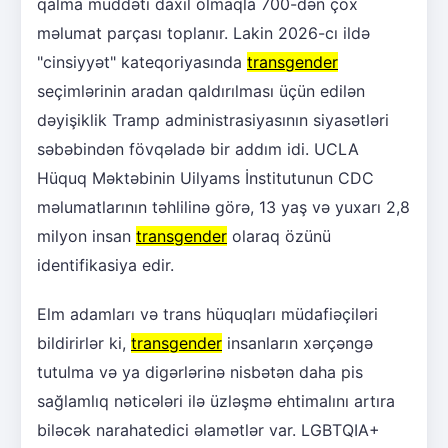
qalma müddəti daxil olmaqla 700-dən çox
məlumat parçası toplanır. Lakin 2026-cı ildə
"cinsiyyət" kateqoriyasında
transgender
seçimlərinin aradan qaldırılması üçün edilən
dəyişiklik Tramp administrasiyasının siyasətləri
səbəbindən fövqəladə bir addım idi. UCLA
Hüquq Məktəbinin Uilyams İnstitutunun CDC
məlumatlarının təhlilinə görə, 13 yaş və yuxarı 2,8
milyon insan
transgender
olaraq özünü
identifikasiya edir.
Elm adamları və trans hüquqları müdafiəçiləri
bildirirlər ki,
transgender
insanların xərçəngə
tutulma və ya digərlərinə nisbətən daha pis
sağlamlıq nəticələri ilə üzləşmə ehtimalını artıra
biləcək narahatedici əlamətlər var. LGBTQIA+