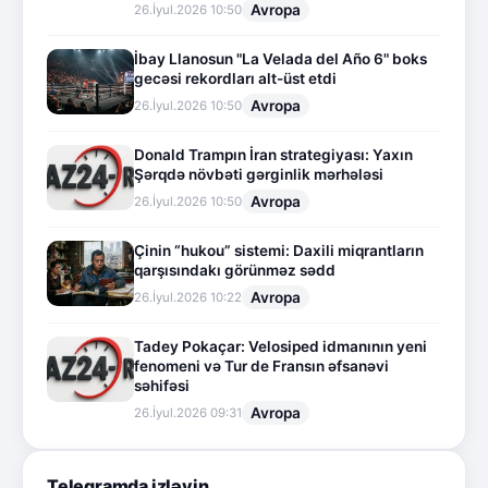
Avropa
26.İyul.2026 10:50
İbay Llanosun "La Velada del Año 6" boks
gecəsi rekordları alt-üst etdi
Avropa
26.İyul.2026 10:50
Donald Trampın İran strategiyası: Yaxın
Şərqdə növbəti gərginlik mərhələsi
Avropa
26.İyul.2026 10:50
Çinin “hukou” sistemi: Daxili miqrantların
qarşısındakı görünməz sədd
Avropa
26.İyul.2026 10:22
Tadey Pokaçar: Velosiped idmanının yeni
fenomeni və Tur de Fransın əfsanəvi
səhifəsi
Avropa
26.İyul.2026 09:31
Telegramda izləyin