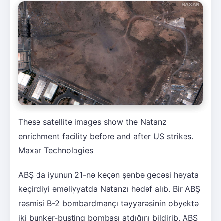
These satellite images show the Natanz
enrichment facility before and after US strikes.
Maxar Technologies
ABŞ da iyunun 21-nə keçən şənbə gecəsi həyata
keçirdiyi əməliyyatda Natanzı hədəf alıb. Bir ABŞ
rəsmisi B-2 bombardmançı təyyarəsinin obyektə
iki bunker-bustinq bombası atdığını bildirib. ABŞ