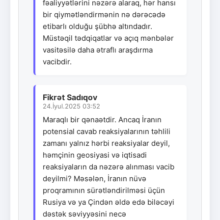
fəaliyyətlərini nəzərə alaraq, hər hansı
bir qiymətləndirmənin nə dərəcədə
etibarlı olduğu şübhə altındadır.
Müstəqil tədqiqatlar və açıq mənbələr
vasitəsilə daha ətraflı araşdırma
vacibdir.
Fikrət Sadıqov
24.İyul.2025 03:52
Maraqlı bir qənaətdir. Ancaq İranın
potensial cavab reaksiyalarının təhlili
zamanı yalnız hərbi reaksiyalar deyil,
həmçinin geosiyasi və iqtisadi
reaksiyaların da nəzərə alınması vacib
deyilmi? Məsələn, İranın nüvə
proqramının sürətləndirilməsi üçün
Rusiya və ya Çindən əldə edə biləcəyi
dəstək səviyyəsini necə