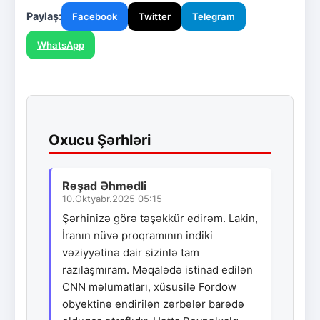
Paylaş:
Facebook
Twitter
Telegram
WhatsApp
Oxucu Şərhləri
Rəşad Əhmədli
10.Oktyabr.2025 05:15
Şərhinizə görə təşəkkür edirəm. Lakin,
İranın nüvə proqramının indiki
vəziyyətinə dair sizinlə tam
razılaşmıram. Məqalədə istinad edilən
CNN məlumatları, xüsusilə Fordow
obyektinə endirilən zərbələr barədə