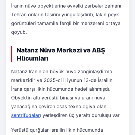
İranın nüvə obyektlərinə əvvəlki zərbələr zamanı
Tehran onların təsirini yüngülləşdirib, lakin peyk
görüntüləri tamamilə fərqli bir mənzərəni ortaya
qoyub.
Natanz Nüvə Mərkəzi və ABŞ
Hücumları
Natanz İranın ən böyük nüvə zənginləşdirmə
mərkəzidir və 2025-ci il iyunun 13-də İsrailin
İrana qarşı ilkin hücumunda hədəf alınmışdı.
Obyektin altı yerüstü binası və uranı nüvə
yanacağına çevirən əsas texnologiya olan
sentrifuqalar
ı yerləşdirən üç yeraltı quruluşu var.
Yerüstü qurğular İsrailin ilkin hücumunda