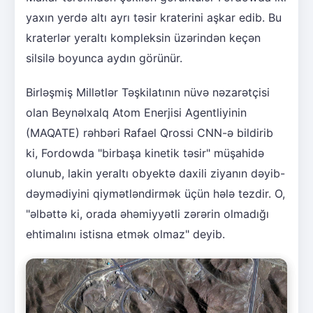
yaxın yerdə altı ayrı təsir kraterini aşkar edib. Bu
kraterlər yeraltı kompleksin üzərindən keçən
silsilə boyunca aydın görünür.
Birləşmiş Millətlər Təşkilatının nüvə nəzarətçisi
olan Beynəlxalq Atom Enerjisi Agentliyinin
(MAQATE) rəhbəri Rafael Qrossi CNN-ə bildirib
ki, Fordowda "birbaşa kinetik təsir" müşahidə
olunub, lakin yeraltı obyektə daxili ziyanın dəyib-
dəymədiyini qiymətləndirmək üçün hələ tezdir. O,
"əlbəttə ki, orada əhəmiyyətli zərərin olmadığı
ehtimalını istisna etmək olmaz" deyib.