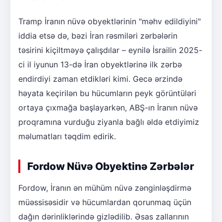
Tramp İranın nüvə obyektlərinin "məhv edildiyini"
iddia etsə də, bəzi İran rəsmiləri zərbələrin
təsirini kiçiltməyə çalışdılar – eynilə İsrailin 2025-
ci il iyunun 13-də İran obyektlərinə ilk zərbə
endirdiyi zaman etdikləri kimi. Gecə ərzində
həyata keçirilən bu hücumların peyk görüntüləri
ortaya çıxmağa başlayarkən, ABŞ-ın İranın nüvə
proqramına vurduğu ziyanla bağlı əldə etdiyimiz
məlumatları təqdim edirik.
Fordow Nüvə Obyektinə Zərbələr
Fordow, İranın ən mühüm nüvə zənginləşdirmə
müəssisəsidir və hücumlardan qorunmaq üçün
dağın dərinliklərində gizlədilib. Əsas zallarının