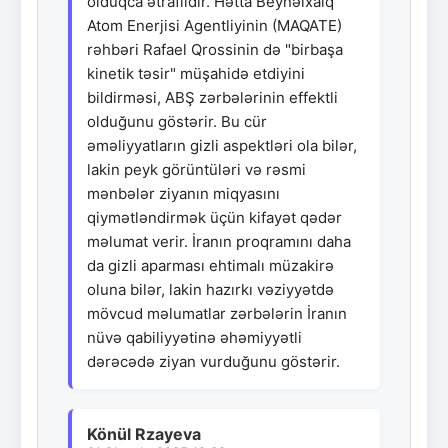
olduqca ətraflıdır. Hətta Beynəlxalq
Atom Enerjisi Agentliyinin (MAQATE)
rəhbəri Rafael Qrossinin də "birbaşa
kinetik təsir" müşahidə etdiyini
bildirməsi, ABŞ zərbələrinin effektli
olduğunu göstərir. Bu cür
əməliyyatların gizli aspektləri ola bilər,
lakin peyk görüntüləri və rəsmi
mənbələr ziyanın miqyasını
qiymətləndirmək üçün kifayət qədər
məlumat verir. İranın proqramını daha
da gizli aparması ehtimalı müzakirə
oluna bilər, lakin hazırkı vəziyyətdə
mövcud məlumatlar zərbələrin İranın
nüvə qabiliyyətinə əhəmiyyətli
dərəcədə ziyan vurduğunu göstərir.
Könül Rzayeva