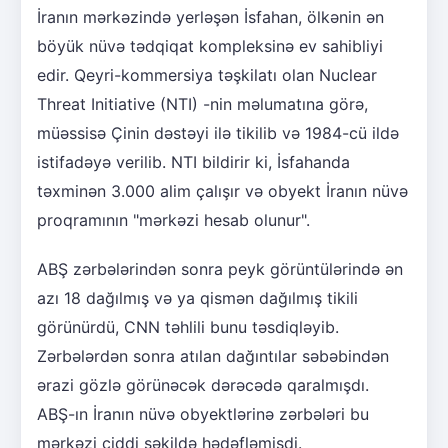
İranın mərkəzində yerləşən İsfahan, ölkənin ən
böyük nüvə tədqiqat kompleksinə ev sahibliyi
edir. Qeyri-kommersiya təşkilatı olan Nuclear
Threat Initiative (NTI) -nin məlumatına görə,
müəssisə Çinin dəstəyi ilə tikilib və 1984-cü ildə
istifadəyə verilib. NTI bildirir ki, İsfahanda
təxminən 3.000 alim çalışır və obyekt İranın nüvə
proqramının "mərkəzi hesab olunur".
ABŞ zərbələrindən sonra peyk görüntülərində ən
azı 18 dağılmış və ya qismən dağılmış tikili
görünürdü, CNN təhlili bunu təsdiqləyib.
Zərbələrdən sonra atılan dağıntılar səbəbindən
ərazi gözlə görünəcək dərəcədə qaralmışdı.
ABŞ-ın İranın nüvə obyektlərinə zərbələri bu
mərkəzi ciddi şəkildə hədəfləmişdi.