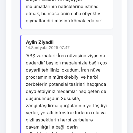
məlumatlarının nəticələrinə istinad
etmək, bu məsələnin daha obyektiv
qiymətləndirilməsinə kömək edəcək.
Aylin Ziyadli
14.Sentyabr.2025 07:47
'ABŞ zərbələri: İran nüvəsinə ziyan nə
qədərdir' başlıqlı məqalənizlə bağlı çox
dəyərli təhlilinizi oxudum. İran nüvə
proqramının mürəkkəbliyi və hərbi
zərbələrin potensial təsirləri haqqında
qeyd etdiyiniz məqamlar həqiqətən də
düşünülmüşdür. Xüsusilə,
zənginləşdirmə qurğularının yerləşdiyi
yerlər, yeraltı infrastrukturların rolu və
gizli aspektlərin hərbi zərbələrə
davamlılığı ilə bağlı dərin