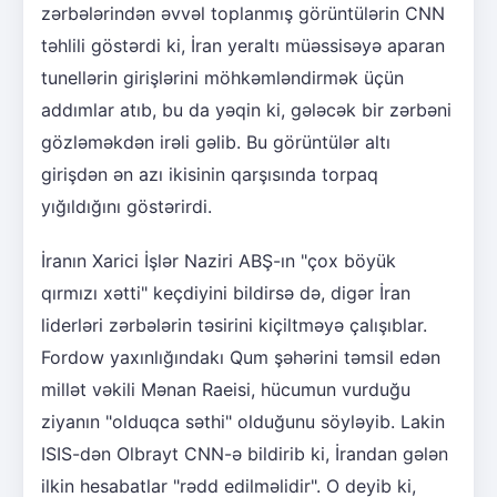
zərbələrindən əvvəl toplanmış görüntülərin CNN
təhlili göstərdi ki, İran yeraltı müəssisəyə aparan
tunellərin girişlərini möhkəmləndirmək üçün
addımlar atıb, bu da yəqin ki, gələcək bir zərbəni
gözləməkdən irəli gəlib. Bu görüntülər altı
girişdən ən azı ikisinin qarşısında torpaq
yığıldığını göstərirdi.
İranın Xarici İşlər Naziri ABŞ-ın "çox böyük
qırmızı xətti" keçdiyini bildirsə də, digər İran
liderləri zərbələrin təsirini kiçiltməyə çalışıblar.
Fordow yaxınlığındakı Qum şəhərini təmsil edən
millət vəkili Mənan Raeisi, hücumun vurduğu
ziyanın "olduqca səthi" olduğunu söyləyib. Lakin
ISIS-dən Olbrayt CNN-ə bildirib ki, İrandan gələn
ilkin hesabatlar "rədd edilməlidir". O deyib ki,