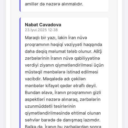
amillər də nəzərə alınmalıdır.
Nabat Cavadova
23.İyul.2025 12:38
Maraqlı bir yazı, lakin İran nüvə
proqramının həqiqi vəziyyəti haqqında
daha dəqiq məlumat tələb olunur. ABŞ
zərbələrinin İranın nüvə qabiliyyətinə
verdiyi ziyanın qiymətləndirilməsi üçün
müstəqil mənbələrə istinad edilməsi
vacibdir. Məqalədə adı çəkilən
mənbələr kifayət qədər ətraflı deyil.
Bundan əlavə, İranın proqramının gizli
aspektləri nəzərə alınaraq, zərbələrin
uzunmüddətli təsirlərinin
qiymətləndirilməsində ehtimal olunan
səhvlər barədə də danışmaq lazımdır.
Bəlkə də, İranın bu zərbələrdən sonra