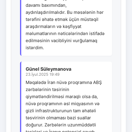
davamı baxımından,
aydınlaşdırılmalıdır. Bu məsələnin hər
tərəfini əhatə etmək üçün müstəqil
araşdırmaların və kəşfiyyat
məlumatlarının nəticələrindən istifadə
edilməsinin vacibliyini vurğulamaq
istərdim.
Günel Süleymanova
23.İyul.2025 19:49
Məqalədə İran nüvə proqramına ABŞ
zərbələrinin təsirinin
qiymətləndirilməsi maraqlı olsa da,
nüvə proqramının əsl miqyasının və
gizli infrastrukturunun tam əhatəli
təsvirinin olmaması bəzi suallar
doğurur. Zərbələrin uzunmüddətli
təsirləri və İranın potensial cavab