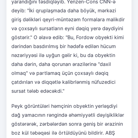
yarandığını təsdiqləyib. Yenzen-Cons CNN-ə
deyib: "İki qruplaşmada daha böyük, mərkəzi
giriş dəlikləri qeyri-müntəzəm formalara malikdir
və çoxsaylı sursatların eyni dəqiq yerə dəydiyini
göstərir." O əlavə edib: "Bu, Fordow obyekti kimi
dərindən basdırılmış bir hədəfə edilən hücum
nəzəriyyəsi ilə uyğun gəlir ki, bu da obyektin
daha dərin, daha qorunan ərazilərinə "daxil
olmaq" və partlamaq üçün çoxsaylı dəqiq
çatdırılan və diqqətlə kalibrlənmiş nüfuzedici
sursat tələb edəcəkdi."
Peyk görüntüləri həmçinin obyektin yerləşdiyi
dağ yamacının rəngində əhəmiyyətli dəyişikliklər
göstərərək, zərbələrdən sonra geniş bir ərazinin
boz kül təbəqəsi ilə örtüldüyünü bildirir. ABŞ