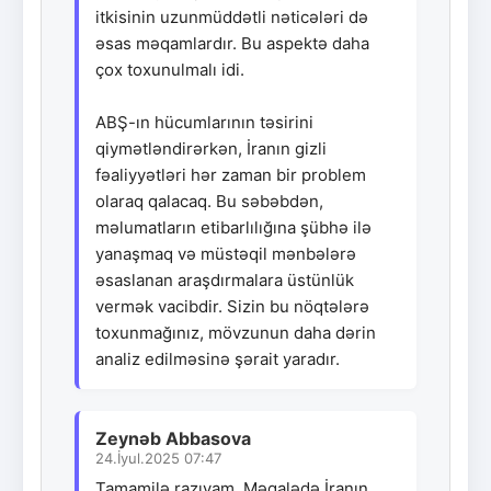
itkisinin uzunmüddətli nəticələri də
əsas məqamlardır. Bu aspektə daha
çox toxunulmalı idi.
ABŞ-ın hücumlarının təsirini
qiymətləndirərkən, İranın gizli
fəaliyyətləri hər zaman bir problem
olaraq qalacaq. Bu səbəbdən,
məlumatların etibarlılığına şübhə ilə
yanaşmaq və müstəqil mənbələrə
əsaslanan araşdırmalara üstünlük
vermək vacibdir. Sizin bu nöqtələrə
toxunmağınız, mövzunun daha dərin
analiz edilməsinə şərait yaradır.
Zeynəb Abbasova
24.İyul.2025 07:47
Tamamilə razıyam. Məqalədə İranın