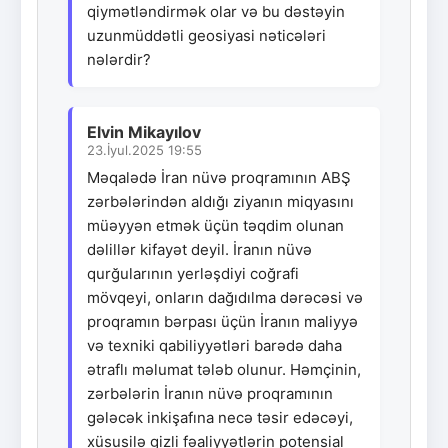
qiymətləndirmək olar və bu dəstəyin
uzunmüddətli geosiyasi nəticələri
nələrdir?
Elvin Mikayılov
23.İyul.2025 19:55
Məqalədə İran nüvə proqramının ABŞ
zərbələrindən aldığı ziyanın miqyasını
müəyyən etmək üçün təqdim olunan
dəlillər kifayət deyil. İranın nüvə
qurğularının yerləşdiyi coğrafi
mövqeyi, onların dağıdılma dərəcəsi və
proqramın bərpası üçün İranın maliyyə
və texniki qabiliyyətləri barədə daha
ətraflı məlumat tələb olunur. Həmçinin,
zərbələrin İranın nüvə proqramının
gələcək inkişafına necə təsir edəcəyi,
xüsusilə gizli fəaliyyətlərin potensial