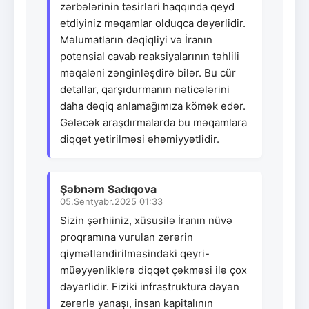
zərbələrinin təsirləri haqqında qeyd
etdiyiniz məqamlar olduqca dəyərlidir.
Məlumatların dəqiqliyi və İranın
potensial cavab reaksiyalarının təhlili
məqaləni zənginləşdirə bilər. Bu cür
detallar, qarşıdurmanın nəticələrini
daha dəqiq anlamağımıza kömək edər.
Gələcək araşdırmalarda bu məqamlara
diqqət yetirilməsi əhəmiyyətlidir.
Şəbnəm Sadıqova
05.Sentyabr.2025 01:33
Sizin şərhiiniz, xüsusilə İranın nüvə
proqramına vurulan zərərin
qiymətləndirilməsindəki qeyri-
müəyyənliklərə diqqət çəkməsi ilə çox
dəyərlidir. Fiziki infrastruktura dəyən
zərərlə yanaşı, insan kapitalının