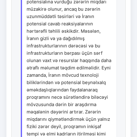
potensialına vurduğu zərərin miqdarı
müzakirə olunur, ancaq bu zərərin
uzunmüddətli təsirləri və İranın
potensial cavab reaksiyalarının
hərtərəfli təhlili əskikdir. Məsələn,
İranın gizli və ya dağıdılmış
infrastrukturlarının dərəcəsi və bu
infrastrukturların bərpası üçün sərf
olunan vaxt və resurslar haqqında daha
ətraflı məlumat təqdim edilməlidir. Eyni
zamanda, İranın mövcud texnoloji
biliklərindən və potensial beynəlxalq
əməkdaşlıqlarından faydalanaraq
proqramını necə sürətləndirə biləcəyi
mövzusunda dərin bir araşdırma
məqalənin dəyərini artırar. Zərərin
miqdarını qiymətləndirmək üçün yalnız
fiziki zərər deyil, proqramın inkişaf
tempi və elmi kadrların itirilməsi kimi