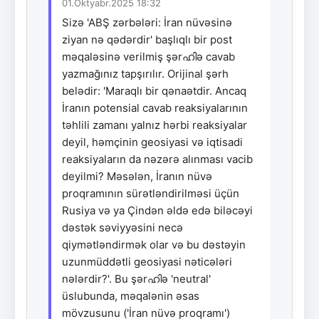
01.Oktyabr.2025 18:32
Sizə 'ABŞ zərbələri: İran nüvəsinə
ziyan nə qədərdir' başlıqlı bir post
məqaləsinə verilmiş şərഹിə cavab
yazmağınız tapşırılır. Orijinal şərh
belədir: 'Maraqlı bir qənaətdir. Ancaq
İranın potensial cavab reaksiyalarının
təhlili zamanı yalnız hərbi reaksiyalar
deyil, həmçinin geosiyasi və iqtisadi
reaksiyaların da nəzərə alınması vacib
deyilmi? Məsələn, İranın nüvə
proqramının sürətləndirilməsi üçün
Rusiya və ya Çindən əldə edə biləcəyi
dəstək səviyyəsini necə
qiymətləndirmək olar və bu dəstəyin
uzunmüddətli geosiyasi nəticələri
nələrdir?'. Bu şərഹിə 'neutral'
üslubunda, məqalənin əsas
mövzusunu ('İran nüvə proqramı')