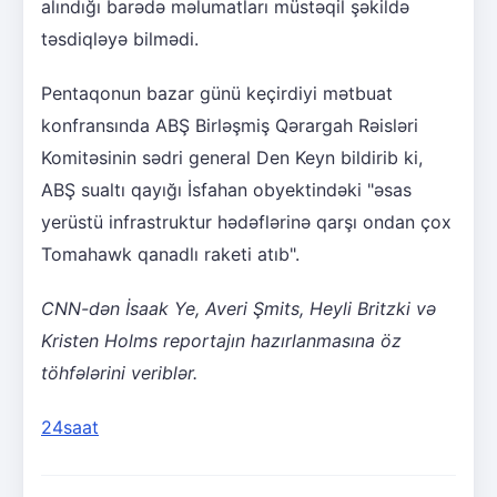
alındığı barədə məlumatları müstəqil şəkildə
təsdiqləyə bilmədi.
Pentaqonun bazar günü keçirdiyi mətbuat
konfransında ABŞ Birləşmiş Qərargah Rəisləri
Komitəsinin sədri general Den Keyn bildirib ki,
ABŞ sualtı qayığı İsfahan obyektindəki "əsas
yerüstü infrastruktur hədəflərinə qarşı ondan çox
Tomahawk qanadlı raketi atıb".
CNN-dən İsaak Ye, Averi Şmits, Heyli Britzki və
Kristen Holms reportajın hazırlanmasına öz
töhfələrini veriblər.
24saat