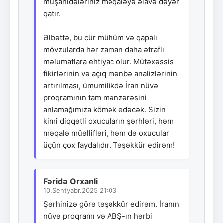
müşahidələriniz məqaləyə əlavə dəyər
qatır.
Əlbəttə, bu cür mühüm və qapalı
mövzularda hər zaman daha ətraflı
məlumatlara ehtiyac olur. Mütəxəssis
fikirlərinin və açıq mənbə analizlərinin
artırılması, ümumilikdə İran nüvə
proqramının tam mənzərəsini
anlamağımıza kömək edəcək. Sizin
kimi diqqətli oxucuların şərhləri, həm
məqalə müəllifləri, həm də oxucular
üçün çox faydalıdır. Təşəkkür edirəm!
Fəridə Orxanli
10.Sentyabr.2025 21:03
Şərhinizə görə təşəkkür edirəm. İranın
nüvə proqramı və ABŞ-ın hərbi