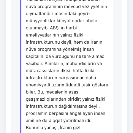
nüvə proqramının mövcud vəziyyətinin
qiymətləndirilməsindəki qeyri-
müəyyənliklər kifayət qədər əhatə
olunmayıb. ABŞ-ın hərbi
əməliyyatlarının yalnız fiziki
infrastrukturunu deyil, həm də İranın
nüvə proqramına yönəlmiş insan
kapitalını da vurduğunu nəzərə almaq
vacibdir. Alimlərin, mühəndislərin və
mütəxəssislərin itkisi, hətta fiziki
infrastrukturun bərpasından daha
əhəmiyyətli uzunmüddətli təsir göstərə
bilər. Bu, məqalənin əsas
çatışmazlıqlarından biridir; yalnız fiziki
infrastrukturun dağıdılmasına deyil,
proqramın bərpasını əngəlləyən insan
amilinə də diqqət yetirilməli idi.
Bununla yanaşı, İranın gizli