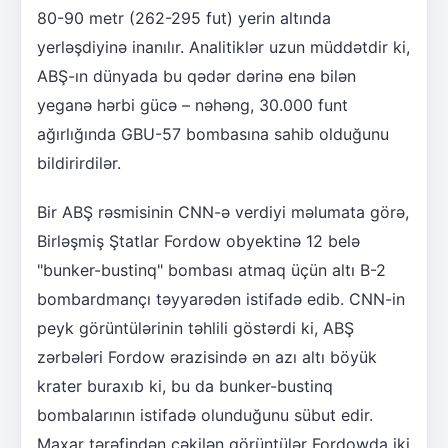
80-90 metr (262-295 fut) yerin altında
yerləşdiyinə inanılır. Analitiklər uzun müddətdir ki,
ABŞ-ın dünyada bu qədər dərinə enə bilən
yeganə hərbi gücə – nəhəng, 30.000 funt
ağırlığında GBU-57 bombasına sahib olduğunu
bildirirdilər.
Bir ABŞ rəsmisinin CNN-ə verdiyi məlumata görə,
Birləşmiş Ştatlar Fordow obyektinə 12 belə
"bunker-bustinq" bombası atmaq üçün altı B-2
bombardmançı təyyarədən istifadə edib. CNN-in
peyk görüntülərinin təhlili göstərdi ki, ABŞ
zərbələri Fordow ərazisində ən azı altı böyük
krater buraxıb ki, bu da bunker-bustinq
bombalarının istifadə olunduğunu sübut edir.
Maxar tərəfindən çəkilən görüntülər Fordowda iki