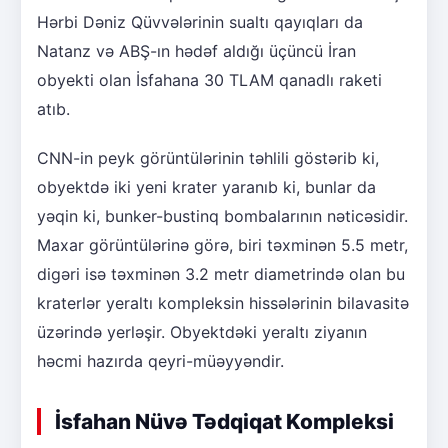
Hərbi Dəniz Qüvvələrinin sualtı qayıqları da
Natanz və ABŞ-ın hədəf aldığı üçüncü İran
obyekti olan İsfahana 30 TLAM qanadlı raketi
atıb.
CNN-in peyk görüntülərinin təhlili göstərib ki,
obyektdə iki yeni krater yaranıb ki, bunlar da
yəqin ki, bunker-bustinq bombalarının nəticəsidir.
Maxar görüntülərinə görə, biri təxminən 5.5 metr,
digəri isə təxminən 3.2 metr diametrində olan bu
kraterlər yeraltı kompleksin hissələrinin bilavasitə
üzərində yerləşir. Obyektdəki yeraltı ziyanın
həcmi hazırda qeyri-müəyyəndir.
İsfahan Nüvə Tədqiqat Kompleksi