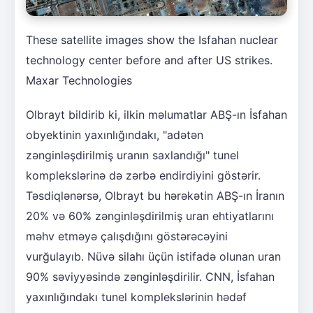
These satellite images show the Isfahan nuclear
technology center before and after US strikes.
Maxar Technologies
Olbrayt bildirib ki, ilkin məlumatlar ABŞ-ın İsfahan
obyektinin yaxınlığındakı, "adətən
zənginləşdirilmiş uranın saxlandığı" tunel
komplekslərinə də zərbə endirdiyini göstərir.
Təsdiqlənərsə, Olbrayt bu hərəkətin ABŞ-ın İranın
20% və 60% zənginləşdirilmiş uran ehtiyatlarını
məhv etməyə çalışdığını göstərəcəyini
vurğulayıb. Nüvə silahı üçün istifadə olunan uran
90% səviyyəsində zənginləşdirilir. CNN, İsfahan
yaxınlığındakı tunel komplekslərinin hədəf