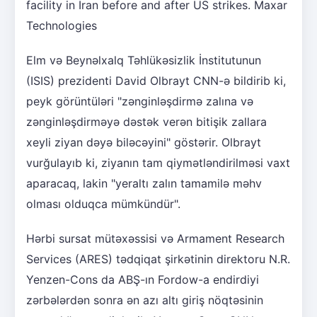
facility in Iran before and after US strikes.
Maxar
Technologies
Elm və Beynəlxalq Təhlükəsizlik İnstitutunun
(ISIS) prezidenti David Olbrayt CNN-ə bildirib ki,
peyk görüntüləri "zənginləşdirmə zalına və
zənginləşdirməyə dəstək verən bitişik zallara
xeyli ziyan dəyə biləcəyini" göstərir. Olbrayt
vurğulayıb ki, ziyanın tam qiymətləndirilməsi vaxt
aparacaq, lakin "yeraltı zalın tamamilə məhv
olması olduqca mümkündür".
Hərbi sursat mütəxəssisi və Armament Research
Services (ARES) tədqiqat şirkətinin direktoru N.R.
Yenzen-Cons da ABŞ-ın Fordow-a endirdiyi
zərbələrdən sonra ən azı altı giriş nöqtəsinin