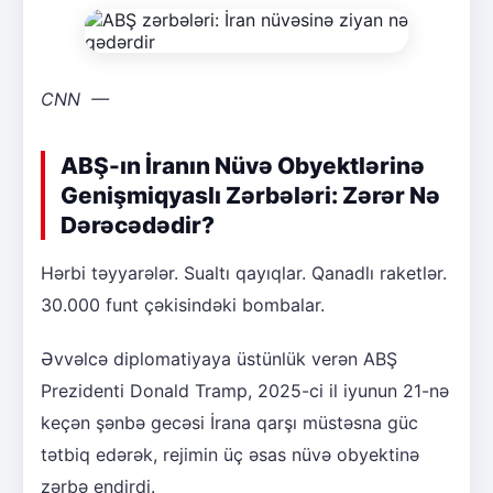
CNN
—
ABŞ-ın İranın Nüvə Obyektlərinə
Genişmiqyaslı Zərbələri: Zərər Nə
Dərəcədədir?
Hərbi təyyarələr. Sualtı qayıqlar. Qanadlı raketlər.
30.000 funt çəkisindəki bombalar.
Əvvəlcə diplomatiyaya üstünlük verən ABŞ
Prezidenti Donald Tramp, 2025-ci il iyunun 21-nə
keçən şənbə gecəsi İrana qarşı müstəsna güc
tətbiq edərək, rejimin üç əsas nüvə obyektinə
zərbə endirdi.