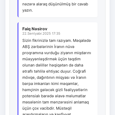
nəzərə alaraq düşünülmüş bir cavab
yazın.
Faiq Nəsirov
22.Sentyabr.2025 17:35
Sizin fikrinizlə tam razıyam. Məqalədə
ABŞ zərbələrinin İranın nüvə
proqramına vurduğu ziyanın miqdarını
müəyyənləşdirmək üçün təqdim
olunan dəlillər həqiqətən də daha
ətraflı təhlilə ehtiyac duyur. Coğrafi
mövqe, dağıntının miqyası və İranın
bərpa imkanları kimi məqamlar,
həmçinin gələcək gizli fəaliyyətlərin
potensialı barədə əlavə məlumatlar
məsələnin tam mənzərəsini anlamaq
üçün çox vacibdir. Müstəqil
araşdırmaların və kəşfiyyat