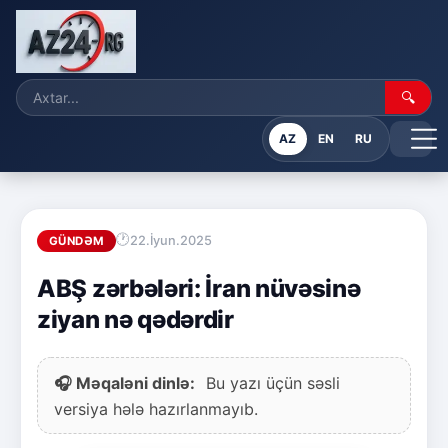
🔍
AZ
EN
RU
22.İyun.2025
GÜNDƏM
ABŞ zərbələri: İran nüvəsinə
ziyan nə qədərdir
🎧 Məqaləni dinlə:
Bu yazı üçün səsli
versiya hələ hazırlanmayıb.