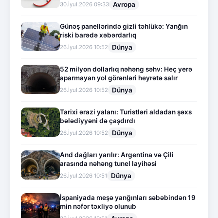
Avropa
30.İyul.2026 09:33
Günəş panellərində gizli təhlükə: Yanğın
riski barədə xəbərdarlıq
Dünya
26.İyul.2026 10:52
52 milyon dollarlıq nəhəng səhv: Heç yerə
aparmayan yol görənləri heyrətə salır
Dünya
26.İyul.2026 10:52
Tarixi ərazi yalanı: Turistləri aldadan şəxs
bələdiyyəni də çaşdırdı
Dünya
26.İyul.2026 10:52
And dağları yarılır: Argentina və Çili
arasında nəhəng tunel layihəsi
Dünya
26.İyul.2026 10:51
İspaniyada meşə yanğınları səbəbindən 19
min nəfər təxliyə olunub