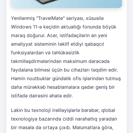
Yenilənmiş "TravelMate" seriyası, xüsusilə
Windows 11-ə keçidin aktuallığı fonunda böyük
maraq doğurur. Acer, istifadəçilərin ən yeni
əməliyyat sisteminin təklif etdiyi qabaqcıl
funksiyalardan və təhlükəsizlik
təkmilləşdirmələrindən maksimum dərəcədə
faydalana bilməsi üçün bu cihazları təqdim edir.
Həmin noutbuklar gündəlik ofis işlərindən tutmuş
daha mürəkkəb hesablamalara qədər geniş bir
istifadə dairəsini əhatə edir.
Lakin bu texnoloji irəliləyişlərlə bərabər, qlobal
texnologiya bazarında ciddi narahatlıq yaradan
bir məsələ də ortaya çıxıb. Məlumatlara görə,