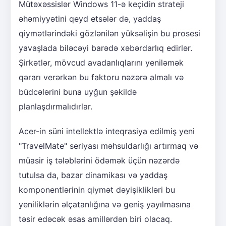
Mütəxəssislər Windows 11-ə keçidin strateji
əhəmiyyətini qeyd etsələr də, yaddaş
qiymətlərindəki gözlənilən yüksəlişin bu prosesi
yavaşlada biləcəyi barədə xəbərdarlıq edirlər.
Şirkətlər, mövcud avadanlıqlarını yeniləmək
qərarı verərkən bu faktoru nəzərə almalı və
büdcələrini buna uyğun şəkildə
planlaşdırmalıdırlar.
Acer-in süni intellektlə inteqrasiya edilmiş yeni
"TravelMate" seriyası məhsuldarlığı artırmaq və
müasir iş tələblərini ödəmək üçün nəzərdə
tutulsa da, bazar dinamikası və yaddaş
komponentlərinin qiymət dəyişiklikləri bu
yeniliklərin əlçatanlığına və geniş yayılmasına
təsir edəcək əsas amillərdən biri olacaq.