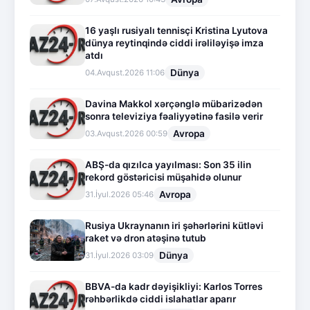
16 yaşlı rusiyalı tennisçi Kristina Lyutova
dünya reytinqində ciddi irəliləyişə imza
atdı
Dünya
04.Avqust.2026 11:06
Davina Makkol xərçənglə mübarizədən
sonra televiziya fəaliyyətinə fasilə verir
Avropa
03.Avqust.2026 00:59
ABŞ-da qızılca yayılması: Son 35 ilin
rekord göstəricisi müşahidə olunur
Avropa
31.İyul.2026 05:46
Rusiya Ukraynanın iri şəhərlərini kütləvi
raket və dron atəşinə tutub
Dünya
31.İyul.2026 03:09
BBVA-da kadr dəyişikliyi: Karlos Torres
rəhbərlikdə ciddi islahatlar aparır