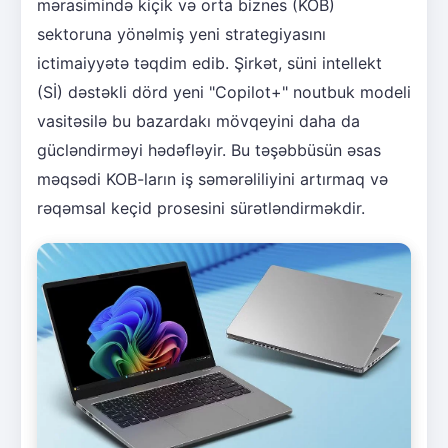
mərasimində kiçik və orta biznes (KOB)
sektoruna yönəlmiş yeni strategiyasını
ictimaiyyətə təqdim edib. Şirkət, süni intellekt
(Sİ) dəstəkli dörd yeni "Copilot+" noutbuk modeli
vasitəsilə bu bazardakı mövqeyini daha da
gücləndirməyi hədəfləyir. Bu təşəbbüsün əsas
məqsədi KOB-ların iş səmərəliliyini artırmaq və
rəqəmsal keçid prosesini sürətləndirməkdir.