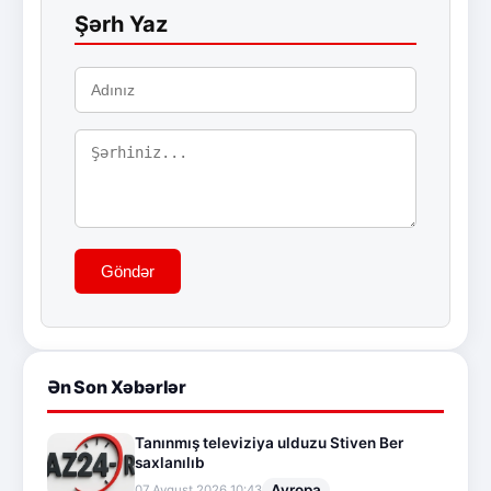
Şərh Yaz
Göndər
Ən Son Xəbərlər
Tanınmış televiziya ulduzu Stiven Ber
saxlanılıb
Avropa
07.Avqust.2026 10:43