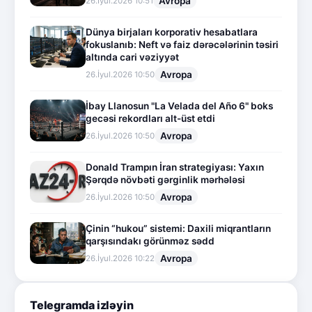
Avropa
26.İyul.2026 10:51
Dünya birjaları korporativ hesabatlara
fokuslanıb: Neft və faiz dərəcələrinin təsiri
altında cari vəziyyət
Avropa
26.İyul.2026 10:50
İbay Llanosun "La Velada del Año 6" boks
gecəsi rekordları alt-üst etdi
Avropa
26.İyul.2026 10:50
Donald Trampın İran strategiyası: Yaxın
Şərqdə növbəti gərginlik mərhələsi
Avropa
26.İyul.2026 10:50
Çinin “hukou” sistemi: Daxili miqrantların
qarşısındakı görünməz sədd
Avropa
26.İyul.2026 10:22
Telegramda izləyin