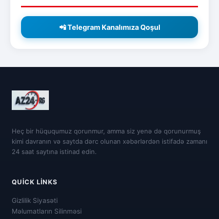
📲 Telegram Kanalımıza Qoşul
Heç bir hüququmuz qorunmur, amma siz yenə də qorunurmuş
kimi davranın və saytda dərc olunan xəbərlərdən istifadə zamanı
24 saat saytına istinad edin.
QUICK LINKS
Gizlilik Siyasəti
Məlumatların Silinməsi