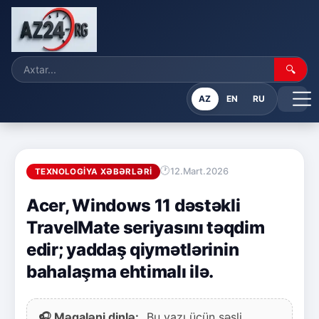
🔍
AZ
EN
RU
12.Mart.2026
TEXNOLOGIYA XƏBƏRLƏRI
Acer, Windows 11 dəstəkli
TravelMate seriyasını təqdim
edir; yaddaş qiymətlərinin
bahalaşma ehtimalı ilə.
🎧 Məqaləni dinlə:
Bu yazı üçün səsli