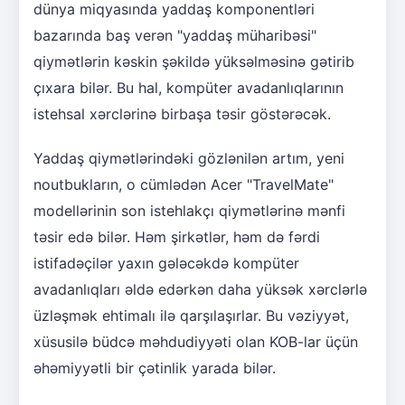
dünya miqyasında yaddaş komponentləri
bazarında baş verən "yaddaş müharibəsi"
qiymətlərin kəskin şəkildə yüksəlməsinə gətirib
çıxara bilər. Bu hal, kompüter avadanlıqlarının
istehsal xərclərinə birbaşa təsir göstərəcək.
Yaddaş qiymətlərindəki gözlənilən artım, yeni
noutbukların, o cümlədən Acer "TravelMate"
modellərinin son istehlakçı qiymətlərinə mənfi
təsir edə bilər. Həm şirkətlər, həm də fərdi
istifadəçilər yaxın gələcəkdə kompüter
avadanlıqları əldə edərkən daha yüksək xərclərlə
üzləşmək ehtimalı ilə qarşılaşırlar. Bu vəziyyət,
xüsusilə büdcə məhdudiyyəti olan KOB-lar üçün
əhəmiyyətli bir çətinlik yarada bilər.