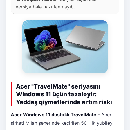
versiya hələ hazırlanmayıb.
Acer "TravelMate" seriyasını
Windows 11 üçün təzələyir:
Yaddaş qiymətlərində artım riski
Acer Windows 11 dəstəkli TravelMate
- Acer
şirkəti Milan şəhərində keçirilən 50 illik yubiley