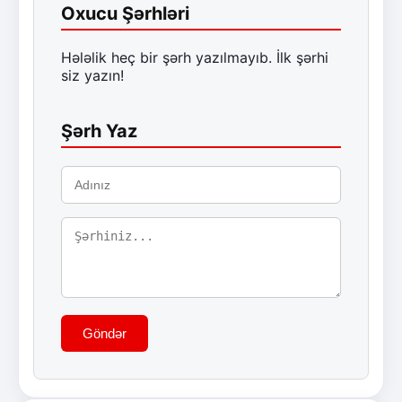
Oxucu Şərhləri
Hələlik heç bir şərh yazılmayıb. İlk şərhi
siz yazın!
Şərh Yaz
Göndər