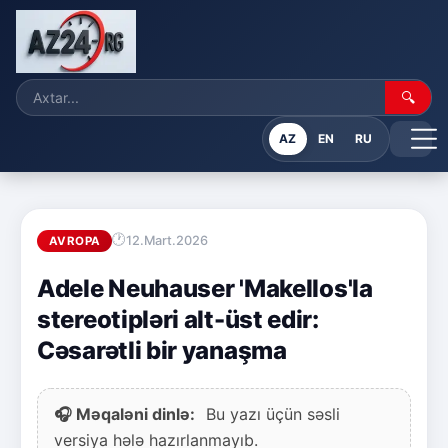
🔍
AZ
EN
RU
12.Mart.2026
AVROPA
Adele Neuhauser 'Makellos'la
stereotipləri alt-üst edir:
Cəsarətli bir yanaşma
🎧 Məqaləni dinlə:
Bu yazı üçün səsli
versiya hələ hazırlanmayıb.