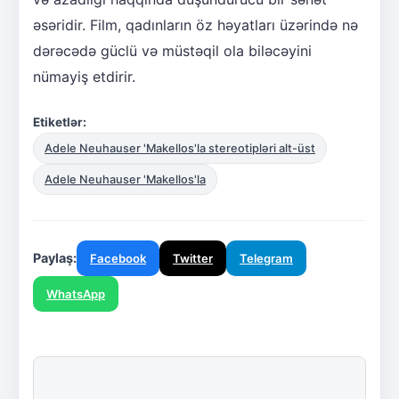
əsəridir. Film, qadınların öz həyatları üzərində nə
dərəcədə güclü və müstəqil ola biləcəyini
nümayiş etdirir.
Etiketlər:
Adele Neuhauser 'Makellos'la stereotipləri alt-üst
Adele Neuhauser 'Makellos'la
Paylaş:
Facebook
Twitter
Telegram
WhatsApp