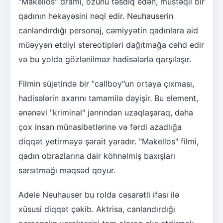
"Makellos" dramı, özünü təsdiq edən, müstəqil bir
qadının hekayəsini nəql edir. Neuhauserin
canlandırdığı personaj, cəmiyyətin qadınlara aid
müəyyən etdiyi stereotipləri dağıtmağa cəhd edir
və bu yolda gözlənilməz hadisələrlə qarşılaşır.
Filmin süjetində bir "callboy"un ortaya çıxması,
hadisələrin axarını tamamilə dəyişir. Bu element,
ənənəvi "kriminal" janrından uzaqlaşaraq, daha
çox insan münasibətlərinə və fərdi azadlığa
diqqət yetirməyə şərait yaradır. "Makellos" filmi,
qadın obrazlarına dair köhnəlmiş baxışları
sarsıtmağı məqsəd qoyur.
Adele Neuhauser bu rolda cəsarətli ifası ilə
xüsusi diqqət çəkib. Aktrisa, canlandırdığı