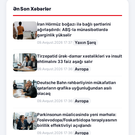
Ən Son Xəbərlər
İran Hörmüz boğazı ilə bağlı şərtlərini
ağırlaşdırdı: ABŞ-la münasibətlərdə
gərginlik yüksəlir
Yaxın Şərq
09.Avqust.2026 17:37
Tirzepatid ürək-damar xəstəlikləri və insult
ehtimalını 33 faiz aşağı salır
Avropa
09.Avqust.2026 17:36
Deutsche Bahn rəhbərliyinin mükafatları
qatarların qrafikə uyğunluğundan asılı
olacaq
Avropa
09.Avqust.2026 17:36
Parkinsonun müalicəsində yeni mərhələ:
Foslevodopa/Foskarbidopa terapiyasının
birillik effektivliyi açıqlandı
Avropa
09.Avqust.2026 17:36