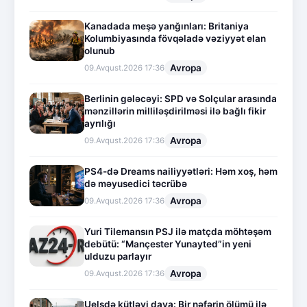
Kanadada meşə yanğınları: Britaniya
Kolumbiyasında fövqəladə vəziyyət elan
olunub
Avropa
09.Avqust.2026 17:36
Berlinin gələcəyi: SPD və Solçular arasında
mənzillərin milliləşdirilməsi ilə bağlı fikir
ayrılığı
Avropa
09.Avqust.2026 17:36
PS4-də Dreams nailiyyətləri: Həm xoş, həm
də məyusedici təcrübə
Avropa
09.Avqust.2026 17:36
Yuri Tilemansın PSJ ilə matçda möhtəşəm
debütü: “Mançester Yunayted”in yeni
ulduzu parlayır
Avropa
09.Avqust.2026 17:36
Uelsdə kütləvi dava: Bir nəfərin ölümü ilə