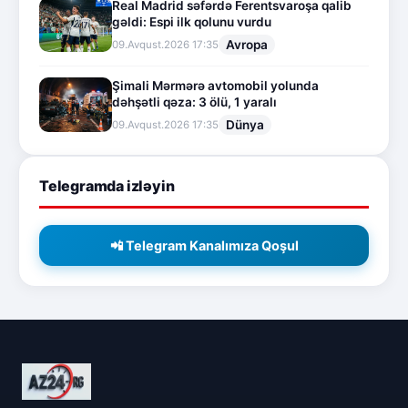
Real Madrid səfərdə Ferentsvaroşa qalib
gəldi: Espi ilk qolunu vurdu
Avropa
09.Avqust.2026 17:35
Şimali Mərmərə avtomobil yolunda
dəhşətli qəza: 3 ölü, 1 yaralı
Dünya
09.Avqust.2026 17:35
Telegramda izləyin
📲 Telegram Kanalımıza Qoşul