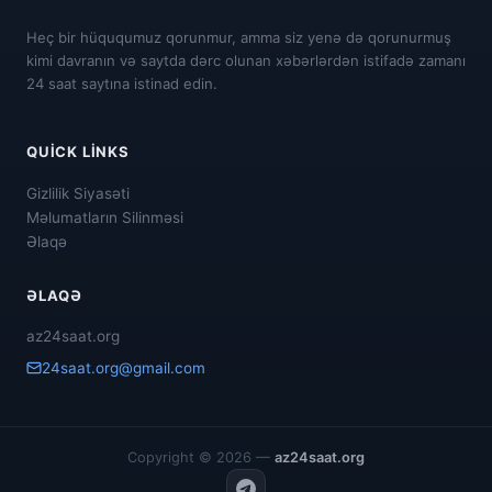
Heç bir hüququmuz qorunmur, amma siz yenə də qorunurmuş
kimi davranın və saytda dərc olunan xəbərlərdən istifadə zamanı
24 saat saytına istinad edin.
QUICK LINKS
Gizlilik Siyasəti
Məlumatların Silinməsi
Əlaqə
ƏLAQƏ
az24saat.org
24saat.org@gmail.com
Copyright © 2026 —
az24saat.org