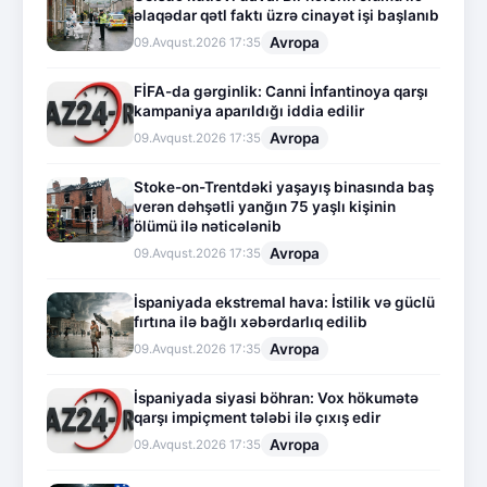
əlaqədar qətl faktı üzrə cinayət işi başlanıb
Avropa
09.Avqust.2026 17:35
FİFA-da gərginlik: Canni İnfantinoya qarşı
kampaniya aparıldığı iddia edilir
Avropa
09.Avqust.2026 17:35
Stoke-on-Trentdəki yaşayış binasında baş
verən dəhşətli yanğın 75 yaşlı kişinin
ölümü ilə nəticələnib
Avropa
09.Avqust.2026 17:35
İspaniyada ekstremal hava: İstilik və güclü
fırtına ilə bağlı xəbərdarlıq edilib
Avropa
09.Avqust.2026 17:35
İspaniyada siyasi böhran: Vox hökumətə
qarşı impiçment tələbi ilə çıxış edir
Avropa
09.Avqust.2026 17:35