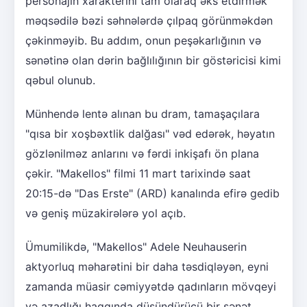
personajın xarakterini tam olaraq əks etdirmək
məqsədilə bəzi səhnələrdə çılpaq görünməkdən
çəkinməyib. Bu addım, onun peşəkarlığının və
sənətinə olan dərin bağlılığının bir göstəricisi kimi
qəbul olunub.
Münhendə lentə alınan bu dram, tamaşaçılara
"qısa bir xoşbəxtlik dalğası" vəd edərək, həyatın
gözlənilməz anlarını və fərdi inkişafı ön plana
çəkir. "Makellos" filmi 11 mart tarixində saat
20:15-də "Das Erste" (ARD) kanalında efirə gedib
və geniş müzakirələrə yol açıb.
Ümumilikdə, "Makellos" Adele Neuhauserin
aktyorluq məharətini bir daha təsdiqləyən, eyni
zamanda müasir cəmiyyətdə qadınların mövqeyi
və azadlığı haqqında düşündürücü bir sənət