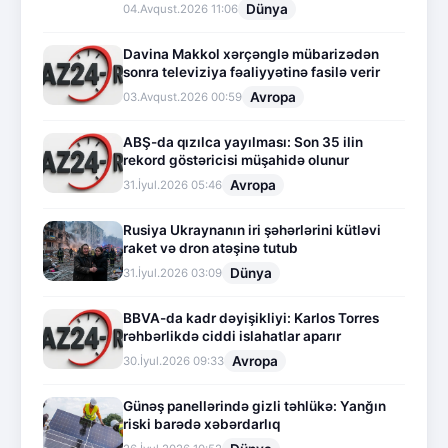
Dünya
04.Avqust.2026 11:06
Davina Makkol xərçənglə mübarizədən
sonra televiziya fəaliyyətinə fasilə verir
Avropa
03.Avqust.2026 00:59
ABŞ-da qızılca yayılması: Son 35 ilin
rekord göstəricisi müşahidə olunur
Avropa
31.İyul.2026 05:46
Rusiya Ukraynanın iri şəhərlərini kütləvi
raket və dron atəşinə tutub
Dünya
31.İyul.2026 03:09
BBVA-da kadr dəyişikliyi: Karlos Torres
rəhbərlikdə ciddi islahatlar aparır
Avropa
30.İyul.2026 09:33
Günəş panellərində gizli təhlükə: Yanğın
riski barədə xəbərdarlıq