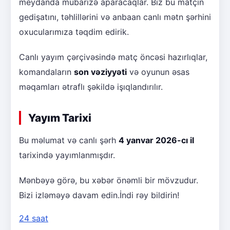
meydanda mübarizə aparacaqlar. Biz bu matçın
gedişatını, təhlillərini və anbaan canlı mətn şərhini
oxucularımıza təqdim edirik.
Canlı yayım çərçivəsində matç öncəsi hazırlıqlar,
komandaların
son vəziyyəti
və oyunun əsas
məqamları ətraflı şəkildə işıqlandırılır.
Yayım Tarixi
Bu məlumat və canlı şərh
4 yanvar 2026-cı il
tarixində yayımlanmışdır.
Mənbəyə görə, bu xəbər önəmli bir mövzudur.
Bizi izləməyə davam edin.İndi rəy bildirin!
24 saat