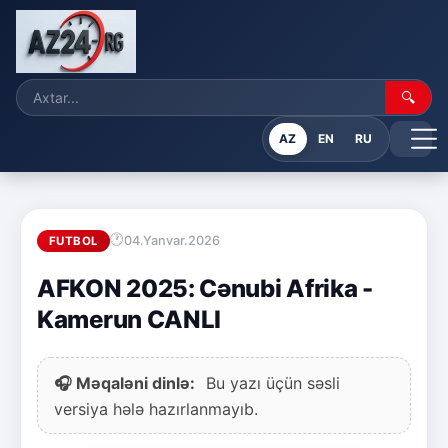
🔍
AZ
EN
RU
04.Yanvar.2026
FUTBOL
AFKON 2025: Cənubi Afrika -
Kamerun CANLI
🎧 Məqaləni dinlə:
Bu yazı üçün səsli
versiya hələ hazırlanmayıb.