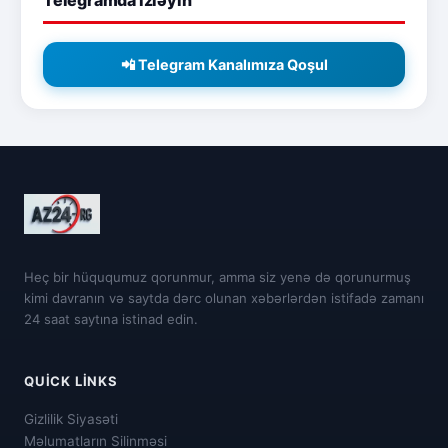
📲 Telegram Kanalımıza Qoşul
Heç bir hüququmuz qorunmur, amma siz yenə də qorunurmuş
kimi davranın və saytda dərc olunan xəbərlərdən istifadə zamanı
24 saat saytına istinad edin.
QUICK LINKS
Gizlilik Siyasəti
Məlumatların Silinməsi