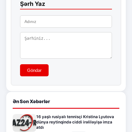
Şərh Yaz
Göndər
Ən Son Xəbərlər
16 yaşlı rusiyalı tennisçi Kristina Lyutova
dünya reytinqində ciddi irəliləyişə imza
atdı