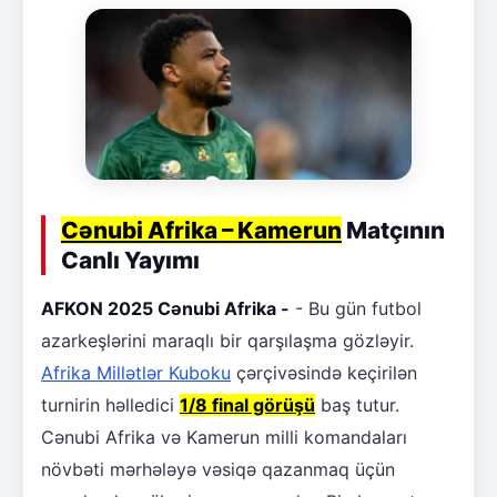
Cənubi Afrika – Kamerun
Matçının
Canlı Yayımı
AFKON 2025 Cənubi Afrika -
- Bu gün futbol
azarkeşlərini maraqlı bir qarşılaşma gözləyir.
Afrika Millətlər Kuboku
çərçivəsində keçirilən
turnirin həlledici
1/8 final görüşü
baş tutur.
Cənubi Afrika və Kamerun milli komandaları
növbəti mərhələyə vəsiqə qazanmaq üçün