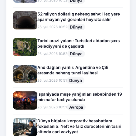
Dünya
26.İyul.2026 10:52
52 milyon dollarlıq nəhəng səhv: Heç yerə
aparmayan yol görənləri heyrətə salır
Dünya
26.İyul.2026 10:52
Tarixi ərazi yalanı: Turistləri aldadan şəxs
bələdiyyəni də çaşdırdı
Dünya
26.İyul.2026 10:52
And dağları yarılır: Argentina və Çili
arasında nəhəng tunel layihəsi
Dünya
26.İyul.2026 10:51
İspaniyada meşə yanğınları səbəbindən 19
min nəfər təxliyə olunub
Avropa
26.İyul.2026 10:51
Dünya birjaları korporativ hesabatlara
fokuslanıb: Neft və faiz dərəcələrinin təsiri
altında cari vəziyyət