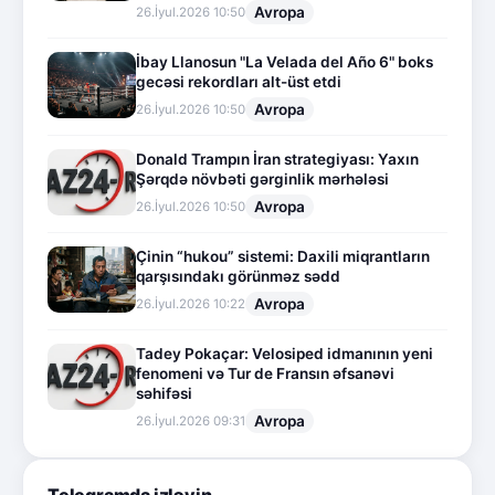
Avropa
26.İyul.2026 10:50
İbay Llanosun "La Velada del Año 6" boks
gecəsi rekordları alt-üst etdi
Avropa
26.İyul.2026 10:50
Donald Trampın İran strategiyası: Yaxın
Şərqdə növbəti gərginlik mərhələsi
Avropa
26.İyul.2026 10:50
Çinin “hukou” sistemi: Daxili miqrantların
qarşısındakı görünməz sədd
Avropa
26.İyul.2026 10:22
Tadey Pokaçar: Velosiped idmanının yeni
fenomeni və Tur de Fransın əfsanəvi
səhifəsi
Avropa
26.İyul.2026 09:31
Telegramda izləyin