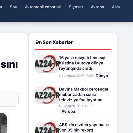
m
Şou
Avtomobil xəbərləri
Siyasət
Avropa
Asia
Ən Son Xəbərlər
16 yaşlı rusiyalı tennisçi
sını
Kristina Lyutova dünya
reytinqində ciddi
irəliləyişə imza atdı
Dünya
04.Avqust.2026 11:06
Davina Makkol xərçənglə
mübarizədən sonra
televiziya fəaliyyətinə
fasilə verir
03.Avqust.2026 00:59
Avropa
ABŞ-da qızılca yayılması:
Son 35 ilin rekord