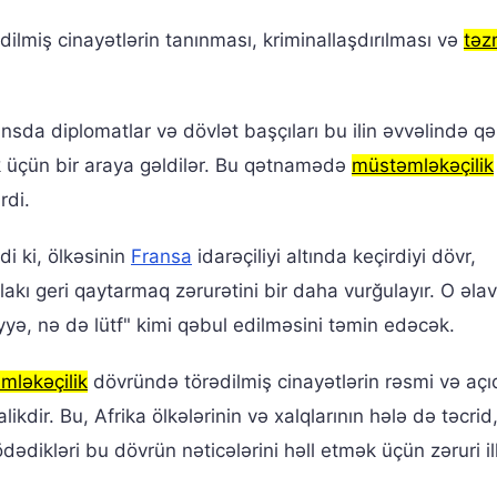
ilmiş cinayətlərin tanınması, kriminallaşdırılması və
təz
ansda diplomatlar və dövlət başçıları bu ilin əvvəlində q
k üçün bir araya gəldilər. Bu qətnamədə
müstəmləkəçilik
rdi.
di ki, ölkəsinin
Fransa
idarəçiliyi altında keçirdiyi dövr,
ı geri qaytarmaq zərurətini bir daha vurğulayır. O əlav
yyə, nə də lütf" kimi qəbul edilməsini təmin edəcək.
mləkəçilik
dövründə törədilmiş cinayətlərin rəsmi və açı
dir. Bu, Afrika ölkələrinin və xalqlarının hələ də təcrid
dədikləri bu dövrün nəticələrini həll etmək üçün zəruri il