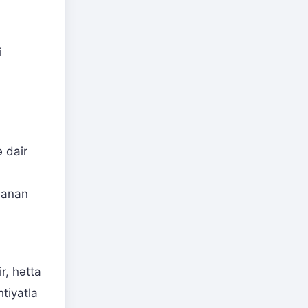
i
 dair
rlanan
r, hətta
tiyatla