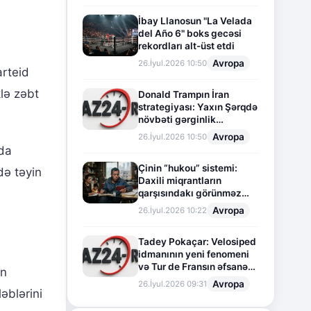
İbay Llanosun "La Velada
del Año 6" boks gecəsi
rekordları alt-üst etdi
Avropa
26.İyul.2026 10:50
arteid
lə zəbt
Donald Trampın İran
strategiyası: Yaxın Şərqdə
növbəti gərginlik
mərhələsi
Avropa
26.İyul.2026 10:50
da
Çinin “hukou” sistemi:
də təyin
Daxili miqrantların
qarşısındakı görünməz
sədd
Avropa
26.İyul.2026 10:22
Tadey Pokaçar: Velosiped
idmanının yeni fenomeni
və Tur de Fransın əfsanəvi
on
səhifəsi
Avropa
26.İyul.2026 09:31
əblərini