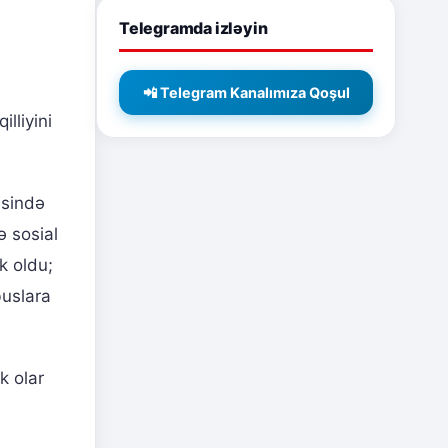
Telegramda izləyin
📲 Telegram Kanalımıza Qoşul
lliyini
əsində
ə sosial
k oldu;
buslara
k olar