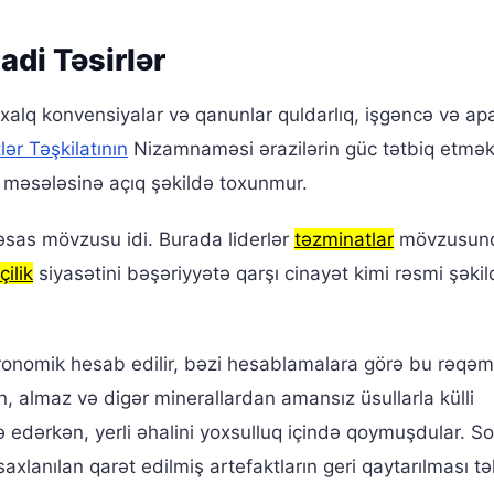
adi Təsirlər
xalq konvensiyalar və qanunlar quldarlıq, işgəncə və ap
lər Təşkilatının
Nizamnaməsi ərazilərin güc tətbiq etmək
məsələsinə açıq şəkildə toxunmur.
əsas mövzusu idi. Burada liderlər
təzminatlar
mövzusun
ilik
siyasətini bəşəriyyətə qarşı cinayət kimi rəsmi şəkil
tronomik hesab edilir, bəzi hesablamalara görə bu rəqəm
ezin, almaz və digər minerallardan amansız üsullarla külli
edərkən, yerli əhalini yoxsulluq içində qoymuşdular. S
axlanılan qarət edilmiş artefaktların geri qaytarılması təl