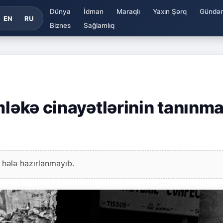
Dünya
İdman
Maraqlı
Yaxın Şərq
Gündə
EN
RU
Biznes
Sağlamlıq
mləkə cinayətlərinin tanınma
 hələ hazırlanmayıb.