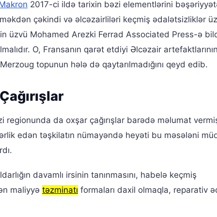
 Makron
2017-ci ildə tarixin bəzi elementlərini bəşəriyyət
məkdən çəkindi və əlcəzairliləri keçmiş ədalətsizliklər ü
in üzvü Mohamed Arezki Ferrad Associated Press-ə bildi
ıdır. O, Fransanın qarət etdiyi Əlcəzair artefaktlarının
Merzoug topunun hələ də qaytarılmadığını qeyd edib.
Çağırışlar
zi regionunda da oxşar çağırışlar barədə məlumat vermi
ərlik edən təşkilatın nümayəndə heyəti bu məsələni mü
rdı.
darlığın davamlı irsinin tanınmasını, habelə keçmiş
ən maliyyə
təzminatı
formaları daxil olmaqla, reparativ ə