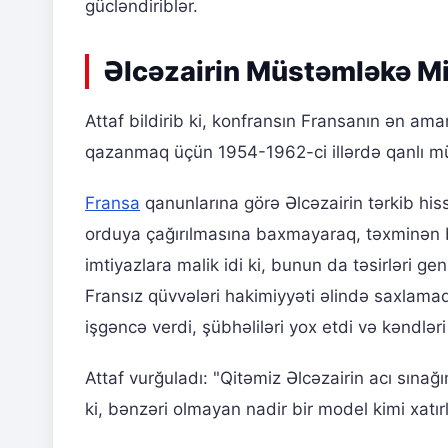
gücləndiriblər.
Əlcəzairin Müstəmləkə Mi
Attaf bildirib ki, konfransın Fransanın ən am
qazanmaq üçün 1954-1962-ci illərdə qanlı müh
Fransa
qanunlarına görə Əlcəzairin tərkib hiss
orduya çağırılmasına baxmayaraq, təxminən bi
imtiyazlara malik idi ki, bunun da təsirləri ge
Fransız qüvvələri hakimiyyəti əlində saxlama
işgəncə verdi, şübhəliləri yox etdi və kəndləri
Attaf vurğuladı: "Qitəmiz Əlcəzairin acı sınağ
ki, bənzəri olmayan nadir bir model kimi xatırl