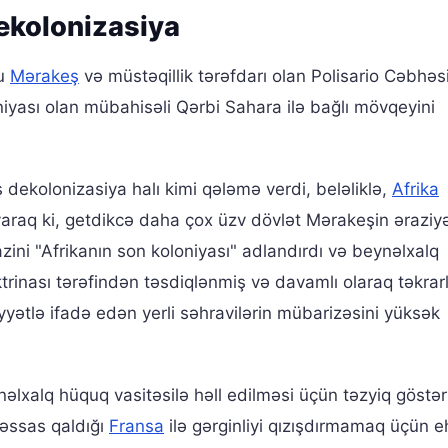
ekolonizasiya
şu
Mərakeş
və müstəqillik tərəfdarı olan Polisario Cəbhəs
niyası olan mübahisəli Qərbi Sahara ilə bağlı mövqeyini
ekolonizasiya halı kimi qələmə verdi, beləliklə,
Afrika
araq ki, getdikcə daha çox üzv dövlət Mərakeşin əraziyə
zini "Afrikanın son koloniyası" adlandırdı və beynəlxalq
trinası tərəfindən təsdiqlənmiş və davamlı olaraq təkra
ətlə ifadə edən yerli səhravilərin mübarizəsini yüksək
əlxalq hüquq vasitəsilə həll edilməsi üçün təzyiq göstəri
həssas qaldığı
Fransa
ilə gərginliyi qızışdırmamaq üçün eh