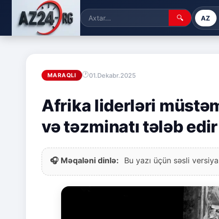
🔍
AZ
01.Dekabr.2025
MARAQLI
Afrika liderləri müstə
və təzminatı tələb edir
🎧 Məqaləni dinlə:
Bu yazı üçün səsli versiya