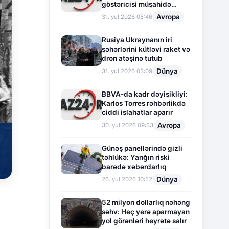
göstəricisi müşahidə
olunur
Avropa
31.İyul.2026 05:46
Rusiya Ukraynanın iri
şəhərlərini kütləvi raket və
dron atəşinə tutub
Dünya
31.İyul.2026 03:09
BBVA-da kadr dəyişikliyi:
Karlos Torres rəhbərlikdə
ciddi islahatlar aparır
Avropa
30.İyul.2026 09:33
Günəş panellərində gizli
təhlükə: Yanğın riski
barədə xəbərdarlıq
Dünya
26.İyul.2026 10:52
52 milyon dollarlıq nəhəng
səhv: Heç yerə aparmayan
yol görənləri heyrətə salır