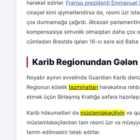
hərəkət edirlər.
Fransa prezidenti Emmanuel
cinayət kimi qiymətləndirsə də, rəsmi üzr istə
çox durmamağa çağırdı. Əlcəzair parlamentin
kompensasiya simvolik olmaqdan daha çox olmal
cümlədən Brestdə qalan 16-cı əsrə aid Baba 
Karib Regionundan Gələn 
Noyabr ayının əvvəlində Guardian Karib dəni
Regionun köləlik
təzminatları
hərəkatına rəhb
etmək üçün Birləşmiş Krallığa səfərə hazırlaşı
Karib hökumətləri də
müstəmləkəçiliyin
və qul
müstəmləkəçilərdən tam rəsmi üzr və müəyy
təmin edilməsini tələb edirlər.