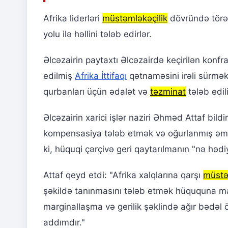
Afrika liderləri
müstəmləkəçilik
dövründə törəd
yolu ilə həllini tələb edirlər.
Əlcəzairin paytaxtı Əlcəzairdə keçirilən konfr
edilmiş
Afrika İttifaqı
qətnaməsini irəli sürmə
qurbanları üçün ədalət və
təzminat
tələb edili
Əlcəzairin xarici işlər naziri Əhməd Attaf bildir
kompensasiya tələb etmək və oğurlanmış əmlak
ki, hüquqi çərçivə geri qaytarılmanın "nə hədi
Attaf qeyd etdi: "Afrika xalqlarına qarşı
müstə
şəkildə tanınmasını tələb etmək hüququna malik
marginallaşma və gerilik şəklində ağır bədəl ö
addımdır."