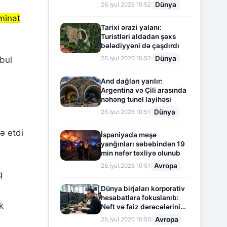
Dünya
26.İyul.2026 10:52
minat
Tarixi ərazi yalanı:
Turistləri aldadan şəxs
bələdiyyəni də çaşdırdı
Dünya
26.İyul.2026 10:52
əbul
And dağları yarılır:
Argentina və Çili arasında
nəhəng tunel layihəsi
Dünya
26.İyul.2026 10:51
ə etdi
İspaniyada meşə
yanğınları səbəbindən 19
min nəfər təxliyə olunub
Avropa
26.İyul.2026 10:51
q
Dünya birjaları korporativ
,
hesabatlara fokuslanıb:
k
Neft və faiz dərəcələrinin
təsiri altında cari vəziyyət
Avropa
26.İyul.2026 10:50