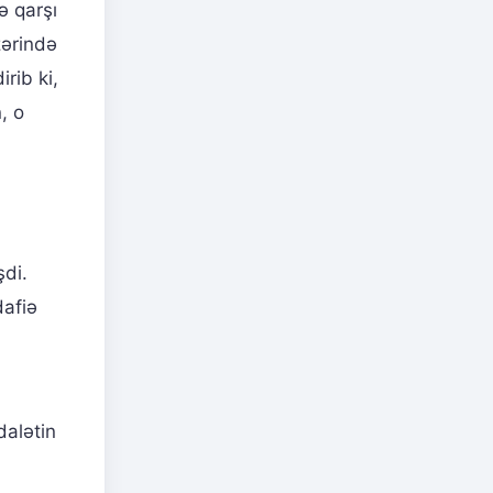
ə qarşı
zərində
rib ki,
, o
şdi.
dafiə
dalətin