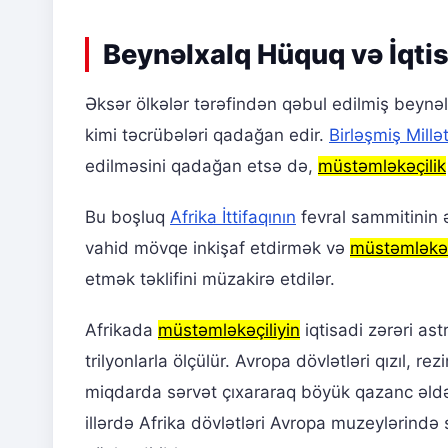
Beynəlxalq Hüquq və İqtis
Əksər ölkələr tərəfindən qəbul edilmiş beynəl
kimi təcrübələri qadağan edir.
Birləşmiş Millət
edilməsini qadağan etsə də,
müstəmləkəçilik
Bu boşluq
Afrika İttifaqının
fevral sammitinin 
vahid mövqe inkişaf etdirmək və
müstəmləkəç
etmək təklifini müzakirə etdilər.
Afrikada
müstəmləkəçiliyin
iqtisadi zərəri as
trilyonlarla ölçülür. Avropa dövlətləri qızıl, r
miqdarda sərvət çıxararaq böyük qazanc əldə 
illərdə Afrika dövlətləri Avropa muzeylərində s