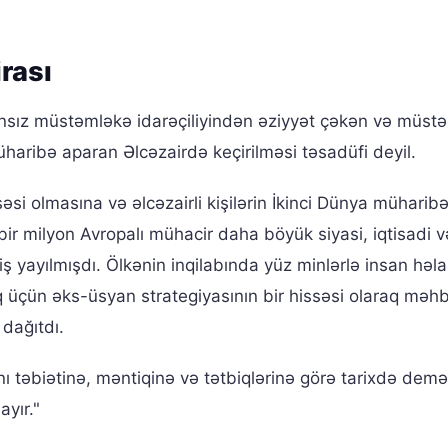
rası
ansız müstəmləkə idarəçiliyindən əziyyət çəkən və müstəqi
aribə aparan Əlcəzairdə keçirilməsi təsadüfi deyil.
əsi olmasına və əlcəzairli kişilərin İkinci Dünya müharib
r milyon Avropalı mühacir daha böyük siyasi, iqtisadi v
niş yayılmışdı. Ölkənin inqilabında yüz minlərlə insan həla
q üçün əks-üsyan strategiyasının bir hissəsi olaraq məh
 dağıtdı.
ını təbiətinə, məntiqinə və tətbiqlərinə görə tarixdə demə
ayır."