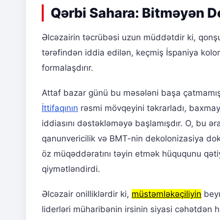
Qərbi Sahara: Bitməyən D
Əlcəzairin təcrübəsi uzun müddətdir ki, qon
tərəfindən iddia edilən, keçmiş İspaniya kolo
formalaşdırır.
Attaf bazar günü bu məsələni başa çatmamış d
İttifaqının
rəsmi mövqeyini təkrarladı, baxmay
iddiasını dəstəkləməyə başlamışdır. O, bu əra
qanunvericilik və BMT-nin dekolonizasiya dok
öz müqəddəratını təyin etmək hüququnu qətiyy
qiymətləndirdi.
Əlcəzair onilliklərdir ki,
müstəmləkəçiliyin
beyn
liderləri müharibənin irsinin siyasi cəhətdən 