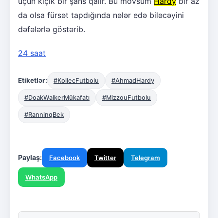
üçün kiçik bir şans qalır. Bu mövsüm
Hardy
bir az
da olsa fürsət tapdığında nələr edə biləcəyini
dəfələrlə göstərib.
24 saat
Etiketlər:
#KollecFutbolu
#AhmadHardy
#DoakWalkerMükafatı
#MizzouFutbolu
#RanninqBek
Paylaş:
Facebook
Twitter
Telegram
WhatsApp