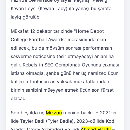
Kevan Leysi (Kewan Lacy) ilə yanaşı bu şərəfə
layiq görülüb.
Mükafat 12 dekabr tarixində "Home Depot
College Football Awards" mərasimində elan
ediləcək, bu da mövsüm sonrası performansın
səsvermə nəticəsinə təsir etməyəcəyi anlamına
gəlir. Rebels-in SEC Çempionatı Oyununa çıxması
istisna olmaqla, şənbə günü hər üç namizəd üçün
kollec futbolunun ən yüksək mükafatlarından
birinin sahibini müəyyən etmək üçün son fürsət
olacaq.
Son beş ildə üç
Mizzou
running back-i – 2021-ci
ildə Tayler Badi (Tyler Badie), 2023-cü ildə Kodi
Şrader (Cody Schrader) və indi
Ahmad Hardy
–