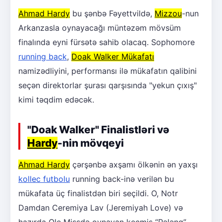
Ahmad Hardy
bu şənbə Fəyettvildə,
Mizzou
-nun
Arkanzasla oynayacağı müntəzəm mövsüm
finalında eyni fürsətə sahib olacaq. Sophomore
running back
,
Doak Walker Mükafatı
namizədliyini, performansı ilə mükafatın qalibini
seçən direktorlar şurası qarşısında "yekun çıxış"
kimi təqdim edəcək.
"Doak Walker" Finalistləri və
Hardy
-nin mövqeyi
Ahmad Hardy
çərşənbə axşamı ölkənin ən yaxşı
kollec futbolu
running back-inə verilən bu
mükafata üç finalistdən biri seçildi. O, Notr
Damdan Ceremiya Lav (Jeremiyah Love) və
hazırda Ole Missdə oynayan keçmiş “Pələng”