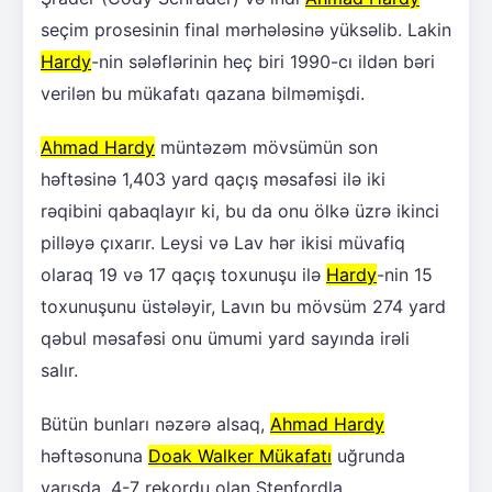
seçim prosesinin final mərhələsinə yüksəlib. Lakin
Hardy
-nin sələflərinin heç biri 1990-cı ildən bəri
verilən bu mükafatı qazana bilməmişdi.
Ahmad Hardy
müntəzəm mövsümün son
həftəsinə 1,403 yard qaçış məsafəsi ilə iki
rəqibini qabaqlayır ki, bu da onu ölkə üzrə ikinci
pilləyə çıxarır. Leysi və Lav hər ikisi müvafiq
olaraq 19 və 17 qaçış toxunuşu ilə
Hardy
-nin 15
toxunuşunu üstələyir, Lavın bu mövsüm 274 yard
qəbul məsafəsi onu ümumi yard sayında irəli
salır.
Bütün bunları nəzərə alsaq,
Ahmad Hardy
həftəsonuna
Doak Walker Mükafatı
uğrunda
yarışda, 4-7 rekordu olan Stenfordla