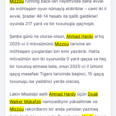
Mizzou
running back-ləri Fəyettvildə daha əvvəl
də möhtəşəm oyun nümayiş etdiriblər – cəmi iki il
əvvəl, Şrader 48-14 hesabı ilə qalib gəldikləri
oyunda 217 yard və bir toxunuşla qaçmışdı.
Şənbə günü nə olursa-olsun,
Ahmad Hardy
artıq
2025-ci il mövsümünü
Mizzou
tarixinə ən
möhtəşəm çıxışlardan biri kimi yazdırdı. Hətta
mövsümün son iki oyununda 0 yard qaçsa və heç
bir toxunuş etməsə belə, onun 2025-ci il ümumi
qaçış məsafəsi Tigers tarixində beşinci, 15 qaçış
toxunuşu isə yeddinci yerdə olacaq.
Lakin Missisipi əsilli
Ahmad Hardy
üçün
Doak
Walker Mükafatı
namizədliyini yüksəltmək və
Mizzou
rekordlarını bir anda yenidən yazmaq