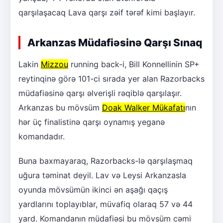
qarşılaşacaq Lava qarşı zəif tərəf kimi başlayır.
Arkanzas Müdafiəsinə Qarşı Sınaq
Lakin
Mizzou
running back-i, Bill Konnellinin SP+
reytinqinə görə 101-ci sırada yer alan Razorbacks
müdafiəsinə qarşı əlverişli rəqiblə qarşılaşır.
Arkanzas bu mövsüm
Doak Walker Mükafatı
nın
hər üç finalistinə qarşı oynamış yeganə
komandadır.
Buna baxmayaraq, Razorbacks-lə qarşılaşmaq
uğura təminat deyil. Lav və Leysi Arkanzasla
oyunda mövsümün ikinci ən aşağı qaçış
yardlarını toplayıblar, müvafiq olaraq 57 və 44
yard. Komandanın müdafiəsi bu mövsüm cəmi