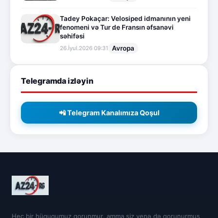
Tadey Pokaçar: Velosiped idmanının yeni
fenomeni və Tur de Fransın əfsanəvi
səhifəsi
Avropa
26.İyul.2026 09:31
Telegramda izləyin
📲 Telegram Kanalımıza Qoşul
Heç bir hüququmuz qorunmur, amma siz yenə də qorunurmuş