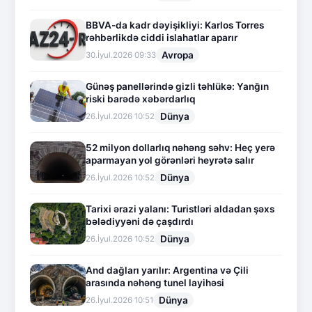
BBVA-da kadr dəyişikliyi: Karlos Torres
rəhbərlikdə ciddi islahatlar aparır
Avropa
30.İyul.2026 09:33
Günəş panellərində gizli təhlükə: Yanğın
riski barədə xəbərdarlıq
Dünya
26.İyul.2026 10:52
52 milyon dollarlıq nəhəng səhv: Heç yerə
aparmayan yol görənləri heyrətə salır
Dünya
26.İyul.2026 10:52
Tarixi ərazi yalanı: Turistləri aldadan şəxs
bələdiyyəni də çaşdırdı
Dünya
26.İyul.2026 10:52
And dağları yarılır: Argentina və Çili
arasında nəhəng tunel layihəsi
Dünya
26.İyul.2026 10:51