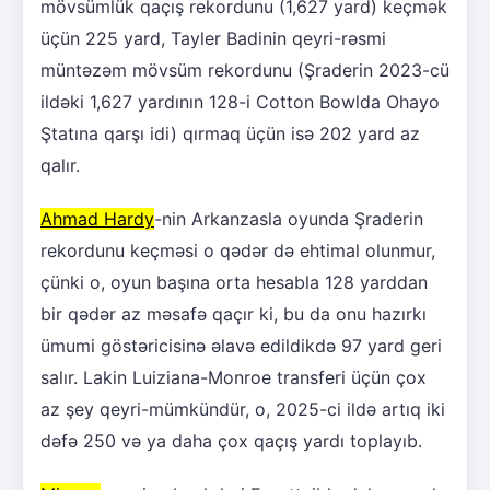
mövsümlük qaçış rekordunu (1,627 yard) keçmək
üçün 225 yard, Tayler Badinin qeyri-rəsmi
müntəzəm mövsüm rekordunu (Şraderin 2023-cü
ildəki 1,627 yardının 128-i Cotton Bowlda Ohayo
Ştatına qarşı idi) qırmaq üçün isə 202 yard az
qalır.
Ahmad Hardy
-nin Arkanzasla oyunda Şraderin
rekordunu keçməsi o qədər də ehtimal olunmur,
çünki o, oyun başına orta hesabla 128 yarddan
bir qədər az məsafə qaçır ki, bu da onu hazırkı
ümumi göstəricisinə əlavə edildikdə 97 yard geri
salır. Lakin Luiziana-Monroe transferi üçün çox
az şey qeyri-mümkündür, o, 2025-ci ildə artıq iki
dəfə 250 və ya daha çox qaçış yardı toplayıb.