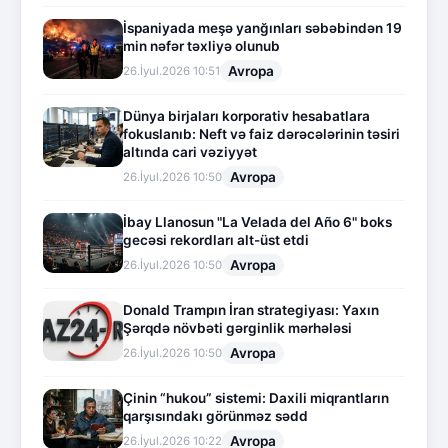
İspaniyada meşə yanğınları səbəbindən 19
min nəfər təxliyə olunub
Avropa
26.İyul.2026 10:51
Dünya birjaları korporativ hesabatlara
fokuslanıb: Neft və faiz dərəcələrinin təsiri
altında cari vəziyyət
Avropa
26.İyul.2026 10:50
İbay Llanosun "La Velada del Año 6" boks
gecəsi rekordları alt-üst etdi
Avropa
26.İyul.2026 10:50
Donald Trampın İran strategiyası: Yaxın
Şərqdə növbəti gərginlik mərhələsi
Avropa
26.İyul.2026 10:50
Çinin “hukou” sistemi: Daxili miqrantların
qarşısındakı görünməz sədd
Avropa
26.İyul.2026 10:22