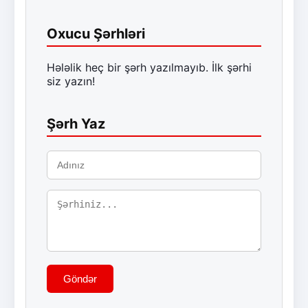
Oxucu Şərhləri
Hələlik heç bir şərh yazılmayıb. İlk şərhi
siz yazın!
Şərh Yaz
Göndər