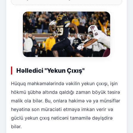
Həlledici "Yekun Çıxış"
Hüquq məhkəmələrində vəkilin yekun çıxışı, işin
hökmü şübhə altında qaldığı zaman böyük təsirə
malik ola bilər. Bu, onlara hakimə və ya münsiflər
heyətinə son müraciəti etməyə imkan verir və
güclü yekun çıxış nəticəni tamamilə dəyişdirə
bilər.