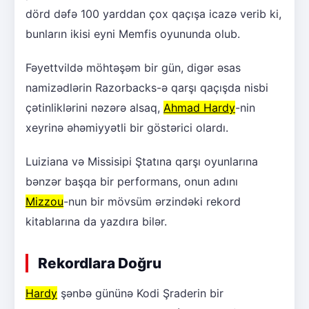
dörd dəfə 100 yarddan çox qaçışa icazə verib ki,
bunların ikisi eyni Memfis oyununda olub.
Fəyettvildə möhtəşəm bir gün, digər əsas
namizədlərin Razorbacks-ə qarşı qaçışda nisbi
çətinliklərini nəzərə alsaq,
Ahmad Hardy
-nin
xeyrinə əhəmiyyətli bir göstərici olardı.
Luiziana və Missisipi Ştatına qarşı oyunlarına
bənzər başqa bir performans, onun adını
Mizzou
-nun bir mövsüm ərzindəki rekord
kitablarına da yazdıra bilər.
Rekordlara Doğru
Hardy
şənbə gününə Kodi Şraderin bir