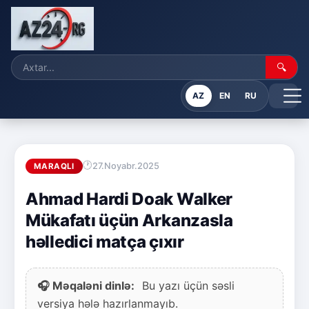
🔍
AZ
EN
RU
27.Noyabr.2025
MARAQLI
Ahmad Hardi Doak Walker
Mükafatı üçün Arkanzasla
həlledici matça çıxır
🎧 Məqaləni dinlə:
Bu yazı üçün səsli
versiya hələ hazırlanmayıb.