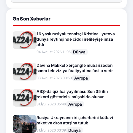
Ən Son Xəbərlər
16 yaşlı rusiyalı tennisçi Kristina Lyutova
dünya reytinqində ciddi irəliləyişə imza
atdı
Dünya
04.Avqust.2026 11:06
Davina Makkol xərçənglə mübarizədən
sonra televiziya fəaliyyətinə fasilə verir
Avropa
03.Avqust.2026 00:59
ABŞ-da qızılca yayılması: Son 35 ilin
rekord göstəricisi müşahidə olunur
Avropa
31.İyul.2026 05:46
Rusiya Ukraynanın iri şəhərlərini kütləvi
raket və dron atəşinə tutub
Dünya
31.İyul.2026 03:09