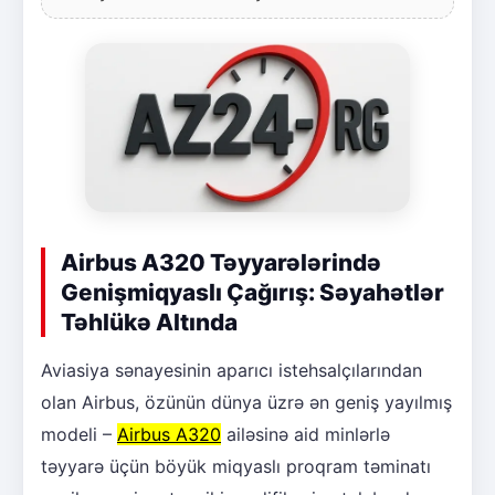
Airbus A320 Təyyarələrində
Genişmiqyaslı Çağırış: Səyahətlər
Təhlükə Altında
Aviasiya sənayesinin aparıcı istehsalçılarından
olan Airbus, özünün dünya üzrə ən geniş yayılmış
modeli –
Airbus A320
ailəsinə aid minlərlə
təyyarə üçün böyük miqyaslı proqram təminatı