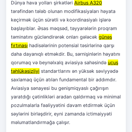
Dünya hava yolları şirkətləri
Airbus A320
tərəfindən tələb olunan modifikasiyaları həyata
keçirmək üçün sürətli və koordinasiyalı işlərə
başlayıblar. Əsas məqsəd, təyyarələrin proqram
təminatını gücləndirərək onları gələcək
günəş
fırtınası
hadisələrinin potensial təsirlərinə qarşı
daha dayanıqlı etməkdir. Bu, sərnişinlərin həyatını
qorumaq və beynəlxalq aviasiya sahəsində
uçuş
təhlükəsizliyi
standartlarını ən yüksək səviyyədə
saxlamaq üçün atılan fundamental bir addımdır.
Aviasiya sənayesi bu genişmiqyaslı çağırışın
yaratdığı çətinlikləri aradan qaldırmaq və minimal
pozulmalarla fəaliyyətini davam etdirmək üçün
səylərini birləşdirir, eyni zamanda ictimaiyyəti
məlumatlandırmağa çalışır.