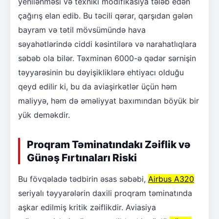
yenilənməsi və texniki modifikasiya tələb edən
çağırış elan edib. Bu təcili qərar, qarşıdan gələn
bayram və tətil mövsümündə hava
səyahətlərində ciddi kəsintilərə və narahatlıqlara
səbəb ola bilər. Təxminən 6000-ə qədər sərnişin
təyyarəsinin bu dəyişikliklərə ehtiyacı olduğu
qeyd edilir ki, bu da aviaşirkətlər üçün həm
maliyyə, həm də əməliyyat baxımından böyük bir
yük deməkdir.
Proqram Təminatındakı Zəiflik və
Günəş Fırtınaları Riski
Bu fövqəladə tədbirin əsas səbəbi,
Airbus A320
seriyalı təyyarələrin daxili proqram təminatında
aşkar edilmiş kritik zəiflikdir. Aviasiya