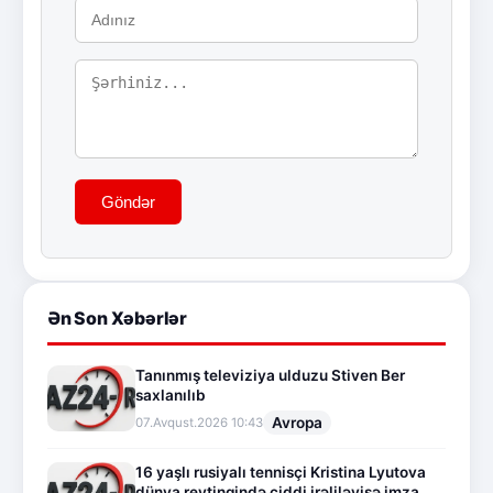
Göndər
Ən Son Xəbərlər
Tanınmış televiziya ulduzu Stiven Ber
saxlanılıb
Avropa
07.Avqust.2026 10:43
16 yaşlı rusiyalı tennisçi Kristina Lyutova
dünya reytinqində ciddi irəliləyişə imza