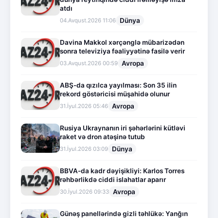
atdı
Dünya
04.Avqust.2026 11:06
Davina Makkol xərçənglə mübarizədən
sonra televiziya fəaliyyətinə fasilə verir
Avropa
03.Avqust.2026 00:59
ABŞ-da qızılca yayılması: Son 35 ilin
rekord göstəricisi müşahidə olunur
Avropa
31.İyul.2026 05:46
Rusiya Ukraynanın iri şəhərlərini kütləvi
raket və dron atəşinə tutub
Dünya
31.İyul.2026 03:09
BBVA-da kadr dəyişikliyi: Karlos Torres
rəhbərlikdə ciddi islahatlar aparır
Avropa
30.İyul.2026 09:33
Günəş panellərində gizli təhlükə: Yanğın