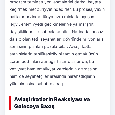
proqram təminatı yenilənmələrini dərhal həyata
keçirmək məcburiyyətindədirlər. Bu proses, yaxın
həftələr ərzində dünya üzrə minlərlə uçuşun
ləğvi, əhəmiyyətli gecikmələr və ya marşrut
dəyişiklikləri ilə nəticələnə bilər. Nəticədə, onsuz
da sıx olan tətil səyahətləri dövründə milyonlarla
sərnişinin planları pozula bilər. Aviaşirkətlər
sərnişinlərin təhlükəsizliyini təmin etmək üçün
zəruri addımları atmağa hazır olsalar da, bu
vəziyyət həm əməliyyat xərclərinin artmasına,
həm də səyahətçilər arasında narahatlıqların
yüksəlməsinə səbəb olacaq.
Aviaşirkətlərin Reaksiyası və
Gələcəyə Baxış