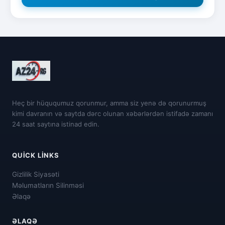
Heç bir hüququmuz qorunmur, amma siz yenə də qorunurmuş
kimi davranın və saytda dərc olunan xəbərlərdən istifadə zamanı
24 saat saytına istinad edin.
QUICK LINKS
Gizlilik Siyasəti
Məlumatların Silinməsi
Əlaqə
ƏLAQƏ