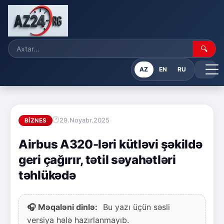
🔍
AZ
EN
RU
29.Noyabr.2025
BIZNES
Airbus A320-ləri kütləvi şəkildə
geri çağırır, tətil səyahətləri
təhlükədə
🎧 Məqaləni dinlə:
Bu yazı üçün səsli
versiya hələ hazırlanmayıb.