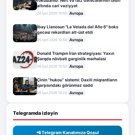
fokuslanıb: Neft və faiz dərəcələrinin təsiri
altında cari vəziyyət
Avropa
26.İyul.2026 10:50
İbay Llanosun "La Velada del Año 6" boks
gecəsi rekordları alt-üst etdi
Avropa
26.İyul.2026 10:50
Donald Trampın İran strategiyası: Yaxın
Şərqdə növbəti gərginlik mərhələsi
Avropa
26.İyul.2026 10:50
Çinin “hukou” sistemi: Daxili miqrantların
qarşısındakı görünməz sədd
Avropa
26.İyul.2026 10:22
Telegramda izləyin
📲 Telegram Kanalımıza Qoşul