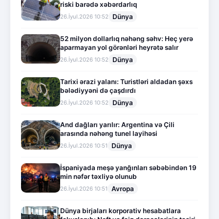
riski barədə xəbərdarlıq
Dünya
26.İyul.2026 10:52
52 milyon dollarlıq nəhəng səhv: Heç yerə
aparmayan yol görənləri heyrətə salır
Dünya
26.İyul.2026 10:52
Tarixi ərazi yalanı: Turistləri aldadan şəxs
bələdiyyəni də çaşdırdı
Dünya
26.İyul.2026 10:52
And dağları yarılır: Argentina və Çili
arasında nəhəng tunel layihəsi
Dünya
26.İyul.2026 10:51
İspaniyada meşə yanğınları səbəbindən 19
min nəfər təxliyə olunub
Avropa
26.İyul.2026 10:51
Dünya birjaları korporativ hesabatlara