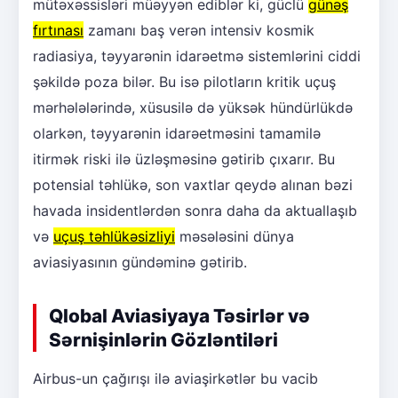
mütəxəssisləri müəyyən ediblər ki, güclü
günəş
fırtınası
zamanı baş verən intensiv kosmik
radiasiya, təyyarənin idarəetmə sistemlərini ciddi
şəkildə poza bilər. Bu isə pilotların kritik uçuş
mərhələlərində, xüsusilə də yüksək hündürlükdə
olarkən, təyyarənin idarəetməsini tamamilə
itirmək riski ilə üzləşməsinə gətirib çıxarır. Bu
potensial təhlükə, son vaxtlar qeydə alınan bəzi
havada insidentlərdən sonra daha da aktuallaşıb
və
uçuş təhlükəsizliyi
məsələsini dünya
aviasiyasının gündəminə gətirib.
Qlobal Aviasiyaya Təsirlər və
Sərnişinlərin Gözləntiləri
Airbus-un çağırışı ilə aviaşirkətlər bu vacib