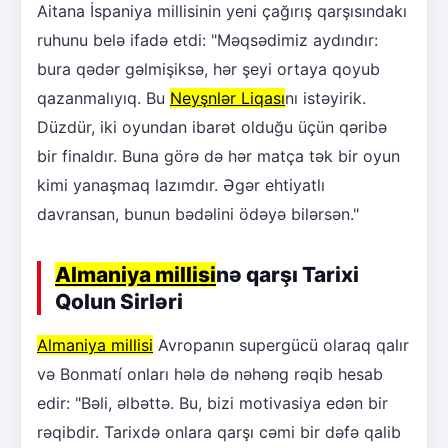
Aitana İspaniya millisinin yeni çağırış qarşısındakı
ruhunu belə ifadə etdi: "Məqsədimiz aydındır:
bura qədər gəlmişiksə, hər şeyi ortaya qoyub
qazanmalıyıq. Bu
Neyşnlər Liqası
nı istəyirik.
Düzdür, iki oyundan ibarət olduğu üçün qəribə
bir finaldır. Buna görə də hər matça tək bir oyun
kimi yanaşmaq lazımdır. Əgər ehtiyatlı
davransan, bunun bədəlini ödəyə bilərsən."
Almaniya millisi
nə qarşı Tarixi
Qolun Sirləri
Almaniya millisi
Avropanın supergücü olaraq qalır
və Bonmatí onları hələ də nəhəng rəqib hesab
edir: "Bəli, əlbəttə. Bu, bizi motivasiya edən bir
rəqibdir. Tarixdə onlara qarşı cəmi bir dəfə qalib