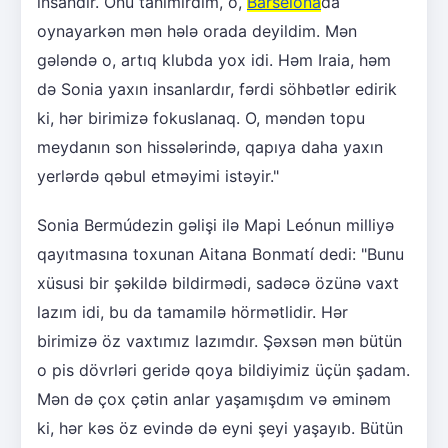
insandır. Onu tanımırdım, o,
Barselona
da
oynayarkən mən hələ orada deyildim. Mən
gələndə o, artıq klubda yox idi. Həm Iraia, həm
də Sonia yaxın insanlardır, fərdi söhbətlər edirik
ki, hər birimizə fokuslanaq. O, məndən topu
meydanın son hissələrində, qapıya daha yaxın
yerlərdə qəbul etməyimi istəyir."
Sonia Bermúdezin gəlişi ilə Mapi Leónun milliyə
qayıtmasına toxunan Aitana Bonmatí dedi: "Bunu
xüsusi bir şəkildə bildirmədi, sadəcə özünə vaxt
lazım idi, bu da tamamilə hörmətlidir. Hər
birimizə öz vaxtımız lazımdır. Şəxsən mən bütün
o pis dövrləri geridə qoya bildiyimiz üçün şadam.
Mən də çox çətin anlar yaşamışdım və əminəm
ki, hər kəs öz evində də eyni şeyi yaşayıb. Bütün