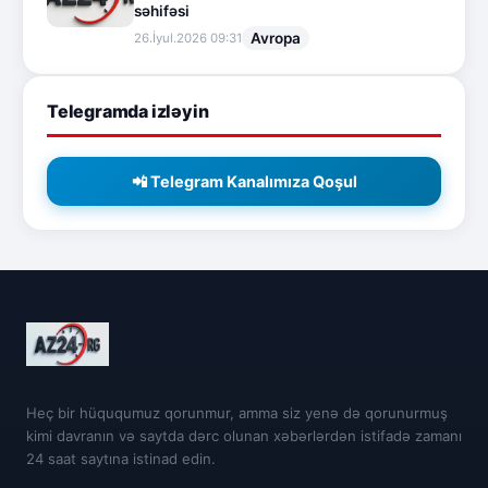
səhifəsi
Avropa
26.İyul.2026 09:31
Telegramda izləyin
📲 Telegram Kanalımıza Qoşul
Heç bir hüququmuz qorunmur, amma siz yenə də qorunurmuş
kimi davranın və saytda dərc olunan xəbərlərdən istifadə zamanı
24 saat saytına istinad edin.