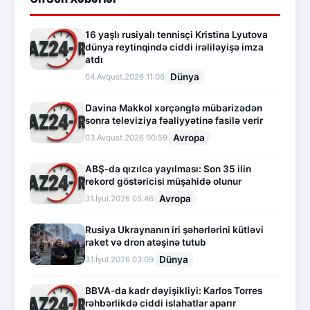
16 yaşlı rusiyalı tennisçi Kristina Lyutova
dünya reytinqində ciddi irəliləyişə imza
atdı
Dünya
04.Avqust.2026 11:06
Davina Makkol xərçənglə mübarizədən
sonra televiziya fəaliyyətinə fasilə verir
Avropa
03.Avqust.2026 00:59
ABŞ-da qızılca yayılması: Son 35 ilin
rekord göstəricisi müşahidə olunur
Avropa
31.İyul.2026 05:46
Rusiya Ukraynanın iri şəhərlərini kütləvi
raket və dron atəşinə tutub
Dünya
31.İyul.2026 03:09
BBVA-da kadr dəyişikliyi: Karlos Torres
rəhbərlikdə ciddi islahatlar aparır