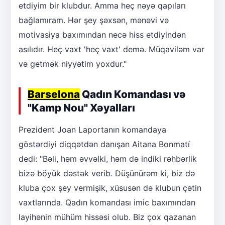
etdiyim bir klubdur. Amma heç nəyə qapıları
bağlamıram. Hər şey şəxsən, mənəvi və
motivasiya baxımından necə hiss etdiyindən
asılıdır. Heç vaxt 'heç vaxt' demə. Müqaviləm var
və getmək niyyətim yoxdur."
Barselona
Qadın Komandası və
"Kamp Nou" Xəyalları
Prezident Joan Laportanın komandaya
göstərdiyi diqqətdən danışan Aitana Bonmatí
dedi: "Bəli, həm əvvəlki, həm də indiki rəhbərlik
bizə böyük dəstək verib. Düşünürəm ki, biz də
kluba çox şey vermişik, xüsusən də klubun çətin
vaxtlarında. Qadın komandası imic baxımından
layihənin mühüm hissəsi olub. Biz çox qazanan