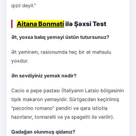
qızıl deyil."
Aitana Bonmatí
ilə Şəxsi Test
Ət, yoxsa balıq yeməyi üstün tutursunuz?
Ət yemirəm, rasionumda heç bir ət məhsulu
yoxdur.
Ən sevdiyiniz yemək nədir?
Cacio e pepe pastası (İtaliyanın Latsio bölgəsinin
tipik makaron yeməyidir. Sürtgəcdən keçirilmiş
"pecorino romano" pendiri və qara istiotla
hazırlanır, tonnarelli və ya spagetti ilə verilir).
Qadağan olunmuş qidanız?