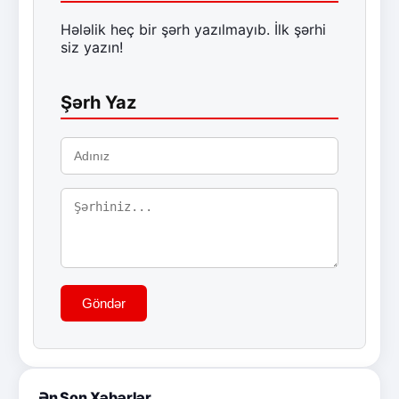
Hələlik heç bir şərh yazılmayıb. İlk şərhi
siz yazın!
Şərh Yaz
Göndər
Ən Son Xəbərlər