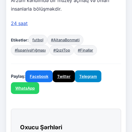
Arzum kəndimdə bir muzey açmaq və onları
insanlarla bölüşməkdir.
24 saat
Etiketlər:
futbol
#AitanaBonmati
#İspaniyaYığması
#QızılTop
#Finallar
Paylaş:
Facebook
Twitter
Telegram
WhatsApp
Oxucu Şərhləri