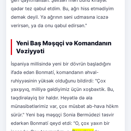
geri qayıtmalısan. Şəxsən mən bunu kifayət
qədər tez qəbul etdim. Bu, ağrı hiss etmədiyim
demək deyil. Ya ağrının səni udmasına icazə
verirsən, ya da onu qəbul edirsən."
Yeni Baş Məşqçi və Komandanın
Vəziyyəti
İspaniya millisində yeni bir dövrün başladığını
ifadə edən Bonmatí, komandanın əhval-
ruhiyyəsinin yüksək olduğunu bildirdi: "Çox
yaxşıyıq, milliyə gəldiyimiz üçün xoşbəxtik. Bu,
təqdirəlayiq bir haldır. Heyətlə də əla
münasibətlərimiz var, çox müsbət ab-hava hökm
sürür." Yeni baş məşqçi Sonia Bermúdezi təsvir
edərkən Bonmatí qeyd etdi: "O, çox yaxın bir