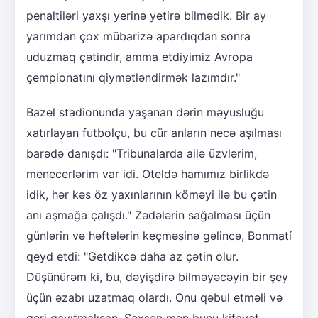
penaltiləri yaxşı yerinə yetirə bilmədik. Bir ay
yarımdan çox mübarizə apardıqdan sonra
uduzmaq çətindir, amma etdiyimiz Avropa
çempionatını qiymətləndirmək lazımdır."
Bazel stadionunda yaşanan dərin məyusluğu
xatırlayan futbolçu, bu cür anların necə aşılması
barədə danışdı: "Tribunalarda ailə üzvlərim,
menecerlərim var idi. Oteldə hamımız birlikdə
idik, hər kəs öz yaxınlarının köməyi ilə bu çətin
anı aşmağa çalışdı." Zədələrin sağalması üçün
günlərin və həftələrin keçməsinə gəlincə, Bonmatí
qeyd etdi: "Getdikcə daha az çətin olur.
Düşünürəm ki, bu, dəyişdirə bilməyəcəyin bir şey
üçün əzabı uzatmaq olardı. Onu qəbul etməli və