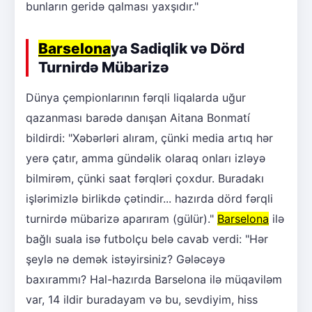
bunların geridə qalması yaxşıdır."
Barselona
ya Sadiqlik və Dörd
Turnirdə Mübarizə
Dünya çempionlarının fərqli liqalarda uğur
qazanması barədə danışan Aitana Bonmatí
bildirdi: "Xəbərləri alıram, çünki media artıq hər
yerə çatır, amma gündəlik olaraq onları izləyə
bilmirəm, çünki saat fərqləri çoxdur. Buradakı
işlərimizlə birlikdə çətindir... hazırda dörd fərqli
turnirdə mübarizə aparıram (gülür)."
Barselona
ilə
bağlı suala isə futbolçu belə cavab verdi: "Hər
şeylə nə demək istəyirsiniz? Gələcəyə
baxırammı? Hal-hazırda Barselona ilə müqaviləm
var, 14 ildir buradayam və bu, sevdiyim, hiss