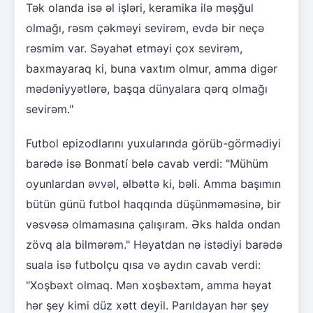
Tək olanda isə əl işləri, keramika ilə məşğul
olmağı, rəsm çəkməyi sevirəm, evdə bir neçə
rəsmim var. Səyahət etməyi çox sevirəm,
baxmayaraq ki, buna vaxtım olmur, amma digər
mədəniyyətlərə, başqa dünyalara qərq olmağı
sevirəm."
Futbol epizodlarını yuxularında görüb-görmədiyi
barədə isə Bonmatí belə cavab verdi: "Mühüm
oyunlardan əvvəl, əlbəttə ki, bəli. Amma başımın
bütün günü futbol haqqında düşünməməsinə, bir
vəsvəsə olmamasına çalışıram. Əks halda ondan
zövq ala bilmərəm." Həyatdan nə istədiyi barədə
suala isə futbolçu qısa və aydın cavab verdi:
"Xoşbəxt olmaq. Mən xoşbəxtəm, amma həyat
hər şey kimi düz xətt deyil. Parıldayan hər şey