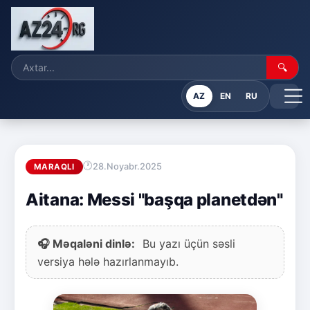
🔍
AZ
EN
RU
28.Noyabr.2025
MARAQLI
Aitana: Messi "başqa planetdən"
🎧 Məqaləni dinlə:
Bu yazı üçün səsli
versiya hələ hazırlanmayıb.