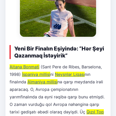
Yeni Bir Finalın Eşiyində: “Hər Şeyi
Qazanmaq İstəyirik”
Aitana Bonmatí
(Sant Pere de Ribes, Barselona,
1998)
İspaniya millisi
ni
Neyşnlər Liqası
nın
finalında
Almaniya millisi
nə qarşı meydanda irəli
aparacaq. O, Avropa çempionatının
yarımfinalında da eyni rəqibə qarşı bunu etmişdi.
O zaman vurduğu qol Avropa nəhənginə qarşı
tarixi gedişatı əbədi olaraq dəyişdi. Üç
Qızıl Top