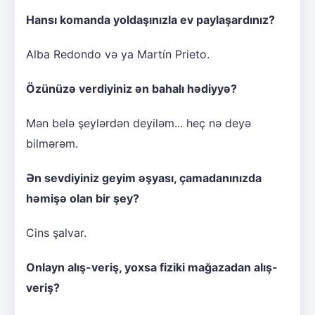
Hansı komanda yoldaşınızla ev paylaşardınız?
Alba Redondo və ya Martín Prieto.
Özünüzə verdiyiniz ən bahalı hədiyyə?
Mən belə şeylərdən deyiləm... heç nə deyə
bilmərəm.
Ən sevdiyiniz geyim əşyası, çamadanınızda
həmişə olan bir şey?
Cins şalvar.
Onlayn alış-veriş, yoxsa fiziki mağazadan alış-
veriş?