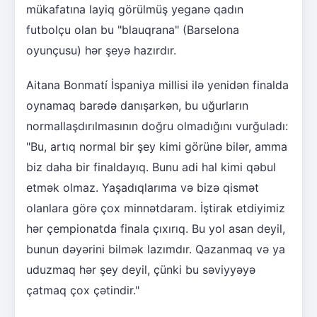
mükafatına layiq görülmüş yeganə qadın
futbolçu olan bu "blauqrana" (Barselona
oyunçusu) hər şeyə hazırdır.
Aitana Bonmatí İspaniya millisi ilə yenidən finalda
oynamaq barədə danışarkən, bu uğurların
normallaşdırılmasının doğru olmadığını vurğuladı:
"Bu, artıq normal bir şey kimi görünə bilər, amma
biz daha bir finaldayıq. Bunu adi hal kimi qəbul
etmək olmaz. Yaşadıqlarıma və bizə qismət
olanlara görə çox minnətdaram. İştirak etdiyimiz
hər çempionatda finala çıxırıq. Bu yol asan deyil,
bunun dəyərini bilmək lazımdır. Qazanmaq və ya
uduzmaq hər şey deyil, çünki bu səviyyəyə
çatmaq çox çətindir."