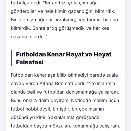
futbolçu dedi: "Bir an bizi çölə çıxmağa
göndərdilər və hələ kimin qazandığını bilmirdik.
Bir-birimizə uğurlar arzuladıq, heç birimiz heç nə
bilmirdik. Sonra artıq görüşmədik və hər kəs
qazana bilərdi..."
Futboldan Kənar Həyat və Həyat
Fəlsəfəsi
Futboldan kənarlaşa bilib-bilmədiyi barədə suala
cavab verən Aitana Bonmatí dedi: "Yaxınlarımla
olanda bəli və futboldan danışmamağa çalışıram.
Bunu onlara daim deyirəm. Nəticədə mənim üçün
futbol hobbi deyil, bir işdir, bir çox insanın
düşündüyü kimi. Yaxınlarımla görüşəndə
futboldan başqa mövzulara toxunmağa çalışıram.