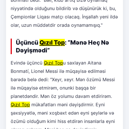
Bonmatí dedi: "Bəli, klub artıq bizə oynamaq
niyyətində olduğunu bildirib və düşünürük ki, bu,
Çempionlar Liqası matçı olacaq. İnşallah yeni ildə
olar, uzun müddətdir orada oynamamışıq."
Üçüncü
Qızıl Top
: “Mənə Heç Nə
Dəyişmədi”
Evində üçüncü
Qızıl Top
u saxlayan Aitana
Bonmatí, Lionel Messi ilə müqayisə edilməsi
barədə belə dedi: "Xeyr, xeyr. Mən özümü Messi
ilə müqayisə etmirəm, onunki başqa bir
planetdəndir. Mən öz yolumu davam etdirirəm.
Qızıl Top
mükafatları məni dəyişdirmir. Eyni
şəxsiyyətlə, məni xoşbəxt edən eyni şeylərlə və
özümü olduğum kimi hiss etdirən insanlarla eyni