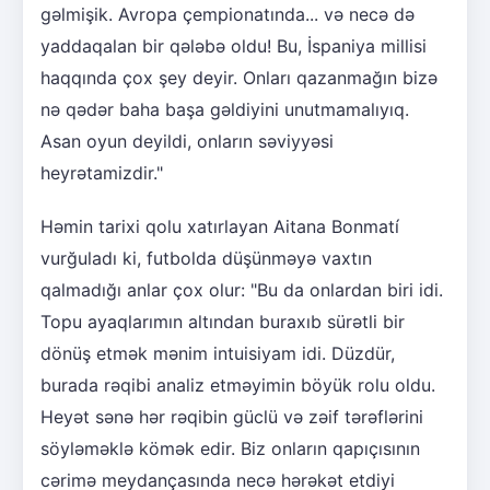
gəlmişik. Avropa çempionatında... və necə də
yaddaqalan bir qələbə oldu! Bu, İspaniya millisi
haqqında çox şey deyir. Onları qazanmağın bizə
nə qədər baha başa gəldiyini unutmamalıyıq.
Asan oyun deyildi, onların səviyyəsi
heyrətamizdir."
Həmin tarixi qolu xatırlayan Aitana Bonmatí
vurğuladı ki, futbolda düşünməyə vaxtın
qalmadığı anlar çox olur: "Bu da onlardan biri idi.
Topu ayaqlarımın altından buraxıb sürətli bir
dönüş etmək mənim intuisiyam idi. Düzdür,
burada rəqibi analiz etməyimin böyük rolu oldu.
Heyət sənə hər rəqibin güclü və zəif tərəflərini
söyləməklə kömək edir. Biz onların qapıçısının
cərimə meydançasında necə hərəkət etdiyi