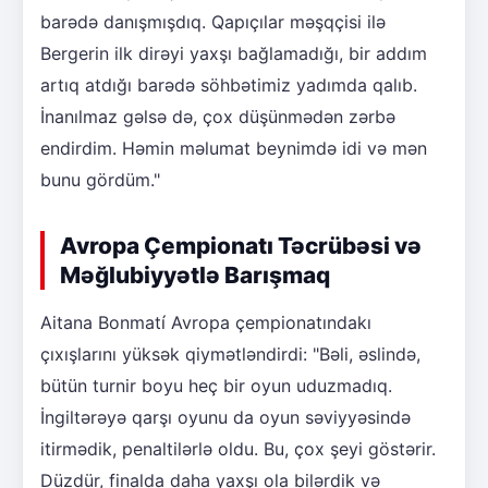
barədə danışmışdıq. Qapıçılar məşqçisi ilə
Bergerin ilk dirəyi yaxşı bağlamadığı, bir addım
artıq atdığı barədə söhbətimiz yadımda qalıb.
İnanılmaz gəlsə də, çox düşünmədən zərbə
endirdim. Həmin məlumat beynimdə idi və mən
bunu gördüm."
Avropa Çempionatı Təcrübəsi və
Məğlubiyyətlə Barışmaq
Aitana Bonmatí Avropa çempionatındakı
çıxışlarını yüksək qiymətləndirdi: "Bəli, əslində,
bütün turnir boyu heç bir oyun uduzmadıq.
İngiltərəyə qarşı oyunu da oyun səviyyəsində
itirmədik, penaltilərlə oldu. Bu, çox şeyi göstərir.
Düzdür, finalda daha yaxşı ola bilərdik və