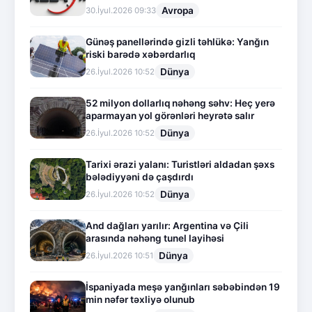
Avropa
30.İyul.2026 09:33
Günəş panellərində gizli təhlükə: Yanğın
riski barədə xəbərdarlıq
Dünya
26.İyul.2026 10:52
52 milyon dollarlıq nəhəng səhv: Heç yerə
aparmayan yol görənləri heyrətə salır
Dünya
26.İyul.2026 10:52
Tarixi ərazi yalanı: Turistləri aldadan şəxs
bələdiyyəni də çaşdırdı
Dünya
26.İyul.2026 10:52
And dağları yarılır: Argentina və Çili
arasında nəhəng tunel layihəsi
Dünya
26.İyul.2026 10:51
İspaniyada meşə yanğınları səbəbindən 19
min nəfər təxliyə olunub