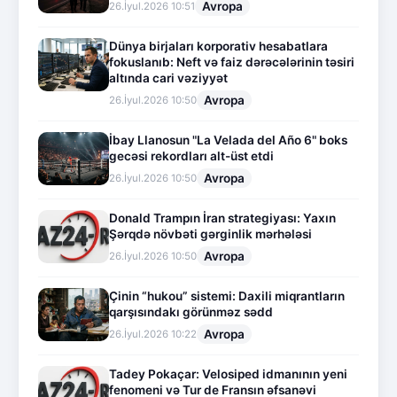
Avropa
26.İyul.2026 10:51
Dünya birjaları korporativ hesabatlara
fokuslanıb: Neft və faiz dərəcələrinin təsiri
altında cari vəziyyət
Avropa
26.İyul.2026 10:50
İbay Llanosun "La Velada del Año 6" boks
gecəsi rekordları alt-üst etdi
Avropa
26.İyul.2026 10:50
Donald Trampın İran strategiyası: Yaxın
Şərqdə növbəti gərginlik mərhələsi
Avropa
26.İyul.2026 10:50
Çinin “hukou” sistemi: Daxili miqrantların
qarşısındakı görünməz sədd
Avropa
26.İyul.2026 10:22
Tadey Pokaçar: Velosiped idmanının yeni
fenomeni və Tur de Fransın əfsanəvi