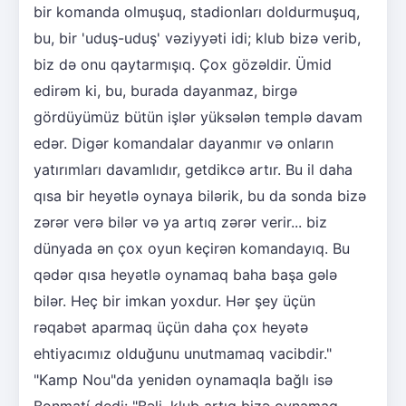
bir komanda olmuşuq, stadionları doldurmuşuq,
bu, bir 'uduş-uduş' vəziyyəti idi; klub bizə verib,
biz də onu qaytarmışıq. Çox gözəldir. Ümid
edirəm ki, bu, burada dayanmaz, birgə
gördüyümüz bütün işlər yüksələn templə davam
edər. Digər komandalar dayanmır və onların
yatırımları davamlıdır, getdikcə artır. Bu il daha
qısa bir heyətlə oynaya bilərik, bu da sonda bizə
zərər verə bilər və ya artıq zərər verir... biz
dünyada ən çox oyun keçirən komandayıq. Bu
qədər qısa heyətlə oynamaq baha başa gələ
bilər. Heç bir imkan yoxdur. Hər şey üçün
rəqabət aparmaq üçün daha çox heyətə
ehtiyacımız olduğunu unutmamaq vacibdir."
"Kamp Nou"da yenidən oynamaqla bağlı isə