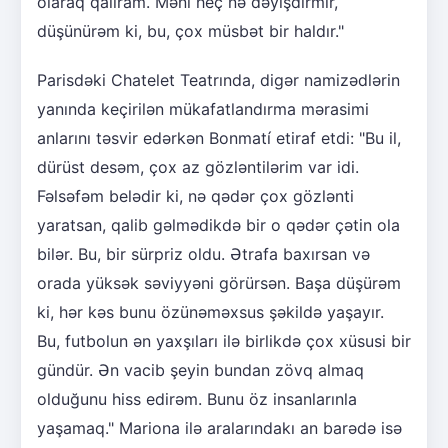
olaraq qalıram. Məni heç nə dəyişdirmir,
düşünürəm ki, bu, çox müsbət bir haldır."
Parisdəki Chatelet Teatrında, digər namizədlərin
yanında keçirilən mükafatlandırma mərasimi
anlarını təsvir edərkən Bonmatí etiraf etdi: "Bu il,
dürüst desəm, çox az gözləntilərim var idi.
Fəlsəfəm belədir ki, nə qədər çox gözlənti
yaratsan, qalib gəlmədikdə bir o qədər çətin ola
bilər. Bu, bir sürpriz oldu. Ətrafa baxırsan və
orada yüksək səviyyəni görürsən. Başa düşürəm
ki, hər kəs bunu özünəməxsus şəkildə yaşayır.
Bu, futbolun ən yaxşıları ilə birlikdə çox xüsusi bir
gündür. Ən vacib şeyin bundan zövq almaq
olduğunu hiss edirəm. Bunu öz insanlarınla
yaşamaq." Mariona ilə aralarındakı an barədə isə