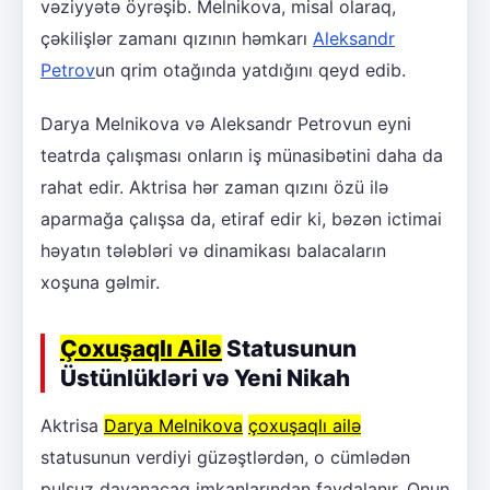
vəziyyətə öyrəşib. Melnikova, misal olaraq,
çəkilişlər zamanı qızının həmkarı
Aleksandr
Petrov
un qrim otağında yatdığını qeyd edib.
Darya Melnikova və Aleksandr Petrovun eyni
teatrda çalışması onların iş münasibətini daha da
rahat edir. Aktrisa hər zaman qızını özü ilə
aparmağa çalışsa da, etiraf edir ki, bəzən ictimai
həyatın tələbləri və dinamikası balacaların
xoşuna gəlmir.
Çoxuşaqlı Ailə
Statusunun
Üstünlükləri və Yeni Nikah
Aktrisa
Darya Melnikova
çoxuşaqlı ailə
statusunun verdiyi güzəştlərdən, o cümlədən
pulsuz dayanacaq imkanlarından faydalanır. Onun