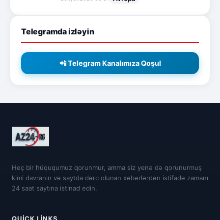
Telegramda izləyin
📲 Telegram Kanalımıza Qoşul
Heç bir hüququmuz qorunmur, amma siz yenə də qorunurmuş
kimi davranın və saytda dərc olunan xəbərlərdən istifadə zamanı
24 saat saytına istinad edin.
QUICK LINKS