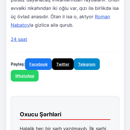
əvvəlki nikahından iki oğlu var, qızı ilə birlikdə isə
üç övlad anasıdır. Ötən il isə o, aktyor
Roman
Nabatov
la gizlicə ailə qurub.
24 saat
Paylaş:
Facebook
Twitter
Telegram
WhatsApp
Oxucu Şərhləri
Hələlik heç bir şərh yazılmayıb. İlk şərhi