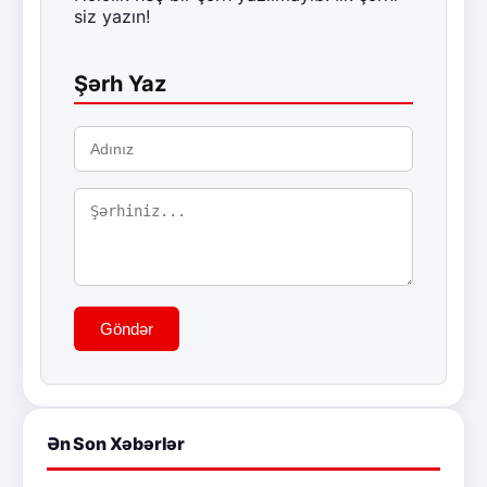
siz yazın!
Şərh Yaz
Göndər
Ən Son Xəbərlər