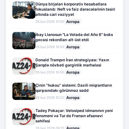
Dünya birjaları korporativ hesabatlara
fokuslanıb: Neft və faiz dərəcələrinin təsiri
altında cari vəziyyət
Avropa
26.İyul.2026 10:50
İbay Llanosun "La Velada del Año 6" boks
gecəsi rekordları alt-üst etdi
Avropa
26.İyul.2026 10:50
Donald Trampın İran strategiyası: Yaxın
Şərqdə növbəti gərginlik mərhələsi
Avropa
26.İyul.2026 10:50
Çinin “hukou” sistemi: Daxili miqrantların
qarşısındakı görünməz sədd
Avropa
26.İyul.2026 10:22
Tadey Pokaçar: Velosiped idmanının yeni
fenomeni və Tur de Fransın əfsanəvi
səhifəsi
Avropa
26.İyul.2026 09:31