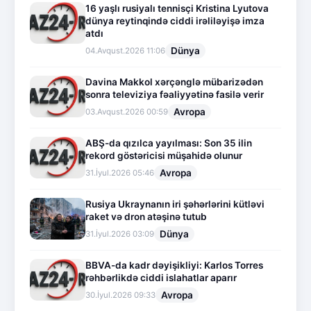
16 yaşlı rusiyalı tennisçi Kristina Lyutova
dünya reytinqində ciddi irəliləyişə imza
atdı
Dünya
04.Avqust.2026 11:06
Davina Makkol xərçənglə mübarizədən
sonra televiziya fəaliyyətinə fasilə verir
Avropa
03.Avqust.2026 00:59
ABŞ-da qızılca yayılması: Son 35 ilin
rekord göstəricisi müşahidə olunur
Avropa
31.İyul.2026 05:46
Rusiya Ukraynanın iri şəhərlərini kütləvi
raket və dron atəşinə tutub
Dünya
31.İyul.2026 03:09
BBVA-da kadr dəyişikliyi: Karlos Torres
rəhbərlikdə ciddi islahatlar aparır
Avropa
30.İyul.2026 09:33