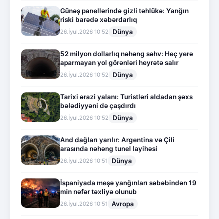
Günəş panellərində gizli təhlükə: Yanğın
riski barədə xəbərdarlıq
Dünya
26.İyul.2026 10:52
52 milyon dollarlıq nəhəng səhv: Heç yerə
aparmayan yol görənləri heyrətə salır
Dünya
26.İyul.2026 10:52
Tarixi ərazi yalanı: Turistləri aldadan şəxs
bələdiyyəni də çaşdırdı
Dünya
26.İyul.2026 10:52
And dağları yarılır: Argentina və Çili
arasında nəhəng tunel layihəsi
Dünya
26.İyul.2026 10:51
İspaniyada meşə yanğınları səbəbindən 19
min nəfər təxliyə olunub
Avropa
26.İyul.2026 10:51