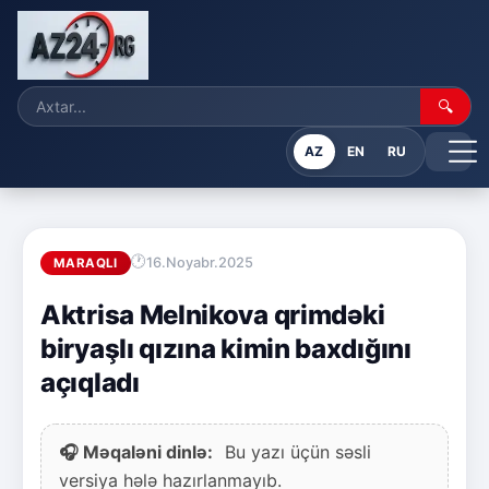
🔍
AZ
EN
RU
16.Noyabr.2025
MARAQLI
Aktrisa Melnikova qrimdəki
biryaşlı qızına kimin baxdığını
açıqladı
🎧 Məqaləni dinlə:
Bu yazı üçün səsli
versiya hələ hazırlanmayıb.