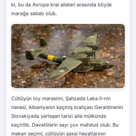
ki, bu da Avropa kral ailələri arasında böyük
marağa səbəb olub.
Cütlüyün toy mərasimi, Şahzadə Leka II-nin
nənəsi, Albaniyanın keçmiş kraliçası Geraldinenin
Slovakiyada yerləşən tarixi ailə mülkündə
keçirilib. Dəvətlilərin sayı çox məhdud olub. Bu
məkan seçimi, cütlüyün şəxsi həyatlarının