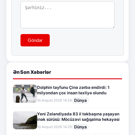
Göndər
Ən Son Xəbərlər
Dolphin tayfunu Çinə zərbə endirdi: 1
milyondan çox insan təxliyə olundu
Dünya
10.Avqust.2026 14:29
Yeni Zelandiyada 83 il təkbaşına yaşayan
inək sürüsü: Möcüzəvi sağqalma hekayəsi
Dünya
10.Avqust.2026 14:29