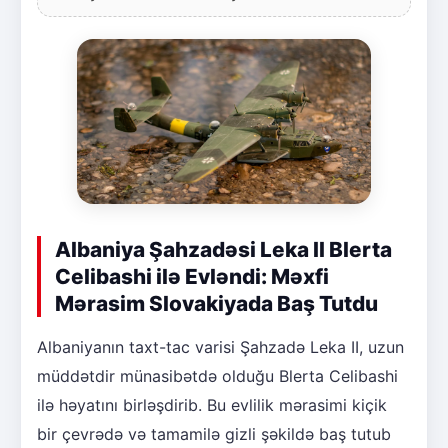
Albaniya Şahzadəsi Leka II Blerta
Celibashi ilə Evləndi: Məxfi
Mərasim Slovakiyada Baş Tutdu
Albaniyanın taxt-tac varisi Şahzadə Leka II, uzun
müddətdir münasibətdə olduğu Blerta Celibashi
ilə həyatını birləşdirib. Bu evlilik mərasimi kiçik
bir çevrədə və tamamilə gizli şəkildə baş tutub