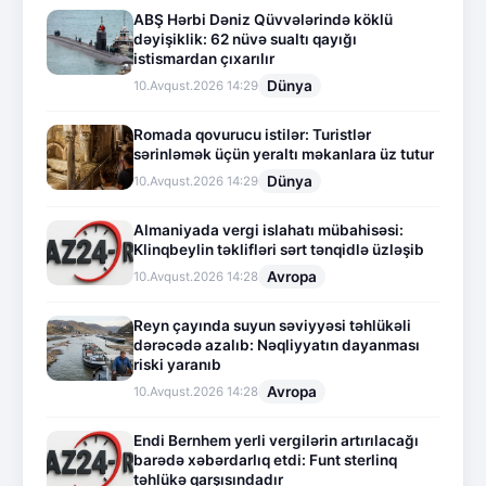
ABŞ Hərbi Dəniz Qüvvələrində köklü
dəyişiklik: 62 nüvə sualtı qayığı
istismardan çıxarılır
Dünya
10.Avqust.2026 14:29
Romada qovurucu istilər: Turistlər
sərinləmək üçün yeraltı məkanlara üz tutur
Dünya
10.Avqust.2026 14:29
Almaniyada vergi islahatı mübahisəsi:
Klinqbeylin təklifləri sərt tənqidlə üzləşib
Avropa
10.Avqust.2026 14:28
Reyn çayında suyun səviyyəsi təhlükəli
dərəcədə azalıb: Nəqliyyatın dayanması
riski yaranıb
Avropa
10.Avqust.2026 14:28
Endi Bernhem yerli vergilərin artırılacağı
barədə xəbərdarlıq etdi: Funt sterlinq
təhlükə qarşısındadır