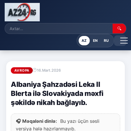
🔍
AZ
EN
RU
16.Mart.2026
AVROPA
Albaniya Şahzadəsi Leka II
Blerta ilə Slovakiyada məxfi
şəkildə nikah bağlayıb.
🎧 Məqaləni dinlə:
Bu yazı üçün səsli
versiya hələ hazırlanmayıb.