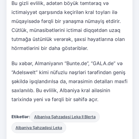
Bu gizli evlilik, adətən böyük təmtəraq və
ictimaiyyət qarşısında keçirilən kral toyları ilə
müqayisədə fərqli bir yanaşma nümayiş etdirir.
Cütlük, münasibətlərini ictimai diqqətdən uzaq
tutmağa üstünlük verərək, şəxsi həyatlarına olan
hörmətlərini bir daha göstəriblər.
Bu xəbər, Almaniyanın “Bunte.de”, “GALA.de” və
“Adelswelt” kimi nüfuzlu nəşrləri tərəfindən geniş
şəkildə işıqlandırılsa da, mərasimin detalları məxfi
saxlanılıb. Bu evlilik, Albaniya kral ailəsinin
tarixində yeni və fərqli bir səhifə açır.
Etiketlər:
Albaniya Şahzadəsi Leka II Blerta
Albaniya Şahzadəsi Leka