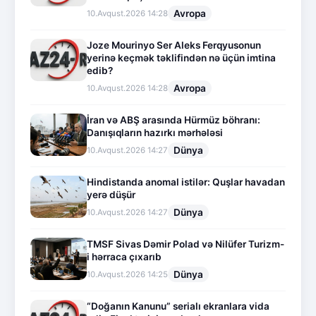
Avropa
10.Avqust.2026 14:28
Joze Mourinyo Ser Aleks Ferqyusonun
yerinə keçmək təklifindən nə üçün imtina
edib?
Avropa
10.Avqust.2026 14:28
İran və ABŞ arasında Hürmüz böhranı:
Danışıqların hazırkı mərhələsi
Dünya
10.Avqust.2026 14:27
Hindistanda anomal istilər: Quşlar havadan
yerə düşür
Dünya
10.Avqust.2026 14:27
TMSF Sivas Dəmir Polad və Nilüfer Turizm-
i hərraca çıxarıb
Dünya
10.Avqust.2026 14:25
“Doğanın Kanunu” serialı ekranlara vida