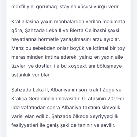
məxfiliyini qorumaq istəyinə xüsusi vurğu verir.
Kral ailəsinə yaxın mənbələrdən verilən məlumata
görə, Şahzadə Leka II və Blerta Celibashi şəxsi
həyatlarına hörmətlə yanaşılmasını arzulayıblar.
Məhz bu səbəbdən onlar böyük və ictimai bir toy
mərasimindən imtina edərək, yalnız ən yaxın ailə
üzvləri və dostları ilə bu xoşbəxt anı bölüşməyə
üstünlük veriblər.
Şahzadə Leka II, Albaniyanın son kralı I Zogu və
Kraliça Geraldinenin nəvəsidir. O, atasının 2011-ci
ildə vəfatından sonra Albaniya taxtının simvolik
varisi elan edilib. Şahzadə ölkədə xeyriyyəçilik
fəaliyyətləri ilə geniş şəkildə tanınır və sevilir.