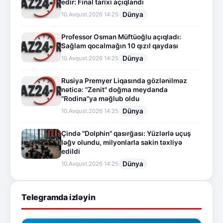
edir: Final tarixi açıqlandı
Dünya
10.Avqust.2026 14:25
Professor Osman Müftüoğlu açıqladı:
Sağlam qocalmağın 10 qızıl qaydası
Dünya
10.Avqust.2026 14:25
Rusiya Premyer Liqasında gözlənilməz
nəticə: "Zenit" doğma meydanda
"Rodina"ya məğlub oldu
Dünya
10.Avqust.2026 14:25
Çində "Dolphin" qasırğası: Yüzlərlə uçuş
ləğv olundu, milyonlarla sakin təxliyə
edildi
Dünya
10.Avqust.2026 14:25
Telegramda izləyin