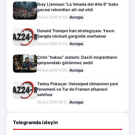
İbay Llanosun "La Velada del Año 6" boks
gecəsi rekordları alt-üst etdi
Avropa
26.İyul.2026 10:50
Donald Trampın İran strategiyası: Yaxın
Şərqdə növbəti gərginlik mərhələsi
Avropa
26.İyul.2026 10:50
Çinin “hukou” sistemi: Daxili miqrantların
qarşısındakı görünməz sədd
Avropa
26.İyul.2026 10:22
Tadey Pokaçar: Velosiped idmanının yeni
fenomeni və Tur de Fransın əfsanəvi
səhifəsi
Avropa
26.İyul.2026 09:31
Telegramda izləyin