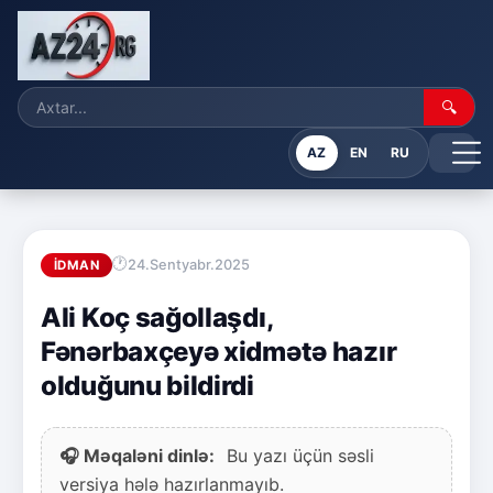
🔍
AZ
EN
RU
24.Sentyabr.2025
İDMAN
Ali Koç sağollaşdı,
Fənərbaxçeyə xidmətə hazır
olduğunu bildirdi
🎧 Məqaləni dinlə:
Bu yazı üçün səsli
versiya hələ hazırlanmayıb.