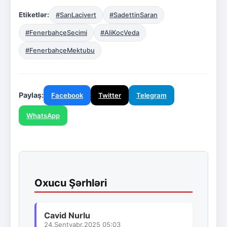
Etiketlər:
#SarıLacivert
#SadettinSaran
#FenerbahçeSeçimi
#AliKoçVeda
#FenerbahçeMektubu
Paylaş:
Facebook
Twitter
Telegram
WhatsApp
Oxucu Şərhləri
Cavid Nurlu
24.Sentyabr.2025 05:03