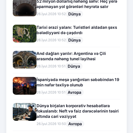
52 milyon dollarlıq nəhəng səhv: Heç yerə
aparmayan yol görənləri heyrətə salır
Dünya
26.İyul.2026 10:52
Tarixi ərazi yalanı: Turistləri aldadan şəxs
bələdiyyəni də çaşdırdı
Dünya
26.İyul.2026 10:52
And dağları yarılır: Argentina və Çili
arasında nəhəng tunel layihəsi
Dünya
26.İyul.2026 10:51
İspaniyada meşə yanğınları səbəbindən 19
min nəfər təxliyə olunub
Avropa
26.İyul.2026 10:51
Dünya birjaları korporativ hesabatlara
fokuslanıb: Neft və faiz dərəcələrinin təsiri
altında cari vəziyyət
Avropa
26.İyul.2026 10:50