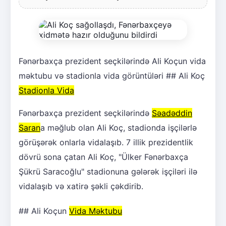
Fənərbaxça prezident seçkilərində Ali Koçun vida
məktubu və stadionla vida görüntüləri ## Ali Koç
Stadionla Vida
Fənərbaxça prezident seçkilərində
Səadəddin
Saran
a məğlub olan Ali Koç, stadionda işçilərlə
görüşərək onlarla vidalaşıb. 7 illik prezidentlik
dövrü sona çatan Ali Koç, "Ülker Fənərbaxça
Şükrü Saracoğlu" stadionuna gələrək işçiləri ilə
vidalaşıb və xatirə şəkli çəkdirib.
## Ali Koçun
Vida Məktubu