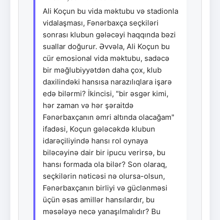
Ali Koçun bu vida məktubu və stadionla
vidalaşması, Fənərbaxça seçkiləri
sonrası klubun gələcəyi haqqında bəzi
suallar doğurur. Əvvəla, Ali Koçun bu
cür emosional vida məktubu, sadəcə
bir məğlubiyyətdən daha çox, klub
daxilindəki hansısa narazılıqlara işarə
edə bilərmi? İkincisi, "bir əsgər kimi,
hər zaman və hər şəraitdə
Fənərbaxçanın əmri altında olacağam"
ifadəsi, Koçun gələcəkdə klubun
idarəçiliyində hansı rol oynaya
biləcəyinə dair bir ipucu verirsə, bu
hansı formada ola bilər? Son olaraq,
seçkilərin nəticəsi nə olursa-olsun,
Fənərbaxçanın birliyi və güclənməsi
üçün əsas amillər hansılardır, bu
məsələyə necə yanaşılmalıdır? Bu