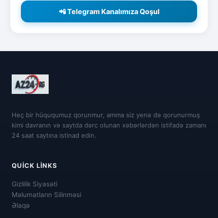
📲 Telegram Kanalımıza Qoşul
Heç bir hüququmuz qorunmur, amma siz yenə də qorunurmuş
kimi davranın və saytda dərc olunan xəbərlərdən istifadə zamanı
24 saat saytına istinad edin.
QUICK LINKS
Gizlilik Siyasəti
Məlumatların Silinməsi
Əlaqə