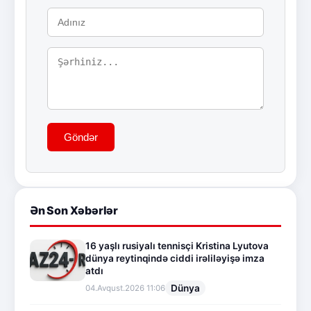
Göndər
Ən Son Xəbərlər
16 yaşlı rusiyalı tennisçi Kristina Lyutova
dünya reytinqində ciddi irəliləyişə imza
atdı
Dünya
04.Avqust.2026 11:06