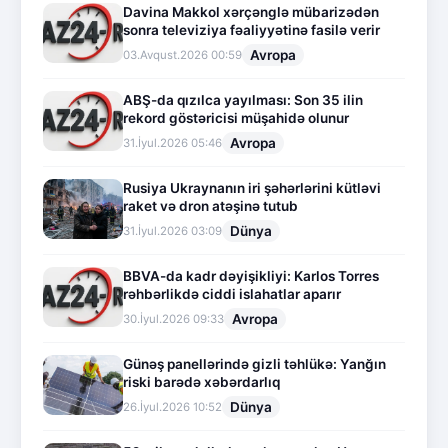
Davina Makkol xərçənglə mübarizədən
sonra televiziya fəaliyyətinə fasilə verir
Avropa
03.Avqust.2026 00:59
ABŞ-da qızılca yayılması: Son 35 ilin
rekord göstəricisi müşahidə olunur
Avropa
31.İyul.2026 05:46
Rusiya Ukraynanın iri şəhərlərini kütləvi
raket və dron atəşinə tutub
Dünya
31.İyul.2026 03:09
BBVA-da kadr dəyişikliyi: Karlos Torres
rəhbərlikdə ciddi islahatlar aparır
Avropa
30.İyul.2026 09:33
Günəş panellərində gizli təhlükə: Yanğın
riski barədə xəbərdarlıq
Dünya
26.İyul.2026 10:52