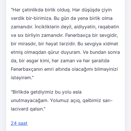
"Hər çətinlikdə birlik olduq. Hər düşüşdə çiyin
verdik bir-birimizə. Bu gün də yenə birlik olma
zamanıdır. İncikliklərin deyil, aidiyyətin, rəqabətin
və sıx birliyin zamanıdır. Fənərbaxça bir sevgidir,
bir mirasdır, bir həyat tərzidir. Bu sevgiyə xidmət
etmiş olmaqdan qürur duyuram. Və bundan sonra
da, bir əsgər kimi, hər zaman və hər şəraitdə
Fənərbaxçanın əmri altında olacağımı bilməyinizi
istəyirəm."
"Birlikdə getdiyimiz bu yolu əsla
unutmayacağam. Yolumuz açıq, qəlbimiz sarı-
lacivərd qalsın."
24 saat