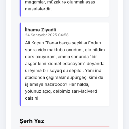
məqamlar, müzakirə olunmalı əsas
məsələlərdir.
İlhamə Ziyadli
24.Sentyabr.2025 04:58
Ali Koçun "Fənərbaxça seçkiləri"ndən
sonra vida məktubu oxudum, elə bildim
dərs oxuyuram, amma sonunda "bir
əsgər kimi xidmət edəcəyəm" deyəndə
ürəyimə bir soyuq su səpildi. Yəni indi
stadionda çağırsalar süpürgəçi kimi də
işləməyə hazıroooo? Hər halda,
yolunuz açıq, qəlbimiz sarı-lacivərd
qalsın!
Şərh Yaz