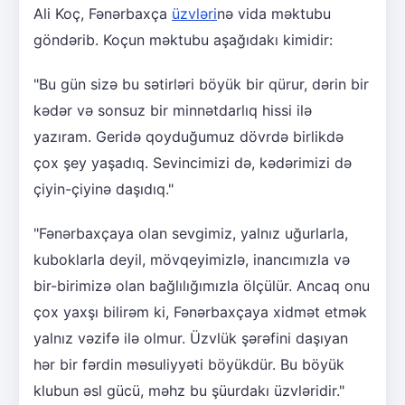
Ali Koç, Fənərbaxça
üzvləri
nə vida məktubu
göndərib. Koçun məktubu aşağıdakı kimidir:
"Bu gün sizə bu sətirləri böyük bir qürur, dərin bir
kədər və sonsuz bir minnətdarlıq hissi ilə
yazıram. Geridə qoyduğumuz dövrdə birlikdə
çox şey yaşadıq. Sevincimizi də, kədərimizi də
çiyin-çiyinə daşıdıq."
"Fənərbaxçaya olan sevgimiz, yalnız uğurlarla,
kuboklarla deyil, mövqeyimizlə, inancımızla və
bir-birimizə olan bağlılığımızla ölçülür. Ancaq onu
çox yaxşı bilirəm ki, Fənərbaxçaya xidmət etmək
yalnız vəzifə ilə olmur. Üzvlük şərəfini daşıyan
hər bir fərdin məsuliyyəti böyükdür. Bu böyük
klubun əsl gücü, məhz bu şüurdakı üzvləridir."