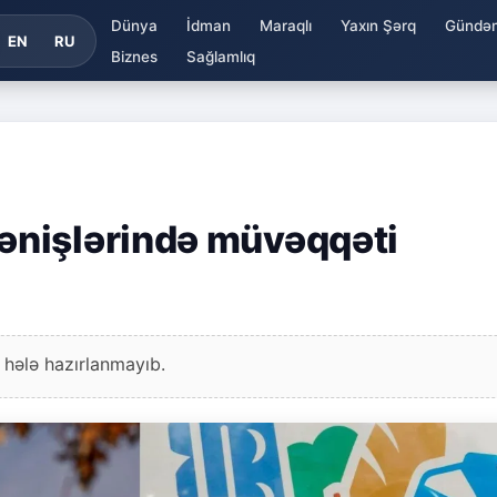
Dünya
İdman
Maraqlı
Yaxın Şərq
Gündə
EN
RU
Biznes
Sağlamlıq
nişlərində müvəqqəti
 hələ hazırlanmayıb.