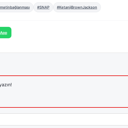
mətinbağlanması
#SNAP
#KetanjiBrownJackson
sApp
yazın!