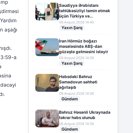
ramp
Səudiyyə Ərəbistanı
təhlükəsizliyi təmin etmək
şdirməsi
üçün Türkiyə və
 Yardım
Pakistanla hərbi
09.Avqust.2026 14:40
əməkdaşlığı genişləndirir
Yaxın Şərq
n aşağı
İran Hörmüz boğazı
məsələsində ABŞ-dan
ışdı.
güzəştə getməsini istəyir
23:59-a
09.Avqust.2026 14:39
Yaxın Şərq
ə
əsinə
Həbsdəki Bəhruz
Səmədovun səhhəti
edəcəyi
ağırlaşıb
dı.
09.Avqust.2026 14:39
Gündəm
Bəhruz Həsənli Ukraynada
təkrar həbs olunub
09.Avqust.2026 14:39
Gündəm