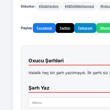
Etiketlər:
#QidaYardımı
#ABŞAliMəhkəməsi
#höku
Paylaş:
Facebook
Twitter
Telegram
What
Oxucu Şərhləri
Hələlik heç bir şərh yazılmayıb. İlk şərhi siz 
Şərh Yaz