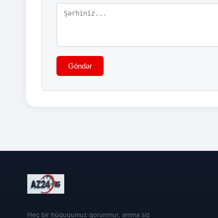
Göndər
Heç bir hüququmuz qorunmur, amma siz