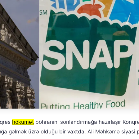
nqres
hökumət
böhranını sonlandırmağa hazırlaşır Konqr
ığa gəlmək üzrə olduğu bir vaxtda, Ali Məhkəmə siyasi 