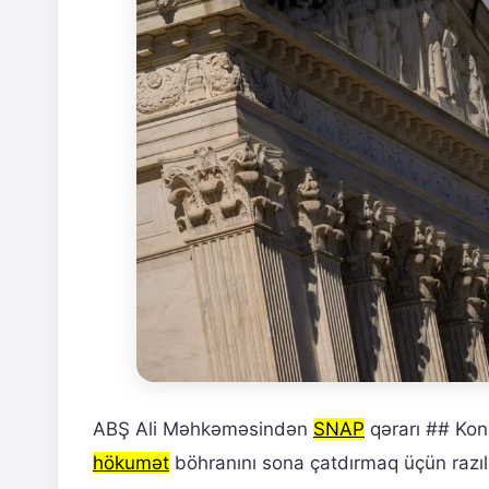
ABŞ Ali Məhkəməsindən
SNAP
qərarı ## Ko
hökumət
böhranını sona çatdırmaq üçün razıl