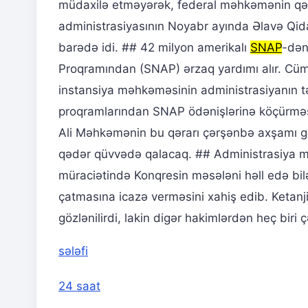
müdaxilə etməyərək, federal məhkəmənin qər
administrasiyasının Noyabr ayında Əlavə Qi
barədə idi. ## 42 milyon amerikalı
SNAP
-dən
Proqramından (SNAP) ərzaq yardımı alır. Cü
instansiya məhkəməsinin administrasiyanın təx
proqramlarından SNAP ödənişlərinə köçürməsi 
Ali Məhkəmənin bu qərarı çərşənbə axşamı gec
qədər qüvvədə qalacaq. ## Administrasiya 
müraciətində Konqresin məsələni həll edə bil
çatmasına icazə verməsini xahiş edib. Ketanj
gözlənilirdi, lakin digər hakimlərdən heç bi
sələfi
24 saat