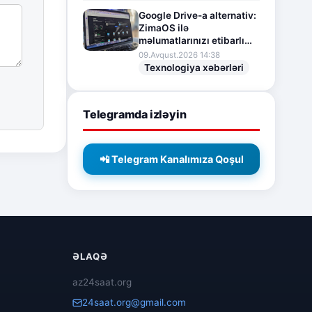
Google Drive-a alternativ:
ZimaOS ilə
məlumatlarınızı etibarlı
şəkildə qoruyun
09.Avqust.2026 14:38
Texnologiya xəbərləri
Telegramda izləyin
📲 Telegram Kanalımıza Qoşul
ƏLAQƏ
az24saat.org
24saat.org@gmail.com