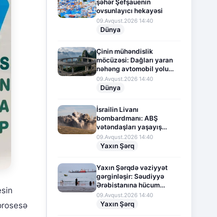
şəhər Şefşauenin
ovsunlayıcı hekayəsi
09.Avqust.2026 14:40
Dünya
Çinin mühəndislik
möcüzəsi: Dağları yaran
nəhəng avtomobil yolu
layihəsi
09.Avqust.2026 14:40
Dünya
İsrailin Livanı
bombardmanı: ABŞ
vətəndaşları yaşayış
yerlərini itirməkdən
09.Avqust.2026 14:40
narahatdır
Yaxın Şərq
Yaxın Şərqdə vəziyyət
gərginləşir: Səudiyyə
Ərəbistanına hücum
esin
təhdidi
09.Avqust.2026 14:40
Yaxın Şərq
prosesə