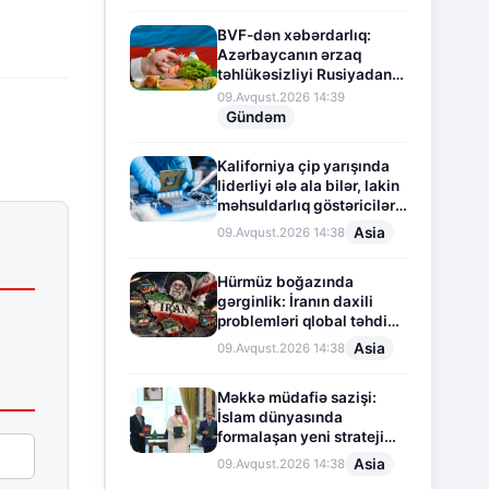
BVF-dən xəbərdarlıq:
Azərbaycanın ərzaq
təhlükəsizliyi Rusiyadan
asılı vəziyyətdədir
09.Avqust.2026 14:39
Gündəm
Kaliforniya çip yarışında
liderliyi ələ ala bilər, lakin
məhsuldarlıq göstəriciləri
aşağı düşür
Asia
09.Avqust.2026 14:38
Hürmüz boğazında
gərginlik: İranın daxili
problemləri qlobal təhdidə
çevrilir
Asia
09.Avqust.2026 14:38
Məkkə müdafiə sazişi:
İslam dünyasında
formalaşan yeni strateji
tarazlıq
Asia
09.Avqust.2026 14:38