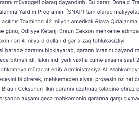
arını müvəqqəti olaraq dayandırıb. Bu qərar, Donald T
dalanma Yardım Proqramını (SNAP) tam olaraq maliyyələ
 asılıdır Təxminən 42 milyon amerikalı Əlavə Qidalanma
mə günü, Ədliyyə Ketanji Braun Cekson məhkəmə adında
minən 4 milyard dolları digər ərzaq təhlükəsizliyi
barədə qərarını bloklayaraq, qərarın icrasını dayandırm
ə bitməli idi, lakin indi yerli vaxtla cümə axşamı saat 
məhkəməyə müraciət edib Administrasiya Ali Məhkəməy
əcəyini bildirərək, məhkəmədən siyasi prosesin öz nətic
i Braun Ceksonun ilkin qərarını uzatmaq tələbinə etiraz 
ri çərşənbə axşamı gecə məhkəmənin qərarına qarşı çıxma