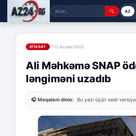
🔍
AZ
12.Noyabr.2025
SIYASƏT
Ali Məhkəmə SNAP ödə
ləngiməni uzadıb
🎧 Məqaləni dinlə:
Bu yazı üçün səsli versiya