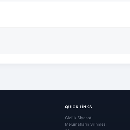
QUICK LINKS
Gizlilik Siyasəti
Məlumatların Silinməsi