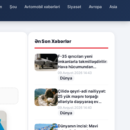
m
Şou
Avtomobil xəbərləri
Siyasət
Avropa
Asia
Ən Son Xəbərlər
F-35 qırıcıları yeni
imkanlarla təkmilləşdirilir:
Hava hücumundan
müdafiə sistemi
09.Avqust.2026 14:43
gücləndirilir
Dünya
Çilidə qeyri-adi nailiyyət:
25 yük maşını torpağı
əlləriylə daşıyaraq ev
tikdilər
09.Avqust.2026 14:40
Dünya
Dünyanın incisi: Mavi