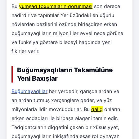
Bu
yumşaq toxumaların qorunması
son dərəcə
nadirdir və tapıntılar Yer üzündəki ən uğurlu
növlərdən bəzilərini özündə birləşdirən erkən
buğumayaqlıların milyon illər əvvəl necə görünə
və funksiya göstərə biləcəyi haqqında yeni
fikirlər verir.
Buğumayaqlıların Təkamülünə
Yeni Baxışlar
Buğumayaqlılar
hər yerdədir, qarışqalardan və
arılardan tutmuş xərçənglərə qədər, və yüz
milyonlarla ildir mövcuddurlar. Bu
qalıq
onların
erkən əcdadları ilə birbaşa əlaqəni təmin edir.
Tədqiqatçıların diqqətini çəkən bir xüsusiyyət,
buğumayaqlıların inkişafında əsas rol oynayan