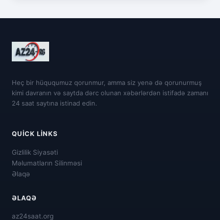
Heç bir hüququmuz qorunmur, amma siz yenə də qorunurmuş
kimi davranın və saytda dərc olunan xəbərlərdən istifadə zamanı
24 saat saytına istinad edin.
QUICK LINKS
Gizlilik Siyasəti
Məlumatların Silinməsi
Əlaqə
ƏLAQƏ
az24saat.org