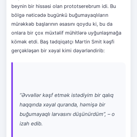
beynin bir hissəsi olan prototserebrum idi. Bu
bölgə nəticədə bugünkü buğumayaqlıların
mürəkkəb başlarının əsasını qoydu ki, bu da
onlara bir çox müxtəlif mühitlərə uyğunlaşmağa
kömək etdi. Baş tədqiqatçı Martin Smit kəşfi
gerçəkləşən bir xəyal kimi dəyərləndirib:
“Əvvəllər kəşf etmək istədiyim bir qalıq
haqqında xəyal quranda, həmişə bir
buğumayaqlı larvasını düşünürdüm”, – o
izah edib.