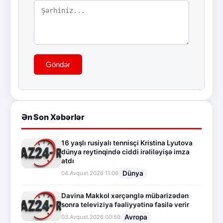
Göndər
Ən Son Xəbərlər
16 yaşlı rusiyalı tennisçi Kristina Lyutova
dünya reytinqində ciddi irəliləyişə imza
atdı
Dünya
04.Avqust.2026 11:06
Davina Makkol xərçənglə mübarizədən
sonra televiziya fəaliyyətinə fasilə verir
Avropa
03.Avqust.2026 00:59