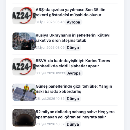
ABŞ-da qızılca yayılması: Son 35 ilin
rekord göstəricisi müşahidə olunur
Avropa
31.İyul.2026 05:46
Rusiya Ukraynanın iri şəhərlərini kütləvi
raket və dron atəşinə tutub
Dünya
31.İyul.2026 03:09
BBVA-da kadr dəyişikliyi: Karlos Torres
rəhbərlikdə ciddi islahatlar aparır
Avropa
30.İyul.2026 09:33
Günəş panellərində gizli təhlükə: Yanğın
riski barədə xəbərdarlıq
Dünya
26.İyul.2026 10:52
52 milyon dollarlıq nəhəng səhv: Heç yerə
aparmayan yol görənləri heyrətə salır
Dünya
26.İyul.2026 10:52