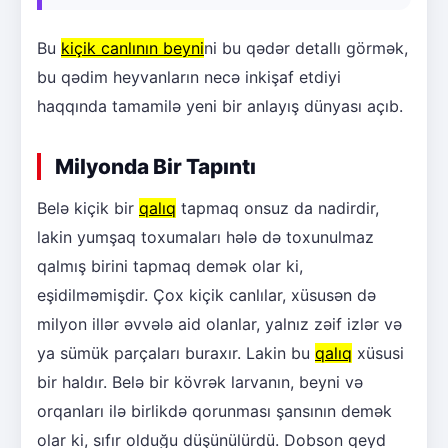
Bu
kiçik canlının beyni
ni bu qədər detallı görmək,
bu qədim heyvanların necə inkişaf etdiyi
haqqında tamamilə yeni bir anlayış dünyası açıb.
Milyonda Bir Tapıntı
Belə kiçik bir
qalıq
tapmaq onsuz da nadirdir,
lakin yumşaq toxumaları hələ də toxunulmaz
qalmış birini tapmaq demək olar ki,
eşidilməmişdir. Çox kiçik canlılar, xüsusən də
milyon illər əvvələ aid olanlar, yalnız zəif izlər və
ya sümük parçaları buraxır. Lakin bu
qalıq
xüsusi
bir haldır. Belə bir kövrək larvanın, beyni və
orqanları ilə birlikdə qorunması şansının demək
olar ki, sıfır olduğu düşünülürdü. Dobson qeyd