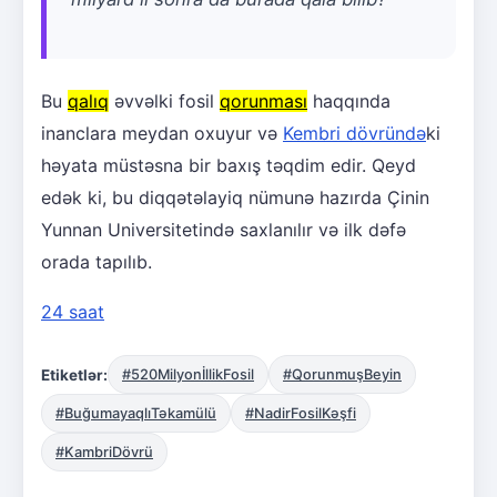
Bu
qalıq
əvvəlki fosil
qorunması
haqqında
inanclara meydan oxuyur və
Kembri dövründə
ki
həyata müstəsna bir baxış təqdim edir. Qeyd
edək ki, bu diqqətəlayiq nümunə hazırda Çinin
Yunnan Universitetində saxlanılır və ilk dəfə
orada tapılıb.
24 saat
Etiketlər:
#520MilyonİllikFosil
#QorunmuşBeyin
#BuğumayaqlıTəkamülü
#NadirFosilKəşfi
#KambriDövrü