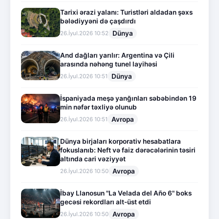
Tarixi ərazi yalanı: Turistləri aldadan şəxs
bələdiyyəni də çaşdırdı
Dünya
26.İyul.2026 10:52
And dağları yarılır: Argentina və Çili
arasında nəhəng tunel layihəsi
Dünya
26.İyul.2026 10:51
İspaniyada meşə yanğınları səbəbindən 19
min nəfər təxliyə olunub
Avropa
26.İyul.2026 10:51
Dünya birjaları korporativ hesabatlara
fokuslanıb: Neft və faiz dərəcələrinin təsiri
altında cari vəziyyət
Avropa
26.İyul.2026 10:50
İbay Llanosun "La Velada del Año 6" boks
gecəsi rekordları alt-üst etdi
Avropa
26.İyul.2026 10:50