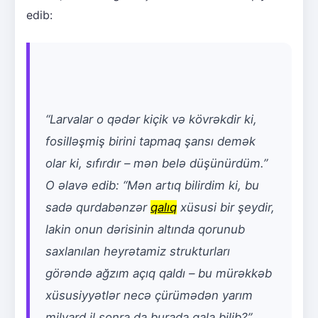
edib:
“Larvalar o qədər kiçik və kövrəkdir ki,
fosilləşmiş birini tapmaq şansı demək
olar ki, sıfırdır – mən belə düşünürdüm.”
O əlavə edib: “Mən artıq bilirdim ki, bu
sadə qurdabənzər
qalıq
xüsusi bir şeydir,
lakin onun dərisinin altında qorunub
saxlanılan heyrətamiz strukturları
görəndə ağzım açıq qaldı – bu mürəkkəb
xüsusiyyətlər necə çürümədən yarım
milyard il sonra da burada qala bilib?”