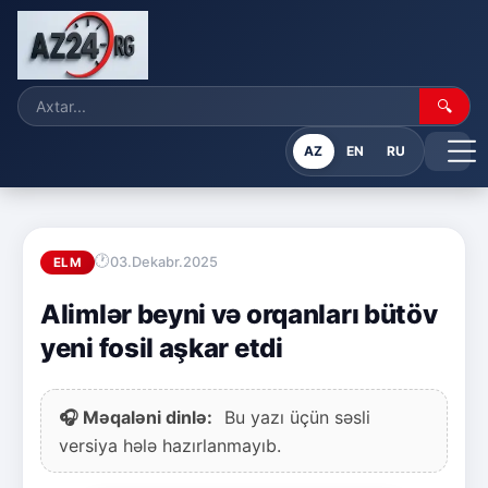
🔍
AZ
EN
RU
03.Dekabr.2025
ELM
Alimlər beyni və orqanları bütöv
yeni fosil aşkar etdi
🎧 Məqaləni dinlə:
Bu yazı üçün səsli
versiya hələ hazırlanmayıb.