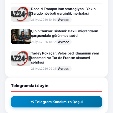
Donald Trampın İran strategiyası: Yaxın
Şərqdə növbəti gərginlik mərhələsi
Avropa
26.İyul.2026 10:50
Çinin “hukou” sistemi: Daxili miqrantların
qarşısındakı görünməz sədd
Avropa
26.İyul.2026 10:22
Tadey Pokaçar: Velosiped idmanının yeni
fenomeni və Tur de Fransın əfsanəvi
səhifəsi
Avropa
26.İyul.2026 09:31
Telegramda izləyin
📲 Telegram Kanalımıza Qoşul