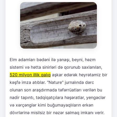
Elm adamları bədəni ilə yanaşı, beyni, həzm
sistemi və hətta sinirləri də qorunub saxlanılan,
520 milyon illik qalıq
aşkar edərək heyrətamiz bir
kəşfə imza atıblar. "Nature" jurnalında dərc
olunan son araşdırmada təfərrüatları verilən bu
nadir tapıntı, tədqiqatçılara həşəratlar, yengəclər
və xərçənglər kimi buğumayaqlıların erkən
dövrlərinə misilsiz bir nəzər salmaq imkanı verir.