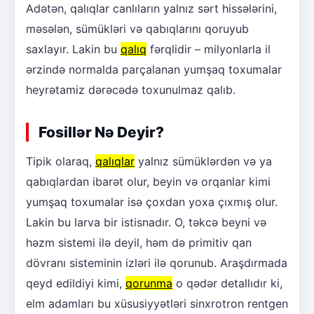
Adətən, qalıqlar canlıların yalnız sərt hissələrini,
məsələn, sümükləri və qabıqlarını qoruyub
saxlayır. Lakin bu
qalıq
fərqlidir – milyonlarla il
ərzində normalda parçalanan yumşaq toxumalar
heyrətamiz dərəcədə toxunulmaz qalıb.
Fosillər Nə Deyir?
Tipik olaraq,
qalıqlar
yalnız sümüklərdən və ya
qabıqlardan ibarət olur, beyin və orqanlar kimi
yumşaq toxumalar isə çoxdan yoxa çıxmış olur.
Lakin bu larva bir istisnadır. O, təkcə beyni və
həzm sistemi ilə deyil, həm də primitiv qan
dövranı sisteminin izləri ilə qorunub. Araşdırmada
qeyd edildiyi kimi,
qorunma
o qədər detallıdır ki,
elm adamları bu xüsusiyyətləri sinxrotron rentgen