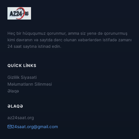
Heç bir hüququmuz qorunmur, amma siz yenə də qorunurmuş
kimi davranın və saytda dərc olunan xəbərlərdən istifadə zamanı
24 saat saytına istinad edin.
QUICK LINKS
Gizlilik Siyasəti
Məlumatların Silinməsi
Əlaqə
ƏLAQƏ
az24saat.org
24saat.org@gmail.com