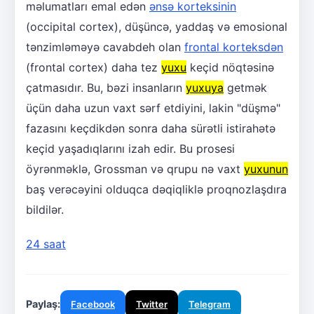
məlumatları emal edən
ənsə korteksinin
(occipital cortex), düşüncə, yaddaş və emosional
tənzimləməyə cavabdeh olan
frontal korteksdən
(frontal cortex) daha tez
yuxu
keçid nöqtəsinə
çatmasıdır. Bu, bəzi insanların
yuxuya
getmək
üçün daha uzun vaxt sərf etdiyini, lakin "düşmə"
fazasını keçdikdən sonra daha sürətli istirahətə
keçid yaşadıqlarını izah edir. Bu prosesi
öyrənməklə, Grossman və qrupu nə vaxt
yuxunun
baş verəcəyini olduqca dəqiqliklə proqnozlaşdıra
bildilər.
24 saat
Paylaş:
Facebook
Twitter
Telegram