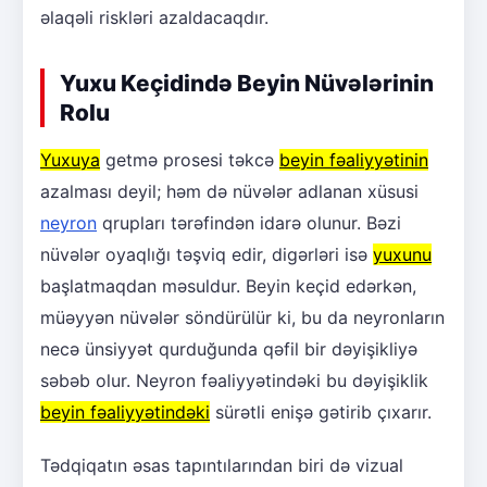
əlaqəli riskləri azaldacaqdır.
Yuxu Keçidində Beyin Nüvələrinin
Rolu
Yuxuya
getmə prosesi təkcə
beyin fəaliyyətinin
azalması deyil; həm də nüvələr adlanan xüsusi
neyron
qrupları tərəfindən idarə olunur. Bəzi
nüvələr oyaqlığı təşviq edir, digərləri isə
yuxunu
başlatmaqdan məsuldur. Beyin keçid edərkən,
müəyyən nüvələr söndürülür ki, bu da neyronların
necə ünsiyyət qurduğunda qəfil bir dəyişikliyə
səbəb olur. Neyron fəaliyyətindəki bu dəyişiklik
beyin fəaliyyətindəki
sürətli enişə gətirib çıxarır.
Tədqiqatın əsas tapıntılarından biri də vizual