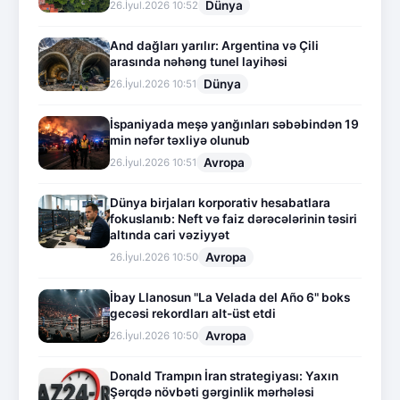
Dünya
26.İyul.2026 10:52
And dağları yarılır: Argentina və Çili
arasında nəhəng tunel layihəsi
Dünya
26.İyul.2026 10:51
İspaniyada meşə yanğınları səbəbindən 19
min nəfər təxliyə olunub
Avropa
26.İyul.2026 10:51
Dünya birjaları korporativ hesabatlara
fokuslanıb: Neft və faiz dərəcələrinin təsiri
altında cari vəziyyət
Avropa
26.İyul.2026 10:50
İbay Llanosun "La Velada del Año 6" boks
gecəsi rekordları alt-üst etdi
Avropa
26.İyul.2026 10:50
Donald Trampın İran strategiyası: Yaxın
Şərqdə növbəti gərginlik mərhələsi