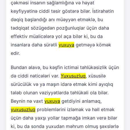
çəkməsi insanın sağlamlığına və həyat
keyfiyyətinə ciddi təsir göstərə bilər. İstirahətin
dəqiq başlandığı anı müəyyən etməklə, bu
tədqiqat sözügedən pozğunluqlar üçün daha
effektiv müalicələrə yol aça bilər ki, bu da
insanlara daha sürətli
yuxuya
getməyə kömək
edir.
Bundan əlavə, bu kəşfin ictimai təhlükəsizlik üçün
də ciddi nəticələri var.
Yuxusuzluq
, xüsusilə
sürücülük və ya maşın idarə etmək kimi ayıqlıq
tələb olunan vəziyyətlərdə təhlükəli ola bilər.
Beynin nə vaxt
yuxuya
getdiyini anlamaq,
yuxusuzluq
problemlərini izləmək və həll etmək
üçün daha yaxşı yollar tapmağa imkan verə bilər
ki, bu da sonda yuxudan məhrum olmuş şəxslərlə