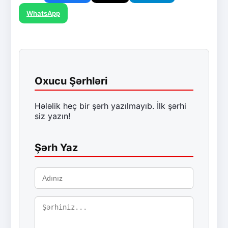
WhatsApp
Oxucu Şərhləri
Hələlik heç bir şərh yazılmayıb. İlk şərhi
siz yazın!
Şərh Yaz