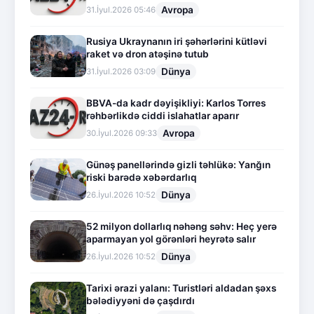
Avropa
31.İyul.2026 05:46
Rusiya Ukraynanın iri şəhərlərini kütləvi
raket və dron atəşinə tutub
Dünya
31.İyul.2026 03:09
BBVA-da kadr dəyişikliyi: Karlos Torres
rəhbərlikdə ciddi islahatlar aparır
Avropa
30.İyul.2026 09:33
Günəş panellərində gizli təhlükə: Yanğın
riski barədə xəbərdarlıq
Dünya
26.İyul.2026 10:52
52 milyon dollarlıq nəhəng səhv: Heç yerə
aparmayan yol görənləri heyrətə salır
Dünya
26.İyul.2026 10:52
Tarixi ərazi yalanı: Turistləri aldadan şəxs
bələdiyyəni də çaşdırdı