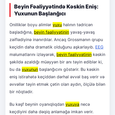
Beyin Fəaliyyətində Kəskin Eniş:
Yuxunun Başlanğıcı
Onilliklər boyu alimlər
yuxu
halının tədricən
başladığına,
beyin fəaliyyətinin
yavaş-yavaş
zəiflədiyinə inanırdılar. Ancaq Grossmanın qrupu
keçidin daha dramatik olduğunu aşkarlayıb.
EEG
məlumatlarını izləyərək,
beyin fəaliyyətinin
kəskin
şəkildə azaldığı müəyyən bir anı təyin ediblər ki,
bu da
yuxunun
başlanğıcını göstərir. Bu kəskin
eniş istirahətə keçiddən dərhal əvvəl baş verir və
əvvəllər təyin etmək çətin olan aydın, ölçülə bilən
bir nöqtədir.
Bu kəşf beynin oyanıqlıqdan
yuxuya
necə
keçdiyini daha dəqiq anlamağa imkan verir.