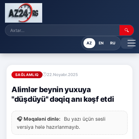
🔍
AZ
EN
RU
22.Noyabr.2025
SAĞLAMLIQ
Alimlər beynin yuxuya
"düşdüyü" dəqiq anı kəşf etdi
🎧 Məqaləni dinlə:
Bu yazı üçün səsli
versiya hələ hazırlanmayıb.