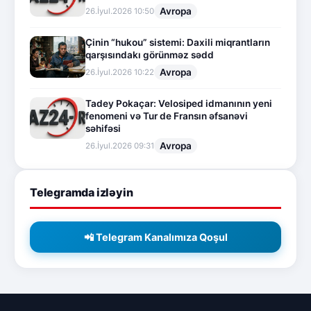
Avropa
26.İyul.2026 10:50
Çinin “hukou” sistemi: Daxili miqrantların
qarşısındakı görünməz sədd
Avropa
26.İyul.2026 10:22
Tadey Pokaçar: Velosiped idmanının yeni
fenomeni və Tur de Fransın əfsanəvi
səhifəsi
Avropa
26.İyul.2026 09:31
Telegramda izləyin
📲 Telegram Kanalımıza Qoşul