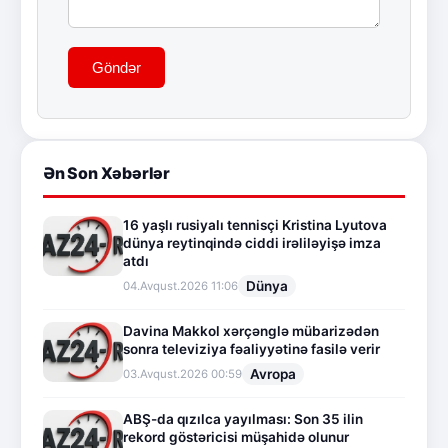
Göndər
Ən Son Xəbərlər
16 yaşlı rusiyalı tennisçi Kristina Lyutova
dünya reytinqində ciddi irəliləyişə imza
atdı
Dünya
04.Avqust.2026 11:06
Davina Makkol xərçənglə mübarizədən
sonra televiziya fəaliyyətinə fasilə verir
Avropa
03.Avqust.2026 00:59
ABŞ-da qızılca yayılması: Son 35 ilin
rekord göstəricisi müşahidə olunur