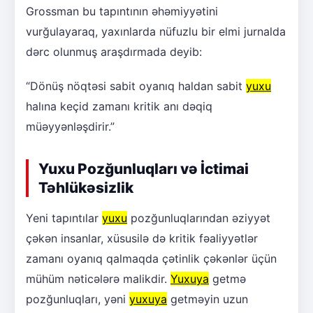
Grossman bu tapıntının əhəmiyyətini
vurğulayaraq, yaxınlarda nüfuzlu bir elmi jurnalda
dərc olunmuş araşdırmada deyib:
“Dönüş nöqtəsi sabit oyanıq haldan sabit
yuxu
halına keçid zamanı kritik anı dəqiq
müəyyənləşdirir.”
Yuxu Pozğunluqları və İctimai
Təhlükəsizlik
Yeni tapıntılar
yuxu
pozğunluqlarından əziyyət
çəkən insanlar, xüsusilə də kritik fəaliyyətlər
zamanı oyanıq qalmaqda çətinlik çəkənlər üçün
mühüm nəticələrə malikdir.
Yuxuya
getmə
pozğunluqları, yəni
yuxuya
getməyin uzun