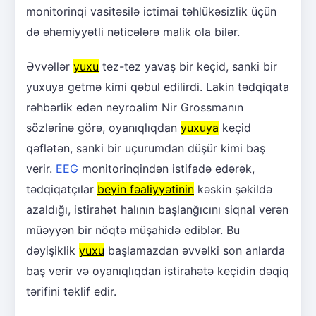
monitorinqi vasitəsilə ictimai təhlükəsizlik üçün
də əhəmiyyətli nəticələrə malik ola bilər.
Əvvəllər
yuxu
tez-tez yavaş bir keçid, sanki bir
yuxuya getmə kimi qəbul edilirdi. Lakin tədqiqata
rəhbərlik edən neyroalim Nir Grossmanın
sözlərinə görə, oyanıqlıqdan
yuxuya
keçid
qəflətən, sanki bir uçurumdan düşür kimi baş
verir.
EEG
monitorinqindən istifadə edərək,
tədqiqatçılar
beyin fəaliyyətinin
kəskin şəkildə
azaldığı, istirahət halının başlanğıcını siqnal verən
müəyyən bir nöqtə müşahidə ediblər. Bu
dəyişiklik
yuxu
başlamazdan əvvəlki son anlarda
baş verir və oyanıqlıqdan istirahətə keçidin dəqiq
tərifini təklif edir.