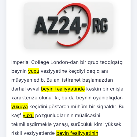
Imperial College London-dan bir qrup tədqiqatçı
beynin
yuxu
vəziyyətinə keçdiyi dəqiq anı
müəyyən edib. Bu an, istirahət başlamazdan
dərhal əvvəl
beyin fəaliyyətində
kəskin bir enişlə
xarakterizə olunur ki, bu da beynin oyanıqlıqdan
yuxuya
keçidini göstərən mühüm bir siqnaldır. Bu
kəşf
yuxu
pozğunluqlarının müalicəsini
təkmilləşdirməklə yanaşı, sürücülük kimi yüksək
riskli vəziyyətlərdə
beyin fəaliyyətinin