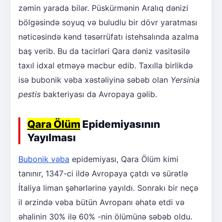
zəmin yarada bilər. Püskürmənin Aralıq dənizi
bölgəsində soyuq və buludlu bir dövr yaratması
nəticəsində kənd təsərrüfatı istehsalında azalma
baş verib. Bu da tacirləri Qara dəniz vasitəsilə
taxıl idxal etməyə məcbur edib. Taxılla birlikdə
isə bubonik vəba xəstəliyinə səbəb olan
Yersinia
pestis
bakteriyası da Avropaya gəlib.
Qara Ölüm
Epidemiyasının
Yayılması
Bubonik vəba
epidemiyası, Qara Ölüm kimi
tanınır, 1347-ci ildə Avropaya çatdı və sürətlə
İtaliya liman şəhərlərinə yayıldı. Sonrakı bir neçə
il ərzində vəba bütün Avropanı əhatə etdi və
əhalinin 30% ilə 60% -nin ölümünə səbəb oldu.