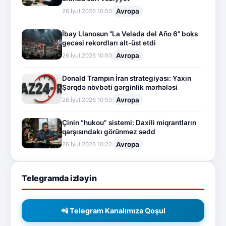
Avropa
26.İyul.2026 10:50
İbay Llanosun "La Velada del Año 6" boks
gecəsi rekordları alt-üst etdi
Avropa
26.İyul.2026 10:50
Donald Trampın İran strategiyası: Yaxın
Şərqdə növbəti gərginlik mərhələsi
Avropa
26.İyul.2026 10:50
Çinin “hukou” sistemi: Daxili miqrantların
qarşısındakı görünməz sədd
Avropa
26.İyul.2026 10:22
Telegramda izləyin
📲 Telegram Kanalımıza Qoşul