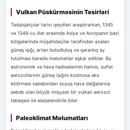
Vulkan Püskürməsinin Təsirləri
Tədqiqatçılar tarixi qeydləri araşdırarkən, 1345
və 1349-cu illər arasında Asiya və Avropanın bəzi
bölgələrində müşahidəçilər tərəfindən azalan
günəş işığı, artan buludluluq və qaranlıq ay
tutulması barədə məlumatlar aşkar ediblər. Bu
astronomik və hava hadisələrinin hamısı, sulfat
aerozollarının günəş işığını kosmosa əks
etdirməsi səbəbindən soyuq hava dalğalarına
səbəb olan böyük miqyaslı bir vulkan aerozol
təbəqəsi ilə əlaqələndirilə bilər.
Paleoklimat Məlumatları