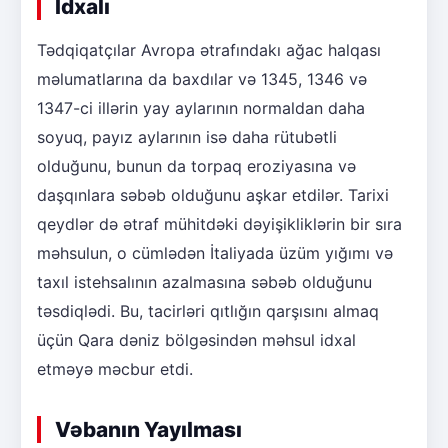
İdxalı
Tədqiqatçılar Avropa ətrafındakı ağac halqası
məlumatlarına da baxdılar və 1345, 1346 və
1347-ci illərin yay aylarının normaldan daha
soyuq, payız aylarının isə daha rütubətli
olduğunu, bunun da torpaq eroziyasına və
daşqınlara səbəb olduğunu aşkar etdilər. Tarixi
qeydlər də ətraf mühitdəki dəyişikliklərin bir sıra
məhsulun, o cümlədən İtaliyada üzüm yığımı və
taxıl istehsalının azalmasına səbəb olduğunu
təsdiqlədi. Bu, tacirləri qıtlığın qarşısını almaq
üçün Qara dəniz bölgəsindən məhsul idxal
etməyə məcbur etdi.
Vəbanın Yayılması