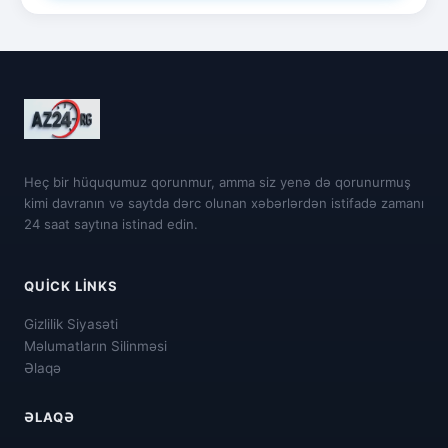
Heç bir hüququmuz qorunmur, amma siz yenə də qorunurmuş
kimi davranın və saytda dərc olunan xəbərlərdən istifadə zamanı
24 saat saytına istinad edin.
QUICK LINKS
Gizlilik Siyasəti
Məlumatların Silinməsi
Əlaqə
ƏLAQƏ