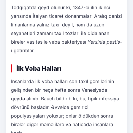
Tədqiqatda qeyd olunur ki, 1347-ci ilin ikinci
yarısında İtalyan ticarət donanmaları Aralıq dənizi
limanlarına yalnız taxıl deyil, həm də uzun
səyahətləri zamanı taxıl tozları ilə qidalanan
birələr vasitəsilə vəba bakteriyası
Yersinia pestis
-
i gətiriblər.
İlk Vəba Halları
İnsanlarda ilk vəba halları son taxıl gəmilərinin
gəlişindən bir neçə həftə sonra Venesiyada
qeydə alınıb. Bauch bildirib ki, bu, tipik infeksiya
dövrünü başladır. Əvvəlcə gəmirici
populyasiyaları yoluxur; onlar öldükdən sonra
birələr digər məməlilərə və nəticədə insanlara