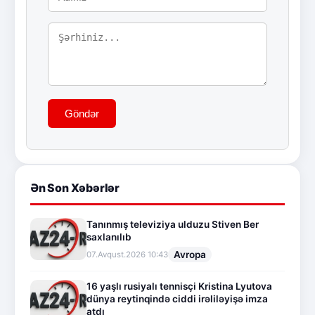
Göndər
Ən Son Xəbərlər
Tanınmış televiziya ulduzu Stiven Ber
saxlanılıb
Avropa
07.Avqust.2026 10:43
16 yaşlı rusiyalı tennisçi Kristina Lyutova
dünya reytinqində ciddi irəliləyişə imza
atdı