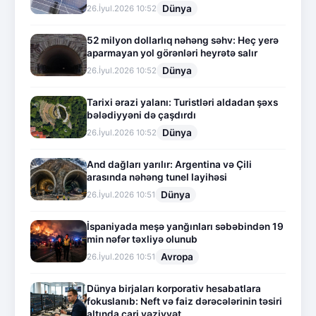
Dünya
26.İyul.2026 10:52
52 milyon dollarlıq nəhəng səhv: Heç yerə
aparmayan yol görənləri heyrətə salır
Dünya
26.İyul.2026 10:52
Tarixi ərazi yalanı: Turistləri aldadan şəxs
bələdiyyəni də çaşdırdı
Dünya
26.İyul.2026 10:52
And dağları yarılır: Argentina və Çili
arasında nəhəng tunel layihəsi
Dünya
26.İyul.2026 10:51
İspaniyada meşə yanğınları səbəbindən 19
min nəfər təxliyə olunub
Avropa
26.İyul.2026 10:51
Dünya birjaları korporativ hesabatlara
fokuslanıb: Neft və faiz dərəcələrinin təsiri
altında cari vəziyyət