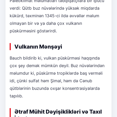
Paleoklimat məlumatları tədqiqatçılara bir ipucu
verdi: Qütb buz nüvələrində yüksək miqdarda
kükürd, təxminən 1345-ci ildə əvvəllər məlum
olmayan bir və ya daha çox vulkanın
püskürməsini göstərirdi.
Vulkanın Mənşəyi
Bauch bildirib ki, vulkan püskürməsi haqqında
çox şey demək mümkün deyil. Buz nüvələrindən
məlumdur ki, püskürmə tropiklərdə baş verməli
idi, çünki sulfat həm Şimal, həm də Cənub
qütblərinin buzunda oxşar konsentrasiyalarda
tapılıb.
Ətraf Mühit Dəyişiklikləri və Taxıl