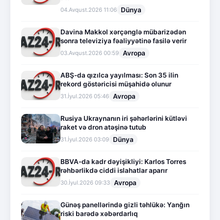
Dünya
04.Avqust.2026 11:06
Davina Makkol xərçənglə mübarizədən
sonra televiziya fəaliyyətinə fasilə verir
Avropa
03.Avqust.2026 00:59
ABŞ-da qızılca yayılması: Son 35 ilin
rekord göstəricisi müşahidə olunur
Avropa
31.İyul.2026 05:46
Rusiya Ukraynanın iri şəhərlərini kütləvi
raket və dron atəşinə tutub
Dünya
31.İyul.2026 03:09
BBVA-da kadr dəyişikliyi: Karlos Torres
rəhbərlikdə ciddi islahatlar aparır
Avropa
30.İyul.2026 09:33
Günəş panellərində gizli təhlükə: Yanğın
riski barədə xəbərdarlıq