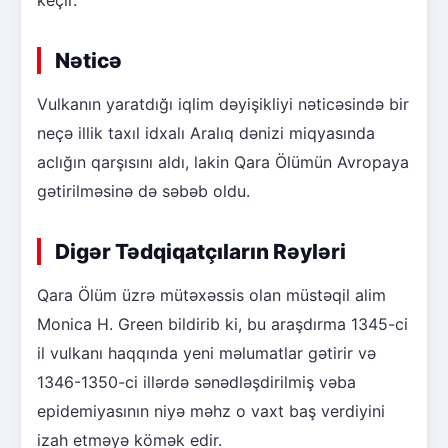
keçir.
Nəticə
Vulkanın yaratdığı iqlim dəyişikliyi nəticəsində bir
neçə illik taxıl idxalı Aralıq dənizi miqyasında
aclığın qarşısını aldı, lakin Qara Ölümün Avropaya
gətirilməsinə də səbəb oldu.
Digər Tədqiqatçıların Rəyləri
Qara Ölüm üzrə mütəxəssis olan müstəqil alim
Monica H. Green bildirib ki, bu araşdırma 1345-ci
il vulkanı haqqında yeni məlumatlar gətirir və
1346-1350-ci illərdə sənədləşdirilmiş vəba
epidemiyasının niyə məhz o vaxt baş verdiyini
izah etməyə kömək edir.