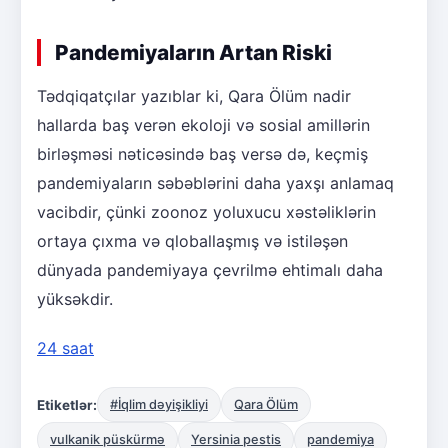
Pandemiyaların Artan Riski
Tədqiqatçılar yazıblar ki, Qara Ölüm nadir
hallarda baş verən ekoloji və sosial amillərin
birləşməsi nəticəsində baş versə də, keçmiş
pandemiyaların səbəblərini daha yaxşı anlamaq
vacibdir, çünki zoonoz yoluxucu xəstəliklərin
ortaya çıxma və qloballaşmış və istiləşən
dünyada pandemiyaya çevrilmə ehtimalı daha
yüksəkdir.
24 saat
Etiketlər:
#İqlim dəyişikliyi
Qara Ölüm
vulkanik püskürmə
Yersinia pestis
pandemiya