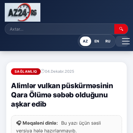
🔍
AZ
EN
RU
04.Dekabr.2025
SAĞLAMLIQ
Alimlər vulkan püskürməsinin
Qara Ölümə səbəb olduğunu
aşkar edib
🎧 Məqaləni dinlə:
Bu yazı üçün səsli
versiya hələ hazırlanmayıb.