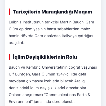
Tarixçilərin Maraqlandığı Məqam
Leibniz İnstitutunun tarixçisi Martin Bauch, Qara
Ölüm epidemiyasının hansı səbəblərdən məhz
həmin dövrdə Qara dənizdən İtaliyaya çatdığını
araşdırıb.
İqlim Dəyişikliklərinin Rolu
Bauch və Kembric Universitetinin coğrafiyaşünası
Ulf Büntgen, Qara Ölümün 1347-ci ildə qəfil
meydana çıxmasını izah edə biləcək Aralıq
dənizindəki iqlim dəyişikliklərini araşdırıblar.
Onların araşdırması "Communications Earth &
Environment" jurnalında dərc olunub.