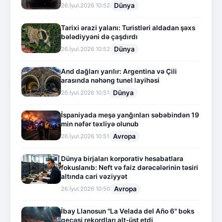
Dünya
26.İyul.2026 10:52
Tarixi ərazi yalanı: Turistləri aldadan şəxs
bələdiyyəni də çaşdırdı
Dünya
26.İyul.2026 10:52
And dağları yarılır: Argentina və Çili
arasında nəhəng tunel layihəsi
Dünya
26.İyul.2026 10:51
İspaniyada meşə yanğınları səbəbindən 19
min nəfər təxliyə olunub
Avropa
26.İyul.2026 10:51
Dünya birjaları korporativ hesabatlara
fokuslanıb: Neft və faiz dərəcələrinin təsiri
altında cari vəziyyət
Avropa
26.İyul.2026 10:50
İbay Llanosun "La Velada del Año 6" boks
gecəsi rekordları alt-üst etdi