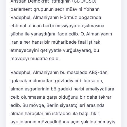
Xristian Demokrat İttifaqının (CDU/CSU)
parlament qrupunun sədr müavini Yohann
Vadephul, Almaniyanın Hörmüz boğazında
ehtimal olunan hərbi missiyaya qoşulmasına
şübhə ilə yanaşdığını ifadə edib. O, Almaniyanın
İranla hər hansı bir müharibədə fəal iştirak
etməyəcəyini qətiyyətlə vurğulayaraq, bu
mövqeyi müdafiə edib.
Vadephul, Almaniyanın bu məsələdə ABŞ-dan
gələcək məlumatları gözlədiyini bildirsə də,
alman əsgərlərinin bölgədəki hərbi əməliyyatlara
cəlb olunmasına qarşı olduğunu bir daha təkrar
edib. Bu mövqe, Berlin siyasətçiləri arasında
alman hərbçilərinin istifadəsi ilə bağlı fikir
ayrılıqlarının mövcudluğunu açıq şəkildə nümayiş