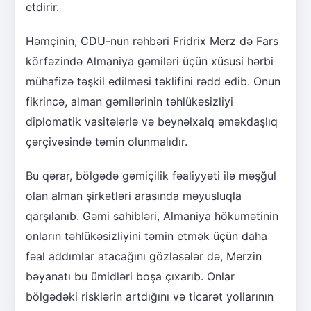
etdirir.
Həmçinin, CDU-nun rəhbəri Fridrix Merz də Fars
körfəzində Almaniya gəmiləri üçün xüsusi hərbi
mühafizə təşkil edilməsi təklifini rədd edib. Onun
fikrincə, alman gəmilərinin təhlükəsizliyi
diplomatik vasitələrlə və beynəlxalq əməkdaşlıq
çərçivəsində təmin olunmalıdır.
Bu qərar, bölgədə gəmiçilik fəaliyyəti ilə məşğul
olan alman şirkətləri arasında məyusluqla
qarşılanıb. Gəmi sahibləri, Almaniya hökumətinin
onların təhlükəsizliyini təmin etmək üçün daha
fəal addımlar atacağını gözləsələr də, Merzin
bəyanatı bu ümidləri boşa çıxarıb. Onlar
bölgədəki risklərin artdığını və ticarət yollarının