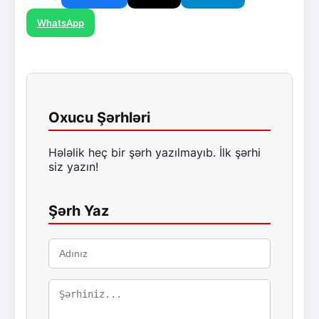
WhatsApp
Oxucu Şərhləri
Hələlik heç bir şərh yazılmayıb. İlk şərhi
siz yazın!
Şərh Yaz