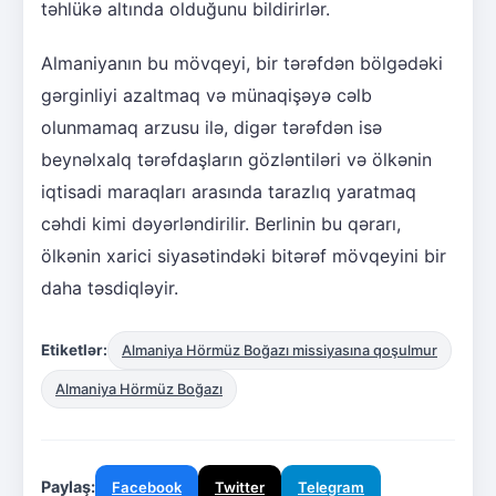
təhlükə altında olduğunu bildirirlər.
Almaniyanın bu mövqeyi, bir tərəfdən bölgədəki
gərginliyi azaltmaq və münaqişəyə cəlb
olunmamaq arzusu ilə, digər tərəfdən isə
beynəlxalq tərəfdaşların gözləntiləri və ölkənin
iqtisadi maraqları arasında tarazlıq yaratmaq
cəhdi kimi dəyərləndirilir. Berlinin bu qərarı,
ölkənin xarici siyasətindəki bitərəf mövqeyini bir
daha təsdiqləyir.
Etiketlər:
Almaniya Hörmüz Boğazı missiyasına qoşulmur
Almaniya Hörmüz Boğazı
Paylaş:
Facebook
Twitter
Telegram