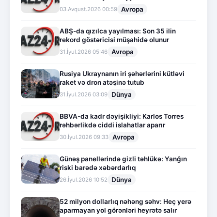
Avropa
03.Avqust.2026 00:59
ABŞ-da qızılca yayılması: Son 35 ilin
rekord göstəricisi müşahidə olunur
Avropa
31.İyul.2026 05:46
Rusiya Ukraynanın iri şəhərlərini kütləvi
raket və dron atəşinə tutub
Dünya
31.İyul.2026 03:09
BBVA-da kadr dəyişikliyi: Karlos Torres
rəhbərlikdə ciddi islahatlar aparır
Avropa
30.İyul.2026 09:33
Günəş panellərində gizli təhlükə: Yanğın
riski barədə xəbərdarlıq
Dünya
26.İyul.2026 10:52
52 milyon dollarlıq nəhəng səhv: Heç yerə
aparmayan yol görənləri heyrətə salır