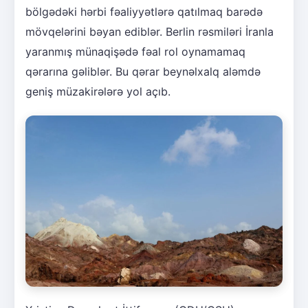
bölgədəki hərbi fəaliyyətlərə qatılmaq barədə
mövqelərini bəyan ediblər. Berlin rəsmiləri İranla
yaranmış münaqişədə fəal rol oynamamaq
qərarına gəliblər. Bu qərar beynəlxalq aləmdə
geniş müzakirələrə yol açıb.