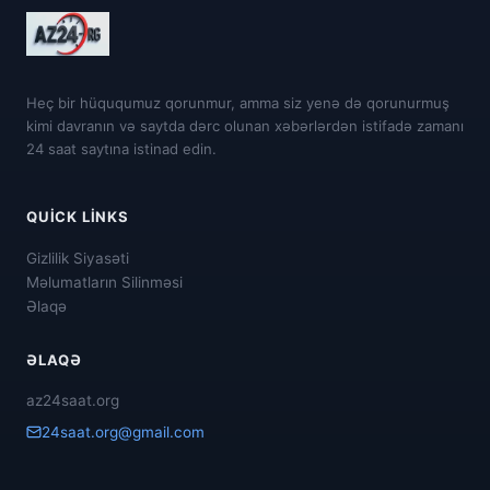
Heç bir hüququmuz qorunmur, amma siz yenə də qorunurmuş
kimi davranın və saytda dərc olunan xəbərlərdən istifadə zamanı
24 saat saytına istinad edin.
QUICK LINKS
Gizlilik Siyasəti
Məlumatların Silinməsi
Əlaqə
ƏLAQƏ
az24saat.org
24saat.org@gmail.com