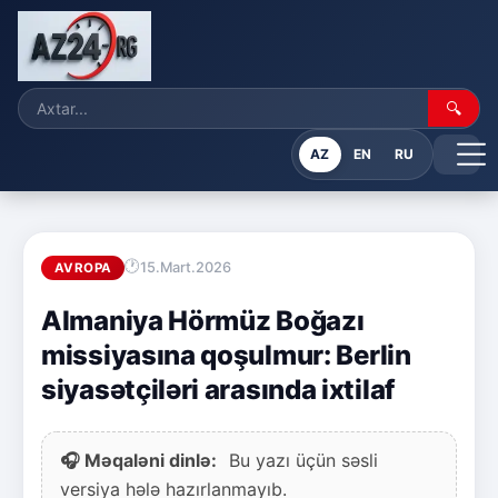
🔍
AZ
EN
RU
15.Mart.2026
AVROPA
Almaniya Hörmüz Boğazı
missiyasına qoşulmur: Berlin
siyasətçiləri arasında ixtilaf
🎧 Məqaləni dinlə:
Bu yazı üçün səsli
versiya hələ hazırlanmayıb.