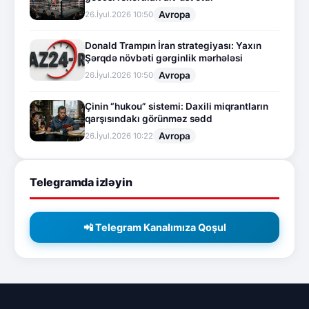
Avropa
26.İyul.2026 10:50
Donald Trampın İran strategiyası: Yaxın
Şərqdə növbəti gərginlik mərhələsi
Avropa
26.İyul.2026 10:50
Çinin “hukou” sistemi: Daxili miqrantların
qarşısındakı görünməz sədd
Avropa
26.İyul.2026 10:22
Telegramda izləyin
📲 Telegram Kanalımıza Qoşul