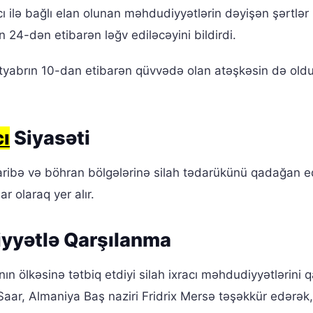
cı ilə bağlı elan olunan məhdudiyyətlərin dəyişən şərtlər
 24-dən etibarən ləğv ediləcəyini bildirdi.
oktyabrın 10-dan etibarən qüvvədə olan atəşkəsin də ol
cı
Siyasəti
ribə və böhran bölgələrinə silah tədarükünü qadağan ed
ar olaraq yer alır.
iyyətlə Qarşılanma
anın ölkəsinə tətbiq etdiyi silah ixracı məhdudiyyətlərini 
 Saar, Almaniya Baş naziri Fridrix Mersə təşəkkür edərək, 