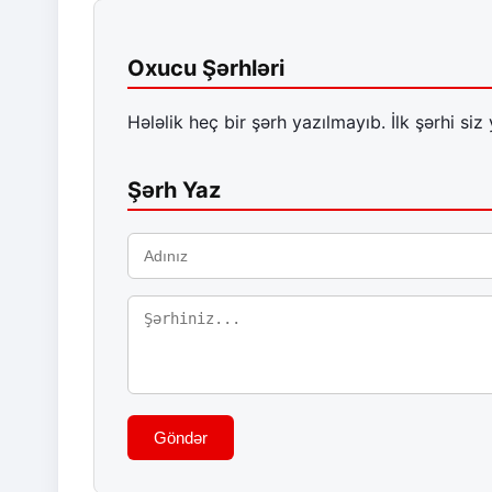
Oxucu Şərhləri
Hələlik heç bir şərh yazılmayıb. İlk şərhi siz 
Şərh Yaz
Göndər