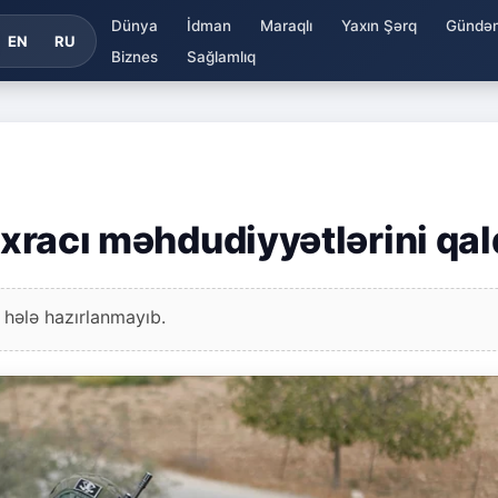
Dünya
İdman
Maraqlı
Yaxın Şərq
Gündə
EN
RU
Biznes
Sağlamlıq
ixracı məhdudiyyətlərini qald
 hələ hazırlanmayıb.