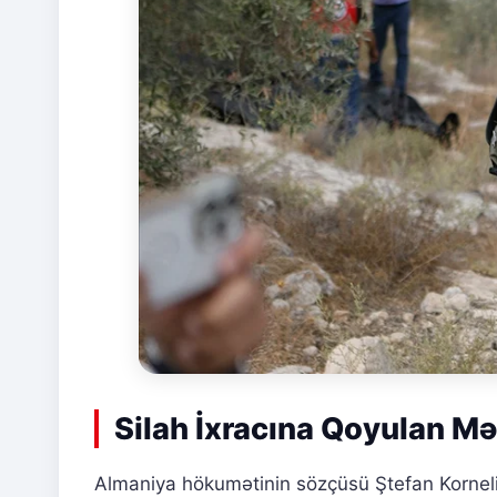
Silah İxracına Qoyulan Mə
Almaniya hökumətinin sözçüsü Ştefan Korneli