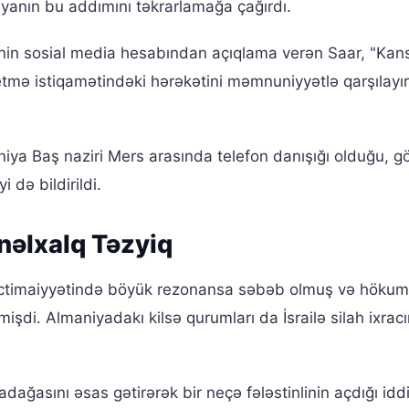
yanın bu addımını təkrarlamağa çağırdı.
tinin sosial media hesabından açıqlama verən Saar, "Kans
etmə istiqamətindəki hərəkətini məmnuniyyətlə qarşılayı
niya Baş naziri Mers arasında telefon danışığı olduğu, 
 də bildirildi.
nəlxalq Təzyiq
a ictimaiyyətində böyük rezonansa səbəb olmuş və höku
mişdi. Almaniyadakı kilsə qurumları da İsrailə silah ixrac
dağasını əsas gətirərək bir neçə fələstinlinin açdığı iddi