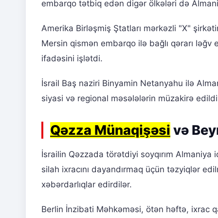
embarqo tətbiq edən digər ölkələri də Almani
Amerika Birləşmiş Ştatları mərkəzli "X" şirkə
Mersin qismən embarqo ilə bağlı qərarı ləğv 
ifadəsini işlətdi.
İsrail Baş naziri Binyamin Netanyahu ilə Alma
siyasi və regional məsələlərin müzakirə edildiyi
Qəzza Münaqişəsi
və Bey
İsrailin Qəzzada törətdiyi soyqırım Almaniy
silah ixracını dayandırmaq üçün təzyiqlər edil
xəbərdarlıqlar edirdilər.
Berlin İnzibati Məhkəməsi, ötən həftə, ixrac qa