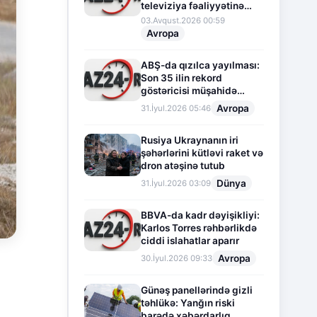
televiziya fəaliyyətinə
fasilə verir
03.Avqust.2026 00:59
Avropa
ABŞ-da qızılca yayılması:
Son 35 ilin rekord
göstəricisi müşahidə
olunur
Avropa
31.İyul.2026 05:46
Rusiya Ukraynanın iri
şəhərlərini kütləvi raket və
dron atəşinə tutub
Dünya
31.İyul.2026 03:09
BBVA-da kadr dəyişikliyi:
Karlos Torres rəhbərlikdə
ciddi islahatlar aparır
Avropa
30.İyul.2026 09:33
Günəş panellərində gizli
təhlükə: Yanğın riski
barədə xəbərdarlıq