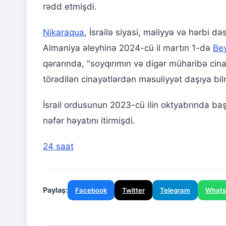
rədd etmişdi.
Nikaraqua
, İsrailə siyasi, maliyyə və hərbi d
Almaniya əleyhinə 2024-cü il martın 1-də
Be
qərarında, "soyqırımın və digər müharibə cinay
törədilən cinayətlərdən məsuliyyət daşıya bi
İsrail ordusunun 2023-cü ilin oktyabrında b
nəfər həyatını itirmişdi.
24 saat
Paylaş:
Facebook
Twitter
Telegram
What