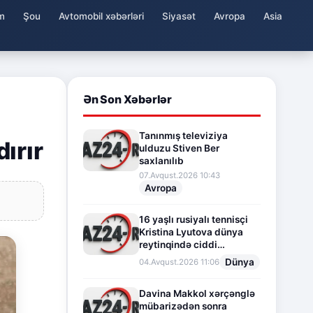
m
Şou
Avtomobil xəbərləri
Siyasət
Avropa
Asia
Ən Son Xəbərlər
Tanınmış televiziya
ırır
ulduzu Stiven Ber
saxlanılıb
07.Avqust.2026 10:43
Avropa
16 yaşlı rusiyalı tennisçi
Kristina Lyutova dünya
reytinqində ciddi
irəliləyişə imza atdı
Dünya
04.Avqust.2026 11:06
Davina Makkol xərçənglə
mübarizədən sonra