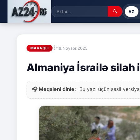
🔍
AZ
18.Noyabr.2025
MARAQLI
Almaniya İsrailə silah 
🎧 Məqaləni dinlə:
Bu yazı üçün səsli versiya