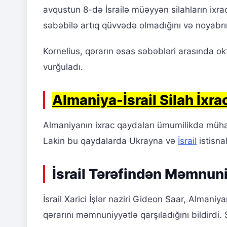
avqustun 8-də İsrailə müəyyən silahların ixra
səbəbilə artıq qüvvədə olmadığını və noyabrın
Kornelius, qərarın əsas səbəbləri arasında 
vurğuladı.
Almaniya-İsrail Silah İxra
Almaniyanın ixrac qaydaları ümumilikdə müha
Lakin bu qaydalarda Ukrayna və
İsrail
istisnal
İsrail Tərəfindən Məmnun
İsrail Xarici İşlər naziri Gideon Saar, Almaniy
qərarını məmnuniyyətlə qarşıladığını bildirdi.