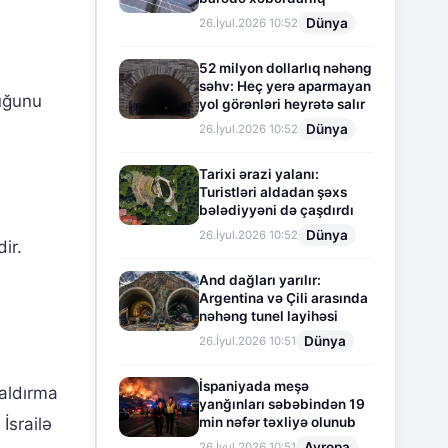
Dünya
26.İyul.2026 10:52
52 milyon dollarlıq nəhəng
səhv: Heç yerə aparmayan
duğunu
yol görənləri heyrətə salır
Dünya
26.İyul.2026 10:52
Tarixi ərazi yalanı:
Turistləri aldadan şəxs
bələdiyyəni də çaşdırdı
Dünya
26.İyul.2026 10:52
ir.
And dağları yarılır:
Argentina və Çili arasında
nəhəng tunel layihəsi
Dünya
26.İyul.2026 10:51
İspaniyada meşə
qaldırma
yanğınları səbəbindən 19
İsrailə
min nəfər təxliyə olunub
Avropa
26.İyul.2026 10:51