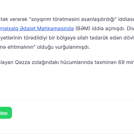
əstək verərək "soyqırım törətməsini asanlaşdırdığı" iddiası
ynəlxalq Ədalət Məhkəməsində
(BƏM) iddia açmışdı. Di
ətlərinin törədildiyi bir bölgəyə silah tədarük edən dövlə
lmə ehtimalının" olduğu vurğulanmışdı.
aşlayan Qəzza zolağındakı hücumlarında təxminən 69 mi
sApp