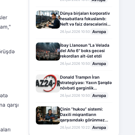
Dünya birjaları korporativ
ler
hesabatlara fokuslanıb:
Neft və faiz dərəcələrinin
ram,"
təsiri altında cari vəziyyət
Avropa
26.İyul.2026 10:50
İbay Llanosun "La Velada
del Año 6" boks gecəsi
görüşdə
rekordları alt-üst etdi
Avropa
26.İyul.2026 10:50
Donald Trampın İran
strategiyası: Yaxın Şərqdə
növbəti gərginlik
mərhələsi
mətə
Avropa
26.İyul.2026 10:50
ına qarşı
Çinin “hukou” sistemi:
Daxili miqrantların
qarşısındakı görünməz
sədd
Avropa
26.İyul.2026 10:22
aları