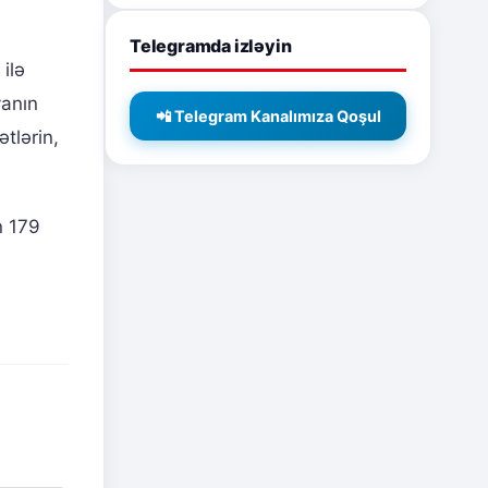
Telegramda izləyin
 ilə
vanın
📲 Telegram Kanalımıza Qoşul
tlərin,
n 179