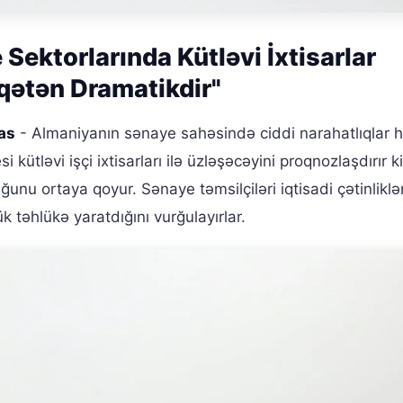
ektorlarında Kütləvi İxtisarlar
iqətən Dramatikdir"
as
- Almaniyanın sənaye sahəsində ciddi narahatlıqlar
kütləvi işçi ixtisarları ilə üzləşəcəyini proqnozlaşdırır k
nu ortaya qoyur. Sənaye təmsilçiləri iqtisadi çətinliklə
k təhlükə yaratdığını vurğulayırlar.