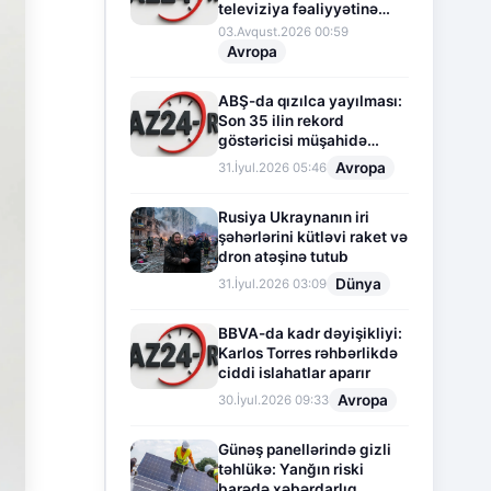
televiziya fəaliyyətinə
fasilə verir
03.Avqust.2026 00:59
Avropa
ABŞ-da qızılca yayılması:
Son 35 ilin rekord
göstəricisi müşahidə
olunur
Avropa
31.İyul.2026 05:46
Rusiya Ukraynanın iri
şəhərlərini kütləvi raket və
dron atəşinə tutub
Dünya
31.İyul.2026 03:09
BBVA-da kadr dəyişikliyi:
Karlos Torres rəhbərlikdə
ciddi islahatlar aparır
Avropa
30.İyul.2026 09:33
Günəş panellərində gizli
təhlükə: Yanğın riski
barədə xəbərdarlıq