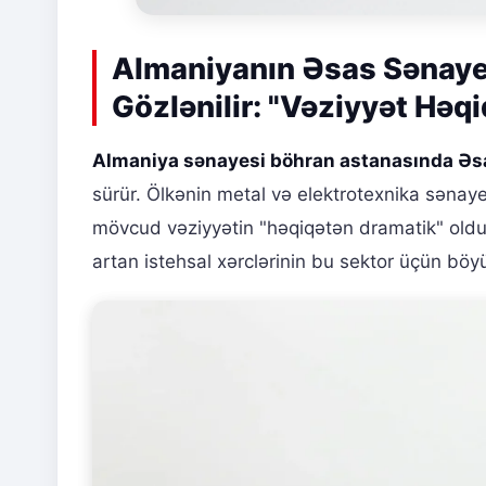
Almaniyanın Əsas Sənaye S
Gözlənilir: "Vəziyyət Həq
Almaniya sənayesi böhran astanasında Əs
sürür. Ölkənin metal və elektrotexnika sənayesi 
mövcud vəziyyətin "həqiqətən dramatik" olduğu
artan istehsal xərclərinin bu sektor üçün böyü