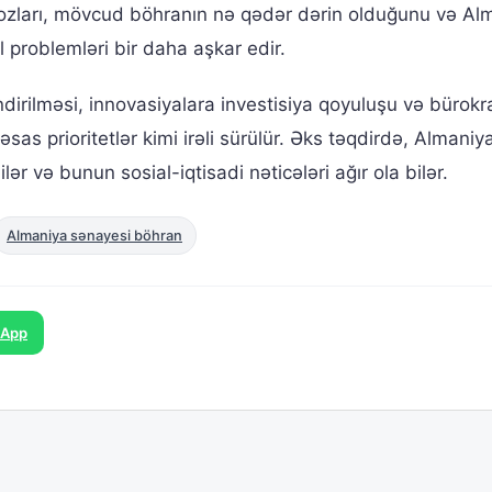
roqnozları, mövcud böhranın nə qədər dərin olduğunu və Al
 problemləri bir daha aşkar edir.
rilməsi, innovasiyalara investisiya qoyuluşu və bürokra
as prioritetlər kimi irəli sürülür. Əks təqdirdə, Almaniy
r və bunun sosial-iqtisadi nəticələri ağır ola bilər.
Almaniya sənayesi böhran
sApp