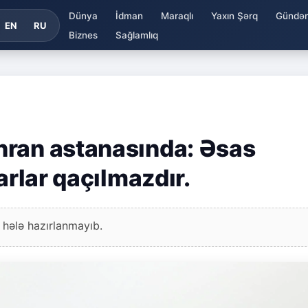
Dünya
İdman
Maraqlı
Yaxın Şərq
Gündə
EN
RU
Biznes
Sağlamlıq
hran astanasında: Əsas
arlar qaçılmazdır.
 hələ hazırlanmayıb.