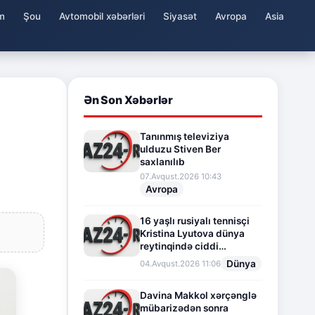
m
Şou
Avtomobil xəbərləri
Siyasət
Avropa
Asia
Ən Son Xəbərlər
Tanınmış televiziya
ulduzu Stiven Ber
saxlanılıb
07.Avqust.2026 10:43
Avropa
16 yaşlı rusiyalı tennisçi
Kristina Lyutova dünya
reytinqində ciddi
irəliləyişə imza atdı
Dünya
04.Avqust.2026 11:06
Davina Makkol xərçənglə
mübarizədən sonra