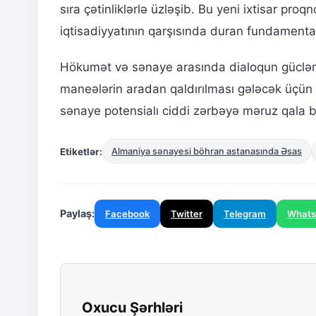
sıra çətinliklərlə üzləşib. Bu yeni ixtisar p
iqtisadiyyatının qarşısında duran fundamental
Hökumət və sənaye arasında dialoqun gücləndi
maneələrin aradan qaldırılması gələcək üçün əs
sənaye potensialı ciddi zərbəyə məruz qala bilə
Etiketlər:
Almaniya sənayesi böhran astanasında Əsas
Paylaş:
Facebook
Twitter
Telegram
What
Oxucu Şərhləri