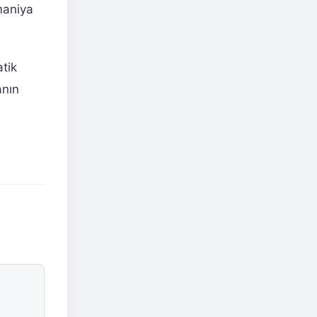
maniya
tik
anın