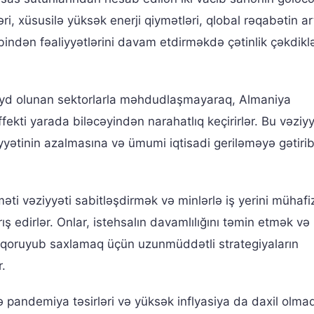
i, xüsusilə yüksək enerji qiymətləri, qlobal rəqabətin a
əbindən fəaliyyətlərini davam etdirməkdə çətinlik çəkdiklə
z qeyd olunan sektorlarla məhdudlaşmayaraq, Almaniya
fekti yarada biləcəyindən narahatlıq keçirirlər. Bu vəziy
iyyətinin azalmasına və ümumi iqtisadi geriləməyə gətirib
məti vəziyyəti sabitləşdirmək və minlərlə iş yerini mühafi
ş edirlər. Onlar, istehsalın davamlılığını təmin etmək və
i qoruyub saxlamaq üçün uzunmüddətli strategiyaların
r.
ndə pandemiya təsirləri və yüksək inflyasiya da daxil olmaq