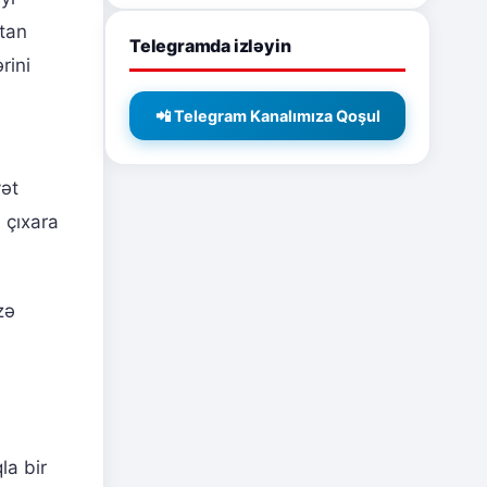
rtan
Telegramda izləyin
rini
📲 Telegram Kanalımıza Qoşul
yət
 çıxara
zə
la bir