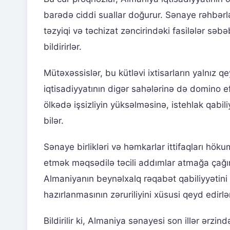
barədə ciddi suallar doğurur. Sənaye rəhbərlər
təzyiqi və təchizat zəncirindəki fasilələr səb
bildirirlər.
Mütəxəssislər, bu kütləvi ixtisarların yalnı
iqtisadiyyatının digər sahələrinə də domino ef
ölkədə işsizliyin yüksəlməsinə, istehlak qabil
bilər.
Sənaye birlikləri və həmkarlar ittifaqları höku
etmək məqsədilə təcili addımlar atmağa çağırı
Almaniyanın beynəlxalq rəqabət qabiliyyətin
hazırlanmasının zəruriliyini xüsusi qeyd edirlə
Bildirilir ki, Almaniya sənayesi son illər ərzi