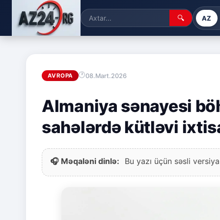
🔍
AZ
08.Mart.2026
AVROPA
Almaniya sənayesi bö
sahələrdə kütləvi ixtis
🎧 Məqaləni dinlə:
Bu yazı üçün səsli versiya