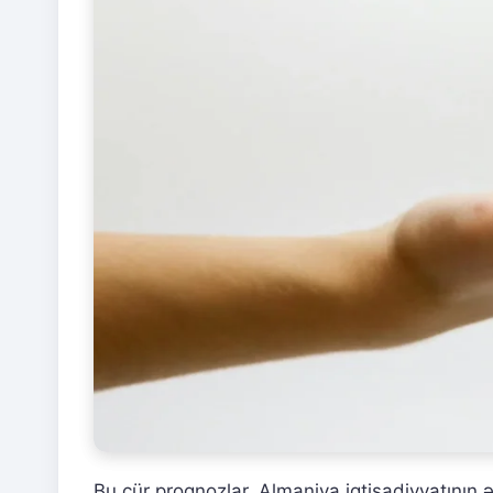
Bu cür proqnozlar, Almaniya iqtisadiyyatının 