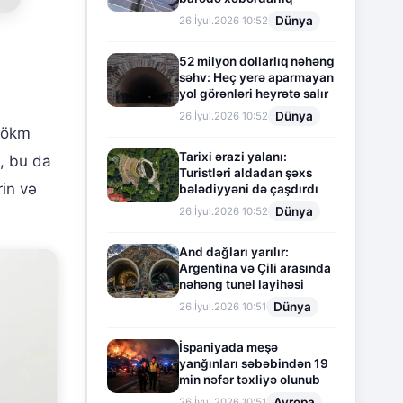
Dünya
26.İyul.2026 10:52
52 milyon dollarlıq nəhəng
səhv: Heç yerə aparmayan
yol görənləri heyrətə salır
Dünya
26.İyul.2026 10:52
 hökm
Tarixi ərazi yalanı:
i, bu da
Turistləri aldadan şəxs
rin və
bələdiyyəni də çaşdırdı
Dünya
26.İyul.2026 10:52
And dağları yarılır:
Argentina və Çili arasında
nəhəng tunel layihəsi
Dünya
26.İyul.2026 10:51
İspaniyada meşə
yanğınları səbəbindən 19
min nəfər təxliyə olunub
Avropa
26.İyul.2026 10:51