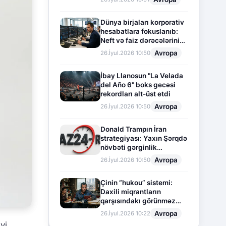
Dünya birjaları korporativ
hesabatlara fokuslanıb:
Neft və faiz dərəcələrinin
təsiri altında cari vəziyyət
Avropa
26.İyul.2026 10:50
İbay Llanosun "La Velada
del Año 6" boks gecəsi
rekordları alt-üst etdi
Avropa
26.İyul.2026 10:50
Donald Trampın İran
strategiyası: Yaxın Şərqdə
növbəti gərginlik
mərhələsi
Avropa
26.İyul.2026 10:50
Çinin “hukou” sistemi:
Daxili miqrantların
qarşısındakı görünməz
sədd
Avropa
26.İyul.2026 10:22
yi