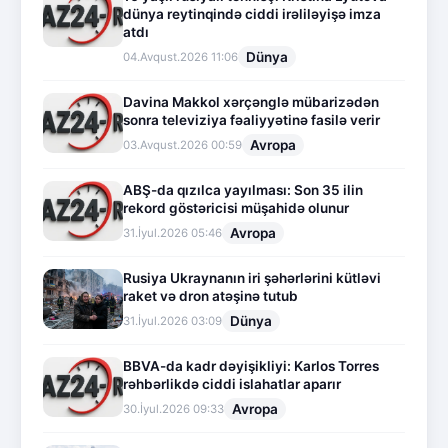
dünya reytinqində ciddi irəliləyişə imza
atdı
Dünya
04.Avqust.2026 11:06
Davina Makkol xərçənglə mübarizədən
sonra televiziya fəaliyyətinə fasilə verir
Avropa
03.Avqust.2026 00:59
ABŞ-da qızılca yayılması: Son 35 ilin
rekord göstəricisi müşahidə olunur
Avropa
31.İyul.2026 05:46
Rusiya Ukraynanın iri şəhərlərini kütləvi
raket və dron atəşinə tutub
Dünya
31.İyul.2026 03:09
BBVA-da kadr dəyişikliyi: Karlos Torres
rəhbərlikdə ciddi islahatlar aparır
Avropa
30.İyul.2026 09:33