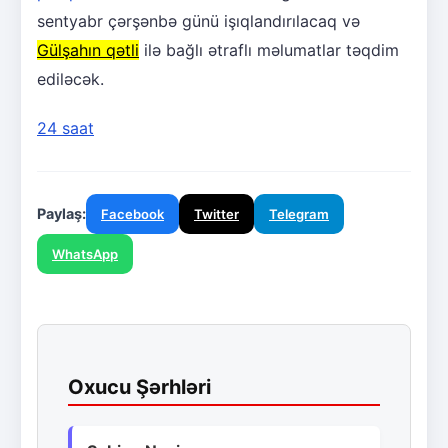
sentyabr çərşənbə günü işıqlandırılacaq və
Gülşahın qətli
ilə bağlı ətraflı məlumatlar təqdim
ediləcək.
24 saat
Paylaş:
Facebook
Twitter
Telegram
WhatsApp
Oxucu Şərhləri