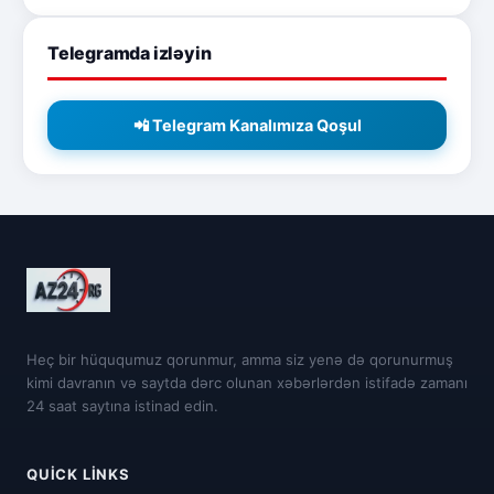
Telegramda izləyin
📲 Telegram Kanalımıza Qoşul
Heç bir hüququmuz qorunmur, amma siz yenə də qorunurmuş
kimi davranın və saytda dərc olunan xəbərlərdən istifadə zamanı
24 saat saytına istinad edin.
QUICK LINKS