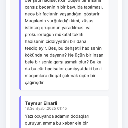
dəhşətli hadisə, itkin düşən bir insanın
cansız bədəninin bir bavulda tapılması,
necə bir faciənin yaşandığını göstərir.
Məqalənin vurğuladığı kimi, xüsusi
istintaq qrupunun yaradılması və
prokurorluğun mükafat təklifi,
hadisənin ciddiyyətini bir daha
təsdiqləyir. Bəs, bu dəhşətli hadisənin
kökündə nə dayanır? Nə üçün bir insan
belə bir sonla qarşılaşmalı olur? Bəlkə
də bu cür hadisələr cəmiyyətdəki bəzi
məqamlara diqqət çəkmək üçün bir
çağırışdır.
Teymur Elnarli
18.Sentyabr.2025 01:45
Yazı oxuyanda adamın dodaqları
quruyur, amma bu xəbər elə bir