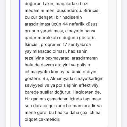
doğurur. Lakin, məqalədəki bəzi
məqamlar məni düşündürdü. Birincisi,
bu cür dəhşətli bir hadisənin
araşdırılması üçün 44 nəfərlik xüsusi
qrupun yaradılması, cinayətin hansı
qədər mürəkkəb olduğunu göstərir.
İkincisi, proqramın 17 sentyabrda
yayımlanacaq olması, hadisənin
təzəliyinə baxmayaraq, araşdırmanın
hələ də davam etdiyini və polisin
ictimaiyyətin köməyinə ümid etdiyini
göstərir. Bu, Almaniyada cinayətkarlığın
səviyyəsi və ya polis işinin effektivliyi
barədə suallar doğurur. Həqiqətən də,
bir qadının çamadanın içində tapılması
son dərəcə qorxunc bir mənzərədir və
mənə görə, bu hadisə daha çox ictimai
diqqət çəkməlidir.