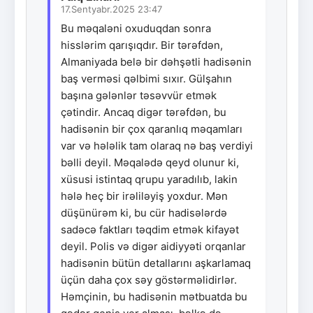
17.Sentyabr.2025 23:47
Bu məqaləni oxuduqdan sonra
hisslərim qarışıqdır. Bir tərəfdən,
Almaniyada belə bir dəhşətli hadisənin
baş verməsi qəlbimi sıxır. Gülşahın
başına gələnlər təsəvvür etmək
çətindir. Ancaq digər tərəfdən, bu
hadisənin bir çox qaranlıq məqamları
var və hələlik tam olaraq nə baş verdiyi
bəlli deyil. Məqalədə qeyd olunur ki,
xüsusi istintaq qrupu yaradılıb, lakin
hələ heç bir irəliləyiş yoxdur. Mən
düşünürəm ki, bu cür hadisələrdə
sadəcə faktları təqdim etmək kifayət
deyil. Polis və digər aidiyyəti orqanlar
hadisənin bütün detallarını aşkarlamaq
üçün daha çox səy göstərməlidirlər.
Həmçinin, bu hadisənin mətbuatda bu