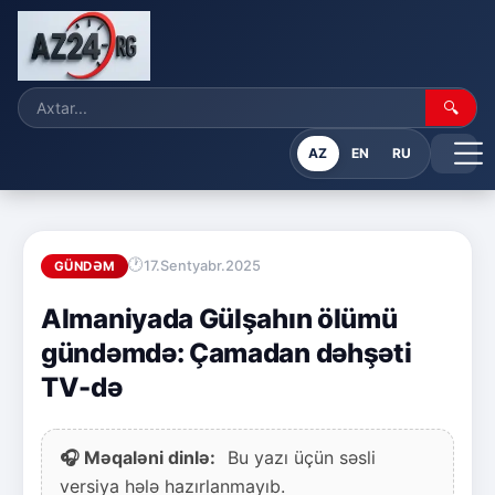
🔍
AZ
EN
RU
17.Sentyabr.2025
GÜNDƏM
Almaniyada Gülşahın ölümü
gündəmdə: Çamadan dəhşəti
TV-də
🎧 Məqaləni dinlə:
Bu yazı üçün səsli
versiya hələ hazırlanmayıb.