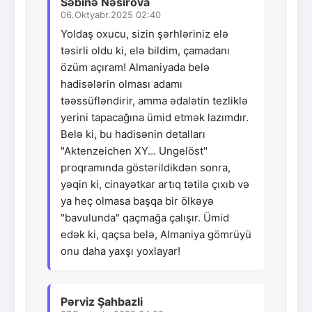
Səbinə Nəsirova
06.Oktyabr.2025 02:40
Yoldaş oxucu, sizin şərhləriniz elə
təsirli oldu ki, elə bildim, çamadanı
özüm açıram! Almaniyada belə
hadisələrin olması adamı
təəssüfləndirir, amma ədalətin tezliklə
yerini tapacağına ümid etmək lazımdır.
Belə ki, bu hadisənin detalları
"Aktenzeichen XY... Ungelöst"
proqramında göstərildikdən sonra,
yəqin ki, cinayətkar artıq tətilə çıxıb və
ya heç olmasa başqa bir ölkəyə
"bavulunda" qaçmağa çalışır. Ümid
edək ki, qaçsa belə, Almaniya gömrüyü
onu daha yaxşı yoxlayar!
Pərviz Şahbazli