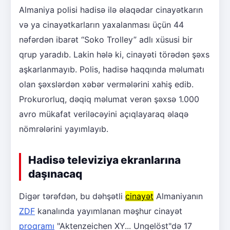
Almaniya polisi hadisə ilə əlaqədar cinayətkarın
və ya cinayətkarların yaxalanması üçün 44
nəfərdən ibarət “Soko Trolley” adlı xüsusi bir
qrup yaradıb. Lakin hələ ki, cinayəti törədən şəxs
aşkarlanmayıb. Polis, hadisə haqqında məlumatı
olan şəxslərdən xəbər vermələrini xahiş edib.
Prokurorluq, dəqiq məlumat verən şəxsə 1.000
avro mükafat veriləcəyini açıqlayaraq əlaqə
nömrələrini yayımlayıb.
Hadisə televiziya ekranlarına
daşınacaq
Digər tərəfdən, bu dəhşətli
cinayət
Almaniyanın
ZDF
kanalında yayımlanan məşhur cinayət
proqramı
"Aktenzeichen XY... Ungelöst"də 17