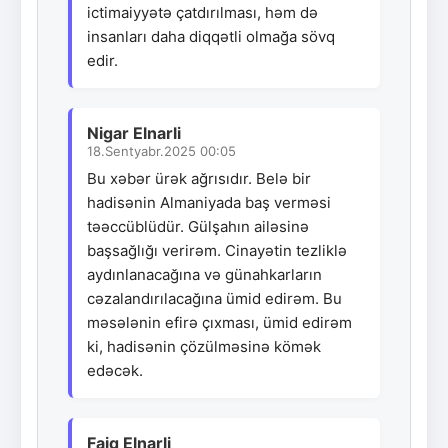
ictimaiyyətə çatdırılması, həm də
insanları daha diqqətli olmağa sövq
edir.
Nigar Elnarli
18.Sentyabr.2025 00:05
Bu xəbər ürək ağrısıdır. Belə bir
hadisənin Almaniyada baş verməsi
təəccüblüdür. Gülşahın ailəsinə
başsağlığı verirəm. Cinayətin tezliklə
aydınlanacağına və günahkarların
cəzalandırılacağına ümid edirəm. Bu
məsələnin efirə çıxması, ümid edirəm
ki, hadisənin çözülməsinə kömək
edəcək.
Faiq Elnarli