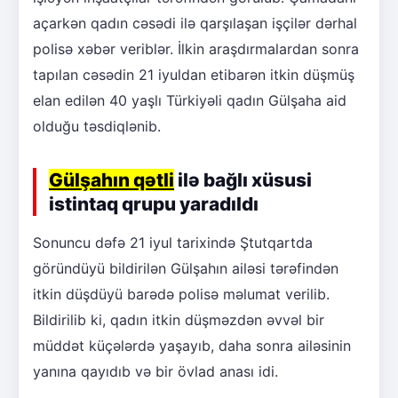
açarkən qadın cəsədi ilə qarşılaşan işçilər dərhal
polisə xəbər veriblər. İlkin araşdırmalardan sonra
tapılan cəsədin 21 iyuldan etibarən itkin düşmüş
elan edilən 40 yaşlı Türkiyəli qadın Gülşaha aid
olduğu təsdiqlənib.
Gülşahın qətli
ilə bağlı xüsusi
istintaq qrupu yaradıldı
Sonuncu dəfə 21 iyul tarixində Ştutqartda
göründüyü bildirilən Gülşahın ailəsi tərəfindən
itkin düşdüyü barədə polisə məlumat verilib.
Bildirilib ki, qadın itkin düşməzdən əvvəl bir
müddət küçələrdə yaşayıb, daha sonra ailəsinin
yanına qayıdıb və bir övlad anası idi.