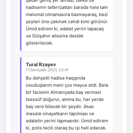
qədər geniş yer alması, bəlkə də
hadisənin təfərrüatları barədə hələ tam
məlumat olmamasına baxmayaraq, bəzi
şeyləri önə çəkmək cəhdi kimi görünür.
Ümid edirəm ki, ədalət yerini tapacaq
və Gülşahın ailəsinə dəstək
göstəriləcək.
Tural Rzayev
17.Sentyabr.2025 23:41
Bu dəhşətli hadisə haqqında
oxuduqlarım məni çox məyus etdi. Belə
bir faciənin Almaniyada baş verməsi
təəssüf doğurur, amma bu, hər yerdə
baş verə biləcək bir şeydir. Əsas
məsələ cinayətkarın tapılması və
ədalətin yerini tapmasıdır. Ümid edirəm
ki, polis təcili olaraq bu işi həll edəcək.