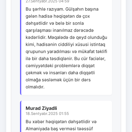
27.Sentyabr.2025 04:59
Bu şərhlə razıyam. Gülşahın başına
gələn hadisə həqiqətən də çox
dəhşətlidir və belə bir sonla
qarşılaşması inanılmaz dərəcədə
kədərlidir. Məqalədə də qeyd olunduğu
kimi, hadisənin ciddiliyi xüsusi istintaq
qrupunun yaradılması və mükafat təklifi
ilə bir daha təsdiqlənir. Bu cür faciələr,
cəmiyyətdəki problemlərə diqqət
çəkmək və insanları daha diqqətli
olmağa səsləmək üçün bir dərs
olmalıdır.
Murad Ziyadli
18.Sentyabr.2025 01:55
Bu xəbər həqiqətən dəhşətlidir və
Almaniyada baş verməsi təəssüf