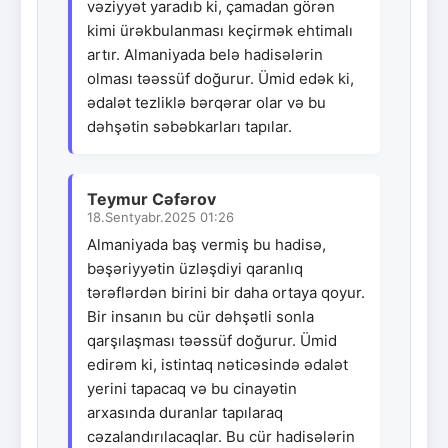
vəziyyət yaradıb ki, çamadan görən
kimi ürəkbulanması keçirmək ehtimalı
artır. Almaniyada belə hadisələrin
olması təəssüf doğurur. Ümid edək ki,
ədalət tezliklə bərqərar olar və bu
dəhşətin səbəbkarları tapılar.
Teymur Cəfərov
18.Sentyabr.2025 01:26
Almaniyada baş vermiş bu hadisə,
bəşəriyyətin üzləşdiyi qaranlıq
tərəflərdən birini bir daha ortaya qoyur.
Bir insanın bu cür dəhşətli sonla
qarşılaşması təəssüf doğurur. Ümid
edirəm ki, istintaq nəticəsində ədalət
yerini tapacaq və bu cinayətin
arxasında duranlar tapılaraq
cəzalandırılacaqlar. Bu cür hadisələrin