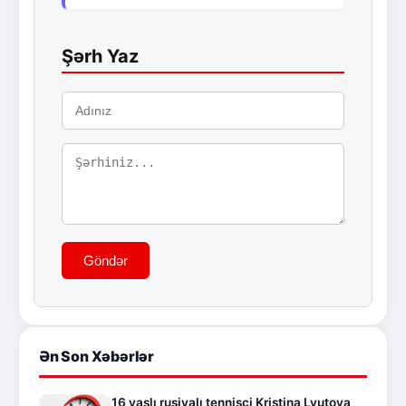
Şərh Yaz
Göndər
Ən Son Xəbərlər
16 yaşlı rusiyalı tennisçi Kristina Lyutova