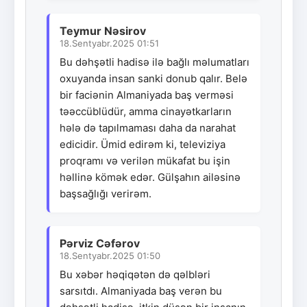
Teymur Nəsirov
18.Sentyabr.2025 01:51
Bu dəhşətli hadisə ilə bağlı məlumatları
oxuyanda insan sanki donub qalır. Belə
bir faciənin Almaniyada baş verməsi
təəccüblüdür, amma cinayətkarların
hələ də tapılmaması daha da narahat
edicidir. Ümid edirəm ki, televiziya
proqramı və verilən mükafat bu işin
həllinə kömək edər. Gülşahın ailəsinə
başsağlığı verirəm.
Pərviz Cəfərov
18.Sentyabr.2025 01:50
Bu xəbər həqiqətən də qəlbləri
sarsıtdı. Almaniyada baş verən bu