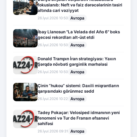
fokuslanıb: Neft və faiz dərəcələrinin təsiri
altında cari vəziyyət
Avropa
26.İyul.2026 10:50
İbay Llanosun "La Velada del Año 6" boks
gecəsi rekordları alt-üst etdi
Avropa
26.İyul.2026 10:50
Donald Trampın İran strategiyası: Yaxın
Şərqdə növbəti gərginlik mərhələsi
Avropa
26.İyul.2026 10:50
Çinin “hukou” sistemi: Daxili miqrantların
qarşısındakı görünməz sədd
Avropa
26.İyul.2026 10:22
Tadey Pokaçar: Velosiped idmanının yeni
fenomeni və Tur de Fransın əfsanəvi
səhifəsi
Avropa
26.İyul.2026 09:31