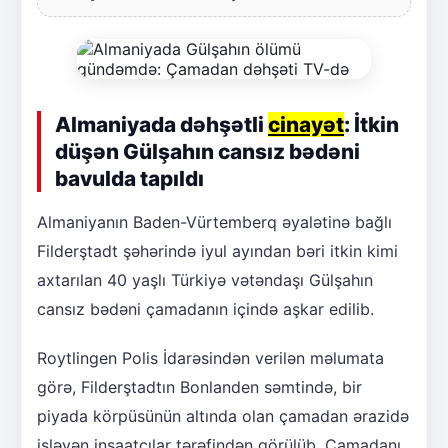
Almaniyada dəhşətli
cinayət
: İtkin
düşən Gülşahın cansız bədəni
bavulda tapıldı
Almaniyanın Baden-Vürtemberq əyalətinə bağlı
Filderştadt şəhərində iyul ayından bəri itkin kimi
axtarılan 40 yaşlı Türkiyə vətəndaşı Gülşahın
cansız bədəni çamadanın içində aşkar edilib.
Roytlingen Polis İdarəsindən verilən məlumata
görə, Filderştadtın Bonlanden səmtində, bir
piyada körpüsünün altında olan çamadan ərazidə
işləyən inşaatçılar tərəfindən görülüb. Çamadanı