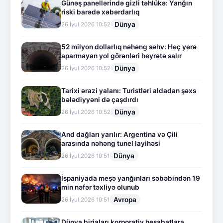
Günəş panellərində gizli təhlükə: Yanğın
riski barədə xəbərdarlıq
Dünya
26.İyul.2026 10:52
52 milyon dollarlıq nəhəng səhv: Heç yerə
aparmayan yol görənləri heyrətə salır
Dünya
26.İyul.2026 10:52
Tarixi ərazi yalanı: Turistləri aldadan şəxs
bələdiyyəni də çaşdırdı
Dünya
26.İyul.2026 10:52
And dağları yarılır: Argentina və Çili
arasında nəhəng tunel layihəsi
Dünya
26.İyul.2026 10:51
İspaniyada meşə yanğınları səbəbindən 19
min nəfər təxliyə olunub
Avropa
26.İyul.2026 10:51
Dünya birjaları korporativ hesabatlara