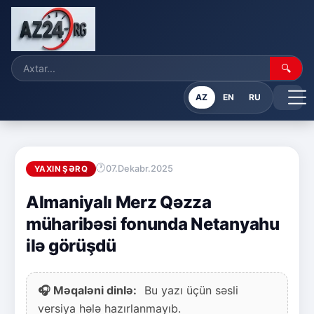
🔍
AZ
EN
RU
07.Dekabr.2025
YAXIN ŞƏRQ
Almaniyalı Merz Qəzza
müharibəsi fonunda Netanyahu
ilə görüşdü
🎧 Məqaləni dinlə:
Bu yazı üçün səsli
versiya hələ hazırlanmayıb.