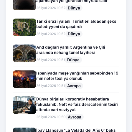
aparmayan yol görənləri heyrətə salır
Dünya
26.İyul.2026 10:52
Tarixi ərazi yalanı: Turistləri aldadan şəxs
bələdiyyəni də çaşdırdı
Dünya
26.İyul.2026 10:52
And dağları yarılır: Argentina və Çili
arasında nəhəng tunel layihəsi
Dünya
26.İyul.2026 10:51
İspaniyada meşə yanğınları səbəbindən 19
min nəfər təxliyə olunub
Avropa
26.İyul.2026 10:51
Dünya birjaları korporativ hesabatlara
fokuslanıb: Neft və faiz dərəcələrinin təsiri
altında cari vəziyyət
Avropa
26.İyul.2026 10:50
İbay Llanosun "La Velada del Año 6" boks