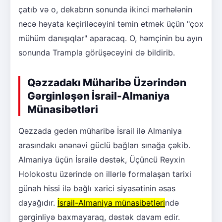
çatıb və o, dekabrın sonunda ikinci mərhələnin
necə həyata keçiriləcəyini təmin etmək üçün "çox
mühüm danışıqlar" aparacaq. O, həmçinin bu ayın
sonunda Trampla görüşəcəyini də bildirib.
Qəzzadakı Müharibə Üzərindən
Gərginləşən İsrail-Almaniya
Münasibətləri
Qəzzada gedən müharibə İsrail ilə Almaniya
arasındakı ənənəvi güclü bağları sınağa çəkib.
Almaniya üçün İsrailə dəstək, Üçüncü Reyxin
Holokostu üzərində on illərlə formalaşan tarixi
günah hissi ilə bağlı xarici siyasətinin əsas
dayağıdır.
İsrail-Almaniya münasibətləri
ndə
gərginliyə baxmayaraq, dəstək davam edir.