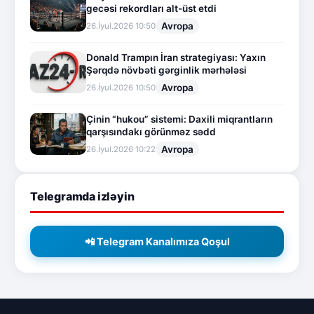
gecəsi rekordları alt-üst etdi
Avropa
26.İyul.2026 10:50
Donald Trampın İran strategiyası: Yaxın
Şərqdə növbəti gərginlik mərhələsi
Avropa
26.İyul.2026 10:50
Çinin “hukou” sistemi: Daxili miqrantların
qarşısındakı görünməz sədd
Avropa
26.İyul.2026 10:22
Telegramda izləyin
📲 Telegram Kanalımıza Qoşul