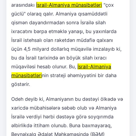
arasındakı
İsrail-Almaniya münasibətləri
"çox
güclü" olaraq qalır. Almaniya qısamüddətli
qismən dayandırmadan sonra İsrailə silah
ixracatını bərpa etməklə yanaşı, bu yaxınlarda
İsrail istehsalı olan raketdən müdafiə qalxanı
üçün 4,5 milyard dollarlıq müqavilə imzalayıb ki,
bu da İsrail tarixində ən böyük silah ixracı
müqaviləsi hesab olunur. Bu,
İsrail-Almaniya
münasibətləri
nin strateji əhəmiyyətini bir daha
göstərir.
Odeh deyib ki, Almaniyanın bu dəstəyi ölkədə və
xaricdə mübahisələrə səbəb olub və Almaniya
İsrailə verdiyi hərbi dəstəyə görə soyqırımda
əlbirlikdə ittiham olunub. Buna baxmayaraq,
Beynəlxalq Ədalət Məhkəməsində (BƏM)