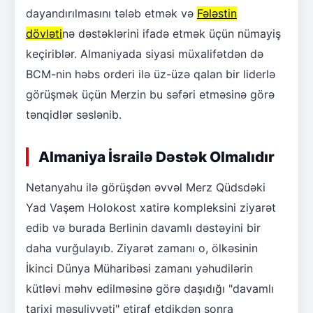
dayandırılmasını tələb etmək və
Fələstin
dövləti
nə dəstəklərini ifadə etmək üçün nümayiş
keçiriblər. Almaniyada siyasi müxalifətdən də
BCM-nin həbs orderi ilə üz-üzə qalan bir liderlə
görüşmək üçün Merzin bu səfəri etməsinə görə
tənqidlər səslənib.
Almaniya İsrailə Dəstək Olmalıdır
Netanyahu ilə görüşdən əvvəl Merz Qüdsdəki
Yad Vaşem Holokost xatirə kompleksini ziyarət
edib və burada Berlinin davamlı dəstəyini bir
daha vurğulayıb. Ziyarət zamanı o, ölkəsinin
İkinci Dünya Müharibəsi zamanı yəhudilərin
kütləvi məhv edilməsinə görə daşıdığı "davamlı
tarixi məsuliyyəti" etiraf etdikdən sonra