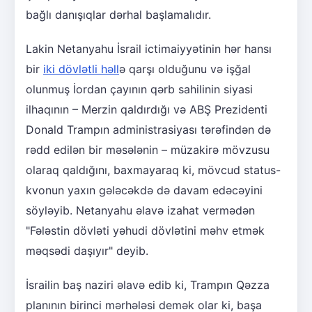
bağlı danışıqlar dərhal başlamalıdır.
Lakin Netanyahu İsrail ictimaiyyətinin hər hansı
bir
iki dövlətli həll
ə qarşı olduğunu və işğal
olunmuş İordan çayının qərb sahilinin siyasi
ilhaqının – Merzin qaldırdığı və ABŞ Prezidenti
Donald Trampın administrasiyası tərəfindən də
rədd edilən bir məsələnin – müzakirə mövzusu
olaraq qaldığını, baxmayaraq ki, mövcud status-
kvonun yaxın gələcəkdə də davam edəcəyini
söyləyib. Netanyahu əlavə izahat vermədən
"Fələstin dövləti yəhudi dövlətini məhv etmək
məqsədi daşıyır" deyib.
İsrailin baş naziri əlavə edib ki, Trampın Qəzza
planının birinci mərhələsi demək olar ki, başa