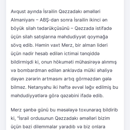
Avqust ayında İsrailin Qəzzadakı əməlləri
Almaniyanı – ABŞ-dan sonra İsrailin ikinci ən
böyük silah tədarükçüsünü – Qəzzada istifadə
üçün silah satışlarına məhdudiyyət qoymağa
sövq edib. Həmin vaxt Merz, bir alman lideri
üçün nadir hesab edilən ictimai tənqiddə
bildirmişdi ki, onun hökuməti mühasirəyə alınmış
və bombardman edilən anklavda mülki əhaliyə
dəyən zərərin artmasını artıq görməzdən gələ
bilməz. Netanyahu iki həftə əvvəl ləğv edilmiş bu
məhdudiyyətlərə görə qəzəbini ifadə edib.
Merz şənbə günü bu məsələyə toxunaraq bildirib
ki, "İsrail ordusunun Qəzzadakı əməlləri bizim
üçün bəzi dilemmalar yaradıb və biz onlara