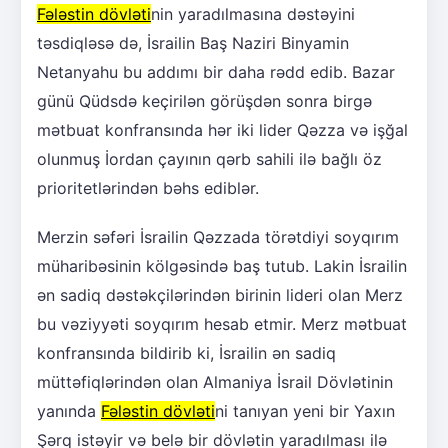
Fələstin dövləti
nin yaradılmasına dəstəyini
təsdiqləsə də, İsrailin Baş Naziri Binyamin
Netanyahu bu addımı bir daha rədd edib. Bazar
günü Qüdsdə keçirilən görüşdən sonra birgə
mətbuat konfransında hər iki lider Qəzza və işğal
olunmuş İordan çayının qərb sahili ilə bağlı öz
prioritetlərindən bəhs ediblər.
Merzin səfəri İsrailin Qəzzada törətdiyi soyqırım
müharibəsinin kölgəsində baş tutub. Lakin İsrailin
ən sadiq dəstəkçilərindən birinin lideri olan Merz
bu vəziyyəti soyqırım hesab etmir. Merz mətbuat
konfransında bildirib ki, İsrailin ən sadiq
müttəfiqlərindən olan Almaniya İsrail Dövlətinin
yanında
Fələstin dövləti
ni tanıyan yeni bir Yaxın
Şərq istəyir və belə bir dövlətin yaradılması ilə