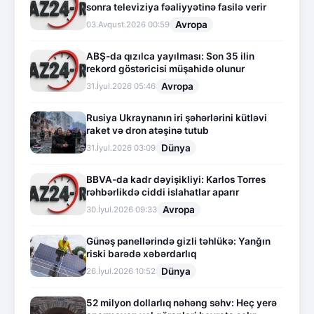
sonra televiziya fəaliyyətinə fasilə verir
Avropa
03.Avqust.2026 00:59
ABŞ-da qızılca yayılması: Son 35 ilin
rekord göstəricisi müşahidə olunur
Avropa
31.İyul.2026 05:46
Rusiya Ukraynanın iri şəhərlərini kütləvi
raket və dron atəşinə tutub
Dünya
31.İyul.2026 03:09
BBVA-da kadr dəyişikliyi: Karlos Torres
rəhbərlikdə ciddi islahatlar aparır
Avropa
30.İyul.2026 09:33
Günəş panellərində gizli təhlükə: Yanğın
riski barədə xəbərdarlıq
Dünya
26.İyul.2026 10:52
52 milyon dollarlıq nəhəng səhv: Heç yerə