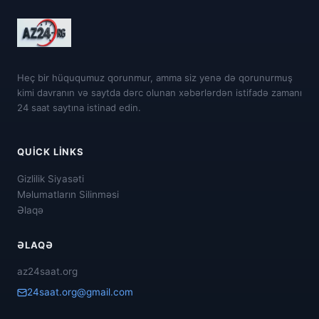
Heç bir hüququmuz qorunmur, amma siz yenə də qorunurmuş
kimi davranın və saytda dərc olunan xəbərlərdən istifadə zamanı
24 saat saytına istinad edin.
QUICK LINKS
Gizlilik Siyasəti
Məlumatların Silinməsi
Əlaqə
ƏLAQƏ
az24saat.org
24saat.org@gmail.com