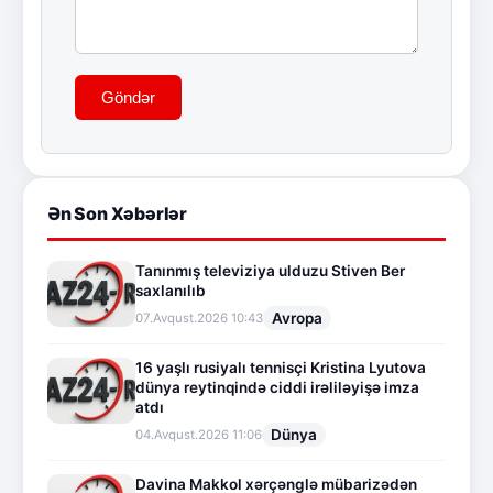
Göndər
Ən Son Xəbərlər
Tanınmış televiziya ulduzu Stiven Ber
saxlanılıb
Avropa
07.Avqust.2026 10:43
16 yaşlı rusiyalı tennisçi Kristina Lyutova
dünya reytinqində ciddi irəliləyişə imza
atdı
Dünya
04.Avqust.2026 11:06
Davina Makkol xərçənglə mübarizədən