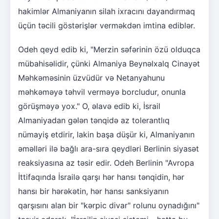
hakimlər Almaniyanın silah ixracını dayandırmaq
üçün təcili göstərişlər verməkdən imtina ediblər.
Odeh qeyd edib ki, "Merzin səfərinin özü olduqca
mübahisəlidir, çünki Almaniya Beynəlxalq Cinayət
Məhkəməsinin üzvüdür və Netanyahunu
məhkəməyə təhvil verməyə borcludur, onunla
görüşməyə yox." O, əlavə edib ki, İsrail
Almaniyadan gələn tənqidə az tolerantlıq
nümayiş etdirir, lakin başa düşür ki, Almaniyanın
əməlləri ilə bağlı ara-sıra qeydləri Berlinin siyasət
reaksiyasına az təsir edir. Odeh Berlinin "Avropa
İttifaqında İsrailə qarşı hər hansı tənqidin, hər
hansı bir hərəkətin, hər hansı sanksiyanın
qarşısını alan bir "kərpic divar" rolunu oynadığını"