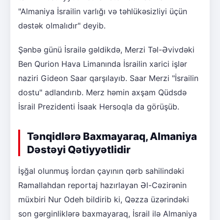
"Almaniya İsrailin varlığı və təhlükəsizliyi üçün
dəstək olmalıdır" deyib.
Şənbə günü İsrailə gəldikdə, Merzi Təl-Əvivdəki
Ben Qurion Hava Limanında İsrailin xarici işlər
naziri Gideon Saar qarşılayıb. Saar Merzi "İsrailin
dostu" adlandırıb. Merz həmin axşam Qüdsdə
İsrail Prezidenti İsaak Hersoqla da görüşüb.
Tənqidlərə Baxmayaraq, Almaniya
Dəstəyi Qətiyyətlidir
İşğal olunmuş İordan çayının qərb sahilindəki
Ramallahdan reportaj hazırlayan Əl-Cəzirənin
müxbiri Nur Odeh bildirib ki, Qəzza üzərindəki
son gərginliklərə baxmayaraq, İsrail ilə Almaniya