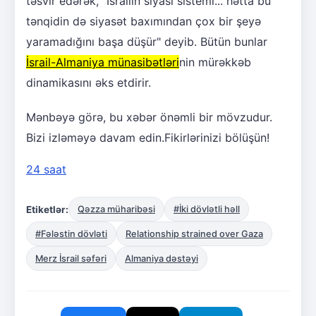
təsvir edərək, "İsrailin siyasi sistemi... hətta bu
tənqidin də siyasət baxımından çox bir şeyə
yaramadığını başa düşür" deyib. Bütün bunlar
İsrail-Almaniya münasibətləri
nin mürəkkəb
dinamikasını əks etdirir.
Mənbəyə görə, bu xəbər önəmli bir mövzudur.
Bizi izləməyə davam edin.Fikirlərinizi bölüşün!
24 saat
Etiketlər:
Qəzza müharibəsi
#İki dövlətli həll
#Fələstin dövləti
Relationship strained over Gaza
Merz İsrail səfəri
Almaniya dəstəyi