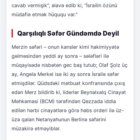
cavab vermişik", əlavə edib ki, "İsrailin özünü
müdafiə etmək hüququ var."
Qarşılıqlı Səfər Gündəmdə Deyil
Merzin səfəri – onun kansler kimi hakimiyyətə
gəlməsindən yeddi ay sonra – sələfləri ilə
müqayisədə nisbətən gec baş tutub; Olaf Şolz üç
ay, Angela Merkel isə iki ay sonra İsrailə səfər
etmişdilər. Qüdsdəki mətbuat konfransında çıxış
edən Merz bildirib ki, liderlər Beynəlxalq Cinayət
Məhkəməsi (BCM) tərəfindən Qəzzada iddia
edilən hərbi cinayətlərə görə həbs orderi ilə üz-
üzə qalan Netanyahunun Berlinə səfərini
müzakirə etməyiblər.