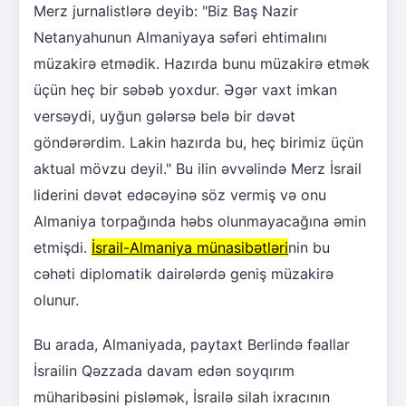
Merz jurnalistlərə deyib: "Biz Baş Nazir
Netanyahunun Almaniyaya səfəri ehtimalını
müzakirə etmədik. Hazırda bunu müzakirə etmək
üçün heç bir səbəb yoxdur. Əgər vaxt imkan
versəydi, uyğun gələrsə belə bir dəvət
göndərərdim. Lakin hazırda bu, heç birimiz üçün
aktual mövzu deyil." Bu ilin əvvəlində Merz İsrail
liderini dəvət edəcəyinə söz vermiş və onu
Almaniya torpağında həbs olunmayacağına əmin
etmişdi.
İsrail-Almaniya münasibətləri
nin bu
cəhəti diplomatik dairələrdə geniş müzakirə
olunur.
Bu arada, Almaniyada, paytaxt Berlində fəallar
İsrailin Qəzzada davam edən soyqırım
müharibəsini pisləmək, İsrailə silah ixracının