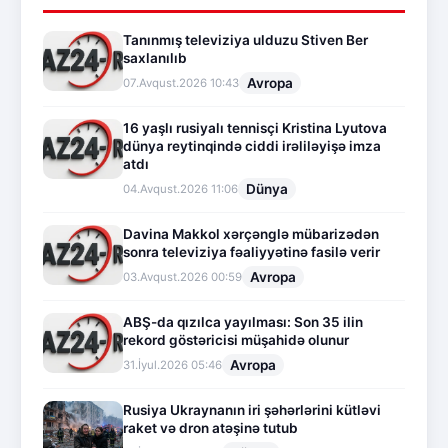
Tanınmış televiziya ulduzu Stiven Ber
saxlanılıb
Avropa
07.Avqust.2026 10:43
16 yaşlı rusiyalı tennisçi Kristina Lyutova
dünya reytinqində ciddi irəliləyişə imza
atdı
Dünya
04.Avqust.2026 11:06
Davina Makkol xərçənglə mübarizədən
sonra televiziya fəaliyyətinə fasilə verir
Avropa
03.Avqust.2026 00:59
ABŞ-da qızılca yayılması: Son 35 ilin
rekord göstəricisi müşahidə olunur
Avropa
31.İyul.2026 05:46
Rusiya Ukraynanın iri şəhərlərini kütləvi
raket və dron atəşinə tutub