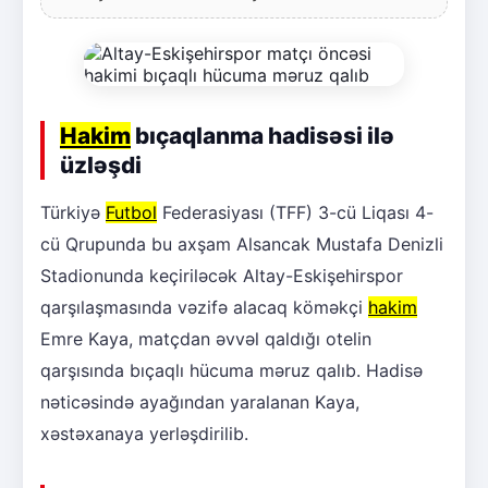
Hakim
bıçaqlanma hadisəsi ilə
üzləşdi
Türkiyə
Futbol
Federasiyası (TFF) 3-cü Liqası 4-
cü Qrupunda bu axşam Alsancak Mustafa Denizli
Stadionunda keçiriləcək Altay-Eskişehirspor
qarşılaşmasında vəzifə alacaq köməkçi
hakim
Emre Kaya, matçdan əvvəl qaldığı otelin
qarşısında bıçaqlı hücuma məruz qalıb. Hadisə
nəticəsində ayağından yaralanan Kaya,
xəstəxanaya yerləşdirilib.