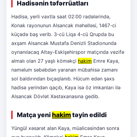
Hadisənin təfərrüatları
Hadisə, yerli vaxtla saat 02:00 radələrində,
Konak rayonunun Alsancak məhəlləsi, 1467-ci
küçədə baş verib. 3-cü Liqa 4-cü Qrupda bu
axşam Alsancak Mustafa Denizli Stadionunda
oynanılacaq Altay-Eskişehirspor matçında vəzifə
almalı olan 27 yaşlı köməkçi
hakim
Emre Kaya,
naməlum səbəbdən yaranan mübahisə zamanı
sol baldırından bıçaqlanıb. Hücum edən şəxs
hadisə yerindən qaçıb, Kaya isə öz imkanları ilə
Alsancak Dövlət Xəstəxanasına gedib.
Matça yeni
hakim
təyin edildi
Yüngül xəsarət alan Kaya, müalicəsindən sonra
evə buraxılıb. Köməkçi
hakim
Emre Kaya