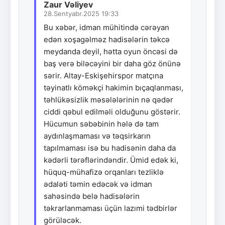
Zaur Vəliyev
28.Sentyabr.2025 19:33
Bu xəbər, idman mühitində cərəyan
edən xoşagəlməz hadisələrin təkcə
meydanda deyil, hətta oyun öncəsi də
baş verə biləcəyini bir daha göz önünə
sərir. Altay-Eskişehirspor matçına
təyinatlı köməkçi hakimin bıçaqlanması,
təhlükəsizlik məsələlərinin nə qədər
ciddi qəbul edilməli olduğunu göstərir.
Hücumun səbəbinin hələ də tam
aydınlaşmaması və təqsirkarın
tapılmaması isə bu hadisənin daha da
kədərli tərəflərindəndir. Ümid edək ki,
hüquq-mühafizə orqanları tezliklə
ədaləti təmin edəcək və idman
sahəsində belə hadisələrin
təkrarlanmaması üçün lazımi tədbirlər
görüləcək.