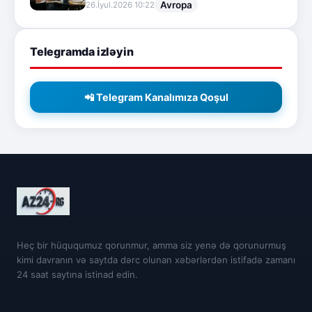
Avropa
26.İyul.2026 10:22
Telegramda izləyin
📲 Telegram Kanalımıza Qoşul
Heç bir hüququmuz qorunmur, amma siz yenə də qorunurmuş
kimi davranın və saytda dərc olunan xəbərlərdən istifadə zamanı
24 saat saytına istinad edin.