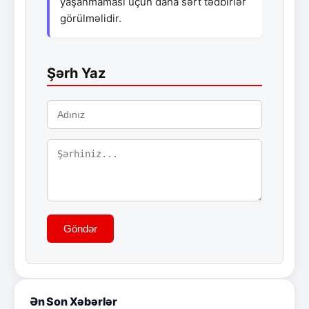
yaşanmaması üçün daha sərt tədbirlər
görülməlidir.
Şərh Yaz
Göndər
Ən Son Xəbərlər