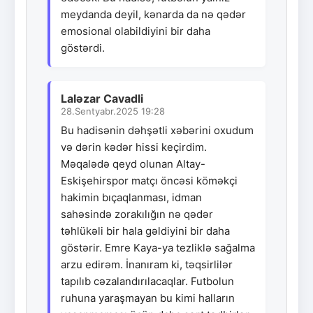
meydanda deyil, kənarda da nə qədər
emosional olabildiyini bir daha
göstərdi.
Laləzar Cavadli
28.Sentyabr.2025 19:28
Bu hadisənin dəhşətli xəbərini oxudum
və dərin kədər hissi keçirdim.
Məqalədə qeyd olunan Altay-
Eskişehirspor matçı öncəsi köməkçi
hakimin bıçaqlanması, idman
sahəsində zorakılığın nə qədər
təhlükəli bir hala gəldiyini bir daha
göstərir. Emre Kaya-ya tezliklə sağalma
arzu edirəm. İnanıram ki, təqsirlilər
tapılıb cəzalandırılacaqlar. Futbolun
ruhuna yaraşmayan bu kimi halların