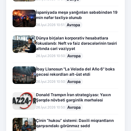
İspaniyada meşə yanğınları səbəbindən 19
min nəfər təxliyə olunub
Avropa
26.İyul.2026 10:51
Dünya birjaları korporativ hesabatlara
fokuslanıb: Neft və faiz dərəcələrinin təsiri
altında cari vəziyyət
Avropa
26.İyul.2026 10:50
İbay Llanosun "La Velada del Año 6" boks
gecəsi rekordları alt-üst etdi
Avropa
26.İyul.2026 10:50
Donald Trampın İran strategiyası: Yaxın
Şərqdə növbəti gərginlik mərhələsi
Avropa
26.İyul.2026 10:50
Çinin “hukou” sistemi: Daxili miqrantların
qarşısındakı görünməz sədd