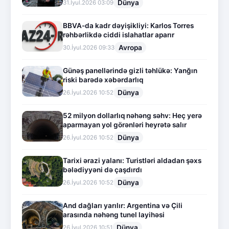
Dünya
31.İyul.2026 03:09
BBVA-da kadr dəyişikliyi: Karlos Torres
rəhbərlikdə ciddi islahatlar aparır
Avropa
30.İyul.2026 09:33
Günəş panellərində gizli təhlükə: Yanğın
riski barədə xəbərdarlıq
Dünya
26.İyul.2026 10:52
52 milyon dollarlıq nəhəng səhv: Heç yerə
aparmayan yol görənləri heyrətə salır
Dünya
26.İyul.2026 10:52
Tarixi ərazi yalanı: Turistləri aldadan şəxs
bələdiyyəni də çaşdırdı
Dünya
26.İyul.2026 10:52
And dağları yarılır: Argentina və Çili
arasında nəhəng tunel layihəsi
Dünya
26.İyul.2026 10:51