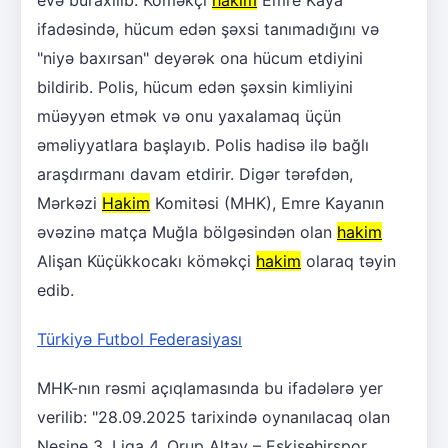
ifadəsində, hücum edən şəxsi tanımadığını və
"niyə baxırsan" deyərək ona hücum etdiyini
bildirib. Polis, hücum edən şəxsin kimliyini
müəyyən etmək və onu yaxalamaq üçün
əməliyyatlara başlayıb. Polis hadisə ilə bağlı
araşdırmanı davam etdirir. Digər tərəfdən,
Mərkəzi
Hakim
Komitəsi (MHK), Emre Kayanın
əvəzinə matça Muğla bölgəsindən olan
hakim
Alişan Küçükkocakı köməkçi
hakim
olaraq təyin
edib.
Türkiyə Futbol Federasiyası
MHK-nın rəsmi açıqlamasında bu ifadələrə yer
verilib: "28.09.2025 tarixində oynanılacaq olan
Nesine 3. Liqa 4. Qrup Altay – Eskişehirspor