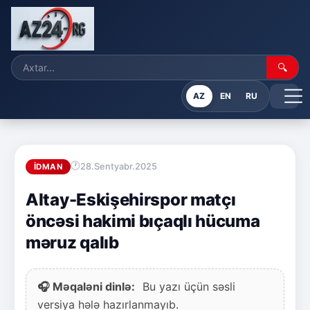
🔍
AZ
EN
RU
28.Sentyabr.2025
İDMAN
Altay-Eskişehirspor matçı
öncəsi hakimi bıçaqlı hücuma
məruz qalıb
🎧 Məqaləni dinlə:
Bu yazı üçün səsli
versiya hələ hazırlanmayıb.