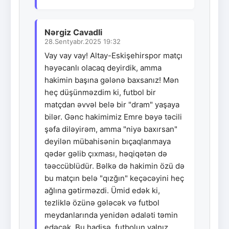
Nərgiz Cavadli
28.Sentyabr.2025 19:32
Vay vay vay! Altay-Eskişehirspor matçı
həyəcanlı olacaq deyirdik, amma
hakimin başına gələnə baxsanız! Mən
heç düşünməzdim ki, futbol bir
matçdan əvvəl belə bir "dram" yaşaya
bilər. Gənc hakimimiz Emre bəyə təcili
şəfa diləyirəm, amma "niyə baxırsan"
deyilən mübahisənin bıçaqlanmaya
qədər gəlib çıxması, həqiqətən də
təəccüblüdür. Bəlkə də hakimin özü də
bu matçın belə "qızğın" keçəcəyini heç
ağlına gətirməzdi. Ümid edək ki,
tezliklə özünə gələcək və futbol
meydanlarında yenidən ədaləti təmin
edəcək. Bu hadisə, futbolun yalnız