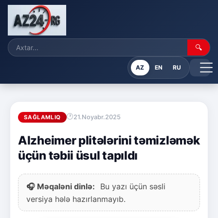
🔍
AZ
EN
RU
21.Noyabr.2025
SAĞLAMLIQ
Alzheimer plitələrini təmizləmək
üçün təbii üsul tapıldı
🎧 Məqaləni dinlə:
Bu yazı üçün səsli
versiya hələ hazırlanmayıb.