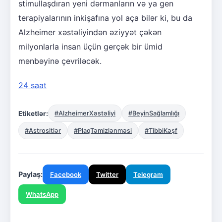
stimullaşdıran yeni dərmanların və ya gen
terapiyalarının inkişafına yol aça bilər ki, bu da
Alzheimer xəstəliyindən əziyyət çəkən
milyonlarla insan üçün gerçək bir ümid
mənbəyinə çevriləcək.
24 saat
Etiketlər:
#AlzheimerXəstəliyi
#BeyinSağlamlığı
#Astrositlər
#PlaqTəmizlənməsi
#TibbiKəşf
Paylaş:
Facebook
Twitter
Telegram
WhatsApp