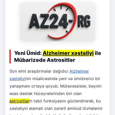
Yeni Ümid:
Alzheimer xəstəliyi
ilə
Mübarizədə Astrositlər
Son elmi araşdırmalar dağıdıcı
Alzheimer
xəstəliyi
nin müalicəsində yeni və ümidverici bir
yanaşmanı ortaya qoyub. Mütəxəssislər, beynin
əsas dəstək hüceyrələrindən biri olan
astrositlər
in təbii funksiyasını gücləndirərək, bu
xəstəliyin əlaməti olan zərərli amiloid lövhələrini