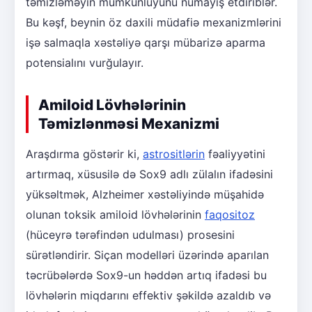
təmizləməyin mümkünlüyünü nümayiş etdiriblər.
Bu kəşf, beynin öz daxili müdafiə mexanizmlərini
işə salmaqla xəstəliyə qarşı mübarizə aparma
potensialını vurğulayır.
Amiloid Lövhələrinin
Təmizlənməsi Mexanizmi
Araşdırma göstərir ki,
astrositlərin
fəaliyyətini
artırmaq, xüsusilə də Sox9 adlı zülalın ifadəsini
yüksəltmək, Alzheimer xəstəliyində müşahidə
olunan toksik amiloid lövhələrinin
faqositoz
(hüceyrə tərəfindən udulması) prosesini
sürətləndirir. Siçan modelləri üzərində aparılan
təcrübələrdə Sox9-un həddən artıq ifadəsi bu
lövhələrin miqdarını effektiv şəkildə azaldıb və