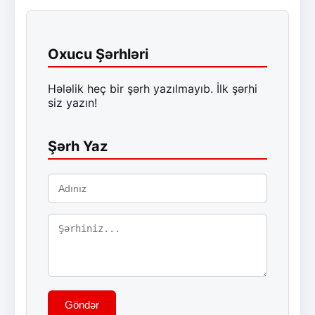
Oxucu Şərhləri
Hələlik heç bir şərh yazılmayıb. İlk şərhi
siz yazın!
Şərh Yaz
Göndər