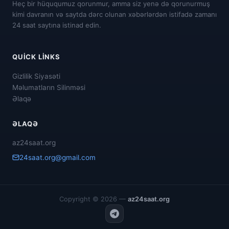
Heç bir hüququmuz qorunmur, amma siz yenə də qorunurmuş
kimi davranın və saytda dərc olunan xəbərlərdən istifadə zamanı
24 saat saytına istinad edin.
QUICK LINKS
Gizlilik Siyasəti
Məlumatların Silinməsi
Əlaqə
ƏLAQƏ
az24saat.org
24saat.org@gmail.com
Copyright © 2026 —
az24saat.org