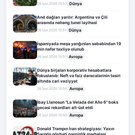
Dünya
26.İyul.2026 10:52
And dağları yarılır: Argentina və Çili
arasında nəhəng tunel layihəsi
Dünya
26.İyul.2026 10:51
İspaniyada meşə yanğınları səbəbindən 19
min nəfər təxliyə olunub
Avropa
26.İyul.2026 10:51
Dünya birjaları korporativ hesabatlara
fokuslanıb: Neft və faiz dərəcələrinin təsiri
altında cari vəziyyət
Avropa
26.İyul.2026 10:50
İbay Llanosun "La Velada del Año 6" boks
gecəsi rekordları alt-üst etdi
Avropa
26.İyul.2026 10:50
Donald Trampın İran strategiyası: Yaxın
Şərqdə növbəti gərginlik mərhələsi