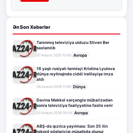
Ən Son Xəbərlər
Tanınmış televiziya ulduzu Stiven Ber
saxlanılıb
Avropa
07.Avqust.2026 10:43
16 yaşlı rusiyalı tennisçi Kristina Lyutova
dünya reytinqində ciddi irəliləyişə imza
atdı
Dünya
04.Avqust.2026 11:06
Davina Makkol xərçənglə mübarizədən
sonra televiziya fəaliyyətinə fasilə verir
Avropa
03.Avqust.2026 00:59
ABŞ-da qızılca yayılması: Son 35 ilin
rekord göstəricisi müşahidə olunur