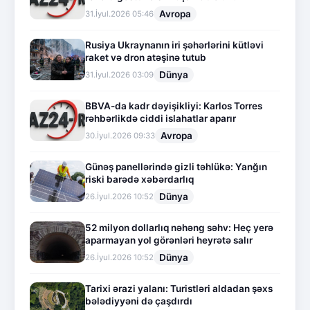
Avropa
31.İyul.2026 05:46
Rusiya Ukraynanın iri şəhərlərini kütləvi
raket və dron atəşinə tutub
Dünya
31.İyul.2026 03:09
BBVA-da kadr dəyişikliyi: Karlos Torres
rəhbərlikdə ciddi islahatlar aparır
Avropa
30.İyul.2026 09:33
Günəş panellərində gizli təhlükə: Yanğın
riski barədə xəbərdarlıq
Dünya
26.İyul.2026 10:52
52 milyon dollarlıq nəhəng səhv: Heç yerə
aparmayan yol görənləri heyrətə salır
Dünya
26.İyul.2026 10:52
Tarixi ərazi yalanı: Turistləri aldadan şəxs
bələdiyyəni də çaşdırdı