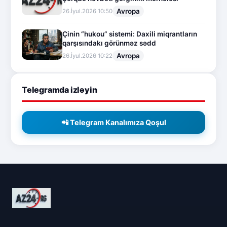
Avropa
26.İyul.2026 10:50
Çinin “hukou” sistemi: Daxili miqrantların
qarşısındakı görünməz sədd
Avropa
26.İyul.2026 10:22
Telegramda izləyin
📲 Telegram Kanalımıza Qoşul