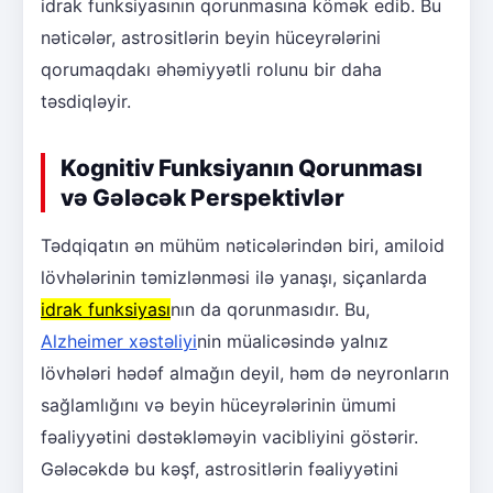
idrak funksiyasının qorunmasına kömək edib. Bu
nəticələr, astrositlərin beyin hüceyrələrini
qorumaqdakı əhəmiyyətli rolunu bir daha
təsdiqləyir.
Kognitiv Funksiyanın Qorunması
və Gələcək Perspektivlər
Tədqiqatın ən mühüm nəticələrindən biri, amiloid
lövhələrinin təmizlənməsi ilə yanaşı, siçanlarda
idrak funksiyası
nın da qorunmasıdır. Bu,
Alzheimer xəstəliyi
nin müalicəsində yalnız
lövhələri hədəf almağın deyil, həm də neyronların
sağlamlığını və beyin hüceyrələrinin ümumi
fəaliyyətini dəstəkləməyin vacibliyini göstərir.
Gələcəkdə bu kəşf, astrositlərin fəaliyyətini