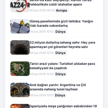
BBVA-da kadr dəyişikliyi: Karlos Torres
rəhbərlikdə ciddi islahatlar aparır
Avropa
30.İyul.2026 09:33
Günəş panellərində gizli təhlükə: Yanğın
riski barədə xəbərdarlıq
Dünya
26.İyul.2026 10:52
52 milyon dollarlıq nəhəng səhv: Heç yerə
aparmayan yol görənləri heyrətə salır
Dünya
26.İyul.2026 10:52
Tarixi ərazi yalanı: Turistləri aldadan şəxs
bələdiyyəni də çaşdırdı
Dünya
26.İyul.2026 10:52
And dağları yarılır: Argentina və Çili
arasında nəhəng tunel layihəsi
Dünya
26.İyul.2026 10:51
İspaniyada meşə yanğınları səbəbindən 19