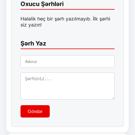
Oxucu Şərhləri
Hələlik heç bir şərh yazılmayıb. İlk şərhi
siz yazın!
Şərh Yaz
Göndər