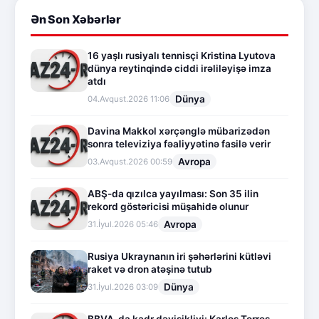
Ən Son Xəbərlər
16 yaşlı rusiyalı tennisçi Kristina Lyutova
dünya reytinqində ciddi irəliləyişə imza
atdı
Dünya
04.Avqust.2026 11:06
Davina Makkol xərçənglə mübarizədən
sonra televiziya fəaliyyətinə fasilə verir
Avropa
03.Avqust.2026 00:59
ABŞ-da qızılca yayılması: Son 35 ilin
rekord göstəricisi müşahidə olunur
Avropa
31.İyul.2026 05:46
Rusiya Ukraynanın iri şəhərlərini kütləvi
raket və dron atəşinə tutub
Dünya
31.İyul.2026 03:09