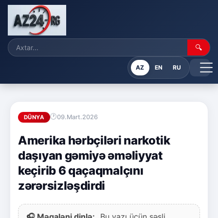
🔍
AZ
EN
RU
09.Mart.2026
DÜNYA
Amerika hərbçiləri narkotik
daşıyan gəmiyə əməliyyat
keçirib 6 qaçaqmalçını
zərərsizləşdirdi
🎧 Məqaləni dinlə:
Bu yazı üçün səsli