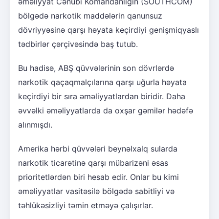
əməliyyat Cənubi Komandanlığın (SOUTHCOM)
bölgədə narkotik maddələrin qanunsuz
dövriyyəsinə qarşı həyata keçirdiyi genişmiqyaslı
tədbirlər çərçivəsində baş tutub.
Bu hadisə, ABŞ qüvvələrinin son dövrlərdə
narkotik qaçaqmalçılarına qarşı uğurla həyata
keçirdiyi bir sıra əməliyyatlardan biridir. Daha
əvvəlki əməliyyatlarda da oxşar gəmilər hədəfə
alınmışdı.
Amerika hərbi qüvvələri beynəlxalq sularda
narkotik ticarətinə qarşı mübarizəni əsas
prioritetlərdən biri hesab edir. Onlar bu kimi
əməliyyatlar vasitəsilə bölgədə sabitliyi və
təhlükəsizliyi təmin etməyə çalışırlar.