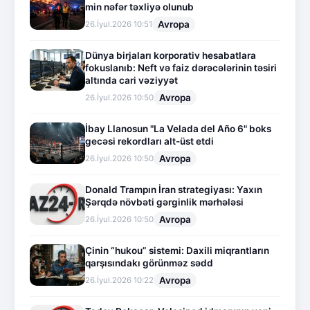
min nəfər təxliyə olunub
Avropa
26.İyul.2026 10:51
Dünya birjaları korporativ hesabatlara
fokuslanıb: Neft və faiz dərəcələrinin təsiri
altında cari vəziyyət
Avropa
26.İyul.2026 10:50
İbay Llanosun "La Velada del Año 6" boks
gecəsi rekordları alt-üst etdi
Avropa
26.İyul.2026 10:50
Donald Trampın İran strategiyası: Yaxın
Şərqdə növbəti gərginlik mərhələsi
Avropa
26.İyul.2026 10:50
Çinin “hukou” sistemi: Daxili miqrantların
qarşısındakı görünməz sədd
Avropa
26.İyul.2026 10:22