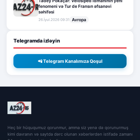
Tadey Pokaçar: Velosiped idmanının yeni
fenomeni və Tur de Fransın əfsanəvi
səhifəsi
Avropa
26.İyul.2026 09:31
Telegramda izləyin
📲 Telegram Kanalımıza Qoşul
Heç bir hüququmuz qorunmur, amma siz yenə də qorunurmuş
kimi davranın və saytda dərc olunan xəbərlərdən istifadə zamanı