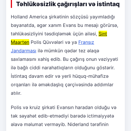
Təhlükəsizlik çağırışları və istintaq
Holland America şirkətinin sözçüsü yayımladığı
bəyanatda, əgər xanım Evans bu mesajı görürsə,
təhlükəsizliyini təsdiqləmək üçün ailəsi,
Sint
Maarten
Polis Qüvvələri və ya
Fransız
Jandarması
ilə mümkün qədər tez əlaqə
saxlamasını xahiş edib. Bu çağırış onun vəziyyəti
ilə bağlı ciddi narahatlıqların olduğunu göstərir.
İstintaq davam edir və yerli hüquq-mühafizə
orqanları ilə əməkdaşlıq çərçivəsində addımlar
atılır.
Polis və kruiz şirkəti Evansın haradan olduğu və
tək səyahət edib-etmədiyi barədə ictimaiyyətə
əlavə məlumat verməyib. Niderland tərəfinin