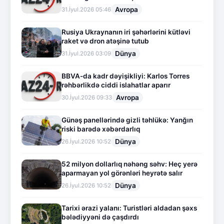
Avropa
31.İyul.2026 05:46
Rusiya Ukraynanın iri şəhərlərini kütləvi
raket və dron atəşinə tutub
Dünya
31.İyul.2026 03:09
BBVA-da kadr dəyişikliyi: Karlos Torres
rəhbərlikdə ciddi islahatlar aparır
Avropa
30.İyul.2026 09:33
Günəş panellərində gizli təhlükə: Yanğın
riski barədə xəbərdarlıq
Dünya
26.İyul.2026 10:52
52 milyon dollarlıq nəhəng səhv: Heç yerə
aparmayan yol görənləri heyrətə salır
Dünya
26.İyul.2026 10:52
Tarixi ərazi yalanı: Turistləri aldadan şəxs
bələdiyyəni də çaşdırdı