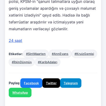
polisi, KPSM-in "qanuni təlimatlara uyğun olaraq
geniş yoxlamalar apardığını və çoxsaylı məlumat
xətlərini izlədiyini" qeyd edib. Hadisə ilə bağlı
təfərrüatlar araşdırılır və ictimaiyyətə yeni
məlumatların veriləcəyi gözlənilir.
24 saat
Etiketlər:
#SintMaarten
#AnnEvans
#KruizGəmisi
#İtkinDüşmüş
#KaribAdaları
Paylaş:
Facebook
Twitter
Telegram
WhatsApp