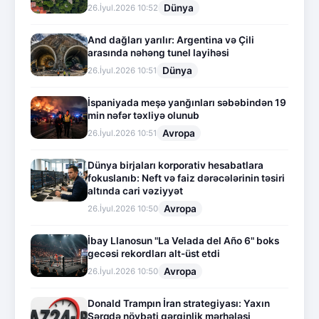
Dünya
26.İyul.2026 10:52
And dağları yarılır: Argentina və Çili
arasında nəhəng tunel layihəsi
Dünya
26.İyul.2026 10:51
İspaniyada meşə yanğınları səbəbindən 19
min nəfər təxliyə olunub
Avropa
26.İyul.2026 10:51
Dünya birjaları korporativ hesabatlara
fokuslanıb: Neft və faiz dərəcələrinin təsiri
altında cari vəziyyət
Avropa
26.İyul.2026 10:50
İbay Llanosun "La Velada del Año 6" boks
gecəsi rekordları alt-üst etdi
Avropa
26.İyul.2026 10:50
Donald Trampın İran strategiyası: Yaxın
Şərqdə növbəti gərginlik mərhələsi