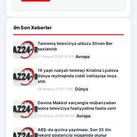
Ən Son Xəbərlər
Tanınmış televiziya ulduzu Stiven Ber
saxlanılıb
Avropa
07.Avqust.2026 10:43
16 yaşlı rusiyalı tennisçi Kristina Lyutova
dünya reytinqində ciddi irəliləyişə imza
atdı
Dünya
04.Avqust.2026 11:06
Davina Makkol xərçənglə mübarizədən
sonra televiziya fəaliyyətinə fasilə verir
Avropa
03.Avqust.2026 00:59
ABŞ-da qızılca yayılması: Son 35 ilin
rekord göstəricisi müşahidə olunur