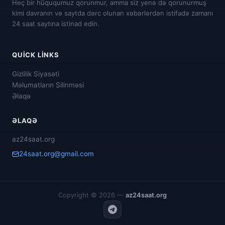
Heç bir hüququmuz qorunmur, amma siz yenə də qorunurmuş
kimi davranın və saytda dərc olunan xəbərlərdən istifadə zamanı
24 saat saytına istinad edin.
QUICK LINKS
Gizlilik Siyasəti
Məlumatların Silinməsi
Əlaqə
ƏLAQƏ
az24saat.org
24saat.org@gmail.com
Copyright © 2026 —
az24saat.org