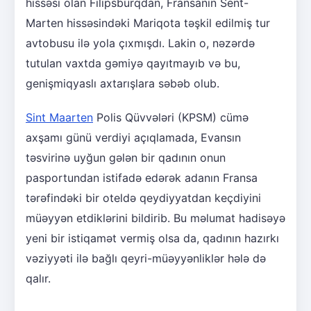
hissəsi olan Filipsburqdan, Fransanın Sent-
Marten hissəsindəki Mariqota təşkil edilmiş tur
avtobusu ilə yola çıxmışdı. Lakin o, nəzərdə
tutulan vaxtda gəmiyə qayıtmayıb və bu,
genişmiqyaslı axtarışlara səbəb olub.
Sint Maarten
Polis Qüvvələri (KPSM) cümə
axşamı günü verdiyi açıqlamada, Evansın
təsvirinə uyğun gələn bir qadının onun
pasportundan istifadə edərək adanın Fransa
tərəfindəki bir oteldə qeydiyyatdan keçdiyini
müəyyən etdiklərini bildirib. Bu məlumat hadisəyə
yeni bir istiqamət vermiş olsa da, qadının hazırkı
vəziyyəti ilə bağlı qeyri-müəyyənliklər hələ də
qalır.