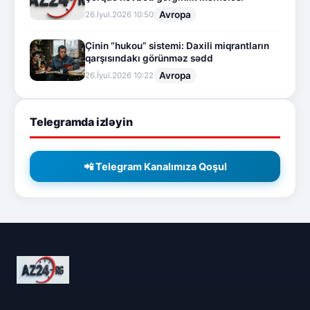
Avropa
26.İyul.2026 10:50
Çinin “hukou” sistemi: Daxili miqrantların
qarşısındakı görünməz sədd
Avropa
26.İyul.2026 10:22
Telegramda izləyin
📲 Telegram Kanalımıza Qoşul