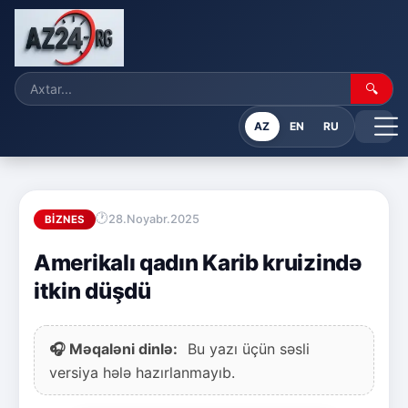
🔍
AZ
EN
RU
28.Noyabr.2025
BIZNES
Amerikalı qadın Karib kruizində
itkin düşdü
🎧 Məqaləni dinlə:
Bu yazı üçün səsli
versiya hələ hazırlanmayıb.