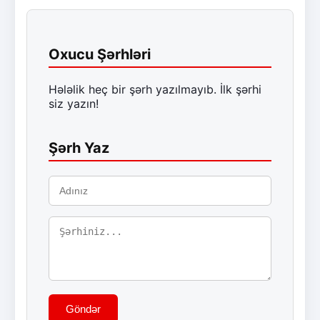
Oxucu Şərhləri
Hələlik heç bir şərh yazılmayıb. İlk şərhi
siz yazın!
Şərh Yaz
Göndər