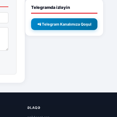
Telegramda izləyin
📲 Telegram Kanalımıza Qoşul
ƏLAQƏ