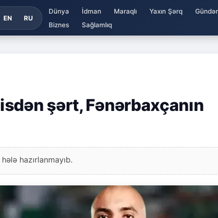
Dünya
İdman
Maraqlı
Yaxın Şərq
Gündə
EN
RU
Biznes
Sağlamlıq
isdən şərt, Fənərbaxçanın
 hələ hazırlanmayıb.