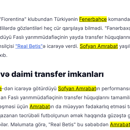
 "Fiorentina" klubundan Türkiyənin
Fenerbahçe
komanda
rdlilərdə gözləntiləri heç cür qarşılaya bilmədi. "Fənərbax
rdüyü Faslı yarımmüdafiəçinin yayda transfer hüquqların
silçisi
"Real Betis"
ə icarəyə verdi.
Sofyan Amrabat
yaşı
xıb.
 və daimi transfer imkanları
e
-dən icarəyə götürdüyü
Sofyan Amrabat
ın performans
an Faslı yarımmüdafiəçinin transfer hüquqlarını tamamil
kləşməsi üçün
Amrabat
ın da müəyyən fədakarlıq etməsi t
o qazanan təcrübəli futbolçunun əmək haqqında güzəştə 
a bilər. Məlumata görə, "Real Betis" bu səbəbdən
Amraba