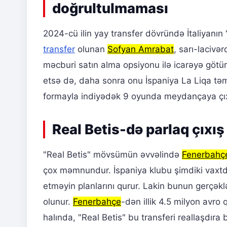
doğrultulmaması
2024-cü ilin yay transfer dövründə İtaliyanın
transfer
olunan
Sofyan Amrabat
, sarı-lacivə
məcburi satın alma opsiyonu ilə icarəyə götü
etsə də, daha sonra onu İspaniya La Liqa təm
formayla indiyədək 9 oyunda meydançaya çı
Real Betis-də parlaq çıxış
"Real Betis" mövsümün əvvəlində
Fenerbahç
çox məmnundur. İspaniya klubu şimdiki vaxtd
etməyin planlarını qurur. Lakin bunun gerçə
olunur.
Fenerbahçe
-dən illik 4.5 milyon avr
halında, "Real Betis" bu transferi reallaşdır