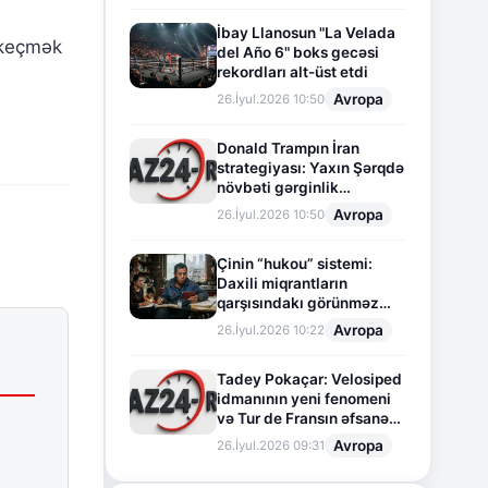
İbay Llanosun "La Velada
ə keçmək
del Año 6" boks gecəsi
rekordları alt-üst etdi
Avropa
26.İyul.2026 10:50
Donald Trampın İran
strategiyası: Yaxın Şərqdə
növbəti gərginlik
mərhələsi
Avropa
26.İyul.2026 10:50
Çinin “hukou” sistemi:
Daxili miqrantların
qarşısındakı görünməz
sədd
Avropa
26.İyul.2026 10:22
Tadey Pokaçar: Velosiped
idmanının yeni fenomeni
və Tur de Fransın əfsanəvi
səhifəsi
Avropa
26.İyul.2026 09:31