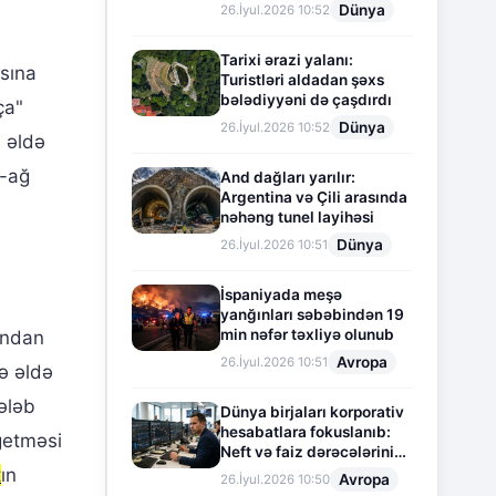
Dünya
26.İyul.2026 10:52
Tarixi ərazi yalanı:
sına
Turistləri aldadan şəxs
bələdiyyəni də çaşdırdı
ça"
Dünya
26.İyul.2026 10:52
ı əldə
l-ağ
And dağları yarılır:
Argentina və Çili arasında
nəhəng tunel layihəsi
Dünya
26.İyul.2026 10:51
İspaniyada meşə
yanğınları səbəbindən 19
min nəfər təxliyə olunub
ından
Avropa
26.İyul.2026 10:51
ə əldə
ələb
Dünya birjaları korporativ
hesabatlara fokuslanıb:
getməsi
Neft və faiz dərəcələrinin
təsiri altında cari vəziyyət
t
ın
Avropa
26.İyul.2026 10:50