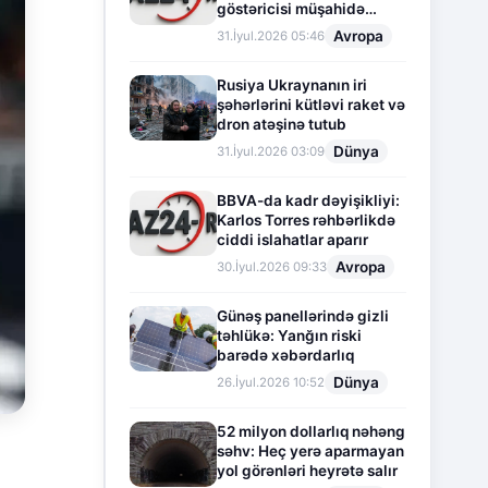
göstəricisi müşahidə
olunur
Avropa
31.İyul.2026 05:46
Rusiya Ukraynanın iri
şəhərlərini kütləvi raket və
dron atəşinə tutub
Dünya
31.İyul.2026 03:09
BBVA-da kadr dəyişikliyi:
Karlos Torres rəhbərlikdə
ciddi islahatlar aparır
Avropa
30.İyul.2026 09:33
Günəş panellərində gizli
təhlükə: Yanğın riski
barədə xəbərdarlıq
Dünya
26.İyul.2026 10:52
52 milyon dollarlıq nəhəng
səhv: Heç yerə aparmayan
yol görənləri heyrətə salır