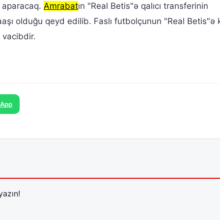
r aparacaq.
Amrabat
ın "Real Betis"ə qalıcı transferinin
aaşı olduğu qeyd edilib. Faslı futbolçunun "Real Betis"
vacibdir.
sApp
yazın!