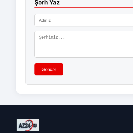
Şərh Yaz
Göndər