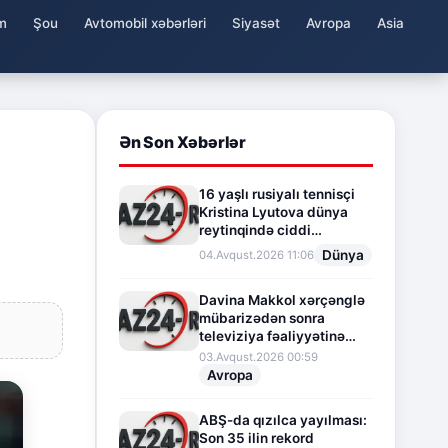
m
Şou
Avtomobil xəbərləri
Siyasət
Avropa
Asia
Ən Son Xəbərlər
16 yaşlı rusiyalı tennisçi
Kristina Lyutova dünya
reytinqində ciddi
irəliləyişə imza atdı
Dünya
04.Avqust.2026 11:06
Davina Makkol xərçənglə
mübarizədən sonra
televiziya fəaliyyətinə
fasilə verir
03.Avqust.2026 00:59
Avropa
ABŞ-da qızılca yayılması:
Son 35 ilin rekord