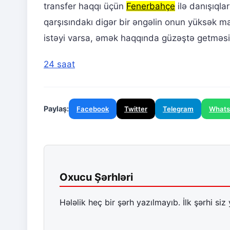
transfer haqqı üçün
Fenerbahçe
ilə danışıqla
qarşısındakı digər bir əngəlin onun yüksək m
istəyi varsa, əmək haqqında güzəştə getməsi 
24 saat
Paylaş:
Facebook
Twitter
Telegram
What
Oxucu Şərhləri
Hələlik heç bir şərh yazılmayıb. İlk şərhi siz 