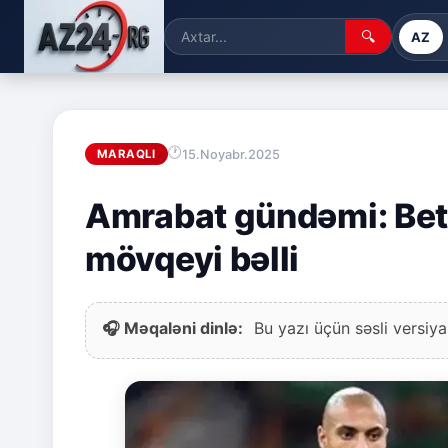
🔍
AZ
15.Noyabr.2025
MARAQLI
Amrabat gündəmi: Bet
mövqeyi bəlli
🎧 Məqaləni dinlə:
Bu yazı üçün səsli versiya