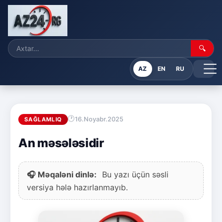
🔍
AZ
EN
RU
16.Noyabr.2025
SAĞLAMLIQ
An məsələsidir
🎧 Məqaləni dinlə:
Bu yazı üçün səsli
versiya hələ hazırlanmayıb.