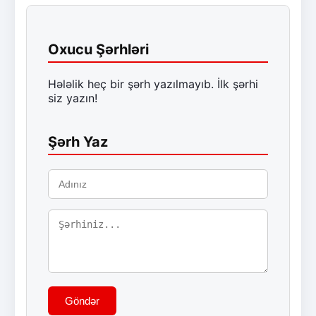
Oxucu Şərhləri
Hələlik heç bir şərh yazılmayıb. İlk şərhi
siz yazın!
Şərh Yaz
Göndər