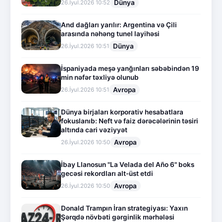
Dünya
26.İyul.2026 10:52
And dağları yarılır: Argentina və Çili
arasında nəhəng tunel layihəsi
Dünya
26.İyul.2026 10:51
İspaniyada meşə yanğınları səbəbindən 19
min nəfər təxliyə olunub
Avropa
26.İyul.2026 10:51
Dünya birjaları korporativ hesabatlara
fokuslanıb: Neft və faiz dərəcələrinin təsiri
altında cari vəziyyət
Avropa
26.İyul.2026 10:50
İbay Llanosun "La Velada del Año 6" boks
gecəsi rekordları alt-üst etdi
Avropa
26.İyul.2026 10:50
Donald Trampın İran strategiyası: Yaxın
Şərqdə növbəti gərginlik mərhələsi