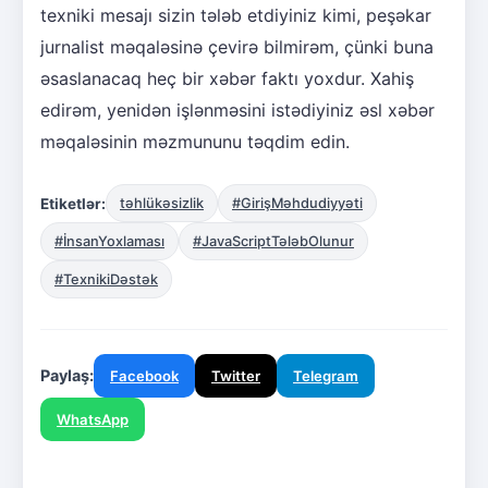
texniki mesajı sizin tələb etdiyiniz kimi, peşəkar
jurnalist məqaləsinə çevirə bilmirəm, çünki buna
əsaslanacaq heç bir xəbər faktı yoxdur. Xahiş
edirəm, yenidən işlənməsini istədiyiniz əsl xəbər
məqaləsinin məzmununu təqdim edin.
Etiketlər:
təhlükəsizlik
#GirişMəhdudiyyəti
#İnsanYoxlaması
#JavaScriptTələbOlunur
#TexnikiDəstək
Paylaş:
Facebook
Twitter
Telegram
WhatsApp