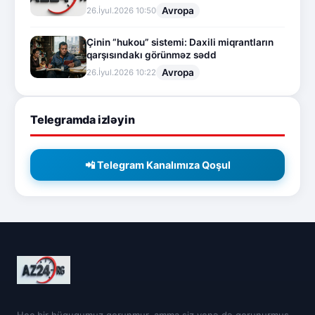
Avropa
26.İyul.2026 10:50
Çinin “hukou” sistemi: Daxili miqrantların
qarşısındakı görünməz sədd
Avropa
26.İyul.2026 10:22
Telegramda izləyin
📲 Telegram Kanalımıza Qoşul
Heç bir hüququmuz qorunmur, amma siz yenə də qorunurmuş