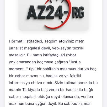
Hörmətli istifadəçi, Təqdim etdiyiniz mətn
jurnalist məqaləsi deyil, veb-saytın texniki
mesajıdır. Bu mətn istifadəçiləri robot
yoxlamasından keçməyə çağıran "Just a
moment..." tipli bir səhifənin məzmunudur və heç
bir xəbər məzmunu, hadisə və ya faktiki
informasiya ehtiva etmir. Sizin təlimatlarınızda bu
mətnin Türkiyədə baş verən bir hadisə ilə bağlı
xəbər məqaləsi olduğu qeyd olunsa da, verilən
məzmun buna uyğun deyil. Bu səbəbdən, mən