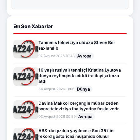
Ən Son Xəbərlər
Tanınmış televiziya ulduzu Stiven Ber
saxlanılıb
Avropa
07.Avqust.2026 10:43
16 yaşlı rusiyalı tennisçi Kristina Lyutova
dünya reytinqində ciddi irəliləyişə imza
atdı
Dünya
04.Avqust.2026 11:06
Davina Makkol xərçənglə mübarizədən
sonra televiziya fəaliyyətinə fasilə verir
Avropa
03.Avqust.2026 00:59
ABŞ-da qızılca yayılması: Son 35 ilin
rekord göstəricisi müşahidə olunur