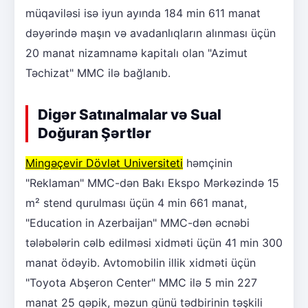
müqaviləsi isə iyun ayında 184 min 611 manat
dəyərində maşın və avadanlıqların alınması üçün
20 manat nizamnamə kapitalı olan "Azimut
Təchizat" MMC ilə bağlanıb.
Digər Satınalmalar və Sual
Doğuran Şərtlər
Mingəçevir Dövlət Universiteti
həmçinin
"Reklaman" MMC-dən Bakı Ekspo Mərkəzində 15
m² stend qurulması üçün 4 min 661 manat,
"Education in Azerbaijan" MMC-dən əcnəbi
tələbələrin cəlb edilməsi xidməti üçün 41 min 300
manat ödəyib. Avtomobilin illik xidməti üçün
"Toyota Abşeron Center" MMC ilə 5 min 227
manat 25 qəpik, məzun günü tədbirinin təşkili