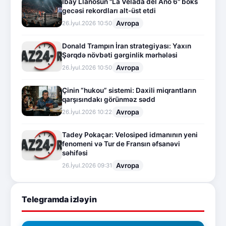
İbay Llanosun "La Velada del Año 6" boks
gecəsi rekordları alt-üst etdi
Avropa
26.İyul.2026 10:50
Donald Trampın İran strategiyası: Yaxın
Şərqdə növbəti gərginlik mərhələsi
Avropa
26.İyul.2026 10:50
Çinin “hukou” sistemi: Daxili miqrantların
qarşısındakı görünməz sədd
Avropa
26.İyul.2026 10:22
Tadey Pokaçar: Velosiped idmanının yeni
fenomeni və Tur de Fransın əfsanəvi
səhifəsi
Avropa
26.İyul.2026 09:31
Telegramda izləyin