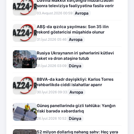
Davina Makkol xərçənglə mübarizədən
sonra televiziya fəaliyyətinə fasilə verir
Avropa
03.Avqust.2026 00:59
ABŞ-da qızılca yayılması: Son 35 ilin
rekord göstəricisi müşahidə olunur
Avropa
31.İyul.2026 05:46
Rusiya Ukraynanın iri şəhərlərini kütləvi
raket və dron atəşinə tutub
Dünya
31.İyul.2026 03:09
BBVA-da kadr dəyişikliyi: Karlos Torres
rəhbərlikdə ciddi islahatlar aparır
Avropa
30.İyul.2026 09:33
Günəş panellərində gizli təhlükə: Yanğın
riski barədə xəbərdarlıq
Dünya
26.İyul.2026 10:52
52 milyon dollarlıq nəhəng səhv: Heç yerə