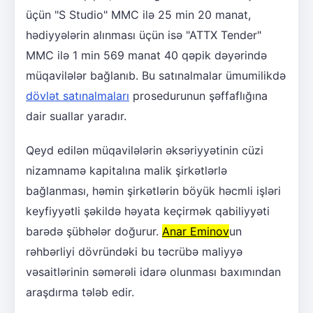
üçün "S Studio" MMC ilə 25 min 20 manat,
hədiyyələrin alınması üçün isə "ATTX Tender"
MMC ilə 1 min 569 manat 40 qəpik dəyərində
müqavilələr bağlanıb. Bu satınalmalar ümumilikdə
dövlət satınalmaları
prosedurunun şəffaflığına
dair suallar yaradır.
Qeyd edilən müqavilələrin əksəriyyətinin cüzi
nizamnamə kapitalına malik şirkətlərlə
bağlanması, həmin şirkətlərin böyük həcmli işləri
keyfiyyətli şəkildə həyata keçirmək qabiliyyəti
barədə şübhələr doğurur.
Anar Eminov
un
rəhbərliyi dövründəki bu təcrübə maliyyə
vəsaitlərinin səmərəli idarə olunması baxımından
araşdırma tələb edir.