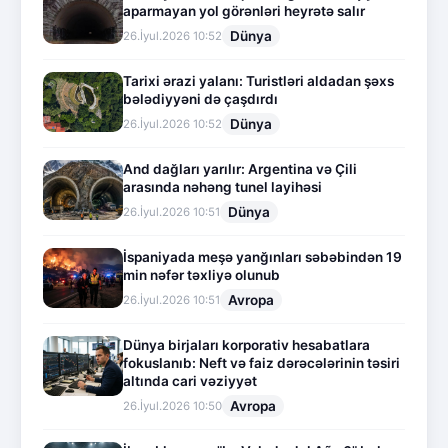
aparmayan yol görənləri heyrətə salır
Dünya
26.İyul.2026 10:52
Tarixi ərazi yalanı: Turistləri aldadan şəxs
bələdiyyəni də çaşdırdı
Dünya
26.İyul.2026 10:52
And dağları yarılır: Argentina və Çili
arasında nəhəng tunel layihəsi
Dünya
26.İyul.2026 10:51
İspaniyada meşə yanğınları səbəbindən 19
min nəfər təxliyə olunub
Avropa
26.İyul.2026 10:51
Dünya birjaları korporativ hesabatlara
fokuslanıb: Neft və faiz dərəcələrinin təsiri
altında cari vəziyyət
Avropa
26.İyul.2026 10:50