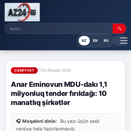
🔍
AZ
EN
RU
25.Noyabr.2025
CƏMIYYƏT
Anar Eminovun MDU-dakı 1,1
milyonluq tender fırıldağı: 10
manatlıq şirkətlər
🎧 Məqaləni dinlə:
Bu yazı üçün səsli
versiya hələ hazırlanmayıb.