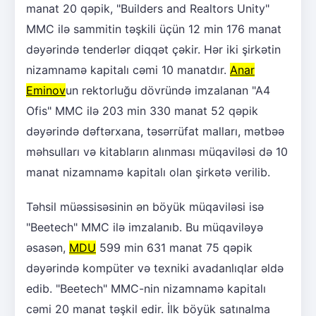
manat 20 qəpik, "Builders and Realtors Unity"
MMC ilə sammitin təşkili üçün 12 min 176 manat
dəyərində tenderlər diqqət çəkir. Hər iki şirkətin
nizamnamə kapitalı cəmi 10 manatdır.
Anar
Eminov
un rektorluğu dövründə imzalanan "A4
Ofis" MMC ilə 203 min 330 manat 52 qəpik
dəyərində dəftərxana, təsərrüfat malları, mətbəə
məhsulları və kitabların alınması müqaviləsi də 10
manat nizamnamə kapitalı olan şirkətə verilib.
Təhsil müəssisəsinin ən böyük müqaviləsi isə
"Beetech" MMC ilə imzalanıb. Bu müqaviləyə
əsasən,
MDU
599 min 631 manat 75 qəpik
dəyərində kompüter və texniki avadanlıqlar əldə
edib. "Beetech" MMC-nin nizamnamə kapitalı
cəmi 20 manat təşkil edir. İlk böyük satınalma