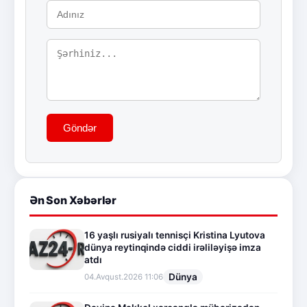
Göndər
Ən Son Xəbərlər
16 yaşlı rusiyalı tennisçi Kristina Lyutova
dünya reytinqində ciddi irəliləyişə imza
atdı
Dünya
04.Avqust.2026 11:06