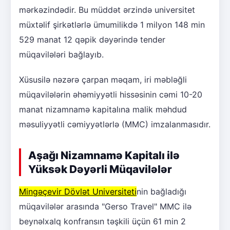
mərkəzindədir. Bu müddət ərzində universitet
müxtəlif şirkətlərlə ümumilikdə 1 milyon 148 min
529 manat 12 qəpik dəyərində tender
müqavilələri bağlayıb.
Xüsusilə nəzərə çarpan məqam, iri məbləğli
müqavilələrin əhəmiyyətli hissəsinin cəmi 10-20
manat nizamnamə kapitalına malik məhdud
məsuliyyətli cəmiyyətlərlə (MMC) imzalanmasıdır.
Aşağı Nizamnamə Kapitalı ilə
Yüksək Dəyərli Müqavilələr
Mingəçevir Dövlət Universiteti
nin bağladığı
müqavilələr arasında "Gerso Travel" MMC ilə
beynəlxalq konfransın təşkili üçün 61 min 2