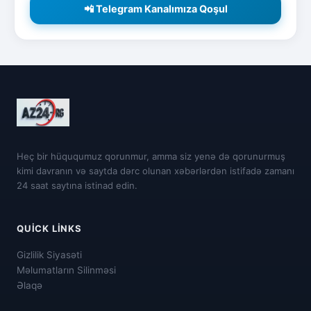
📲 Telegram Kanalımıza Qoşul
Heç bir hüququmuz qorunmur, amma siz yenə də qorunurmuş
kimi davranın və saytda dərc olunan xəbərlərdən istifadə zamanı
24 saat saytına istinad edin.
QUICK LINKS
Gizlilik Siyasəti
Məlumatların Silinməsi
Əlaqə