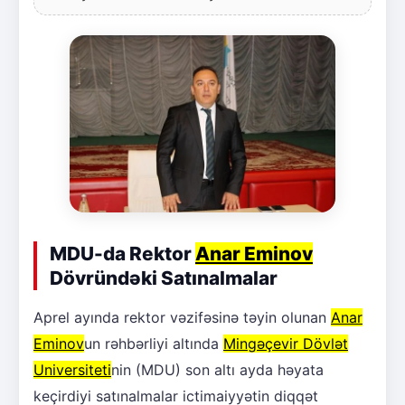
MDU-da Rektor
Anar Eminov
Dövründəki Satınalmalar
Aprel ayında rektor vəzifəsinə təyin olunan
Anar
Eminov
un rəhbərliyi altında
Mingəçevir Dövlət
Universiteti
nin (MDU) son altı ayda həyata
keçirdiyi satınalmalar ictimaiyyətin diqqət