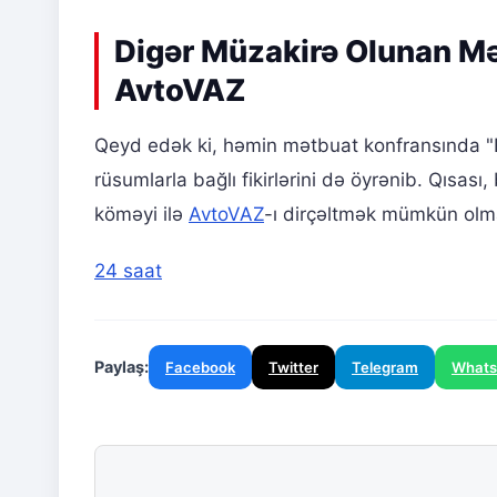
Digər Müzakirə Olunan Məs
AvtoVAZ
Qeyd edək ki, həmin mətbuat konfransında "B
rüsumlarla bağlı fikirlərini də öyrənib. Qısas
köməyi ilə
AvtoVAZ
-ı dirçəltmək mümkün ol
24 saat
Paylaş:
Facebook
Twitter
Telegram
What