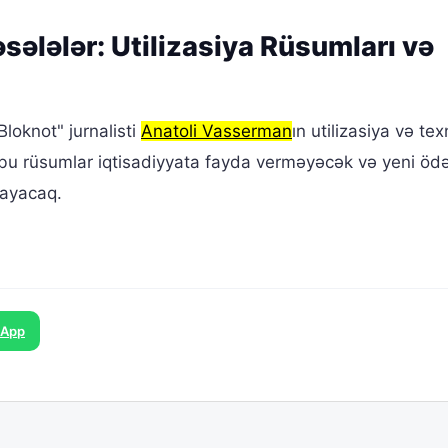
ələlər: Utilizasiya Rüsumları və
loknot" jurnalisti
Anatoli Vasserman
ın utilizasiya və tex
ı, bu rüsumlar iqtisadiyyata fayda verməyəcək və yeni ödə
mayacaq.
sApp