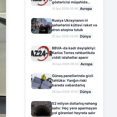
göstəricisi müşahidə
olunur
Avropa
31.İyul.2026 05:46
Rusiya Ukraynanın iri
şəhərlərini kütləvi raket və
dron atəşinə tutub
Dünya
31.İyul.2026 03:09
BBVA-da kadr dəyişikliyi:
Karlos Torres rəhbərlikdə
ciddi islahatlar aparır
Avropa
30.İyul.2026 09:33
Günəş panellərində gizli
təhlükə: Yanğın riski
barədə xəbərdarlıq
Dünya
26.İyul.2026 10:52
52 milyon dollarlıq nəhəng
səhv: Heç yerə aparmayan
yol görənləri heyrətə salır