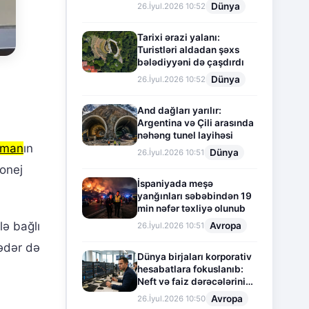
Dünya
26.İyul.2026 10:52
Tarixi ərazi yalanı:
Turistləri aldadan şəxs
bələdiyyəni də çaşdırdı
Dünya
26.İyul.2026 10:52
And dağları yarılır:
Argentina və Çili arasında
nəhəng tunel layihəsi
rman
ın
Dünya
26.İyul.2026 10:51
ronej
İspaniyada meşə
yanğınları səbəbindən 19
min nəfər təxliyə olunub
lə bağlı
Avropa
26.İyul.2026 10:51
qədər də
Dünya birjaları korporativ
hesabatlara fokuslanıb:
Neft və faiz dərəcələrinin
təsiri altında cari vəziyyət
Avropa
26.İyul.2026 10:50