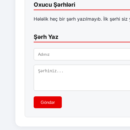
Oxucu Şərhləri
Hələlik heç bir şərh yazılmayıb. İlk şərhi siz 
Şərh Yaz
Göndər