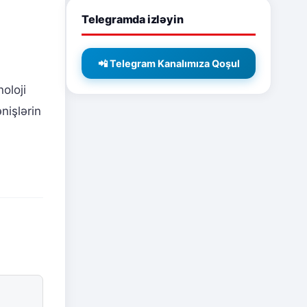
Telegramda izləyin
📲 Telegram Kanalımıza Qoşul
noloji
nişlərin