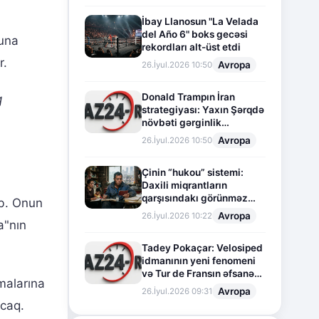
İbay Llanosun "La Velada
del Año 6" boks gecəsi
Buna
rekordları alt-üst etdi
r.
Avropa
26.İyul.2026 10:50
Donald Trampın İran
q
strategiyası: Yaxın Şərqdə
növbəti gərginlik
mərhələsi
Avropa
26.İyul.2026 10:50
Çinin “hukou” sistemi:
Daxili miqrantların
qarşısındakı görünməz
üb. Onun
sədd
Avropa
26.İyul.2026 10:22
a"nın
Tadey Pokaçar: Velosiped
idmanının yeni fenomeni
və Tur de Fransın əfsanəvi
malarına
səhifəsi
Avropa
26.İyul.2026 09:31
acaq.