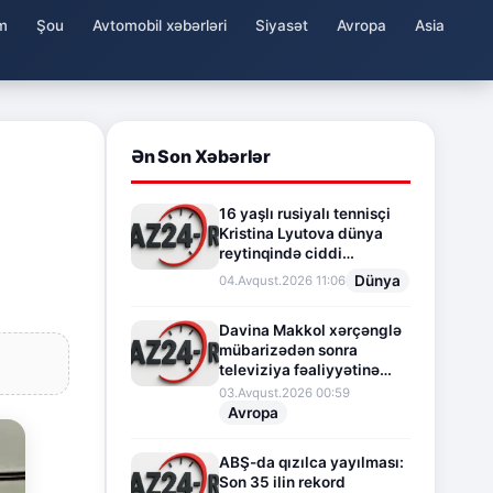
m
Şou
Avtomobil xəbərləri
Siyasət
Avropa
Asia
Ən Son Xəbərlər
16 yaşlı rusiyalı tennisçi
Kristina Lyutova dünya
reytinqində ciddi
irəliləyişə imza atdı
Dünya
04.Avqust.2026 11:06
Davina Makkol xərçənglə
mübarizədən sonra
televiziya fəaliyyətinə
fasilə verir
03.Avqust.2026 00:59
Avropa
ABŞ-da qızılca yayılması:
Son 35 ilin rekord