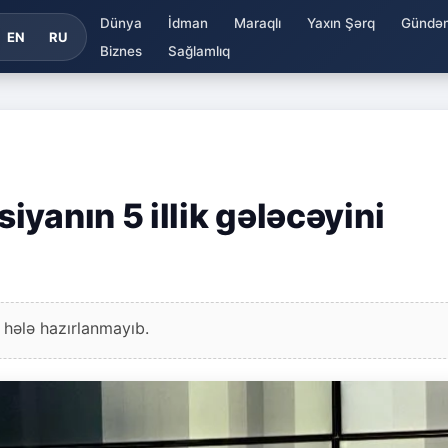
Dünya
İdman
Maraqlı
Yaxın Şərq
Gündə
EN
RU
Biznes
Sağlamlıq
yanın 5 illik gələcəyini
 hələ hazırlanmayıb.