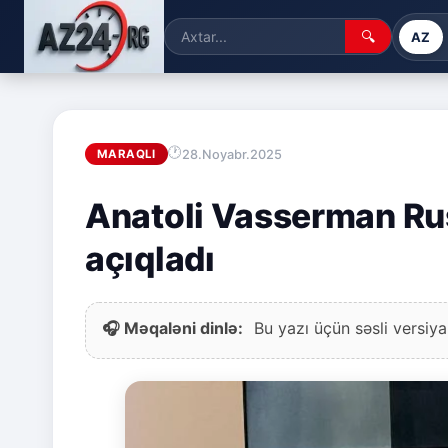
🔍
AZ
28.Noyabr.2025
MARAQLI
Anatoli Vasserman Rusi
açıqladı
🎧 Məqaləni dinlə:
Bu yazı üçün səsli versiya