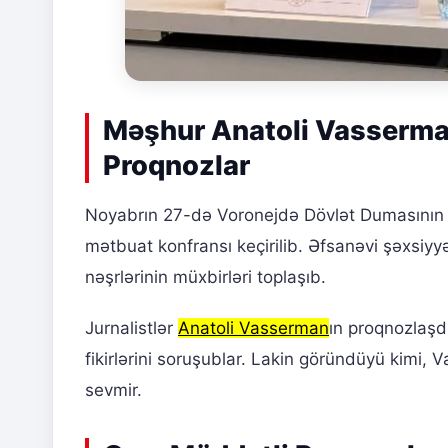
Məşhur Anatoli Vasserma
Proqnozlar
Noyabrın 27-də Voronejdə Dövlət Dumasının de
mətbuat konfransı keçirilib. Əfsanəvi şəxsiyy
nəşrlərinin müxbirləri toplaşıb.
Jurnalistlər
Anatoli Vasserman
ın proqnozlaşd
fikirlərini soruşublar. Lakin göründüyü kimi
sevmir.