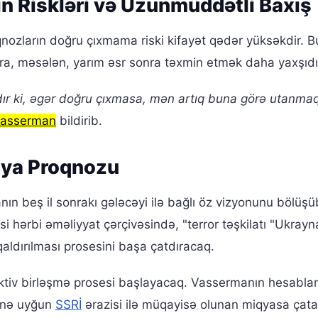
n Riskləri və Uzunmüddətli Baxış
qnozların doğru çıxmama riski kifayət qədər yüksəkdir. 
onra, məsələn, yarım əsr sonra təxmin etmək daha yaxşıdı
dır ki, əgər doğru çıxmasa, mən artıq buna görə utanma
Vasserman
bildirib.
iya Proqnozu
nın beş il sonrakı gələcəyi ilə bağlı öz vizyonunu bölüş
i hərbi əməliyyat çərçivəsində, "terror təşkilatı "Ukrayn
 qaldırılması prosesini başa çatdıracaq.
aktiv birləşmə prosesi başlayacaq. Vassermanın hesabla
sinə uyğun
SSRİ
ərazisi ilə müqayisə olunan miqyasa çat