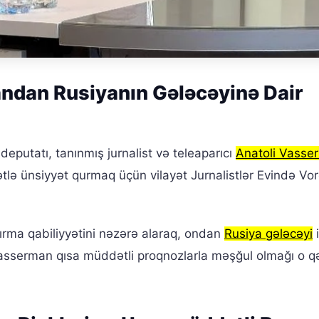
ndan Rusiyanın Gələcəyinə Dair
putatı, tanınmış jurnalist və teleaparıcı
Anatoli Vasse
ətlə ünsiyyət qurmaq üçün vilayət Jurnalistlər Evində Vo
ırma qabiliyyətini nəzərə alaraq, ondan
Rusiya gələcəyi
i
, Vasserman qısa müddətli proqnozlarla məşğul olmağı o 