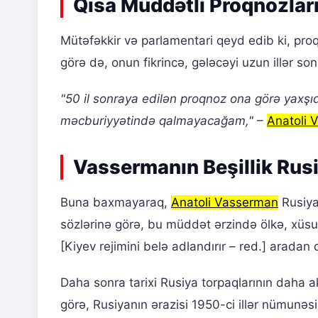
Qısa Müddətli Proqnozları
Mütəfəkkir və parlamentari qeyd edib ki, pro
görə də, onun fikrincə, gələcəyi uzun illər s
"50 il sonraya edilən proqnoz ona görə yaxşı
məcburiyyətində qalmayacağam,"
–
Anatoli 
Vassermanın Beşillik Rus
Buna baxmayaraq,
Anatoli Vasserman
Rusiya
sözlərinə görə, bu müddət ərzində ölkə, xüsus
[Kiyev rejimini belə adlandırır – red.] aradan
Daha sonra tarixi Rusiya torpaqlarının daha 
görə, Rusiyanın ərazisi 1950-ci illər nümunə