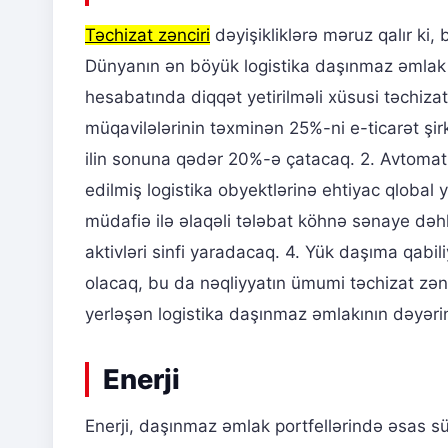
Təchizat zənciri
dəyişikliklərə məruz qalır ki,
Dünyanın ən böyük logistika daşınmaz əmlak şi
hesabatında diqqət yetirilməli xüsusi təchizat 
müqavilələrinin təxminən 25%-ni e-ticarət şirk
ilin sonuna qədər 20%-ə çatacaq. 2. Avtomatl
edilmiş logistika obyektlərinə ehtiyac qlobal 
müdafiə ilə əlaqəli tələbat köhnə sənaye dəhli
aktivləri sinfi yaradacaq. 4. Yük daşıma qabil
olacaq, bu da nəqliyyatın ümumi təchizat zən
yerləşən logistika daşınmaz əmlakının dəyərin
Enerji
Enerji, daşınmaz əmlak portfellərində əsas sü