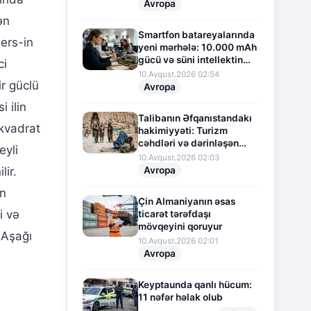
Avropa
ən
Smartfon batareyalarında
iers-in
yeni mərhələ: 10.000 mAh
gücü və süni intellektin
ci
yaratdığı yeniliklər
10.Avqust.2026 02:54
ir güclü
Avropa
 ilin
Talibanın Əfqanıstandakı
 kvadrat
hakimiyyəti: Turizm
cəhdləri və dərinləşən
eyli
humanitar böhran
10.Avqust.2026 02:03
ir.
Avropa
an
Çin Almaniyanın əsas
i və
ticarət tərəfdaşı
mövqeyini qoruyur
. Aşağı
10.Avqust.2026 02:01
Avropa
Keyptaunda qanlı hücum:
11 nəfər həlak olub