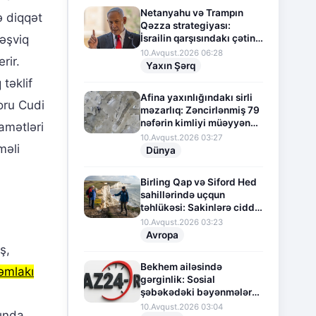
Netanyahu və Trampın
ə diqqət
Qəzza strategiyası:
təşviq
İsrailin qarşısındakı çətin
seçim
10.Avqust.2026 06:28
rir.
Yaxın Şərq
təklif
Afina yaxınlığındakı sirli
oru Cudi
məzarlıq: Zəncirlənmiş 79
nəfərin kimliyi müəyyən
amətləri
edilib
10.Avqust.2026 03:27
məli
Dünya
Birling Qap və Siford Hed
sahillərində uçqun
təhlükəsi: Sakinlərə ciddi
xəbərdarlıq edildi
10.Avqust.2026 03:23
Avropa
ş,
Bekhem ailəsində
əmlakı
gərginlik: Sosial
şəbəkədəki bəyənmələr
böyük qalmaqal yaratdı
10.Avqust.2026 03:04
sında