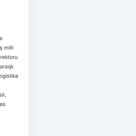
ə
 milli
irektoru
araqlı
ogistika
ir,
ias