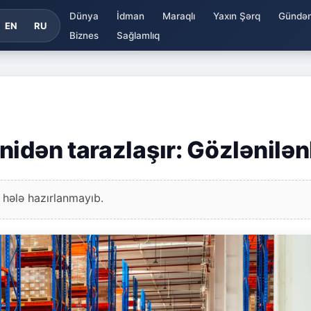
Dünya
İdman
Maraqlı
Yaxın Şərq
Gündə
EN
RU
Biznes
Sağlamlıq
idən tarazlaşır: Gözlənilən
 hələ hazırlanmayıb.