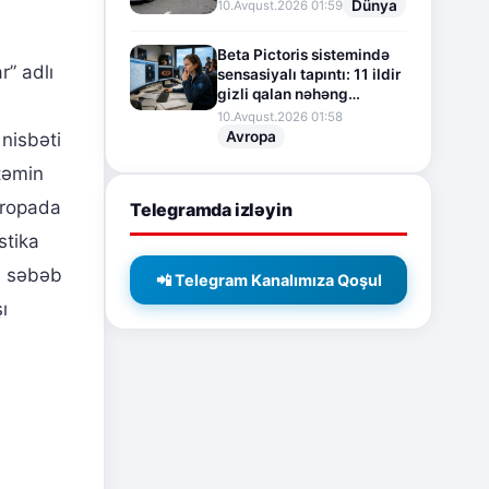
Dünya
10.Avqust.2026 01:59
Beta Pictoris sistemində
r” adlı
sensasiyalı tapıntı: 11 ildir
gizli qalan nəhəng
ekzoplanet aşkar edildi
10.Avqust.2026 01:58
Avropa
 nisbəti
təmin
Avropada
Telegramda izləyin
stika
na səbəb
📲 Telegram Kanalımıza Qoşul
ı