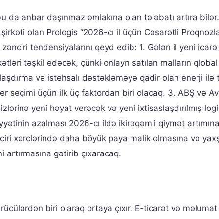
 bu da anbar daşınmaz əmlakına olan tələbatı artıra bilər.
rkəti olan Prologis “2026-cı il üçün Cəsarətli Proqnozla
zənciri tendensiyalarını qeyd edib: 1. Gələn il yeni icarə
ətləri təşkil edəcək, çünki onlayn satılan malların qlobal
aşdırma və istehsalı dəstəkləməyə qadir olan enerji ilə 
yer seçimi üçün ilk üç faktordan biri olacaq. 3. ABŞ və 
zlərinə yeni həyat verəcək və yeni ixtisaslaşdırılmış logi
iyyətinin azalması 2026-cı ildə ikirəqəmli qiymət artımı
ciri xərclərində daha böyük paya malik olmasına və yaxş
i artırmasına gətirib çıxaracaq.
rücülərdən biri olaraq ortaya çıxır. E-ticarət və məlumat