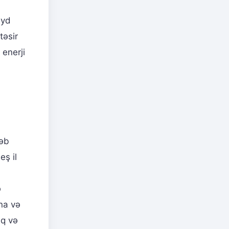
eyd
təsir
enerji
ləb
ş il
ə
na və
aq və