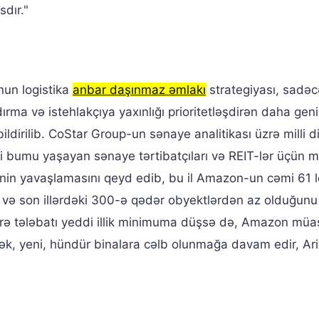
sdır."
nun logistika
anbar daşınmaz əmlakı
strategiyası, sadəc
ma və istehlakçıya yaxınlığı prioritetləşdirən daha geniş
ildirilib. CoStar Group-un sənaye analitikası üzrə milli d
 bumu yaşayan sənaye tərtibatçıları və REIT-lər üçün m
rinin yavaşlamasını qeyd edib, bu il Amazon-un cəmi 61 l
 və son illərdəki 300-ə qədər obyektlərdən az olduğunu
rə tələbatı yeddi illik minimuma düşsə də, Amazon müas
ək, yeni, hündür binalara cəlb olunmağa davam edir, Ar