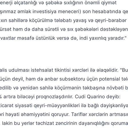
erji əlçatanlığı və şəbəkə sıxlığının önəmli qiymət
l daşınmaz əmlak investisiya meneceri) son hesabatında q
xın sahillərə köçürülmə tələbatı yavaş və qeyri-bərabər 
rsət həm də daha sürətli və sıx şəbəkələri dəstəkləyən 
r vaxtlar məsafə üstünlük versə də, indi yaxınlıq yaradır."
is udulması istehsalat tikintisi xərcləri ilə əlaqəlidir. "Bu
 üçün deyil, həm də anbar subsektoru üçün potensial tə
dilib və yenidən sahilə köçürmənin təkbaşına növbəti be
rtıra biləcəyi proqnozlaşdırılır. Cudi Quarino deyib:
carət siyasəti qeyri-müəyyənlikləri ilə bağlı dəyişkənliy
 həyati əhəmiyyətini qoruyur. Tariflər xərclərin artması
lakin bu yerlər təchizat zəncirinin dayanıqlılığını qorum