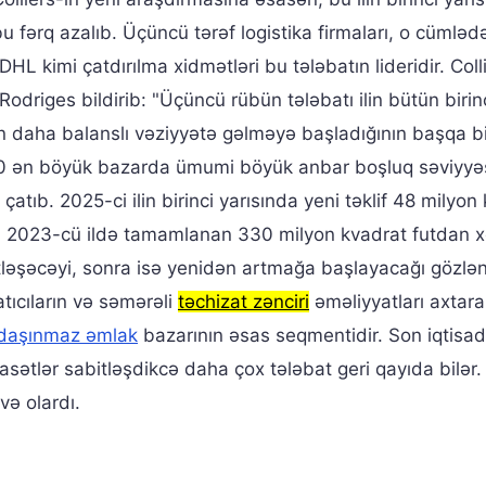
bu fərq azalıb. Üçüncü tərəf logistika firmaları, o cümləd
HL kimi çatdırılma xidmətləri bu tələbatın lideridir. Coll
Rodriges bildirib: "Üçüncü rübün tələbatı ilin bütün birin
lifin daha balanslı vəziyyətə gəlməyə başladığının başqa b
, 20 ən böyük bazarda ümumi böyük anbar boşluq səviyyəsi
atıb. 2025-ci ilin birinci yarısında yeni təklif 48 milyon
lan 2023-cü ildə tamamlanan 330 milyon kvadrat futdan x
ləşəcəyi, sonra isə yenidən artmağa başlayacağı gözlənil
tıcıların və səmərəli
təchizat zənciri
əməliyyatları axtar
daşınmaz əmlak
bazarının əsas seqmentidir. Son iqtisad
iyasətlər sabitləşdikcə daha çox tələbat geri qayıda bilər
və olardı.