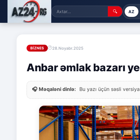
🔍
AZ
28.Noyabr.2025
BIZNES
Anbar əmlak bazarı yen
🎧 Məqaləni dinlə:
Bu yazı üçün səsli versiya