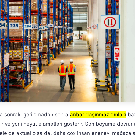
ə sonrakı geriləmədən sonra
anbar daşınmaz əmlakı
baz
ır və yeni həyat əlamətləri göstərir. Son böyümə dövrü
ələ də aktual olsa da, daha çox insan ənənəvi mağazal