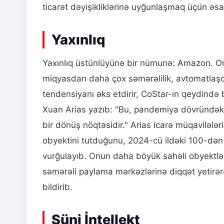
ticarət dəyişikliklərinə uyğunlaşmaq üçün əsa
Yaxınlıq
Yaxınlıq üstünlüyünə bir nümunə: Amazon. O
miqyasdan daha çox səmərəlilik, avtomatlaşdır
tendensiyanı əks etdirir, CoStar-ın qeydində b
Xuan Arias yazıb: "Bu, pandemiya dövründəki
bir dönüş nöqtəsidir." Arias icarə müqavilələ
obyektini tutduğunu, 2024-cü ildəki 100-dən
vurğulayıb. Onun daha böyük sahəli obyektlə
səmərəli paylama mərkəzlərinə diqqət yetirər
bildirib.
Süni İntellekt