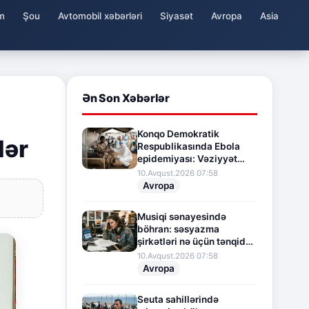
m
Şou
Avtomobil xəbərləri
Siyasət
Avropa
Asia
Ən Son Xəbərlər
Konqo Demokratik
lər
Respublikasında Ebola
epidemiyası: Vəziyyət
daha da gərginləşir
10.Avqust.2026 07:58
Avropa
Musiqi sənayesində
böhran: səsyazma
şirkətləri nə üçün tənqid
hədəfinə çevrilib?
10.Avqust.2026 07:58
Avropa
Seuta sahillərində