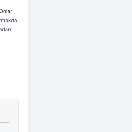
 Onlar
 etməkdə
rları