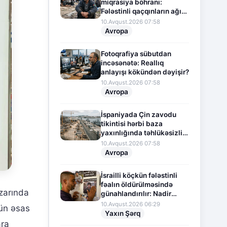
miqrasiya böhranı:
Fələstinli qaçqınların ağır
durumu
10.Avqust.2026 07:58
Avropa
Fotoqrafiya sübutdan
incəsənətə: Reallıq
anlayışı kökündən dəyişir?
10.Avqust.2026 07:58
Avropa
İspaniyada Çin zavodu
tikintisi hərbi baza
yaxınlığında təhlükəsizlik
narahatlığına səbəb olub
10.Avqust.2026 07:58
Avropa
İsrailli köçkün fələstinli
fəalın öldürülməsində
arında
günahlandırılır: Nadir
məhkəmə presedenti
10.Avqust.2026 06:29
nün əsas
Yaxın Şərq
ara