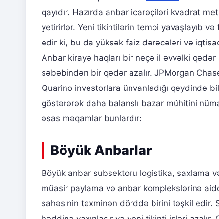
qayıdır. Hazırda anbar icarəçiləri kvadrat me
yetirirlər. Yeni tikintilərin tempi yavaşlayıb v
edir ki, bu da yüksək faiz dərəcələri və iqti
Anbar kirayə haqları bir neçə il əvvəlki qədər 
səbəbindən bir qədər azalır. JPMorgan Chase-
Quarino investorlara ünvanladığı qeydində bil
göstərərək daha balanslı bazar mühitini nümay
əsas məqamlar bunlardır:
Böyük Anbarlar
Böyük anbar subsektoru logistika, saxlama v
müasir paylama və anbar komplekslərinə aid
sahəsinin təxminən dörddə birini təşkil edir.
həddinə yaxınlaşır və yeni tikinti işləri azalır