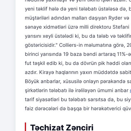
yeni təklif hələ də yeni tələbatı üstələsə də, 
müştəriləri adından malları daşıyan Ryder və D
sənaye xidmətləri üzrə milli direktoru Stefani 
yarısını xeyli üstələdi ki, bu da tələb və tək
göstəricisidir." Colliers-in məlumatına görə
birinci yarısında 19 baza bəndi artaraq 11%-ə ç
fut təşkil edib ki, bu da dövrün pik həddi o
azdır. Kirayə haqlarının yaxın müddətdə sabit
Böyük anbarlar, xüsusilə onlayn pərakəndə sa
şirkətlərin tələbatı ilə irəliləyən ümumi anbar
tarif siyasətləri bu tələbatı sarsıtsa da, bu s
faiz dərəcələri də başqa bir hərəkətverici qüv
Təchizat Zənciri