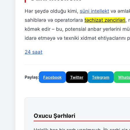
Hər şeydə olduğu kimi,
süni intellekt
və əmlak 
sahiblərə və operatorlara
təchizat zəncirləri
,
kömək edir – bu, potensial anbar yerlərini m
idarə etməyə və texniki xidmət ehtiyaclarını 
24 saat
Paylaş:
Facebook
Twitter
Telegram
What
Oxucu Şərhləri
Hələlik heç bir şərh yazılmayıb. İlk şərhi siz 