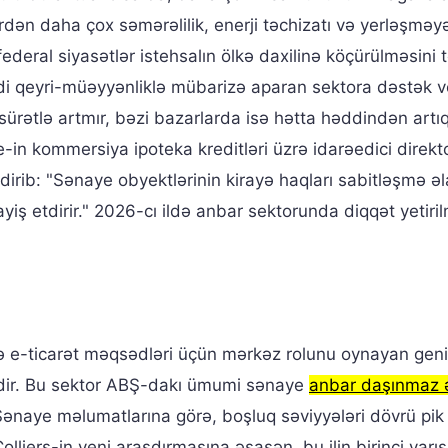
trdən daha çox səmərəlilik, enerji təchizatı və yerləşməy
ə federal siyasətlər istehsalın ölkə daxilinə köçürülməsini 
sadi qeyri-müəyyənliklə mübarizə aparan sektora dəstək ve
sürətlə artmır, bəzi bazarlarda isə hətta həddindən artıq 
in kommersiya ipoteka kreditləri üzrə idarəedici direkt
dirib: "Sənaye obyektlərinin kirayə haqları sabitləşmə əl
iş etdirir." 2026-cı ildə anbar sektorunda diqqət yetiril
ə e-ticarət məqsədləri üçün mərkəz rolunu oynayan geni
dir. Bu sektor ABŞ-dakı ümumi sənaye
anbar daşınmaz 
 Sənaye məlumatlarına görə, boşluq səviyyələri dövrü pik
. Colliers-in yeni araşdırmasına əsasən, bu ilin birinci yarı