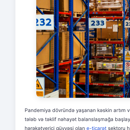
Pandemiya dövründə yaşanan kəskin artım v
tələb və təklif nəhayət balanslaşmağa başlay
hərəkətverici qüvvəsi olan
e-ticarət
sektoru h