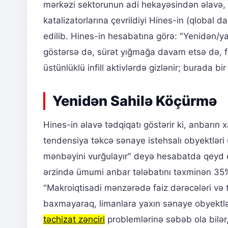
mərkəzi sektorunun adi hekayəsindən əlavə, en
katalizatorlarına çevrildiyi Hines-in (qloba
edilib. Hines-in hesabatına görə: "Yenidən/ya
göstərsə də, sürət yığmağa davam etsə də, fü
üstünlüklü infill aktivlərdə gizlənir; burada bi
Yenidən Sahilə Köçürmə
Hines-in əlavə tədqiqatı göstərir ki, anbarın xal
tendensiya təkcə sənaye istehsalı obyektləri
mənbəyini vurğulayır" deyə hesabatda qeyd e
ərzində ümumi anbar tələbatını təxminən 35% a
"Makroiqtisadi mənzərədə faiz dərəcələri və ti
baxmayaraq, limanlara yaxın sənaye obyektləri
təchizat zənciri
problemlərinə səbəb ola bilər, 