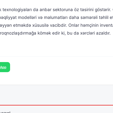
texnologiyaları da anbar sektoruna öz təsirini göstərir.
 nəqliyyat modelləri və məlumatları daha səmərəli təhlil
üəyyən etməkdə xüsusilə vacibdir. Onlar həmçinin inventa
proqnozlaşdırmağa kömək edir ki, bu da xərcləri azaldır.
sApp
yazın!