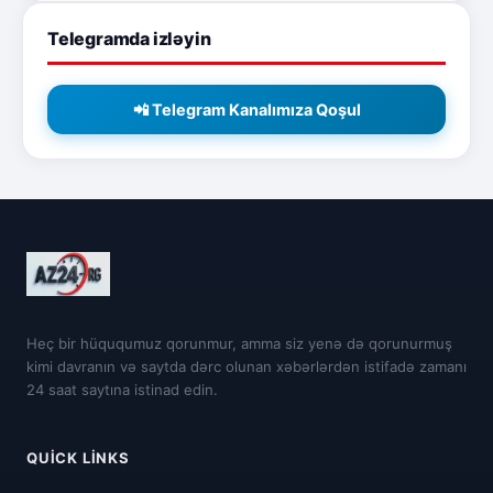
Telegramda izləyin
📲 Telegram Kanalımıza Qoşul
Heç bir hüququmuz qorunmur, amma siz yenə də qorunurmuş
kimi davranın və saytda dərc olunan xəbərlərdən istifadə zamanı
24 saat saytına istinad edin.
QUICK LINKS