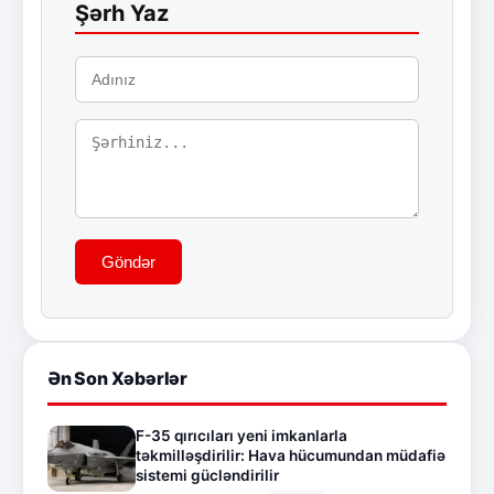
Şərh Yaz
Göndər
Ən Son Xəbərlər
F-35 qırıcıları yeni imkanlarla
təkmilləşdirilir: Hava hücumundan müdafiə
sistemi gücləndirilir