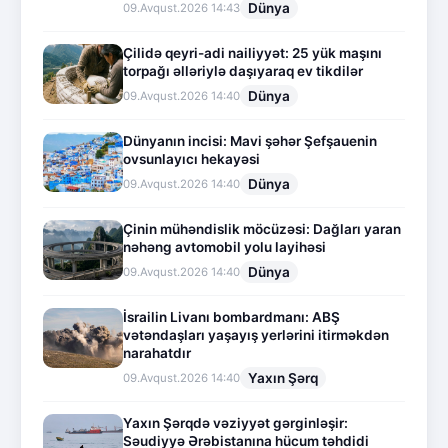
Dünya
09.Avqust.2026 14:43
Çilidə qeyri-adi nailiyyət: 25 yük maşını
torpağı əlləriylə daşıyaraq ev tikdilər
Dünya
09.Avqust.2026 14:40
Dünyanın incisi: Mavi şəhər Şefşauenin
ovsunlayıcı hekayəsi
Dünya
09.Avqust.2026 14:40
Çinin mühəndislik möcüzəsi: Dağları yaran
nəhəng avtomobil yolu layihəsi
Dünya
09.Avqust.2026 14:40
İsrailin Livanı bombardmanı: ABŞ
vətəndaşları yaşayış yerlərini itirməkdən
narahatdır
Yaxın Şərq
09.Avqust.2026 14:40
Yaxın Şərqdə vəziyyət gərginləşir:
Səudiyyə Ərəbistanına hücum təhdidi