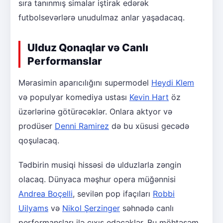
sıra tanınmış simalar iştirak edərək
futbolsevərlərə unudulmaz anlar yaşadacaq.
Ulduz Qonaqlar və Canlı
Performanslar
Mərasimin aparıcılığını supermodel
Heydi Klem
və populyar komediya ustası
Kevin Hart
öz
üzərlərinə götürəcəklər. Onlara aktyor və
prodüser
Denni Ramirez
də bu xüsusi gecədə
qoşulacaq.
Tədbirin musiqi hissəsi də ulduzlarla zəngin
olacaq. Dünyaca məşhur opera müğənnisi
Andrea Boçelli
, sevilən pop ifaçıları
Robbi
Uilyams
və
Nikol Şerzinger
səhnədə canlı
performansları ilə çıxış edəcəklər. Bu möhtəşəm