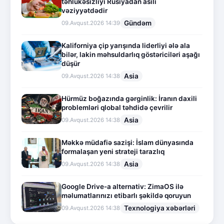
təhlükəsizliyi Rusiyadan asılı
vəziyyətdədir
Gündəm
09.Avqust.2026 14:39
Kaliforniya çip yarışında liderliyi ələ ala
bilər, lakin məhsuldarlıq göstəriciləri aşağı
düşür
Asia
09.Avqust.2026 14:38
Hürmüz boğazında gərginlik: İranın daxili
problemləri qlobal təhdidə çevrilir
Asia
09.Avqust.2026 14:38
Məkkə müdafiə sazişi: İslam dünyasında
formalaşan yeni strateji tarazlıq
Asia
09.Avqust.2026 14:38
Google Drive-a alternativ: ZimaOS ilə
məlumatlarınızı etibarlı şəkildə qoruyun
Texnologiya xəbərləri
09.Avqust.2026 14:38