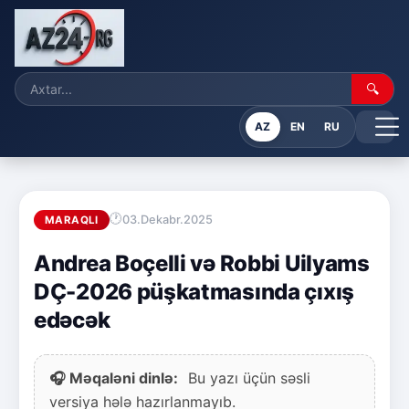
🔍
AZ
EN
RU
03.Dekabr.2025
MARAQLI
Andrea Boçelli və Robbi Uilyams
DÇ-2026 püşkatmasında çıxış
edəcək
🎧 Məqaləni dinlə:
Bu yazı üçün səsli
versiya hələ hazırlanmayıb.