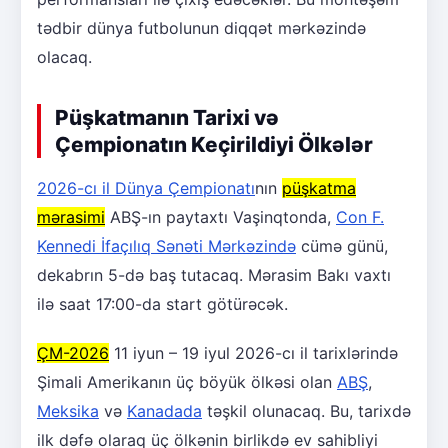
tədbir dünya futbolunun diqqət mərkəzində
olacaq.
Püşkatmanın Tarixi və
Çempionatın Keçirildiyi Ölkələr
2026-cı il Dünya Çempionatı
nın
püşkatma
mərasimi
ABŞ-ın paytaxtı Vaşinqtonda,
Con F.
Kennedi İfaçılıq Sənəti Mərkəzində
cümə günü,
dekabrın 5-də baş tutacaq. Mərasim Bakı vaxtı
ilə saat 17:00-da start götürəcək.
ÇM-2026
11 iyun – 19 iyul 2026-cı il tarixlərində
Şimali Amerikanın üç böyük ölkəsi olan
ABŞ
,
Meksika
və
Kanadada
təşkil olunacaq. Bu, tarixdə
ilk dəfə olaraq üç ölkənin birlikdə ev sahibliyi