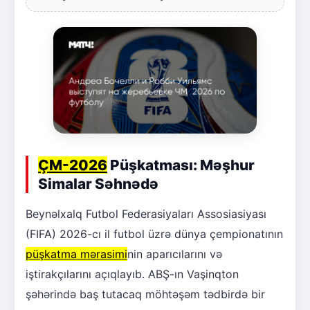
ÇM-2026
Püşkatması: Məşhur
Simalar Səhnədə
Beynəlxalq Futbol Federasiyaları Assosiasiyası
(FIFA) 2026-cı il futbol üzrə dünya çempionatının
püşkatma mərasimi
nin aparıcılarını və
iştirakçılarını açıqlayıb. ABŞ-ın Vaşinqton
şəhərində baş tutacaq möhtəşəm tədbirdə bir