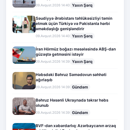
Yaxın Şərq
09.Avqust.2026 14:40
Səudiyyə Ərəbistanı təhlükəsizliyi təmin
etmək üçün Türkiyə və Pakistanla hərbi
əməkdaşlığı genişləndirir
Yaxın Şərq
09.Avqust.2026 14:40
İran Hörmüz boğazı məsələsində ABŞ-dan
güzəştə getməsini istəyir
Yaxın Şərq
09.Avqust.2026 14:39
Həbsdəki Bəhruz Səmədovun səhhəti
ağırlaşıb
Gündəm
09.Avqust.2026 14:39
Bəhruz Həsənli Ukraynada təkrar həbs
olunub
Gündəm
09.Avqust.2026 14:39
BVF-dən xəbərdarlıq: Azərbaycanın ərzaq