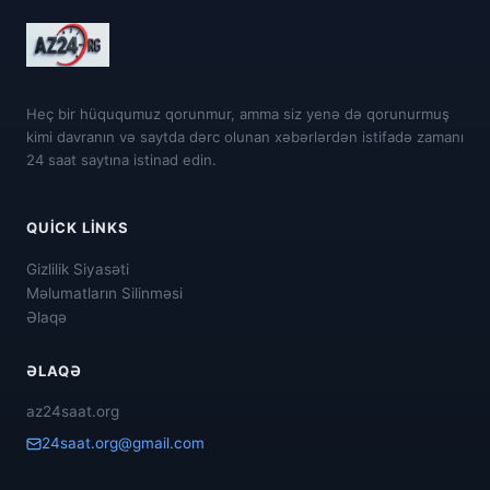
Heç bir hüququmuz qorunmur, amma siz yenə də qorunurmuş
kimi davranın və saytda dərc olunan xəbərlərdən istifadə zamanı
24 saat saytına istinad edin.
QUICK LINKS
Gizlilik Siyasəti
Məlumatların Silinməsi
Əlaqə
ƏLAQƏ
az24saat.org
24saat.org@gmail.com