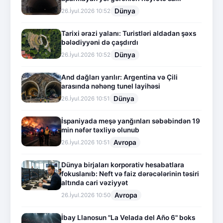
Dünya
26.İyul.2026 10:52
Tarixi ərazi yalanı: Turistləri aldadan şəxs
bələdiyyəni də çaşdırdı
Dünya
26.İyul.2026 10:52
And dağları yarılır: Argentina və Çili
arasında nəhəng tunel layihəsi
Dünya
26.İyul.2026 10:51
İspaniyada meşə yanğınları səbəbindən 19
min nəfər təxliyə olunub
Avropa
26.İyul.2026 10:51
Dünya birjaları korporativ hesabatlara
fokuslanıb: Neft və faiz dərəcələrinin təsiri
altında cari vəziyyət
Avropa
26.İyul.2026 10:50
İbay Llanosun "La Velada del Año 6" boks