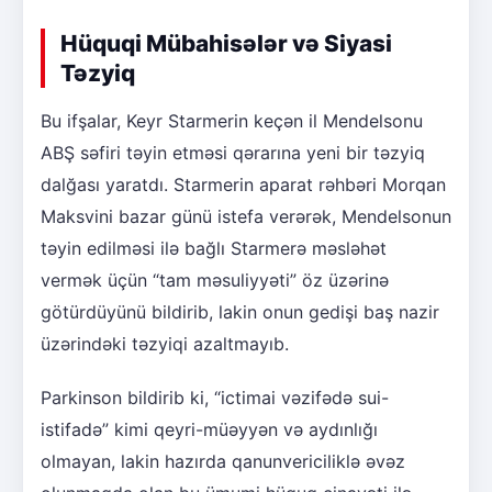
Hüquqi Mübahisələr və Siyasi
Təzyiq
Bu ifşalar, Keyr Starmerin keçən il Mendelsonu
ABŞ səfiri təyin etməsi qərarına yeni bir təzyiq
dalğası yaratdı. Starmerin aparat rəhbəri Morqan
Maksvini bazar günü istefa verərək, Mendelsonun
təyin edilməsi ilə bağlı Starmerə məsləhət
vermək üçün “tam məsuliyyəti” öz üzərinə
götürdüyünü bildirib, lakin onun gedişi baş nazir
üzərindəki təzyiqi azaltmayıb.
Parkinson bildirib ki, “ictimai vəzifədə sui-
istifadə” kimi qeyri-müəyyən və aydınlığı
olmayan, lakin hazırda qanunvericiliklə əvəz