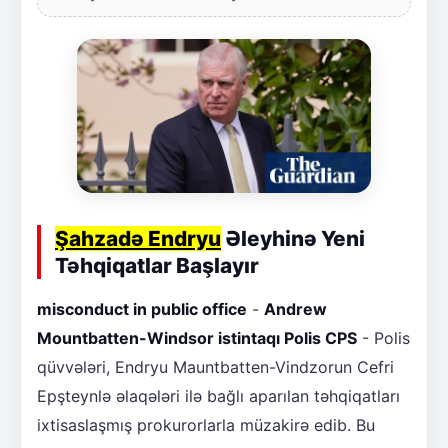
Şahzadə Endryu
Əleyhinə Yeni
Təhqiqatlar Başlayır
misconduct in public office
-
Andrew
Mountbatten-Windsor istintaqı Polis CPS
- Polis
qüvvələri, Endryu Mauntbatten-Vindzorun Cefri
Epşteynlə əlaqələri ilə bağlı aparılan təhqiqatları
ixtisaslaşmış prokurorlarla müzakirə edib. Bu