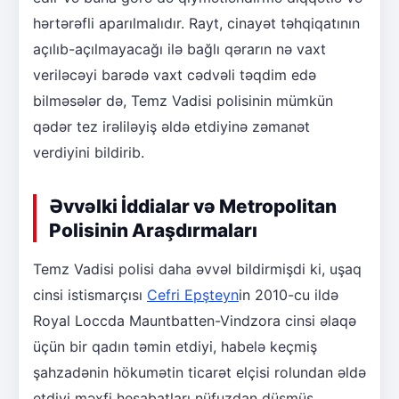
hərtərəfli aparılmalıdır. Rayt, cinayət təhqiqatının
açılıb-açılmayacağı ilə bağlı qərarın nə vaxt
veriləcəyi barədə vaxt cədvəli təqdim edə
bilməsələr də, Temz Vadisi polisinin mümkün
qədər tez irəliləyiş əldə etdiyinə zəmanət
verdiyini bildirib.
Əvvəlki İddialar və Metropolitan
Polisinin Araşdırmaları
Temz Vadisi polisi daha əvvəl bildirmişdi ki, uşaq
cinsi istismarçısı
Cefri Epşteyn
in 2010-cu ildə
Royal Loccda Mauntbatten-Vindzora cinsi əlaqə
üçün bir qadın təmin etdiyi, habelə keçmiş
şahzadənin hökumətin ticarət elçisi rolundan əldə
etdiyi məxfi hesabatları nüfuzdan düşmüş