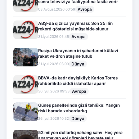
sonra televiziya fəaliyyətinə fasilə verir
Avropa
03.Avqust.2026 00:59
ABŞ-da qızılca yayılması: Son 35 ilin
rekord göstəricisi müşahidə olunur
Avropa
31.İyul.2026 05:46
Rusiya Ukraynanın iri şəhərlərini kütləvi
raket və dron atəşinə tutub
Dünya
31.İyul.2026 03:09
BBVA-da kadr dəyişikliyi: Karlos Torres
rəhbərlikdə ciddi islahatlar aparır
Avropa
30.İyul.2026 09:33
Günəş panellərində gizli təhlükə: Yanğın
riski barədə xəbərdarlıq
Dünya
26.İyul.2026 10:52
52 milyon dollarlıq nəhəng səhv: Heç yerə
aparmayan yol görənləri heyrətə salır