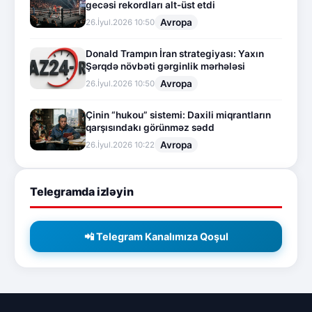
gecəsi rekordları alt-üst etdi
Avropa
26.İyul.2026 10:50
Donald Trampın İran strategiyası: Yaxın
Şərqdə növbəti gərginlik mərhələsi
Avropa
26.İyul.2026 10:50
Çinin “hukou” sistemi: Daxili miqrantların
qarşısındakı görünməz sədd
Avropa
26.İyul.2026 10:22
Telegramda izləyin
📲 Telegram Kanalımıza Qoşul