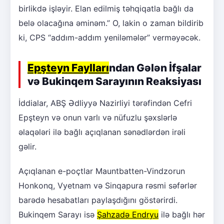
birlikdə işləyir. Elan edilmiş təhqiqatla bağlı da
belə olacağına əminəm.” O, lakin o zaman bildirib
ki, CPS “addım-addım yeniləmələr” verməyəcək.
Epşteyn Faylları
ndan Gələn İfşalar
və Bukinqem Sarayının Reaksiyası
İddialar, ABŞ Ədliyyə Nazirliyi tərəfindən Cefri
Epşteyn və onun varlı və nüfuzlu şəxslərlə
əlaqələri ilə bağlı açıqlanan sənədlərdən irəli
gəlir.
Açıqlanan e-poçtlar Mauntbatten-Vindzorun
Honkonq, Vyetnam və Sinqapura rəsmi səfərlər
barədə hesabatları paylaşdığını göstərirdi.
Bukinqem Sarayı isə
Şahzadə Endryu
ilə bağlı hər