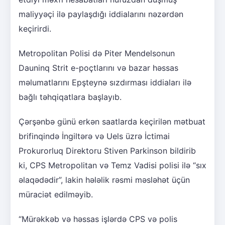
maliyyəçi ilə paylaşdığı iddialarını nəzərdən
keçirirdi.
Metropolitan Polisi də Piter Mendelsonun
Dauninq Strit e-poçtlarını və bazar həssas
məlumatlarını Epşteynə sızdırması iddiaları ilə
bağlı təhqiqatlara başlayıb.
Çərşənbə günü erkən saatlarda keçirilən mətbuat
brifinqində İngiltərə və Uels üzrə İctimai
Prokurorluq Direktoru Stiven Parkinson bildirib
ki, CPS Metropolitan və Temz Vadisi polisi ilə “sıx
əlaqədədir”, lakin hələlik rəsmi məsləhət üçün
müraciət edilməyib.
“Mürəkkəb və həssas işlərdə CPS və polis