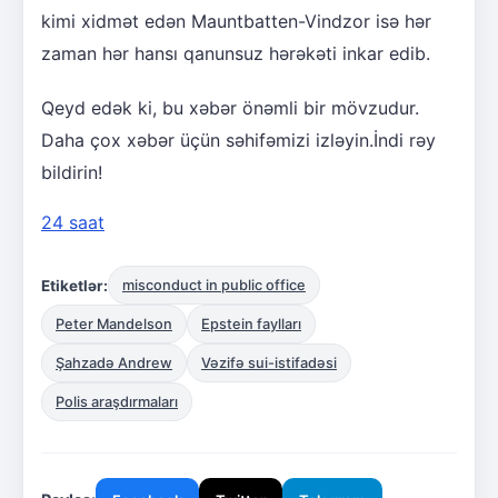
kimi xidmət edən Mauntbatten-Vindzor isə hər
zaman hər hansı qanunsuz hərəkəti inkar edib.
Qeyd edək ki, bu xəbər önəmli bir mövzudur.
Daha çox xəbər üçün səhifəmizi izləyin.İndi rəy
bildirin!
24 saat
Etiketlər:
misconduct in public office
Peter Mandelson
Epstein faylları
Şahzadə Andrew
Vəzifə sui-istifadəsi
Polis araşdırmaları