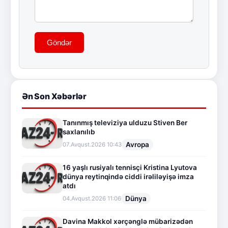
Göndər
Ən Son Xəbərlər
Tanınmış televiziya ulduzu Stiven Ber
saxlanılıb
Avropa
07.Avqust.2026 10:43
16 yaşlı rusiyalı tennisçi Kristina Lyutova
dünya reytinqində ciddi irəliləyişə imza
atdı
Dünya
04.Avqust.2026 11:06
Davina Makkol xərçənglə mübarizədən