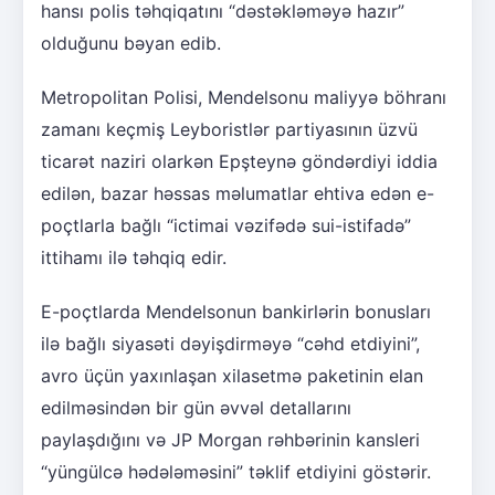
hansı polis təhqiqatını “dəstəkləməyə hazır”
olduğunu bəyan edib.
Metropolitan Polisi, Mendelsonu maliyyə böhranı
zamanı keçmiş Leyboristlər partiyasının üzvü
ticarət naziri olarkən Epşteynə göndərdiyi iddia
edilən, bazar həssas məlumatlar ehtiva edən e-
poçtlarla bağlı “ictimai vəzifədə sui-istifadə”
ittihamı ilə təhqiq edir.
E-poçtlarda Mendelsonun bankirlərin bonusları
ilə bağlı siyasəti dəyişdirməyə “cəhd etdiyini”,
avro üçün yaxınlaşan xilasetmə paketinin elan
edilməsindən bir gün əvvəl detallarını
paylaşdığını və JP Morgan rəhbərinin kansleri
“yüngülcə hədələməsini” təklif etdiyini göstərir.