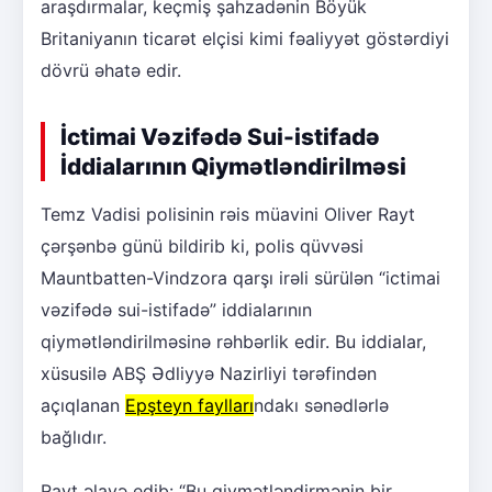
araşdırmalar, keçmiş şahzadənin Böyük
Britaniyanın ticarət elçisi kimi fəaliyyət göstərdiyi
dövrü əhatə edir.
İctimai Vəzifədə Sui-istifadə
İddialarının Qiymətləndirilməsi
Temz Vadisi polisinin rəis müavini Oliver Rayt
çərşənbə günü bildirib ki, polis qüvvəsi
Mauntbatten-Vindzora qarşı irəli sürülən “ictimai
vəzifədə sui-istifadə” iddialarının
qiymətləndirilməsinə rəhbərlik edir. Bu iddialar,
xüsusilə ABŞ Ədliyyə Nazirliyi tərəfindən
açıqlanan
Epşteyn faylları
ndakı sənədlərlə
bağlıdır.
Rayt əlavə edib: “Bu qiymətləndirmənin bir