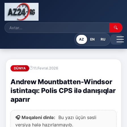
🔍
AZ
EN
RU
11.Fevral.2026
DÜNYA
Andrew Mountbatten-Windsor
istintaqı: Polis CPS ilə danışıqlar
aparır
🎧 Məqaləni dinlə:
Bu yazı üçün səsli
versiya hələ hazırlanmayıb.