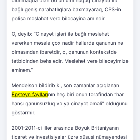
olunmaqda olan bu ümumi hüquq cinayəti ilə
bağlı geniş narahatlıqlara baxmayaraq, CPS-in
polisə məsləhət verə biləcəyinə əmindir.
O, deyib: “Cinayət işləri ilə bağlı məsləhət
verərkən məsələ çox nadir hallarda qanunun nə
olmasından ibarətdir, o, qanunun kontekstdə
tətbiqindən bəhs edir. Məsləhət verə biləcəyimizə
əminəm.”
Mendelson bildirib ki, son zamanlar açıqlanan
Epşteyn faylları
nın heç biri onun tərəfindən “hər
hansı qanunsuzluq və ya cinayət əməli” olduğunu
göstərmir.
2001-2011-ci illər arasında Böyük Britaniyanın
ticarət və investisiyalar üzrə xüsusi nümayəndəsi