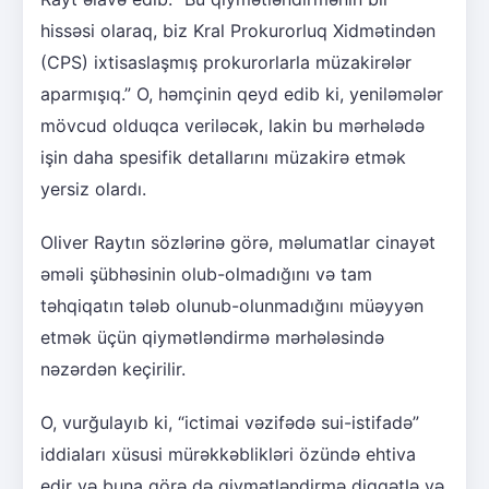
hissəsi olaraq, biz Kral Prokurorluq Xidmətindən
(CPS) ixtisaslaşmış prokurorlarla müzakirələr
aparmışıq.” O, həmçinin qeyd edib ki, yeniləmələr
mövcud olduqca veriləcək, lakin bu mərhələdə
işin daha spesifik detallarını müzakirə etmək
yersiz olardı.
Oliver Raytın sözlərinə görə, məlumatlar cinayət
əməli şübhəsinin olub-olmadığını və tam
təhqiqatın tələb olunub-olunmadığını müəyyən
etmək üçün qiymətləndirmə mərhələsində
nəzərdən keçirilir.
O, vurğulayıb ki, “ictimai vəzifədə sui-istifadə”
iddiaları xüsusi mürəkkəblikləri özündə ehtiva
edir və buna görə də qiymətləndirmə diqqətlə və