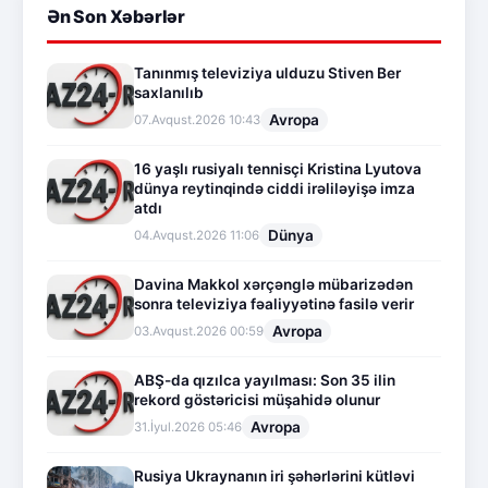
Ən Son Xəbərlər
Tanınmış televiziya ulduzu Stiven Ber
saxlanılıb
Avropa
07.Avqust.2026 10:43
16 yaşlı rusiyalı tennisçi Kristina Lyutova
dünya reytinqində ciddi irəliləyişə imza
atdı
Dünya
04.Avqust.2026 11:06
Davina Makkol xərçənglə mübarizədən
sonra televiziya fəaliyyətinə fasilə verir
Avropa
03.Avqust.2026 00:59
ABŞ-da qızılca yayılması: Son 35 ilin
rekord göstəricisi müşahidə olunur
Avropa
31.İyul.2026 05:46
Rusiya Ukraynanın iri şəhərlərini kütləvi