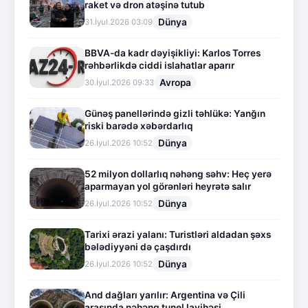
raket və dron atəşinə tutub
Dünya
31.İyul.2026 03:09
BBVA-da kadr dəyişikliyi: Karlos Torres
rəhbərlikdə ciddi islahatlar aparır
Avropa
30.İyul.2026 09:33
Günəş panellərində gizli təhlükə: Yanğın
riski barədə xəbərdarlıq
Dünya
26.İyul.2026 10:52
52 milyon dollarlıq nəhəng səhv: Heç yerə
aparmayan yol görənləri heyrətə salır
Dünya
26.İyul.2026 10:52
Tarixi ərazi yalanı: Turistləri aldadan şəxs
bələdiyyəni də çaşdırdı
Dünya
26.İyul.2026 10:52
And dağları yarılır: Argentina və Çili
arasında nəhəng tunel layihəsi