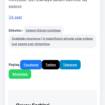
bildirin!
24 saat
Etiketlər:
həlqəvi Günəş tutulması
Aşağıdakı məzmuna ( A magnificent annular solar eclipse
just swept over Antarctica
Paylaş:
Facebook
Twitter
Telegram
WhatsApp