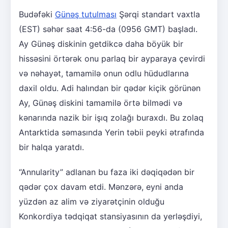
Budəfəki
Günəş tutulması
Şərqi standart vaxtla
(EST) səhər saat 4:56-da (0956 GMT) başladı.
Ay Günəş diskinin getdikcə daha böyük bir
hissəsini örtərək onu parlaq bir ayparaya çevirdi
və nəhayət, tamamilə onun odlu hüdudlarına
daxil oldu. Adi halından bir qədər kiçik görünən
Ay, Günəş diskini tamamilə örtə bilmədi və
kənarında nazik bir işıq zolağı buraxdı. Bu zolaq
Antarktida səmasında Yerin təbii peyki ətrafında
bir halqa yaratdı.
“Annularity” adlanan bu faza iki dəqiqədən bir
qədər çox davam etdi. Mənzərə, eyni anda
yüzdən az alim və ziyarətçinin olduğu
Konkordiya tədqiqat stansiyasının da yerləşdiyi,