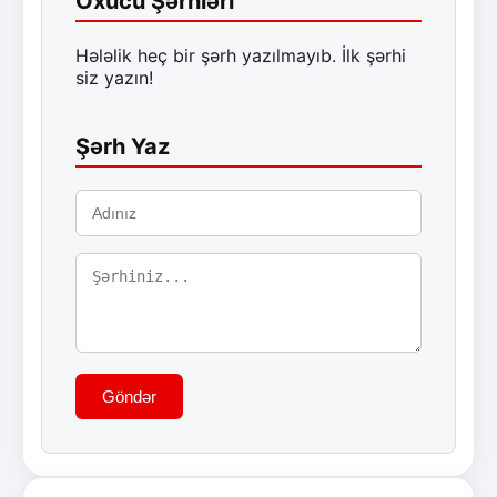
Oxucu Şərhləri
Hələlik heç bir şərh yazılmayıb. İlk şərhi
siz yazın!
Şərh Yaz
Göndər