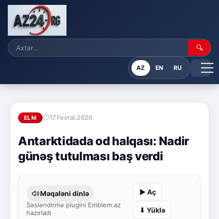
🔍
AZ
EN
RU
17.Fevral.2026
ELM
Antarktidada od halqası: Nadir
günəş tutulması baş verdi
▶ Aç
Məqaləni dinlə
Səsləndirmə plugini Emblem.az
⬇ Yüklə
hazırladı