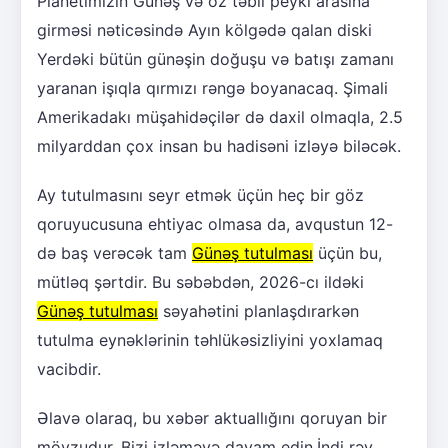
Planetimizin Günəş və öz təbii peyki arasına
girməsi nəticəsində Ayın kölgədə qalan diski
Yerdəki bütün günəşin doğuşu və batışı zamanı
yaranan işıqla qırmızı rəngə boyanacaq. Şimali
Amerikadakı müşahidəçilər də daxil olmaqla, 2.5
milyarddan çox insan bu hadisəni izləyə biləcək.
Ay tutulmasını seyr etmək üçün heç bir göz
qoruyucusuna ehtiyac olmasa da, avqustun 12-
də baş verəcək tam
Günəş tutulması
üçün bu,
mütləq şərtdir. Bu səbəbdən, 2026-cı ildəki
Günəş tutulması
səyahətini planlaşdırarkən
tutulma eynəklərinin təhlükəsizliyini yoxlamaq
vacibdir.
Əlavə olaraq, bu xəbər aktuallığını qoruyan bir
mövzudur. Bizi izləməyə davam edin.İndi rəy