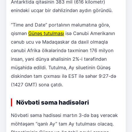
Antarktida qitəsinin 383 mil (616 kilometr)
enindəki ucqar bir dəhlizindən aydın göründü.
“Time and Date” portalının məlumatına görə,
qismən
Günəş tutulması
isə Cənubi Amerikanın
cənub ucu və Madaqaskar da daxil olmaqla
cənubi Afrika ölkələrində təxminən 176 milyon
insan, yəni dünya əhalisinin 2%-i tərəfindən
müşahidə edildi. Tutulma, Ay siluetinin Günəş
diskindən tam çıxması ilə EST ilə səhər 9:27-də
(1427 GMT) sona çatdı.
Növbəti səma hadisələri
Növbəti səma hadisəsi martın 3-də baş verəcək
möhtəşəm “qanlı Ay” tam Ay tutulması olacaq.