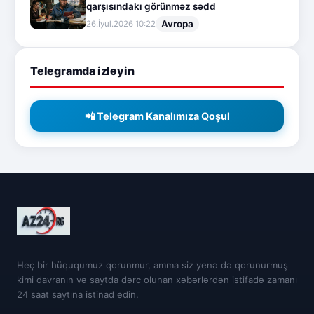
qarşısındakı görünməz sədd
Avropa
26.İyul.2026 10:22
Telegramda izləyin
📲 Telegram Kanalımıza Qoşul
Heç bir hüququmuz qorunmur, amma siz yenə də qorunurmuş
kimi davranın və saytda dərc olunan xəbərlərdən istifadə zamanı
24 saat saytına istinad edin.