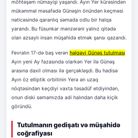
möhtəşəm nümayişi yaşandı. Ayın Yer kürəsindən
mükəmməl məsafədə Günəşin önündən keçməsi
nəticəsində qaranlıq səmada odlu bir halqa
yarandı. Bu füsunkar mənzərəni yalnız qitədə
olan azsaylı insan müşahidə etmək şansı qazandı.
Fevralın 17-də baş verən
həlqəvi Günəş tutulması
Ayın yeni Ay fazasında olarkən Yer ilə Günəş
arasına daxil olması ilə gerçəkləşdi. Bu hadisə
Ayın öz elliptik orbitinin Yerə ən uzaq
nöqtəsindən keçdiyi vaxta təsadüf etdiyindən,
onun diski səmamızda adi halından daha kiçik
göründü.
Tutulmanın gedişatı və müşahidə
coğrafiyası