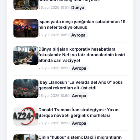
Dünya
26.İyul.2026 10:51
İspaniyada meşə yanğınları səbəbindən 19
min nəfər təxliyə olunub
Avropa
26.İyul.2026 10:51
Dünya birjaları korporativ hesabatlara
fokuslanıb: Neft və faiz dərəcələrinin təsiri
altında cari vəziyyət
Avropa
26.İyul.2026 10:50
İbay Llanosun "La Velada del Año 6" boks
gecəsi rekordları alt-üst etdi
Avropa
26.İyul.2026 10:50
Donald Trampın İran strategiyası: Yaxın
Şərqdə növbəti gərginlik mərhələsi
Avropa
26.İyul.2026 10:50
Çinin “hukou” sistemi: Daxili miqrantların