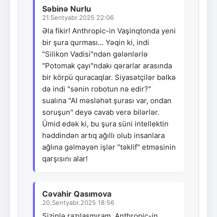
Səbinə Nurlu
21.Sentyabr.2025 22:06
Əla fikir! Anthropic-in Vaşinqtonda yeni
bir şura qurması... Yəqin ki, indi
"Silikon Vadisi"ndən gələnlərlə
"Potomak çayı"ndakı qərarlar arasında
bir körpü quracaqlar. Siyasətçilər bəlkə
də indi "sənin robotun nə edir?"
sualına "AI məsləhət şurası var, ondan
soruşun" deyə cavab verə bilərlər.
Ümid edək ki, bu şura süni intellektin
həddindən artıq ağıllı olub insanlara
ağlına gəlməyən işlər "təklif" etməsinin
qarşısını alar!
Cəvahir Qasımova
20.Sentyabr.2025 18:56
Sizinlə razılaşmıram. Anthropic-in