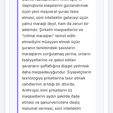
Vaşinqtonla əlaqələrini gücləndirmək
üçün yeni məşvərət şurası təsis
etməsi, süni intellektin gələcəyi üçün
yalnız maraqlı deyil, həm də zəruri bir
addımdır. Şirkətin məqsədlərini və
"ictimai maraqları" təmsil edib-
etmədiyini müəyyən etmək üçün
şuranın tərkibindəki şəxslərin
maraqlarını sorğulamaq yerinə, onların
fəaliyyətlərinə və qəbul edilən
qərarların şəffaflığına diqqət yetirmək
daha məqsədəuyğundur. Siyasətçilərin
texnologiya şirkətlərinə təsir etmək
cəhdlərinin artdığı bir dövrdə,
Anthropic kimi şirkətlərin öz
məqsədlərini aydın şəkildə ifadə
etməsi və qanunvericilərə dəqiq
məlumat verməsi, süni intellektin