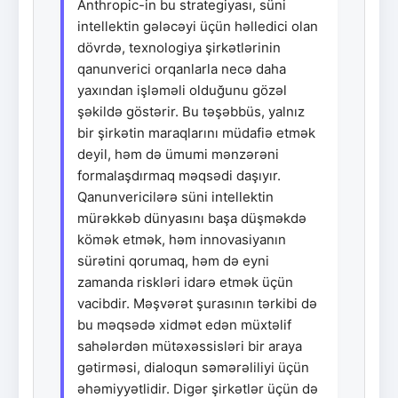
Anthropic-in bu strategiyası, süni
intellektin gələcəyi üçün həlledici olan
dövrdə, texnologiya şirkətlərinin
qanunverici orqanlarla necə daha
yaxından işləməli olduğunu gözəl
şəkildə göstərir. Bu təşəbbüs, yalnız
bir şirkətin maraqlarını müdafiə etmək
deyil, həm də ümumi mənzərəni
formalaşdırmaq məqsədi daşıyır.
Qanunvericilərə süni intellektin
mürəkkəb dünyasını başa düşməkdə
kömək etmək, həm innovasiyanın
sürətini qorumaq, həm də eyni
zamanda riskləri idarə etmək üçün
vacibdir. Məşvərət şurasının tərkibi də
bu məqsədə xidmət edən müxtəlif
sahələrdən mütəxəssisləri bir araya
gətirməsi, dialoqun səmərəliliyi üçün
əhəmiyyətlidir. Digər şirkətlər üçün də