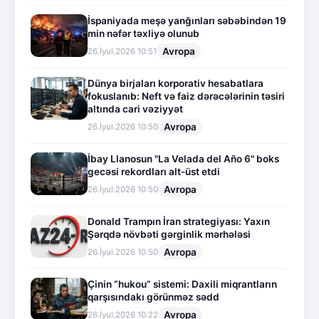
İspaniyada meşə yanğınları səbəbindən 19
min nəfər təxliyə olunub
Avropa
26.İyul.2026 10:51
Dünya birjaları korporativ hesabatlara
fokuslanıb: Neft və faiz dərəcələrinin təsiri
altında cari vəziyyət
Avropa
26.İyul.2026 10:50
İbay Llanosun "La Velada del Año 6" boks
gecəsi rekordları alt-üst etdi
Avropa
26.İyul.2026 10:50
Donald Trampın İran strategiyası: Yaxın
Şərqdə növbəti gərginlik mərhələsi
Avropa
26.İyul.2026 10:50
Çinin “hukou” sistemi: Daxili miqrantların
qarşısındakı görünməz sədd
Avropa
26.İyul.2026 10:22