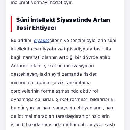
məlumat verməyi hədəfləyir.
Süni İntellekt Siyasətində Artan
Təsir Ehtiyacı
Bu addım,
siyasət
çilərin və tənzimləyicilərin süni
intellektin cəmiyyətə və iqtisadiyyata təsiri ilə
bağlı narahatlıqlarının artdığı bir dövrdə atılıb.
Anthropic kimi şirkətlər, innovasiyaları
dəstəkləyən, lakin eyni zamanda riskləri
minimuma endirən çevik tənzimləmə
çərçivələrinin formalaşmasında aktiv rol
oynamağa çalışırlar. Şirkət rəsmiləri bildirirlər ki,
bu cür şuralar həm sənayenin ehtiyaclarını, həm
də ictimai maraqları tarazlaşdıran prinsiplərin
işlənib hazırlanmasında mühüm əhəmiyyət kəsb