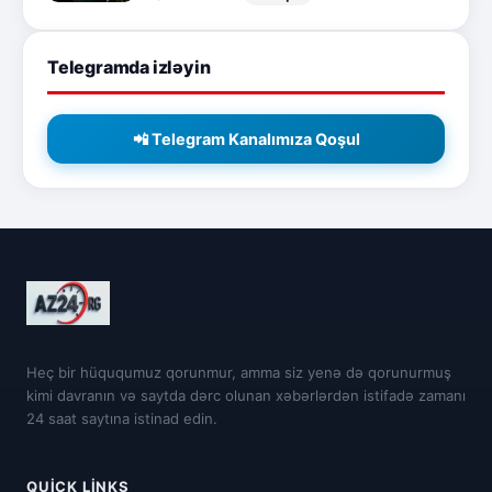
Telegramda izləyin
📲 Telegram Kanalımıza Qoşul
Heç bir hüququmuz qorunmur, amma siz yenə də qorunurmuş
kimi davranın və saytda dərc olunan xəbərlərdən istifadə zamanı
24 saat saytına istinad edin.
QUICK LINKS