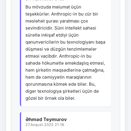
Bu mövzuda məlumat üçün
təşəkkürlər. Anthropic-in bu cür bir
məsləhət şurası yaratması çox
sevindiricidir. Süni intellekt sahəsi
sürətlə inkişaf etdiyi üçün
qanunvericilərin bu texnologiyanı başa
düşməsi və düzgün tənzimləmələr
etməsi vacibdir. Anthropic-in bu
sahədə hökumətlə əməkdaşlıq etməsi,
həm şirkətin məqsədlərinə çatmağına,
həm də cəmiyyətin maraqlarının
qorunmasına kömək edə bilər. Bu,
digər texnologiya şirkətləri üçün də
gözəl bir örnək ola bilər.
Əhməd Teymurov
27.Avqust.2025 21:18