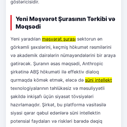
göstəricisidir.
Yeni Məşvərət Şurasının Tərkibi və
Məqsədi
Yeni yaradılan
məşvərət şurası
sektorun ən
görkəmli şəxslərini, keçmiş hökumət rəsmilərini
və akademik dairələrin nümayəndələrini bir araya
gətirəcək. Şuranın əsas məqsədi, Anthropic
şirkətinə ABŞ hökuməti ilə effektiv dialoq
qurmaqda kömək etmək, eləcə də
süni intellekt
texnologiyalarının təhlükəsiz və məsuliyyətli
şəkildə inkişafı üçün siyasət tövsiyələri
hazırlamaqdır. Şirkət, bu platforma vasitəsilə
siyasi qərar qəbul edənlərə süni intellektin
potensial faydaları və riskləri barədə dəqiq