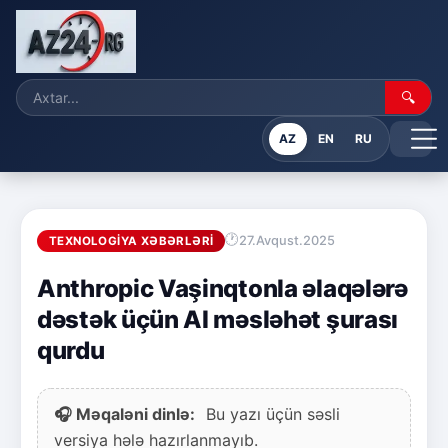
🔍
AZ
EN
RU
27.Avqust.2025
TEXNOLOGIYA XƏBƏRLƏRI
Anthropic Vaşinqtonla əlaqələrə
dəstək üçün AI məsləhət şurası
qurdu
🎧 Məqaləni dinlə:
Bu yazı üçün səsli
versiya hələ hazırlanmayıb.