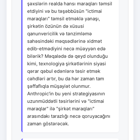
şəxslərin realda hansı maraqları təmsil
etdiyini və bu təşəbbüsün "ictimai
maraqları" təmsil etməklə yanaşı,
şirkətin özünün də xüsusi
qanunvericilik və tənzimləmə
sahəsindəki məqsədlərinə xidmət
edib-etmədiyini necə müəyyən edə
bilərik? Məqalədə də qeyd olunduğu
kimi, texnologiya şirkətlərinin siyasi
qərar qəbul edənlərə təsir etmək
cəhdləri artır, bu da hər zaman tam
şəffaflıqla müşayiət olunmur.
Anthropic'in bu yeni strategiyasının
uzunmüddətli təsirlərini və "ictimai
maraqlar" ilə "şirkət maraqları"
arasındakı tarazlığı necə qoruyacağını
zaman göstərəcək.