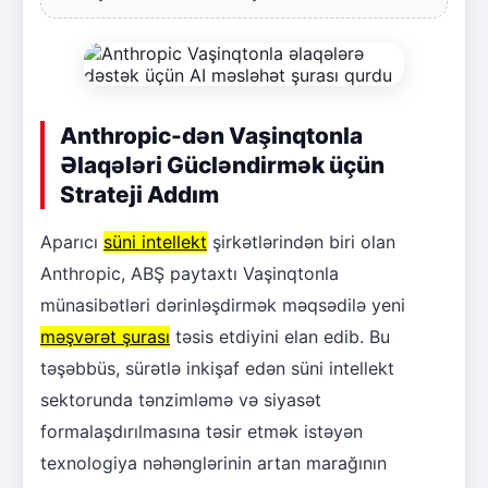
Anthropic-dən Vaşinqtonla
Əlaqələri Gücləndirmək üçün
Strateji Addım
Aparıcı
süni intellekt
şirkətlərindən biri olan
Anthropic, ABŞ paytaxtı Vaşinqtonla
münasibətləri dərinləşdirmək məqsədilə yeni
məşvərət şurası
təsis etdiyini elan edib. Bu
təşəbbüs, sürətlə inkişaf edən süni intellekt
sektorunda tənzimləmə və siyasət
formalaşdırılmasına təsir etmək istəyən
texnologiya nəhənglərinin artan marağının