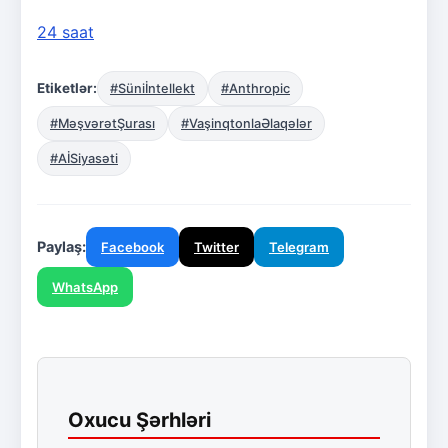
24 saat
Etiketlər:
#Süniİntellekt
#Anthropic
#MəşvərətŞurası
#VaşinqtonlaƏlaqələr
#AİSiyasəti
Paylaş:
Facebook
Twitter
Telegram
WhatsApp
Oxucu Şərhləri