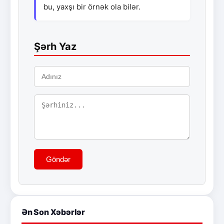
bu, yaxşı bir örnək ola bilər.
Şərh Yaz
Göndər
Ən Son Xəbərlər