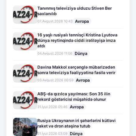
Tanınmış televiziya ulduzu Stiven Ber
saxlanılıb
Avropa
07.Avqust.2026 10:43
16 yaşlı rusiyalı tennisçi Kristina Lyutova
dünya reytinqində ciddi irəliləyişə imza
atdı
Dünya
04.Avqust.2026 11:06
Davina Makkol xərçənglə mübarizədən
sonra televiziya fəaliyyətinə fasilə verir
Avropa
03.Avqust.2026 00:59
ABŞ-da qızılca yayılması: Son 35 ilin
rekord göstəricisi müşahidə olunur
Avropa
31.İyul.2026 05:46
Rusiya Ukraynanın iri şəhərlərini kütləvi
raket və dron atəşinə tutub
Dünya
31.İyul.2026 03:09