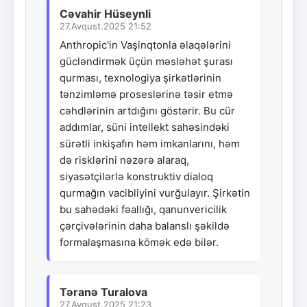
Cəvahir Hüseynli
27.Avqust.2025 21:52
Anthropic'in Vaşinqtonla əlaqələrini
gücləndirmək üçün məsləhət şurası
qurması, texnologiya şirkətlərinin
tənzimləmə proseslərinə təsir etmə
cəhdlərinin artdığını göstərir. Bu cür
addımlar, süni intellekt sahəsindəki
sürətli inkişafın həm imkanlarını, həm
də risklərini nəzərə alaraq,
siyasətçilərlə konstruktiv dialoq
qurmağın vacibliyini vurğulayır. Şirkətin
bu sahədəki fəallığı, qanunvericilik
çərçivələrinin daha balanslı şəkildə
formalaşmasına kömək edə bilər.
Təranə Turalova
27.Avqust.2025 21:23