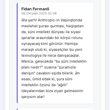
Fidan Fərmanli
06.Oktyabr.2025 02:46
Əla şərh! Anthropic-in Vaşinqtonda
məsləhət şurası qurması, həqiqətən
də, süni intellekt dünyası ilə siyasi
qərarlar arasındakı bir körpü rolunu
oynayacaq kimi görünür. Həmişə
maraqlı olub ki, siyasətçilər bu yeni
texnologiya ilə necə danışacaqlar.
Məncə, gələcəkdə "bu süni intellektin
planı nədir?" sualına "şuramızla
danışın" cavabını eşidə bilərik. Ən
əsası, ümid edək ki, şura süni
intellektin özünü də "ağıllı"
ideyalarından bizə ziyan gəlməsinin
qarşısını alar!