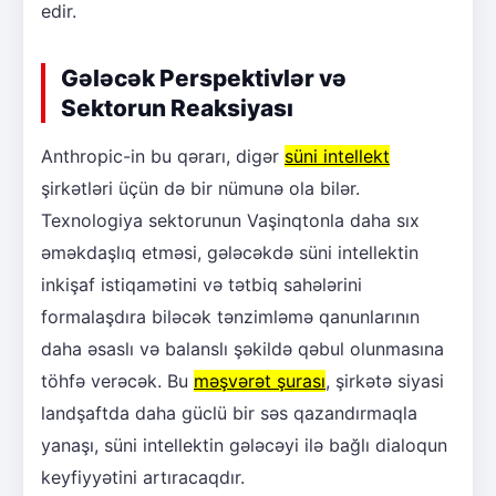
edir.
Gələcək Perspektivlər və
Sektorun Reaksiyası
Anthropic-in bu qərarı, digər
süni intellekt
şirkətləri üçün də bir nümunə ola bilər.
Texnologiya sektorunun Vaşinqtonla daha sıx
əməkdaşlıq etməsi, gələcəkdə süni intellektin
inkişaf istiqamətini və tətbiq sahələrini
formalaşdıra biləcək tənzimləmə qanunlarının
daha əsaslı və balanslı şəkildə qəbul olunmasına
töhfə verəcək. Bu
məşvərət şurası
, şirkətə siyasi
landşaftda daha güclü bir səs qazandırmaqla
yanaşı, süni intellektin gələcəyi ilə bağlı dialoqun
keyfiyyətini artıracaqdır.