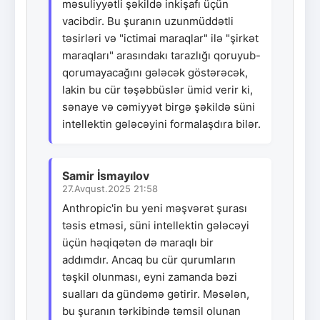
məsuliyyətli şəkildə inkişafı üçün
vacibdir. Bu şuranın uzunmüddətli
təsirləri və "ictimai maraqlar" ilə "şirkət
maraqları" arasındakı tarazlığı qoruyub-
qorumayacağını gələcək göstərəcək,
lakin bu cür təşəbbüslər ümid verir ki,
sənaye və cəmiyyət birgə şəkildə süni
intellektin gələcəyini formalaşdıra bilər.
Samir İsmayılov
27.Avqust.2025 21:58
Anthropic'in bu yeni məşvərət şurası
təsis etməsi, süni intellektin gələcəyi
üçün həqiqətən də maraqlı bir
addımdır. Ancaq bu cür qurumların
təşkil olunması, eyni zamanda bəzi
sualları da gündəmə gətirir. Məsələn,
bu şuranın tərkibində təmsil olunan