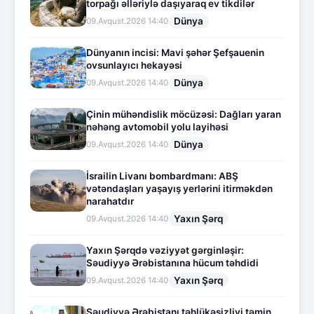
torpağı əlləriylə daşıyaraq ev tikdilər
Dünya
09.Avqust.2026 14:40
Dünyanın incisi: Mavi şəhər Şefşauenin
ovsunlayıcı hekayəsi
Dünya
09.Avqust.2026 14:40
Çinin mühəndislik möcüzəsi: Dağları yaran
nəhəng avtomobil yolu layihəsi
Dünya
09.Avqust.2026 14:40
İsrailin Livanı bombardmanı: ABŞ
vətəndaşları yaşayış yerlərini itirməkdən
narahatdır
Yaxın Şərq
09.Avqust.2026 14:40
Yaxın Şərqdə vəziyyət gərginləşir:
Səudiyyə Ərəbistanına hücum təhdidi
Yaxın Şərq
09.Avqust.2026 14:40
Səudiyyə Ərəbistanı təhlükəsizliyi təmin