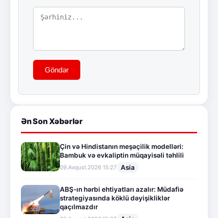
Göndər
Ən Son Xəbərlər
Çin və Hindistanın meşəçilik modelləri:
Bambuk və evkaliptin müqayisəli təhlili
Asia
09.Avqust.2026 15:27
ABŞ-ın hərbi ehtiyatları azalır: Müdafiə
strategiyasında köklü dəyişikliklər
qaçılmazdır