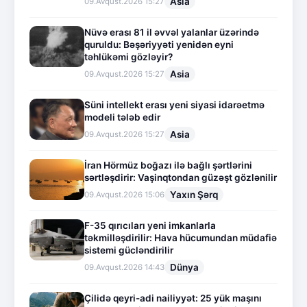
Asia
09.Avqust.2026 15:27
Nüvə erası 81 il əvvəl yalanlar üzərində
quruldu: Bəşəriyyəti yenidən eyni
təhlükəmi gözləyir?
Asia
09.Avqust.2026 15:27
Süni intellekt erası yeni siyasi idarəetmə
modeli tələb edir
Asia
09.Avqust.2026 15:27
İran Hörmüz boğazı ilə bağlı şərtlərini
sərtləşdirir: Vaşinqtondan güzəşt gözlənilir
Yaxın Şərq
09.Avqust.2026 15:06
F-35 qırıcıları yeni imkanlarla
təkmilləşdirilir: Hava hücumundan müdafiə
sistemi gücləndirilir
Dünya
09.Avqust.2026 14:43
Çilidə qeyri-adi nailiyyət: 25 yük maşını