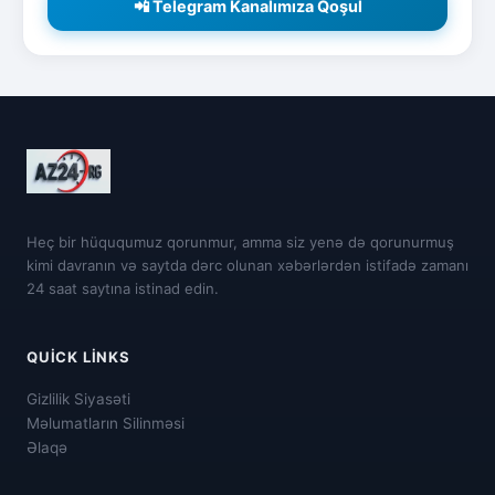
📲 Telegram Kanalımıza Qoşul
Heç bir hüququmuz qorunmur, amma siz yenə də qorunurmuş
kimi davranın və saytda dərc olunan xəbərlərdən istifadə zamanı
24 saat saytına istinad edin.
QUICK LINKS
Gizlilik Siyasəti
Məlumatların Silinməsi
Əlaqə