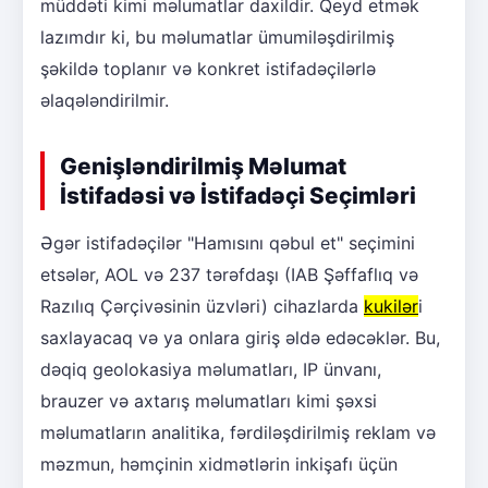
müddəti kimi məlumatlar daxildir. Qeyd etmək
lazımdır ki, bu məlumatlar ümumiləşdirilmiş
şəkildə toplanır və konkret istifadəçilərlə
əlaqələndirilmir.
Genişləndirilmiş Məlumat
İstifadəsi və İstifadəçi Seçimləri
Əgər istifadəçilər "Hamısını qəbul et" seçimini
etsələr, AOL və 237 tərəfdaşı (IAB Şəffaflıq və
Razılıq Çərçivəsinin üzvləri) cihazlarda
kukilər
i
saxlayacaq və ya onlara giriş əldə edəcəklər. Bu,
dəqiq geolokasiya məlumatları, IP ünvanı,
brauzer və axtarış məlumatları kimi şəxsi
məlumatların analitika, fərdiləşdirilmiş reklam və
məzmun, həmçinin xidmətlərin inkişafı üçün