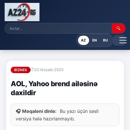
🔍
AZ
EN
RU
22.Noyabr.2025
BIZNES
AOL, Yahoo brend ailəsinə
daxildir
🎧 Məqaləni dinlə:
Bu yazı üçün səsli
versiya hələ hazırlanmayıb.