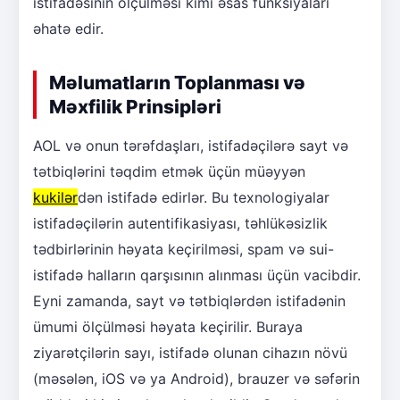
istifadəsinin ölçülməsi kimi əsas funksiyaları
əhatə edir.
Məlumatların Toplanması və
Məxfilik Prinsipləri
AOL və onun tərəfdaşları, istifadəçilərə sayt və
tətbiqlərini təqdim etmək üçün müəyyən
kukilər
dən istifadə edirlər. Bu texnologiyalar
istifadəçilərin autentifikasiyası, təhlükəsizlik
tədbirlərinin həyata keçirilməsi, spam və sui-
istifadə halların qarşısının alınması üçün vacibdir.
Eyni zamanda, sayt və tətbiqlərdən istifadənin
ümumi ölçülməsi həyata keçirilir. Buraya
ziyarətçilərin sayı, istifadə olunan cihazın növü
(məsələn, iOS və ya Android), brauzer və səfərin