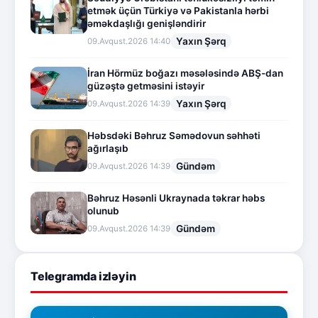
etmək üçün Türkiyə və Pakistanla hərbi
əməkdaşlığı genişləndirir
Yaxın Şərq
09.Avqust.2026 14:40
İran Hörmüz boğazı məsələsində ABŞ-dan
güzəştə getməsini istəyir
Yaxın Şərq
09.Avqust.2026 14:39
Həbsdəki Bəhruz Səmədovun səhhəti
ağırlaşıb
Gündəm
09.Avqust.2026 14:39
Bəhruz Həsənli Ukraynada təkrar həbs
olunub
Gündəm
09.Avqust.2026 14:39
Telegramda izləyin