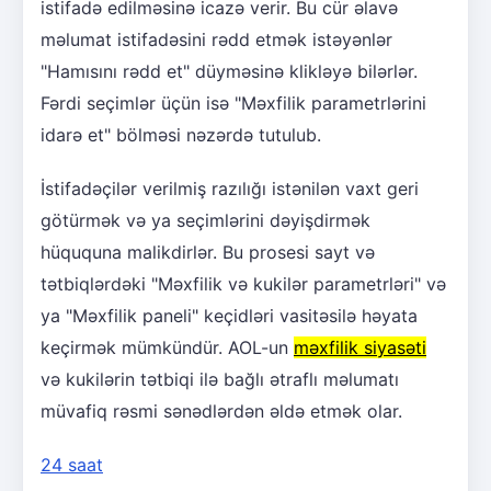
istifadə edilməsinə icazə verir. Bu cür əlavə
məlumat istifadəsini rədd etmək istəyənlər
"Hamısını rədd et" düyməsinə klikləyə bilərlər.
Fərdi seçimlər üçün isə "Məxfilik parametrlərini
idarə et" bölməsi nəzərdə tutulub.
İstifadəçilər verilmiş razılığı istənilən vaxt geri
götürmək və ya seçimlərini dəyişdirmək
hüququna malikdirlər. Bu prosesi sayt və
tətbiqlərdəki "Məxfilik və kukilər parametrləri" və
ya "Məxfilik paneli" keçidləri vasitəsilə həyata
keçirmək mümkündür. AOL-un
məxfilik siyasəti
və kukilərin tətbiqi ilə bağlı ətraflı məlumatı
müvafiq rəsmi sənədlərdən əldə etmək olar.
24 saat