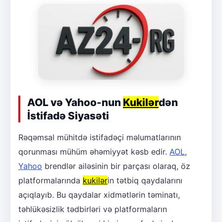
AOL və Yahoo-nun
Kukilər
dən
İstifadə Siyasəti
Rəqəmsal mühitdə istifadəçi məlumatlarının
qorunması mühüm əhəmiyyət kəsb edir.
AOL
,
Yahoo
brendlər ailəsinin bir parçası olaraq, öz
platformalarında
kukilər
in tətbiq qaydalarını
açıqlayıb. Bu qaydalar xidmətlərin təminatı,
təhlükəsizlik tədbirləri və platformaların