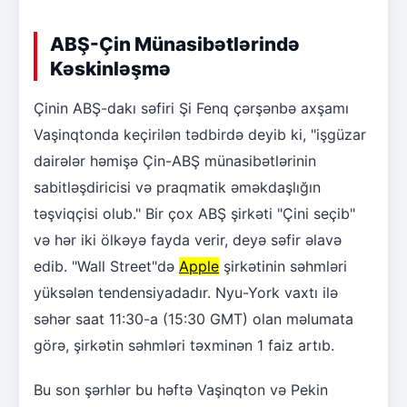
ABŞ-Çin Münasibətlərində
Kəskinləşmə
Çinin ABŞ-dakı səfiri Şi Fenq çərşənbə axşamı
Vaşinqtonda keçirilən tədbirdə deyib ki, "işgüzar
dairələr həmişə Çin-ABŞ münasibətlərinin
sabitləşdiricisi və praqmatik əməkdaşlığın
təşviqçisi olub." Bir çox ABŞ şirkəti "Çini seçib"
və hər iki ölkəyə fayda verir, deyə səfir əlavə
edib. "Wall Street"də
Apple
şirkətinin səhmləri
yüksələn tendensiyadadır. Nyu-York vaxtı ilə
səhər saat 11:30-a (15:30 GMT) olan məlumata
görə, şirkətin səhmləri təxminən 1 faiz artıb.
Bu son şərhlər bu həftə Vaşinqton və Pekin