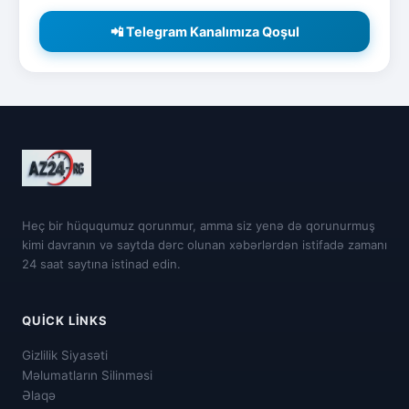
📲 Telegram Kanalımıza Qoşul
Heç bir hüququmuz qorunmur, amma siz yenə də qorunurmuş
kimi davranın və saytda dərc olunan xəbərlərdən istifadə zamanı
24 saat saytına istinad edin.
QUICK LINKS
Gizlilik Siyasəti
Məlumatların Silinməsi
Əlaqə