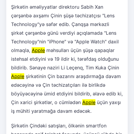
Şirkətin əməliyyatlar direktoru Sabih Xan
çərşənbə axşamı Çinin şüşə təchizatçısı "Lens
Technology"yə səfər edib. Çanqşa mərkəzli
şirkət çərşənbə günü verdiyi açıqlamada "Lens
Technology"nin "iPhone" və "Apple Watch" daxil
olmaqla,
Apple
məhsulları üçün şüşə qapaqlar
istehsal etdiyini və 19 ildir ki, tərəfdaş olduğunu
bildirib. Sənaye naziri Li Leçenq, Tim Kuka Çinin
Apple
şirkətinin Çin bazarını araşdırmağa davam
edəcəyinə və Çin təchizatçıları ilə birlikdə
böyüyəcəyinə ümid etdiyini bildirib, əlavə edib ki,
Çin xarici şirkətlər, o cümlədən
Apple
üçün yaxşı
iş mühiti yaratmağa davam edəcək.
Şirkətin Çindəki satışları, ölkənin smartfon