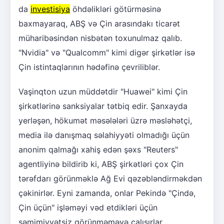
da
investisiya
öhdəlikləri götürməsinə
baxmayaraq, ABŞ və Çin arasındakı ticarət
müharibəsindən nisbətən toxunulmaz qalıb.
"Nvidia" və "Qualcomm" kimi digər şirkətlər isə
Çin istintaqlarının hədəfinə çevriliblər.
Vaşinqton uzun müddətdir "Huawei" kimi Çin
şirkətlərinə sanksiyalar tətbiq edir. Şanxayda
yerləşən, hökumət məsələləri üzrə məsləhətçi,
media ilə danışmaq səlahiyyəti olmadığı üçün
anonim qalmağı xahiş edən şəxs "Reuters"
agentliyinə bildirib ki, ABŞ şirkətləri çox Çin
tərəfdarı görünməklə Ağ Evi qəzəbləndirməkdən
çəkinirlər. Eyni zamanda, onlar Pekində "Çində,
Çin üçün" işləməyi vəd etdikləri üçün
səmimiyyətsiz görünməməyə çalışırlar.