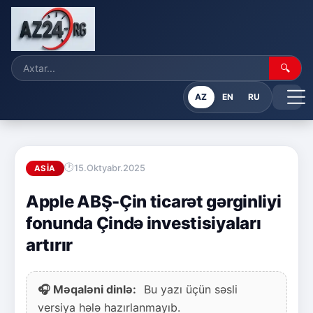
🔍
AZ
EN
RU
15.Oktyabr.2025
ASIA
Apple ABŞ-Çin ticarət gərginliyi
fonunda Çində investisiyaları
artırır
🎧 Məqaləni dinlə:
Bu yazı üçün səsli
versiya hələ hazırlanmayıb.