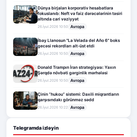
Dünya birjaları korporativ hesabatlara
fokuslanıb: Neft və faiz dərəcələrinin təsiri
altında cari vəziyyət
Avropa
26.İyul.2026 10:50
İbay Llanosun "La Velada del Año 6" boks
gecəsi rekordları alt-üst etdi
Avropa
26.İyul.2026 10:50
Donald Trampın İran strategiyası: Yaxın
Şərqdə növbəti gərginlik mərhələsi
Avropa
26.İyul.2026 10:50
Çinin “hukou” sistemi: Daxili miqrantların
qarşısındakı görünməz sədd
Avropa
26.İyul.2026 10:22
Telegramda izləyin