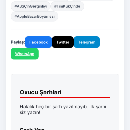
#ABŞÇinGərginliyi
#TimKukÇində
#AppleBazarBöyüməsi
Paylaş:
Facebook
Twitter
Telegram
WhatsApp
Oxucu Şərhləri
Hələlik heç bir şərh yazılmayıb. İlk şərhi
siz yazın!