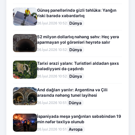
Günəş panellərində gizli təhlükə: Yanğın
riski barədə xəbərdarlıq
Dünya
26.İyul.2026 10:52
52 milyon dollarlıq nəhəng səhv: Heç yerə
aparmayan yol görənləri heyrətə salır
Dünya
26.İyul.2026 10:52
Tarixi ərazi yalanı: Turistləri aldadan şəxs
bələdiyyəni də çaşdırdı
Dünya
26.İyul.2026 10:52
And dağları yarılır: Argentina və Çili
arasında nəhəng tunel layihəsi
Dünya
26.İyul.2026 10:51
İspaniyada meşə yanğınları səbəbindən 19
min nəfər təxliyə olunub
Avropa
26.İyul.2026 10:51