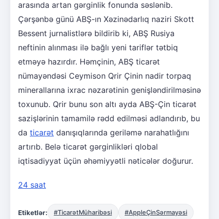
arasında artan gərginlik fonunda səslənib.
Çərşənbə günü ABŞ-ın Xəzinədarlıq naziri Skott
Bessent jurnalistlərə bildirib ki, ABŞ Rusiya
neftinin alınması ilə bağlı yeni tariflər tətbiq
etməyə hazırdır. Həmçinin, ABŞ ticarət
nümayəndəsi Ceymison Qrir Çinin nadir torpaq
minerallarına ixrac nəzarətinin genişləndirilməsinə
toxunub. Qrir bunu son altı ayda ABŞ-Çin ticarət
sazişlərinin tamamilə rədd edilməsi adlandırıb, bu
da
ticarət
danışıqlarında geriləmə narahatlığını
artırıb. Belə ticarət gərginlikləri qlobal
iqtisadiyyat üçün əhəmiyyətli nəticələr doğurur.
24 saat
Etiketlər:
#TicarətMüharibəsi
#AppleÇinSərmayəsi