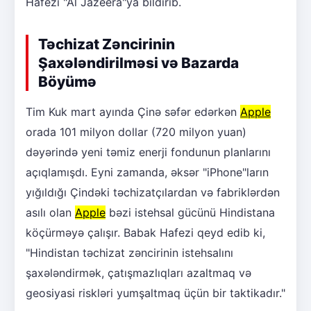
Hafezi "Al Jazeera"ya bildirib.
Təchizat Zəncirinin
Şaxələndirilməsi və Bazarda
Böyümə
Tim Kuk mart ayında Çinə səfər edərkən
Apple
orada 101 milyon dollar (720 milyon yuan)
dəyərində yeni təmiz enerji fondunun planlarını
açıqlamışdı. Eyni zamanda, əksər "iPhone"ların
yığıldığı Çindəki təchizatçılardan və fabriklərdən
asılı olan
Apple
bəzi istehsal gücünü Hindistana
köçürməyə çalışır. Babak Hafezi qeyd edib ki,
"Hindistan təchizat zəncirinin istehsalını
şaxələndirmək, çatışmazlıqları azaltmaq və
geosiyasi riskləri yumşaltmaq üçün bir taktikadır."