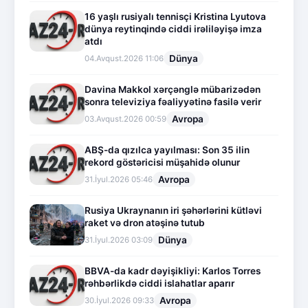
16 yaşlı rusiyalı tennisçi Kristina Lyutova
dünya reytinqində ciddi irəliləyişə imza
atdı
Dünya
04.Avqust.2026 11:06
Davina Makkol xərçənglə mübarizədən
sonra televiziya fəaliyyətinə fasilə verir
Avropa
03.Avqust.2026 00:59
ABŞ-da qızılca yayılması: Son 35 ilin
rekord göstəricisi müşahidə olunur
Avropa
31.İyul.2026 05:46
Rusiya Ukraynanın iri şəhərlərini kütləvi
raket və dron atəşinə tutub
Dünya
31.İyul.2026 03:09
BBVA-da kadr dəyişikliyi: Karlos Torres
rəhbərlikdə ciddi islahatlar aparır
Avropa
30.İyul.2026 09:33