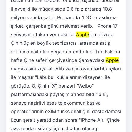
bazarında zəif tələbat fonunda, üçüncü rübdə bir
il əvvəlki ilə müqayisədə 0,6 faiz artaraq 10,8
milyon vahidə çatıb. Bu barədə "IDC" araşdırma
şirkəti çərşənbə günü məlumat verib. "iPhone 17"
seriyasının təkan verməsi ilə,
Apple
bu dövrdə
Çinin üç ən böyük təchizatçısı arasında satış
artımına nail olan yeganə brend olub. Tim Kuk bu
həftə Çinə səfəri çərçivəsində Şanxaydakı
Apple
mağazasını ziyarət edib və Çin oyun tərtibatçıları
ilə məşhur "Labubu" kuklalarının dizayneri ilə
görüşüb. O, Çinin "X" bənzəri "Weibo"
platformasındakı paylaşımlarında bildirib ki,
sənaye nazirliyi əsas telekommunikasiya
operatorlarının eSIM funksionallığını dəstəkləməsi
üçün şərait yaratdıqdan sonra "iPhone Air" Çində
əvvəlcədən sifariş üçün əlçatan olacaq.