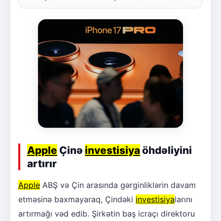
Apple
Çinə
investisiya
öhdəliyini
artırır
Apple
ABŞ və Çin arasında gərginliklərin davam
etməsinə baxmayaraq, Çindəki
investisiya
larını
artırmağı vəd edib. Şirkətin baş icraçı direktoru