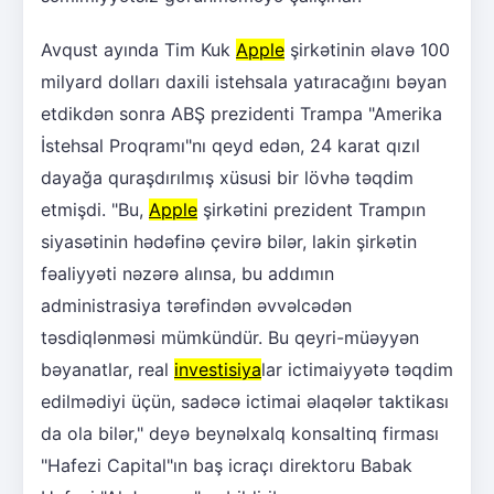
Avqust ayında Tim Kuk
Apple
şirkətinin əlavə 100
milyard dolları daxili istehsala yatıracağını bəyan
etdikdən sonra ABŞ prezidenti Trampa "Amerika
İstehsal Proqramı"nı qeyd edən, 24 karat qızıl
dayağa quraşdırılmış xüsusi bir lövhə təqdim
etmişdi. "Bu,
Apple
şirkətini prezident Trampın
siyasətinin hədəfinə çevirə bilər, lakin şirkətin
fəaliyyəti nəzərə alınsa, bu addımın
administrasiya tərəfindən əvvəlcədən
təsdiqlənməsi mümkündür. Bu qeyri-müəyyən
bəyanatlar, real
investisiya
lar ictimaiyyətə təqdim
edilmədiyi üçün, sadəcə ictimai əlaqələr taktikası
da ola bilər," deyə beynəlxalq konsaltinq firması
"Hafezi Capital"ın baş icraçı direktoru Babak