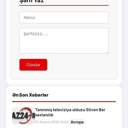
Şərh Yaz
Göndər
Ən Son Xəbərlər
Tanınmış televiziya ulduzu Stiven Ber
saxlanılıb
Avropa
07.Avqust.2026 10:43