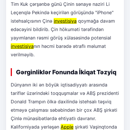
Tim Kuk çərşənbə günü Çinin sənaye naziri Li
Leçenqlə Pekində keçirilən görüşündə "iPhone"
istehsalçısının Çinə
investisiya
qoymağa davam
edəcəyini bildirib. Çin hökuməti tərəfindən
yayımlanan rəsmi görüş xülasəsində potensial
investisiya
nın həcmi barədə ətraflı məlumat
verilməyib.
Gərginliklər Fonunda İkiqat Təzyiq
Dünyanın iki ən böyük iqtisadiyyatı arasında
tariflər üzərindəki toqquşmalar və ABŞ prezidenti
Donald Trampın ölkə daxilində istehsalı təşviq
etməyə çalışması səbəbindən bir çox ABŞ şirkəti
Çinlə münasibətlərdə ehtiyatlı davranır.
Kaliforniyada yerləşən
Apple
şirkəti Vaşinqtonda