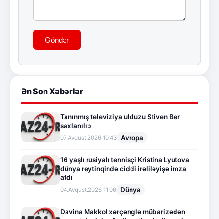
Göndər
Ən Son Xəbərlər
Tanınmış televiziya ulduzu Stiven Ber
saxlanılıb
Avropa
07.Avqust.2026 10:43
16 yaşlı rusiyalı tennisçi Kristina Lyutova
dünya reytinqində ciddi irəliləyişə imza
atdı
Dünya
04.Avqust.2026 11:06
Davina Makkol xərçənglə mübarizədən