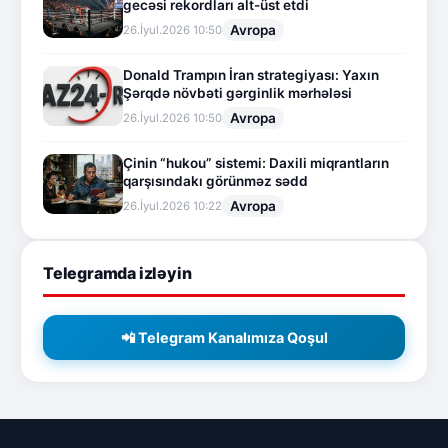
gecəsi rekordları alt-üst etdi
Avropa
26.İyul.2026 10:50
Donald Trampın İran strategiyası: Yaxın
Şərqdə növbəti gərginlik mərhələsi
Avropa
26.İyul.2026 10:50
Çinin “hukou” sistemi: Daxili miqrantların
qarşısındakı görünməz sədd
Avropa
26.İyul.2026 10:22
Telegramda izləyin
📲 Telegram Kanalımıza Qoşul