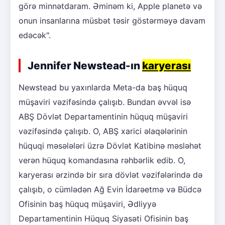
görə minnətdaram. Əminəm ki, Apple planetə və
onun insanlarına müsbət təsir göstərməyə davam
edəcək".
Jennifer Newstead-ın
karyerası
Newstead bu yaxınlarda Meta-da baş hüquq
müşaviri vəzifəsində çalışıb. Bundan əvvəl isə
ABŞ Dövlət Departamentinin hüquq müşaviri
vəzifəsində çalışıb. O, ABŞ xarici əlaqələrinin
hüquqi məsələləri üzrə Dövlət Katibinə məsləhət
verən hüquq komandasına rəhbərlik edib. O,
karyerası ərzində bir sıra dövlət vəzifələrində də
çalışıb, o cümlədən Ağ Evin İdarəetmə və Büdcə
Ofisinin baş hüquq müşaviri, Ədliyyə
Departamentinin Hüquq Siyasəti Ofisinin baş