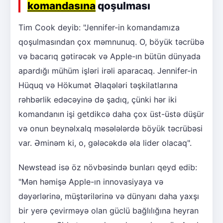
komandasına
qoşulması
Tim Cook deyib: "Jennifer-in komandamıza
qoşulmasından çox məmnunuq. O, böyük təcrübə
və bacarıq gətirəcək və Apple-ın bütün dünyada
apardığı mühüm işləri irəli aparacaq. Jennifer-in
Hüquq və Hökumət Əlaqələri təşkilatlarına
rəhbərlik edəcəyinə də şadıq, çünki hər iki
komandanın işi getdikcə daha çox üst-üstə düşür
və onun beynəlxalq məsələlərdə böyük təcrübəsi
var. Əminəm ki, o, gələcəkdə əla lider olacaq".
Newstead isə öz növbəsində bunları qeyd edib:
"Mən həmişə Apple-ın innovasiyaya və
dəyərlərinə, müştərilərinə və dünyanı daha yaxşı
bir yerə çevirməyə olan güclü bağlılığına heyran