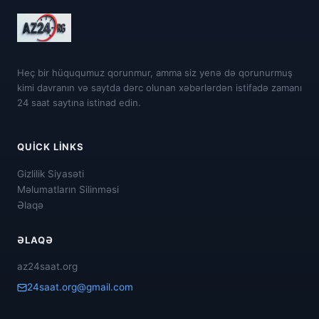
Heç bir hüququmuz qorunmur, amma siz yenə də qorunurmuş
kimi davranın və saytda dərc olunan xəbərlərdən istifadə zamanı
24 saat saytına istinad edin.
QUICK LINKS
Gizlilik Siyasəti
Məlumatların Silinməsi
Əlaqə
ƏLAQƏ
az24saat.org
24saat.org@gmail.com