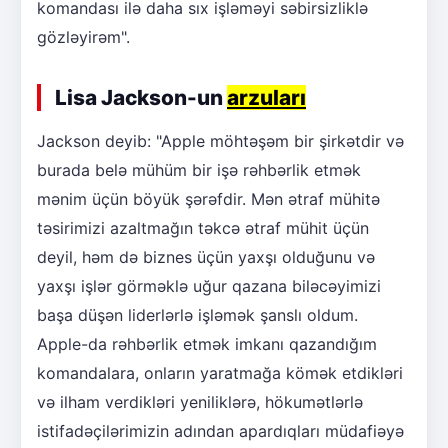
komandası ilə daha sıx işləməyi səbirsizliklə
gözləyirəm".
Lisa Jackson-un
arzuları
Jackson deyib: "Apple möhtəşəm bir şirkətdir və
burada belə mühüm bir işə rəhbərlik etmək
mənim üçün böyük şərəfdir. Mən ətraf mühitə
təsirimizi azaltmağın təkcə ətraf mühit üçün
deyil, həm də biznes üçün yaxşı olduğunu və
yaxşı işlər görməklə uğur qazana biləcəyimizi
başa düşən liderlərlə işləmək şanslı oldum.
Apple-da rəhbərlik etmək imkanı qazandığım
komandalara, onların yaratmağa kömək etdikləri
və ilham verdikləri yeniliklərə, hökumətlərlə
istifadəçilərimizin adından apardıqları müdafiəyə