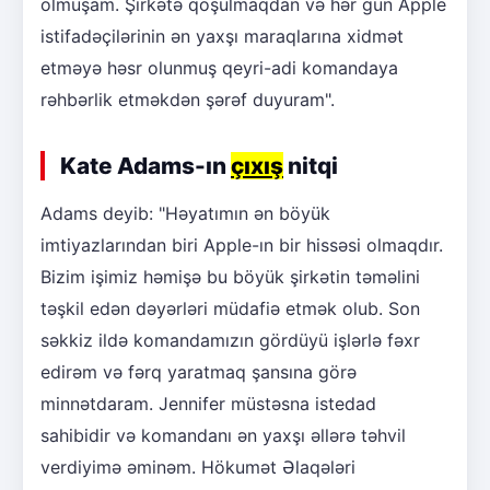
olmuşam. Şirkətə qoşulmaqdan və hər gün Apple
istifadəçilərinin ən yaxşı maraqlarına xidmət
etməyə həsr olunmuş qeyri-adi komandaya
rəhbərlik etməkdən şərəf duyuram".
Kate Adams-ın
çıxış
nitqi
Adams deyib: "Həyatımın ən böyük
imtiyazlarından biri Apple-ın bir hissəsi olmaqdır.
Bizim işimiz həmişə bu böyük şirkətin təməlini
təşkil edən dəyərləri müdafiə etmək olub. Son
səkkiz ildə komandamızın gördüyü işlərlə fəxr
edirəm və fərq yaratmaq şansına görə
minnətdaram. Jennifer müstəsna istedad
sahibidir və komandanı ən yaxşı əllərə təhvil
verdiyimə əminəm. Hökumət Əlaqələri