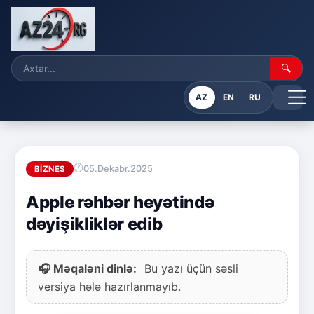
🔍
AZ
EN
RU
05.Dekabr.2025
BIZNES
Apple rəhbər heyətində
dəyişikliklər edib
🎧 Məqaləni dinlə:
Bu yazı üçün səsli
versiya hələ hazırlanmayıb.