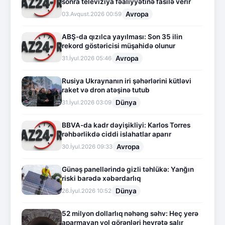
sonra televiziya fəaliyyətinə fasilə verir
Avropa
03.Avqust.2026 00:59
ABŞ-da qızılca yayılması: Son 35 ilin
rekord göstəricisi müşahidə olunur
Avropa
31.İyul.2026 05:46
Rusiya Ukraynanın iri şəhərlərini kütləvi
raket və dron atəşinə tutub
Dünya
31.İyul.2026 03:09
BBVA-da kadr dəyişikliyi: Karlos Torres
rəhbərlikdə ciddi islahatlar aparır
Avropa
30.İyul.2026 09:33
Günəş panellərində gizli təhlükə: Yanğın
riski barədə xəbərdarlıq
Dünya
26.İyul.2026 10:52
52 milyon dollarlıq nəhəng səhv: Heç yerə
aparmayan yol görənləri heyrətə salır