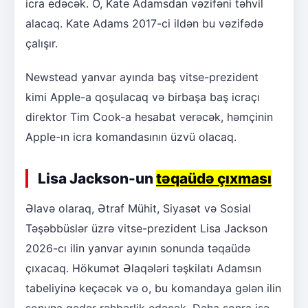
icra edəcək. O, Kate Adamsdan vəzifəni təhvil
alacaq. Kate Adams 2017-ci ildən bu vəzifədə
çalışır.
Newstead yanvar ayında baş vitse-prezident
kimi Apple-a qoşulacaq və birbaşa baş icraçı
direktor Tim Cook-a hesabat verəcək, həmçinin
Apple-ın icra komandasının üzvü olacaq.
Lisa Jackson-un
təqaüdə çıxması
Əlavə olaraq, Ətraf Mühit, Siyasət və Sosial
Təşəbbüslər üzrə vitse-prezident Lisa Jackson
2026-cı ilin yanvar ayının sonunda təqaüdə
çıxacaq. Hökumət Əlaqələri təşkilatı Adamsın
tabeliyinə keçəcək və o, bu komandaya gələn ilin