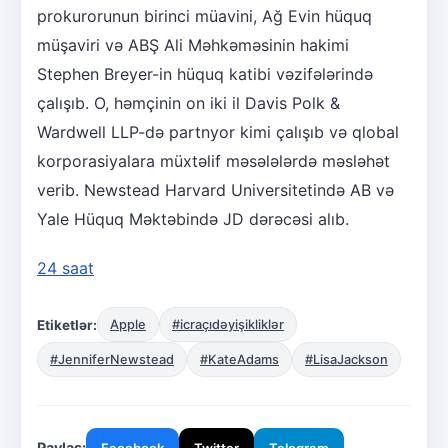
prokurorunun birinci müavini, Ağ Evin hüquq
müşaviri və ABŞ Ali Məhkəməsinin hakimi
Stephen Breyer-in hüquq katibi vəzifələrində
çalışıb. O, həmçinin on iki il Davis Polk &
Wardwell LLP-də partnyor kimi çalışıb və qlobal
korporasiyalara müxtəlif məsələlərdə məsləhət
verib. Newstead Harvard Universitetində AB və
Yale Hüquq Məktəbində JD dərəcəsi alıb.
24 saat
Etiketlər:
Apple
#icraçıdəyişikliklər
#JenniferNewstead
#KateAdams
#LisaJackson
Paylaş: