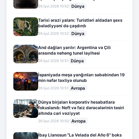
Dünya
26.İyul.2026 10:52
Tarixi ərazi yalanı: Turistləri aldadan şəxs
bələdiyyəni də çaşdırdı
Dünya
26.İyul.2026 10:52
And dağları yarılır: Argentina və Çili
arasında nəhəng tunel layihəsi
Dünya
26.İyul.2026 10:51
İspaniyada meşə yanğınları səbəbindən 19
min nəfər təxliyə olunub
Avropa
26.İyul.2026 10:51
Dünya birjaları korporativ hesabatlara
fokuslanıb: Neft və faiz dərəcələrinin təsiri
altında cari vəziyyət
Avropa
26.İyul.2026 10:50
İbay Llanosun "La Velada del Año 6" boks