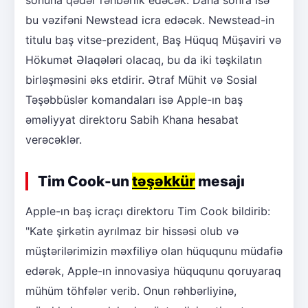
sonuna qədər rəhbərlik edəcək. Daha sonra isə
bu vəzifəni Newstead icra edəcək. Newstead-in
titulu baş vitse-prezident, Baş Hüquq Müşaviri və
Hökumət Əlaqələri olacaq, bu da iki təşkilatın
birləşməsini əks etdirir. Ətraf Mühit və Sosial
Təşəbbüslər komandaları isə Apple-ın baş
əməliyyat direktoru Sabih Khana hesabat
verəcəklər.
Tim Cook-un
təşəkkür
mesajı
Apple-ın baş icraçı direktoru Tim Cook bildirib:
"Kate şirkətin ayrılmaz bir hissəsi olub və
müştərilərimizin məxfiliyə olan hüququnu müdafiə
edərək, Apple-ın innovasiya hüququnu qoruyaraq
mühüm töhfələr verib. Onun rəhbərliyinə,