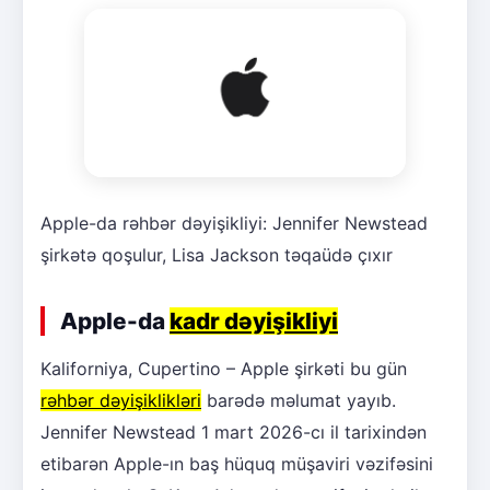
Apple-da rəhbər dəyişikliyi: Jennifer Newstead
şirkətə qoşulur, Lisa Jackson təqaüdə çıxır
Apple-da
kadr dəyişikliyi
Kaliforniya, Cupertino – Apple şirkəti bu gün
rəhbər dəyişiklikləri
barədə məlumat yayıb.
Jennifer Newstead 1 mart 2026-cı il tarixindən
etibarən Apple-ın baş hüquq müşaviri vəzifəsini