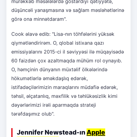
mürəkkəb məsələlərdə göstərdiyi qətiyyətə,
düşüncəli yanaşmasına və sağlam məsləhətlərinə
görə ona minnətdaram".
Cook əlavə edib: "Lisa-nın töhfələrini yüksək
qiymətləndirirəm. O, qlobal istixana qazı
emissiyalarını 2015-ci il səviyyəsi ilə müqayisədə
60 faizdən çox azaltmaqda mühüm rol oynayıb.
O, həmçinin dünyanın müxtəlif ölkələrində
hökumətlərlə əməkdaşlıq edərək,
istifadəçilərimizin maraqlarını müdafiə edərək,
təhsil, əlçatanlıq, məxfilik və təhlükəsizlik kimi
dəyərlərimizi irəli aparmaqda strateji
tərəfdaşımız olub".
Jennifer Newstead-ın
Apple