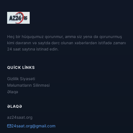
Heç bir hüququmuz qorunmur, amma siz yenə də qorunurmuş
kimi davranın və saytda dərc olunan xəbərlərdən istifadə zamanı
24 saat saytına istinad edin.
QUICK LINKS
Gizlilik Siyasəti
Məlumatların Silinməsi
Əlaqə
ƏLAQƏ
az24saat.org
24saat.org@gmail.com