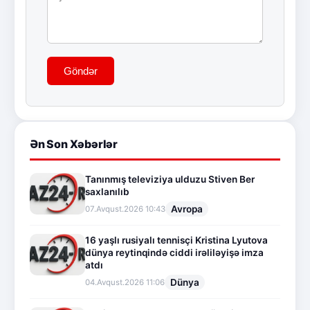
Göndər
Ən Son Xəbərlər
Tanınmış televiziya ulduzu Stiven Ber
saxlanılıb
Avropa
07.Avqust.2026 10:43
16 yaşlı rusiyalı tennisçi Kristina Lyutova
dünya reytinqində ciddi irəliləyişə imza
atdı
Dünya
04.Avqust.2026 11:06