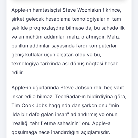
Apple-ın həmtəsisçisi Steve Wozniakın fikrincə,
şirkət gələcək hesablama texnologiyalarını tam
şəkildə proqnozlaşdıra bilməsə də, bu sahədə ilk
və ən mühüm addımları məhz o atmışdır. Məhz
bu ilkin addımlar sayəsində fərdi kompüterlər
geniş kütlələr üçün əlçatan oldu və bu,
texnologiya tarixində əsl dönüş nöqtəsi hesab
edilir.
Apple-ın uğurlarında Steve Jobsun rolu heç vaxt
inkar edilə bilməz. TechRadar-ın bildirdiyinə görə,
Tim Cook Jobs haqqında danışarkən onu "min
ildə bir dəfə gələn insan" adlandırmış və onun
"reallığı təhrif etmə sahəsinin" onu Apple-a
qoşulmağa necə inandırdığını açıqlamışdır.