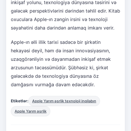
inkişaf yolunu, texnologiya dünyasına təsirini və
gələcək perspektivlərini dərindən təhlil edir. Kitab
oxuculara Apple-ın zəngin irsini və texnoloji
səyahətini daha dərindən anlamaq imkanı verir.
Apple-ın əlli illik tarixi sadəcə bir şirkətin
hekayəsi deyil, həm də insan innovasiyasının,
uzaqgörənliyin və dayanmadan inkişaf etmək
arzusunun təcəssümüdür. Şübhəsiz ki, şirkət
gələcəkdə də texnologiya dünyasına öz
damğasını vurmağa davam edəcəkdir.
Etiketlər:
Apple Yarım əsrlik texnoloji inqilabın
Apple Yarım əsrlik