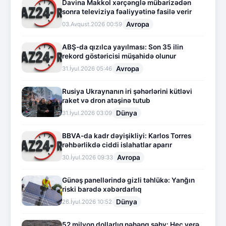
Davina Makkol xərçənglə mübarizədən
sonra televiziya fəaliyyətinə fasilə verir
Avropa
03.Avqust.2026 00:59
ABŞ-da qızılca yayılması: Son 35 ilin
rekord göstəricisi müşahidə olunur
Avropa
31.İyul.2026 05:46
Rusiya Ukraynanın iri şəhərlərini kütləvi
raket və dron atəşinə tutub
Dünya
31.İyul.2026 03:09
BBVA-da kadr dəyişikliyi: Karlos Torres
rəhbərlikdə ciddi islahatlar aparır
Avropa
30.İyul.2026 09:33
Günəş panellərində gizli təhlükə: Yanğın
riski barədə xəbərdarlıq
Dünya
26.İyul.2026 10:52
52 milyon dollarlıq nəhəng səhv: Heç yerə