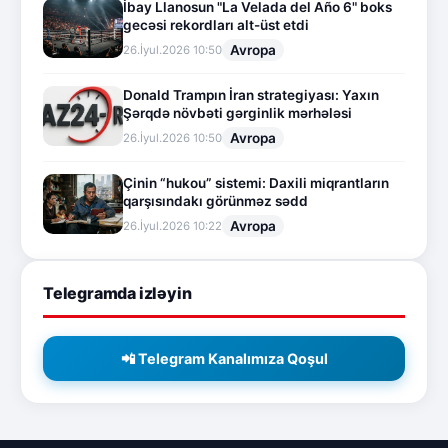
İbay Llanosun "La Velada del Año 6" boks
gecəsi rekordları alt-üst etdi
Avropa
26.İyul.2026 10:50
Donald Trampın İran strategiyası: Yaxın
Şərqdə növbəti gərginlik mərhələsi
Avropa
26.İyul.2026 10:50
Çinin “hukou” sistemi: Daxili miqrantların
qarşısındakı görünməz sədd
Avropa
26.İyul.2026 10:22
Telegramda izləyin
📲 Telegram Kanalımıza Qoşul