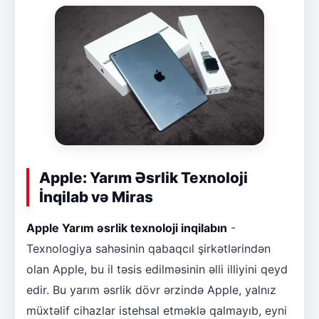
Apple: Yarım Əsrlik Texnoloji
İnqilab və Miras
Apple Yarım əsrlik texnoloji inqilabın
-
Texnologiya sahəsinin qabaqcıl şirkətlərindən
olan Apple, bu il təsis edilməsinin əlli illiyini qeyd
edir. Bu yarım əsrlik dövr ərzində Apple, yalnız
müxtəlif cihazlar istehsal etməklə qalmayıb, eyni