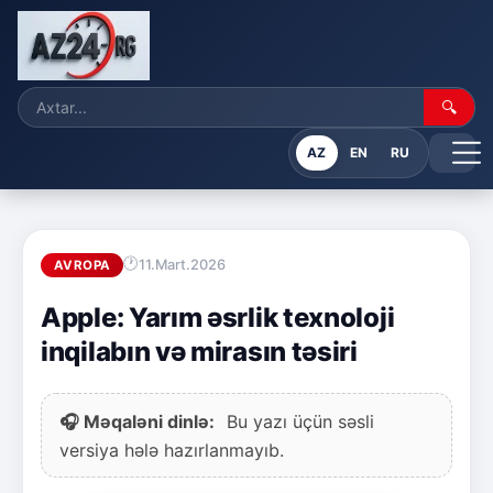
🔍
AZ
EN
RU
11.Mart.2026
AVROPA
Apple: Yarım əsrlik texnoloji
inqilabın və mirasın təsiri
🎧 Məqaləni dinlə:
Bu yazı üçün səsli
versiya hələ hazırlanmayıb.