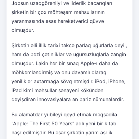
Jobsun uzaqgörənliyi və liderlik bacarıqları
şirkətin bir çox möhtəşəm məhsullarının
yaranmasında əsas hərəkətverici qüvvə
olmuşdur.
Şirkətin əlli illik tarixi təkcə parlaq uğurlarla deyil,
həm də bəzi çətinliklər və uğursuzluqlarla zəngin
olmuşdur. Lakin hər bir sınaq Apple-ı daha da
möhkəmləndirmiş və onu davamlı olaraq
yeniliklər axtarmağa sövq etmişdir. iPod, iPhone,
iPad kimi məhsullar sənayeni kökündən
dəyişdirən innovasiyalara ən bariz nümunələrdir.
Bu əlamətdar yubileyi qeyd etmək məqsədilə
"Apple: The First 50 Years" adlı yeni bir kitab
nəşr edilmişdir. Bu əsər şirkətin yarım əsrlik