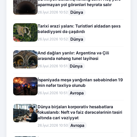
aparmayan yol görənləri heyrətə salır
Dünya
26.İyul.2026 10:52
Tarixi ərazi yalanı: Turistləri aldadan şəxs
bələdiyyəni də çaşdırdı
Dünya
26.İyul.2026 10:52
And dağları yarılır: Argentina və Çili
arasında nəhəng tunel layihəsi
Dünya
26.İyul.2026 10:51
İspaniyada meşə yanğınları səbəbindən 19
min nəfər təxliyə olunub
Avropa
26.İyul.2026 10:51
Dünya birjaları korporativ hesabatlara
fokuslanıb: Neft və faiz dərəcələrinin təsiri
altında cari vəziyyət
Avropa
26.İyul.2026 10:50