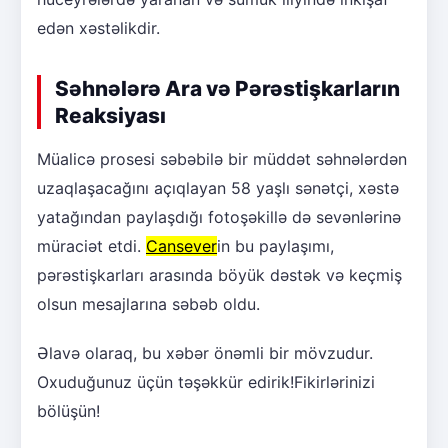
edən xəstəlikdir.
Səhnələrə Ara və Pərəstişkarların
Reaksiyası
Müalicə prosesi səbəbilə bir müddət səhnələrdən
uzaqlaşacağını açıqlayan 58 yaşlı sənətçi, xəstə
yatağından paylaşdığı fotoşəkillə də sevənlərinə
müraciət etdi.
Cansever
in bu paylaşımı,
pərəstişkarları arasında böyük dəstək və keçmiş
olsun mesajlarına səbəb oldu.
Əlavə olaraq, bu xəbər önəmli bir mövzudur.
Oxuduğunuz üçün təşəkkür edirik!Fikirlərinizi
bölüşün!