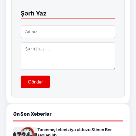
Şərh Yaz
Göndər
Ən Son Xəbərlər
Tanınmış televiziya ulduzu Stiven Ber
saxlanılıb