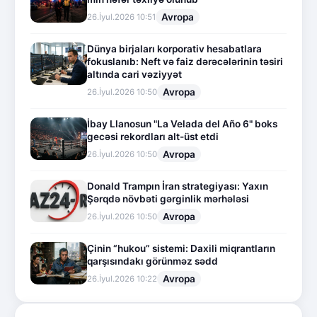
Avropa
26.İyul.2026 10:51
Dünya birjaları korporativ hesabatlara
fokuslanıb: Neft və faiz dərəcələrinin təsiri
altında cari vəziyyət
Avropa
26.İyul.2026 10:50
İbay Llanosun "La Velada del Año 6" boks
gecəsi rekordları alt-üst etdi
Avropa
26.İyul.2026 10:50
Donald Trampın İran strategiyası: Yaxın
Şərqdə növbəti gərginlik mərhələsi
Avropa
26.İyul.2026 10:50
Çinin “hukou” sistemi: Daxili miqrantların
qarşısındakı görünməz sədd
Avropa
26.İyul.2026 10:22