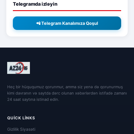
Telegramda izləyin
📲 Telegram Kanalımıza Qoşul
Heç bir hüququmuz qorunmur, amma siz yenə də qorunurmuş
kimi davranın və saytda dərc olunan xəbərlərdən istifadə zamanı
24 saat saytına istinad edin.
QUICK LINKS
Gizlilik Siyasəti