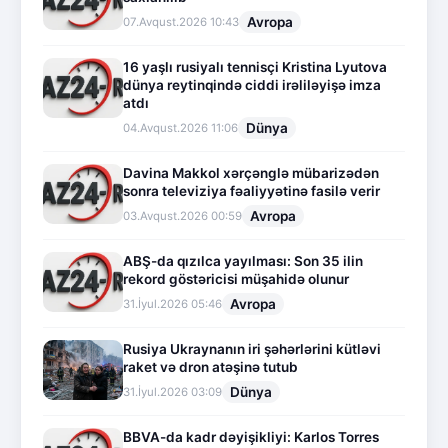
Avropa
07.Avqust.2026 10:43
16 yaşlı rusiyalı tennisçi Kristina Lyutova
dünya reytinqində ciddi irəliləyişə imza
atdı
Dünya
04.Avqust.2026 11:06
Davina Makkol xərçənglə mübarizədən
sonra televiziya fəaliyyətinə fasilə verir
Avropa
03.Avqust.2026 00:59
ABŞ-da qızılca yayılması: Son 35 ilin
rekord göstəricisi müşahidə olunur
Avropa
31.İyul.2026 05:46
Rusiya Ukraynanın iri şəhərlərini kütləvi
raket və dron atəşinə tutub
Dünya
31.İyul.2026 03:09
BBVA-da kadr dəyişikliyi: Karlos Torres