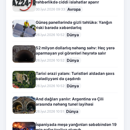
rəhbərlikdə ciddi islahatlar aparır
Avropa
30.İyul.2026 09:33
Günəş panellərində gizli təhlükə: Yanğın
riski barədə xəbərdarlıq
Dünya
26.İyul.2026 10:52
52 milyon dollarlıq nəhəng səhv: Heç yerə
aparmayan yol görənləri heyrətə salır
Dünya
26.İyul.2026 10:52
Tarixi ərazi yalanı: Turistləri aldadan şəxs
bələdiyyəni də çaşdırdı
Dünya
26.İyul.2026 10:52
And dağları yarılır: Argentina və Çili
arasında nəhəng tunel layihəsi
Dünya
26.İyul.2026 10:51
İspaniyada meşə yanğınları səbəbindən 19
min nəfər təxliyə olunub