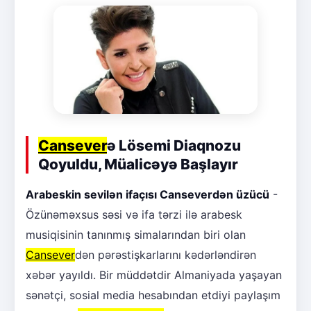
Cansever
ə Lösemi Diaqnozu
Qoyuldu, Müalicəyə Başlayır
Arabeskin sevilən ifaçısı Canseverdən üzücü
-
Özünəməxsus səsi və ifa tərzi ilə arabesk
musiqisinin tanınmış simalarından biri olan
Cansever
dən pərəstişkarlarını kədərləndirən
xəbər yayıldı. Bir müddətdir Almaniyada yaşayan
sənətçi, sosial media hesabından etdiyi paylaşım