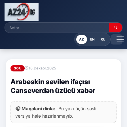
🔍
AZ
EN
RU
18.Dekabr.2025
ŞOU
Arabeskin sevilən ifaçısı
Canseverdən üzücü xəbər
🎧 Məqaləni dinlə:
Bu yazı üçün səsli
versiya hələ hazırlanmayıb.