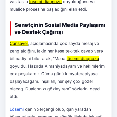
vasitəsilə
lösemi diaqnozu
qoyulduğunu və
müalicə prosesinə başladığını elan etdi.
Sənətçinin Sosial Media Paylaşımı
və Dəstək Çağırışı
Cansever
, açıqlamasında çox sayda mesaj və
zəng aldığını, lakin hər kəsə tək-tək cavab verə
bilmədiyini bildirərək, “Mənə
lösemi diaqnozu
qoyuldu. Hazırda Almaniyadayam və həkimlərim
çox peşəkardır. Cümə günü kimyaterapiyaya
başlayacağam. İnşallah, hər şey çox gözəl
olacaq. Dualarınızı gözləyirəm” sözlərini qeyd
etdi.
Lösemi
qanın xərçəngi olub, qan yaradan
hüceyrələrdə yaranan və sümük iliyində inkişaf