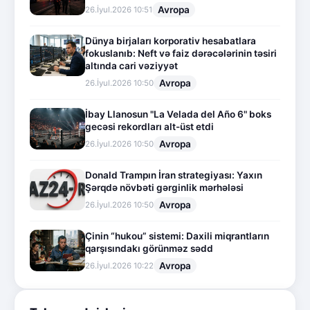
Avropa
26.İyul.2026 10:51
Dünya birjaları korporativ hesabatlara
fokuslanıb: Neft və faiz dərəcələrinin təsiri
altında cari vəziyyət
Avropa
26.İyul.2026 10:50
İbay Llanosun "La Velada del Año 6" boks
gecəsi rekordları alt-üst etdi
Avropa
26.İyul.2026 10:50
Donald Trampın İran strategiyası: Yaxın
Şərqdə növbəti gərginlik mərhələsi
Avropa
26.İyul.2026 10:50
Çinin “hukou” sistemi: Daxili miqrantların
qarşısındakı görünməz sədd
Avropa
26.İyul.2026 10:22