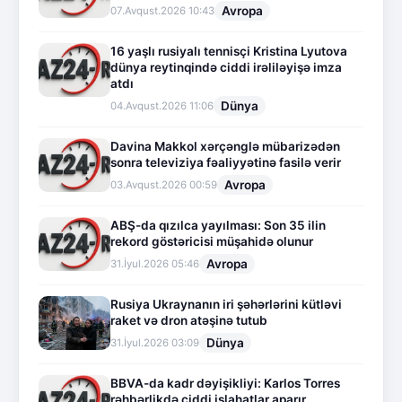
Avropa
07.Avqust.2026 10:43
16 yaşlı rusiyalı tennisçi Kristina Lyutova
dünya reytinqində ciddi irəliləyişə imza
atdı
Dünya
04.Avqust.2026 11:06
Davina Makkol xərçənglə mübarizədən
sonra televiziya fəaliyyətinə fasilə verir
Avropa
03.Avqust.2026 00:59
ABŞ-da qızılca yayılması: Son 35 ilin
rekord göstəricisi müşahidə olunur
Avropa
31.İyul.2026 05:46
Rusiya Ukraynanın iri şəhərlərini kütləvi
raket və dron atəşinə tutub
Dünya
31.İyul.2026 03:09
BBVA-da kadr dəyişikliyi: Karlos Torres
rəhbərlikdə ciddi islahatlar aparır