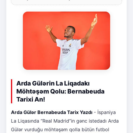
Arda Gülərin La Liqadakı
Möhtəşəm Qolu: Bernabeuda
Tarixi An!
Arda Gülər Bernabeuda Tarix Yazdı
- İspaniya
La Liqasında “Real Madrid”in gənc istedadı Arda
Gülər vurduğu möhtəşəm qolla bütün futbol