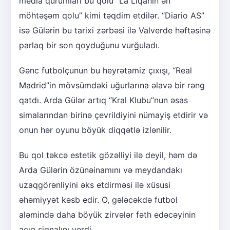
media qurumları bu qolu “La Liqanın ən
möhtəşəm qolu” kimi təqdim etdilər. “Diario AS”
isə Gülərin bu tarixi zərbəsi ilə Valverde həftəsinə
parlaq bir son qoyduğunu vurğuladı.
Gənc futbolçunun bu heyrətamiz çıxışı, “Real
Madrid”in mövsümdəki uğurlarına əlavə bir rəng
qatdı. Arda Gülər artıq “Kral Klubu”nun əsas
simalarından birinə çevrildiyini nümayiş etdirir və
onun hər oyunu böyük diqqətlə izlənilir.
Bu qol təkcə estetik gözəlliyi ilə deyil, həm də
Arda Gülərin özünəinamını və meydandakı
uzaqgörənliyini əks etdirməsi ilə xüsusi
əhəmiyyət kəsb edir. O, gələcəkdə futbol
aləmində daha böyük zirvələr fəth edəcəyinin
açıq siqnalını verdi.