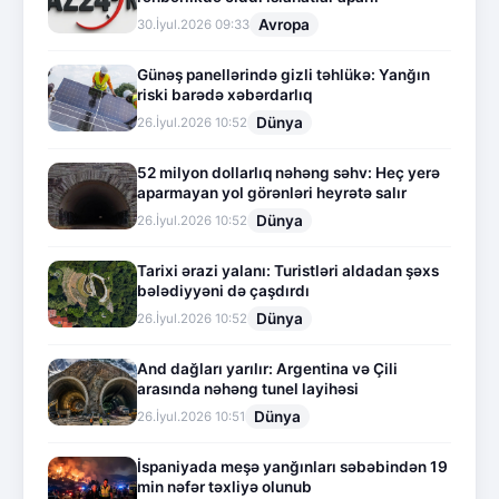
Avropa
30.İyul.2026 09:33
Günəş panellərində gizli təhlükə: Yanğın
riski barədə xəbərdarlıq
Dünya
26.İyul.2026 10:52
52 milyon dollarlıq nəhəng səhv: Heç yerə
aparmayan yol görənləri heyrətə salır
Dünya
26.İyul.2026 10:52
Tarixi ərazi yalanı: Turistləri aldadan şəxs
bələdiyyəni də çaşdırdı
Dünya
26.İyul.2026 10:52
And dağları yarılır: Argentina və Çili
arasında nəhəng tunel layihəsi
Dünya
26.İyul.2026 10:51
İspaniyada meşə yanğınları səbəbindən 19
min nəfər təxliyə olunub