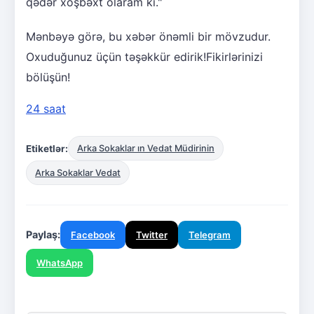
qədər xoşbəxt olaram ki."
Mənbəyə görə, bu xəbər önəmli bir mövzudur.
Oxuduğunuz üçün təşəkkür edirik!Fikirlərinizi
bölüşün!
24 saat
Etiketlər:
Arka Sokaklar ın Vedat Müdirinin
Arka Sokaklar Vedat
Paylaş:
Facebook
Twitter
Telegram
WhatsApp