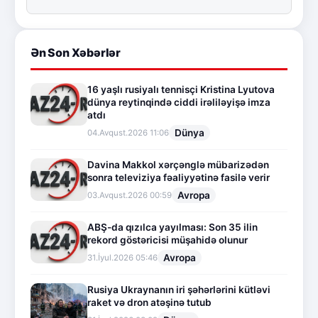
Ən Son Xəbərlər
16 yaşlı rusiyalı tennisçi Kristina Lyutova
dünya reytinqində ciddi irəliləyişə imza
atdı
Dünya
04.Avqust.2026 11:06
Davina Makkol xərçənglə mübarizədən
sonra televiziya fəaliyyətinə fasilə verir
Avropa
03.Avqust.2026 00:59
ABŞ-da qızılca yayılması: Son 35 ilin
rekord göstəricisi müşahidə olunur
Avropa
31.İyul.2026 05:46
Rusiya Ukraynanın iri şəhərlərini kütləvi
raket və dron atəşinə tutub