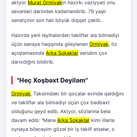
aktyor
Murat Ormiyak
ın hazırkı vəziyyəti onu
sevənləri dərindən kədərləndirib. 79 yaşlı
sənətçinin son halı böyük diqqət çəkib.
Hazırda yeni layihələrdən təkliflər ala bilmədiyi
üçün sənaye haqqında gileylənən
Ormiyak
, öz
açıqlamasında
Arka Sokaklar
serialını çox
darıxdığını bildirib.
"Heç Xoşbəxt Deyiləm"
Ormiyak
, Taksimdəki bir qocalar evində qaldığını
və təkliflər ala bilmədiyi üçün çox bədbəxt
olduğunu qeyd edib. Aktyor, sözlərinə belə
davam edib: "Mənə
Arka Sokaklar
kimi illərlə
oynaya biləcəyim gözəl bir iş təklif etsələr, o