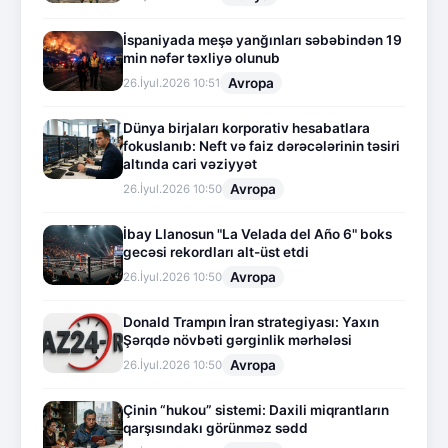
İspaniyada meşə yanğınları səbəbindən 19
min nəfər təxliyə olunub
Avropa
26.İyul.2026 10:51
Dünya birjaları korporativ hesabatlara
fokuslanıb: Neft və faiz dərəcələrinin təsiri
altında cari vəziyyət
Avropa
26.İyul.2026 10:50
İbay Llanosun "La Velada del Año 6" boks
gecəsi rekordları alt-üst etdi
Avropa
26.İyul.2026 10:50
Donald Trampın İran strategiyası: Yaxın
Şərqdə növbəti gərginlik mərhələsi
Avropa
26.İyul.2026 10:50
Çinin “hukou” sistemi: Daxili miqrantların
qarşısındakı görünməz sədd