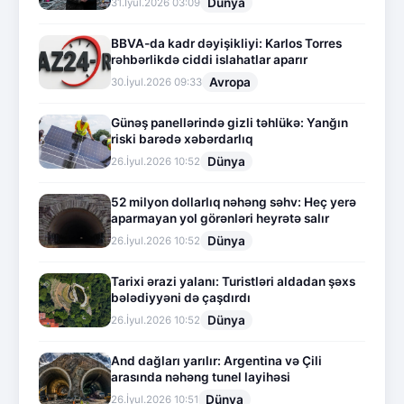
Dünya
31.İyul.2026 03:09
BBVA-da kadr dəyişikliyi: Karlos Torres
rəhbərlikdə ciddi islahatlar aparır
Avropa
30.İyul.2026 09:33
Günəş panellərində gizli təhlükə: Yanğın
riski barədə xəbərdarlıq
Dünya
26.İyul.2026 10:52
52 milyon dollarlıq nəhəng səhv: Heç yerə
aparmayan yol görənləri heyrətə salır
Dünya
26.İyul.2026 10:52
Tarixi ərazi yalanı: Turistləri aldadan şəxs
bələdiyyəni də çaşdırdı
Dünya
26.İyul.2026 10:52
And dağları yarılır: Argentina və Çili
arasında nəhəng tunel layihəsi
Dünya
26.İyul.2026 10:51