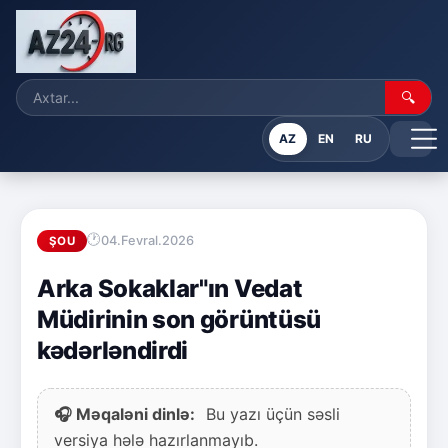
🔍
AZ
EN
RU
04.Fevral.2026
ŞOU
Arka Sokaklar"ın Vedat
Müdirinin son görüntüsü
kədərləndirdi
🎧 Məqaləni dinlə:
Bu yazı üçün səsli
versiya hələ hazırlanmayıb.