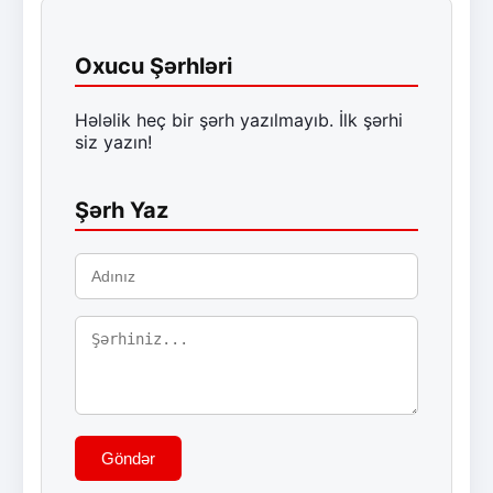
Oxucu Şərhləri
Hələlik heç bir şərh yazılmayıb. İlk şərhi
siz yazın!
Şərh Yaz
Göndər