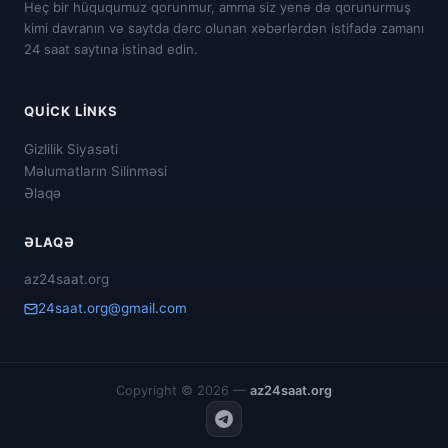
Heç bir hüququmuz qorunmur, amma siz yenə də qorunurmuş
kimi davranın və saytda dərc olunan xəbərlərdən istifadə zamanı
24 saat saytına istinad edin.
QUICK LINKS
Gizlilik Siyasəti
Məlumatların Silinməsi
Əlaqə
ƏLAQƏ
az24saat.org
24saat.org@gmail.com
Copyright © 2026 —
az24saat.org