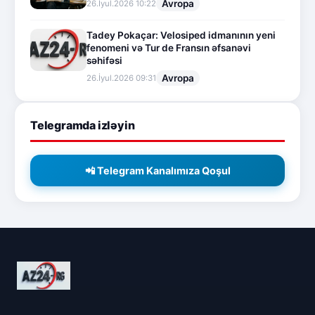
Avropa
26.İyul.2026 10:22
Tadey Pokaçar: Velosiped idmanının yeni
fenomeni və Tur de Fransın əfsanəvi
səhifəsi
Avropa
26.İyul.2026 09:31
Telegramda izləyin
📲 Telegram Kanalımıza Qoşul