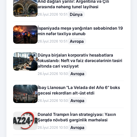
And dağları yarılır: Argentina və Çili
arasında nəhəng tunel layihəsi
Dünya
26.İyul.2026 10:51
İspaniyada meşə yanğınları səbəbindən 19
min nəfər təxliyə olunub
Avropa
26.İyul.2026 10:51
Dünya birjaları korporativ hesabatlara
fokuslanıb: Neft və faiz dərəcələrinin təsiri
altında cari vəziyyət
Avropa
26.İyul.2026 10:50
İbay Llanosun "La Velada del Año 6" boks
gecəsi rekordları alt-üst etdi
Avropa
26.İyul.2026 10:50
Donald Trampın İran strategiyası: Yaxın
Şərqdə növbəti gərginlik mərhələsi
Avropa
26.İyul.2026 10:50