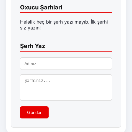
Oxucu Şərhləri
Hələlik heç bir şərh yazılmayıb. İlk şərhi
siz yazın!
Şərh Yaz
Göndər