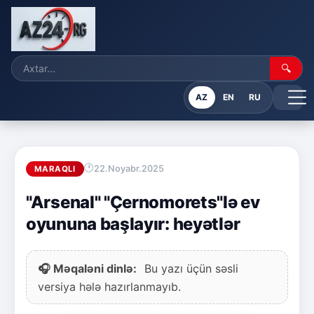
🔍
AZ
EN
RU
22.Noyabr.2025
MARAQLI
"Arsenal" "Çernomorets"lə ev
oyununa başlayır: heyətlər
🎧 Məqaləni dinlə:
Bu yazı üçün səsli
versiya hələ hazırlanmayıb.