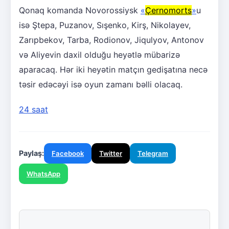
Qonaq komanda Novorossiysk
«
Çernomorts
»
u
isə Ştepa, Puzanov, Sışenko, Kirş, Nikolayev,
Zarıpbekov, Tarba, Rodionov, Jiqulyov, Antonov
və Aliyevin daxil olduğu heyətlə mübarizə
aparacaq. Hər iki heyətin matçın gedişatına necə
təsir edəcəyi isə oyun zamanı bəlli olacaq.
24 saat
Paylaş:
Facebook
Twitter
Telegram
WhatsApp