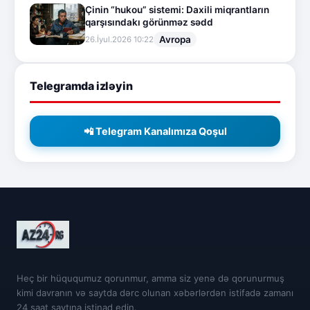
Çinin “hukou” sistemi: Daxili miqrantların
qarşısındakı görünməz sədd
Avropa
26.İyul.2026 10:22
Telegramda izləyin
📲 Telegram Kanalımıza Qoşul
Heç bir hüququmuz qorunmur, amma siz yenə də qorunurmuş
kimi davranın və saytda dərc olunan xəbərlərdən istifadə zamanı
24 saat saytına istinad edin.