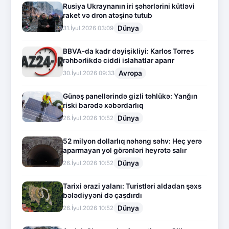
Rusiya Ukraynanın iri şəhərlərini kütləvi
raket və dron atəşinə tutub
Dünya
31.İyul.2026 03:09
BBVA-da kadr dəyişikliyi: Karlos Torres
rəhbərlikdə ciddi islahatlar aparır
Avropa
30.İyul.2026 09:33
Günəş panellərində gizli təhlükə: Yanğın
riski barədə xəbərdarlıq
Dünya
26.İyul.2026 10:52
52 milyon dollarlıq nəhəng səhv: Heç yerə
aparmayan yol görənləri heyrətə salır
Dünya
26.İyul.2026 10:52
Tarixi ərazi yalanı: Turistləri aldadan şəxs
bələdiyyəni də çaşdırdı
Dünya
26.İyul.2026 10:52