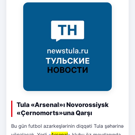
Tula «Arsenal»ı Novorossiysk
«Çernomorts»una Qarşı
Bu gün futbol azarkeşlərinin diqqəti Tula şəhərinə
yönələcək. Yerli
«
Arsenal
»
klubu öz meydanında