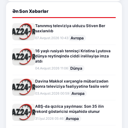
Ən Son Xəbərlər
Tanınmış televiziya ulduzu Stiven Ber
saxlanılıb
Avropa
07.Avqust.2026 10:43
16 yaşlı rusiyalı tennisçi Kristina Lyutova
dünya reytinqində ciddi irəliləyişə imza
atdı
Dünya
04.Avqust.2026 11:06
Davina Makkol xərçənglə mübarizədən
sonra televiziya fəaliyyətinə fasilə verir
Avropa
03.Avqust.2026 00:59
ABŞ-da qızılca yayılması: Son 35 ilin
rekord göstəricisi müşahidə olunur
Avropa
31.İyul.2026 05:46