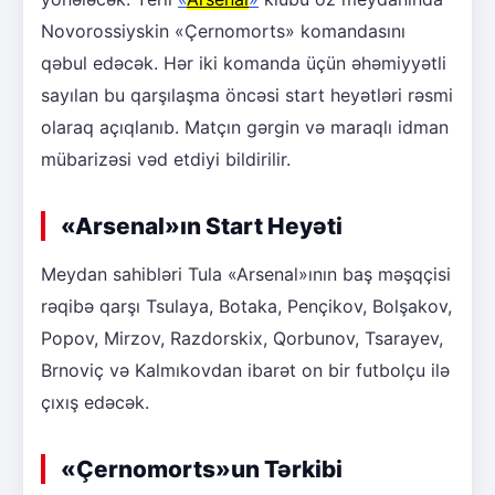
Novorossiyskin «Çernomorts» komandasını
qəbul edəcək. Hər iki komanda üçün əhəmiyyətli
sayılan bu qarşılaşma öncəsi start heyətləri rəsmi
olaraq açıqlanıb. Matçın gərgin və maraqlı idman
mübarizəsi vəd etdiyi bildirilir.
«Arsenal»ın Start Heyəti
Meydan sahibləri Tula «Arsenal»ının baş məşqçisi
rəqibə qarşı Tsulaya, Botaka, Pençikov, Bolşakov,
Popov, Mirzov, Razdorskix, Qorbunov, Tsarayev,
Brnoviç və Kalmıkovdan ibarət on bir futbolçu ilə
çıxış edəcək.
«Çernomorts»un Tərkibi