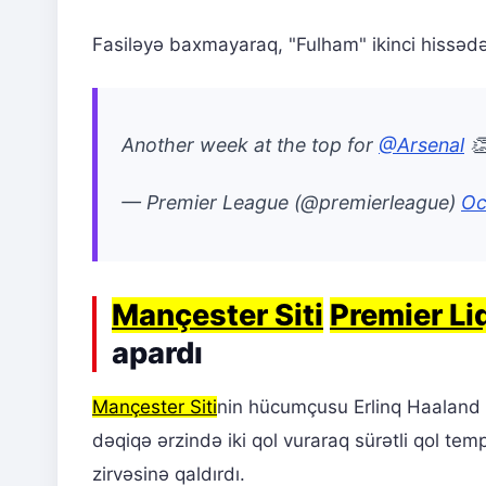
Fasiləyə baxmayaraq, "Fulham" ikinci hissədə
Another week at the top for
@Arsenal

— Premier League (@premierleague)
Oc
Mançester Siti
Premier Li
apardı
Mançester Siti
nin hücumçusu Erlinq Haaland 
dəqiqə ərzində iki qol vuraraq sürətli qol tem
zirvəsinə qaldırdı.