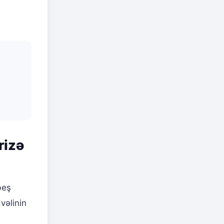
rizə
beş
vəlinin