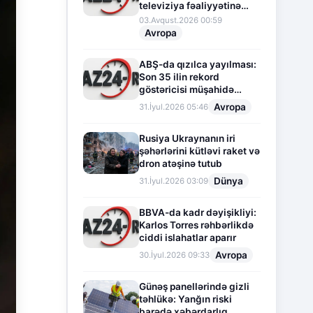
televiziya fəaliyyətinə
fasilə verir
03.Avqust.2026 00:59
Avropa
ABŞ-da qızılca yayılması:
Son 35 ilin rekord
göstəricisi müşahidə
olunur
Avropa
31.İyul.2026 05:46
Rusiya Ukraynanın iri
şəhərlərini kütləvi raket və
dron atəşinə tutub
Dünya
31.İyul.2026 03:09
BBVA-da kadr dəyişikliyi:
Karlos Torres rəhbərlikdə
ciddi islahatlar aparır
Avropa
30.İyul.2026 09:33
Günəş panellərində gizli
təhlükə: Yanğın riski
barədə xəbərdarlıq