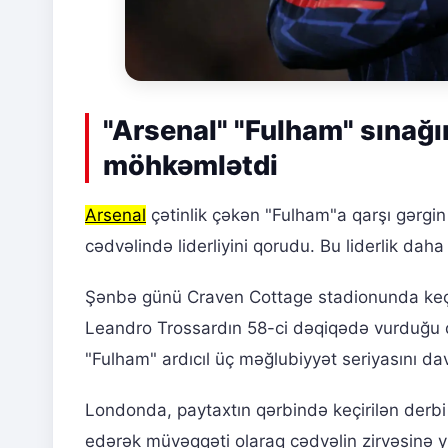
"Arsenal" "Fulham" sınağın
möhkəmlətdi
Arsenal
çətinlik çəkən "Fulham"a qarşı gərgi
cədvəlində liderliyini qorudu. Bu liderlik dah
Şənbə günü Craven Cottage stadionunda keçiri
Leandro Trossardın 58-ci dəqiqədə vurduğu qo
"Fulham" ardıcıl üç məğlubiyyət seriyasını dav
Londonda, paytaxtın qərbində keçirilən derbi
edərək müvəqqəti olaraq cədvəlin zirvəsinə yü