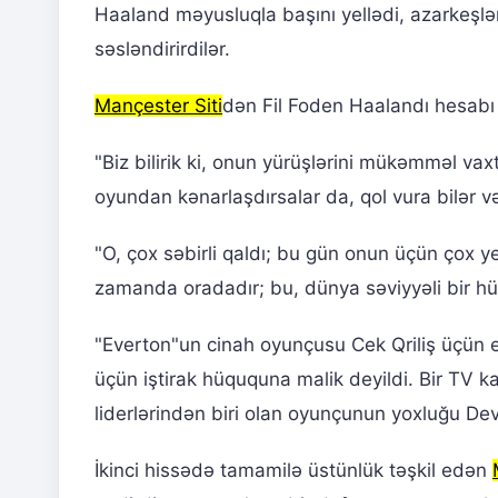
Haaland məyusluqla başını yellədi, azarkeşlə
səsləndirirdilər.
Mançester Siti
dən Fil Foden Haalandı hesabı a
"Biz bilirik ki, onun yürüşlərini mükəmməl v
oyundan kənarlaşdırsalar da, qol vura bilər və
"O, çox səbirli qaldı; bu gün onun üçün çox y
zamanda oradadır; bu, dünya səviyyəli bir h
"Everton"un cinah oyunçusu Cek Qriliş üçün e
üçün iştirak hüququna malik deyildi. Bir TV ka
liderlərindən biri olan oyunçunun yoxluğu De
İkinci hissədə tamamilə üstünlük təşkil edən