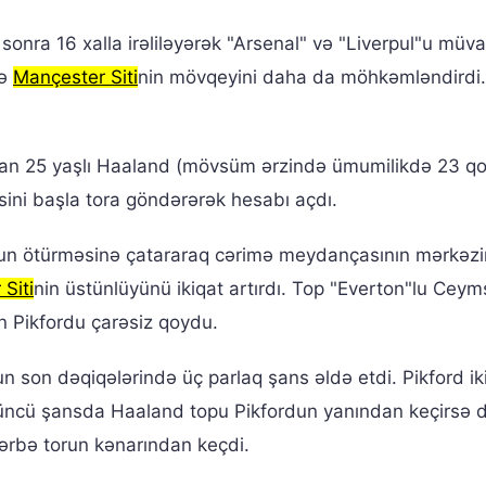
nra 16 xalla irəliləyərək "Arsenal" və "Liverpul"u müva
cə
Mançester Siti
nin mövqeyini daha da möhkəmləndirdi.
uran 25 yaşlı Haaland (mövsüm ərzində ümumilikdə 23 qol
ini başla tora göndərərək hesabı açdı.
nun ötürməsinə çatararaq cərimə meydançasının mərkəz
Siti
nin üstünlüyünü ikiqat artırdı. Top "Everton"lu Ceym
 Pikfordu çarəsiz qoydu.
n son dəqiqələrində üç parlaq şans əldə etdi. Pikford ik
. Üçüncü şansda Haaland topu Pikfordun yanından keçirsə 
rbə torun kənarından keçdi.