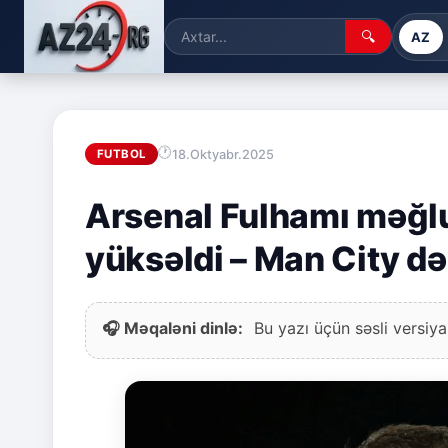
🔍
AZ
18.Oktyabr.2025
FUTBOL
Arsenal Fulhamı məğlu
yüksəldi – Man City d
🎧 Məqaləni dinlə:
Bu yazı üçün səsli versiya