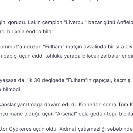
ərqini qorudu. Lakin çempion "Liverpul" bazar günü Anfiel
 bir xala endirə bilər.
Bornmut"a uduzan "Fulham" matçın əvvəlində bir sıra əlve
n qapıçı üçün ciddi təhlükə yarada biləcək zərbələr endi
 yaşasa da, ilk 30 dəqiqədə "Fulham"ın qapıçısı, keçmiş
 bilmədi.
 şanslar yaratmağa davam edirdi. Kornedən sonra Tom K
unçu mane olduğu üçün "Arsenal" qola gedən topu blokla
iktor Gyökeres üçün oldu. Xidmət çatışmazlığı səbəbində