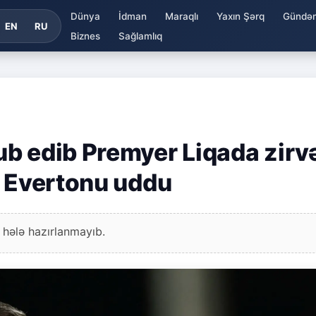
Dünya
İdman
Maraqlı
Yaxın Şərq
Gündə
EN
RU
Biznes
Sağlamlıq
b edib Premyer Liqada zirv
ə Evertonu uddu
 hələ hazırlanmayıb.