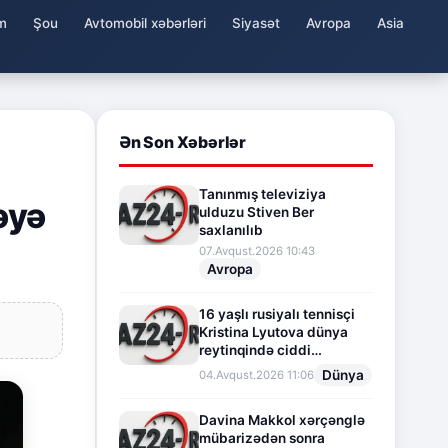
m
Şou
Avtomobil xəbərləri
Siyasət
Avropa
Asia
Ən Son Xəbərlər
Tanınmış televiziya
əyə
ulduzu Stiven Ber
saxlanılıb
07.Avqust.2026 10:43
Avropa
16 yaşlı rusiyalı tennisçi
Kristina Lyutova dünya
reytinqində ciddi
irəliləyişə imza atdı
Dünya
04.Avqust.2026 11:06
Davina Makkol xərçənglə
mübarizədən sonra