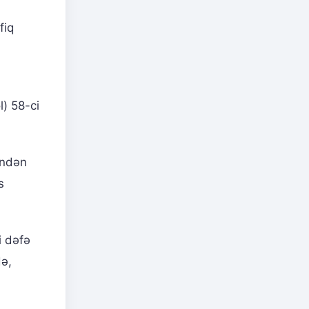
fiq
) 58-ci
indən
s
i dəfə
də,