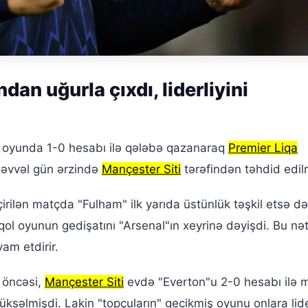
dan uğurla çıxdı, liderliyini
n oyunda 1-0 hesabı ilə qələbə qazanaraq
Premier Liqa
a əvvəl gün ərzində
Mançester Siti
tərəfindən təhdid edil
lən matçda "Fulham" ilk yarıda üstünlük təşkil etsə də
l oyunun gedişatını "Arsenal"ın xeyrinə dəyişdi. Bu nəti
am etdirir.
 öncəsi,
Mançester Siti
evdə "Everton"u 2-0 hesabı ilə 
ksəlmişdi. Lakin "topçuların" gecikmiş oyunu onlara lide