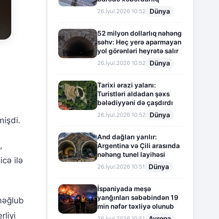
Dünya
26.İyul.2026 10:52
52 milyon dollarlıq nəhəng
səhv: Heç yerə aparmayan
yol görənləri heyrətə salır
Dünya
26.İyul.2026 10:52
Tarixi ərazi yalanı:
Turistləri aldadan şəxs
bələdiyyəni də çaşdırdı
Dünya
26.İyul.2026 10:52
mişdi.
And dağları yarılır:
,
Argentina və Çili arasında
nəhəng tunel layihəsi
cə ilə
Dünya
26.İyul.2026 10:51
İspaniyada meşə
yanğınları səbəbindən 19
məğlub
min nəfər təxliyə olunub
rliyi
Avropa
26.İyul.2026 10:51