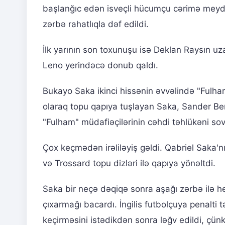
başlanğıc edən isveçli hücumçu cərimə meyd
zərbə rahatlıqla dəf edildi.
İlk yarının son toxunuşu isə Deklan Raysın uz
Leno yerindəcə donub qaldı.
Bukayo Saka ikinci hissənin əvvəlində "Fulha
olaraq topu qapıya tuşlayan Saka, Sander Ber
"Fulham" müdafiəçilərinin cəhdi təhlükəni so
Çox keçmədən irəliləyiş gəldi. Qabriel Saka'
və Trossard topu dizləri ilə qapıya yönəltdi.
Saka bir neçə dəqiqə sonra aşağı zərbə ilə he
çıxarmağı bacardı. İngilis futbolçuya penalti
keçirməsini istədikdən sonra ləğv edildi, çü