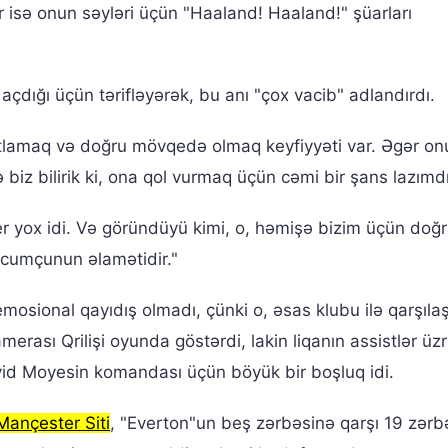
r isə onun səyləri üçün "Haaland! Haaland!" şüarları
çdığı üçün tərifləyərək, bu anı "çox vacib" adlandırdı.
axtlamaq və doğru mövqedə olmaq keyfiyyəti var. Əgər on
 biz bilirik ki, ona qol vurmaq üçün cəmi bir şans lazımdı
er yox idi. Və göründüyü kimi, o, həmişə bizim üçün doğ
ücumçunun əlamətidir."
mosional qayıdış olmadı, çünki o, əsas klubu ilə qarşıl
merası Qrilişi oyunda göstərdi, lakin liqanın assistlər üz
vid Moyesin komandası üçün böyük bir boşluq idi.
Mançester Siti
, "Everton"un beş zərbəsinə qarşı 19 zərb