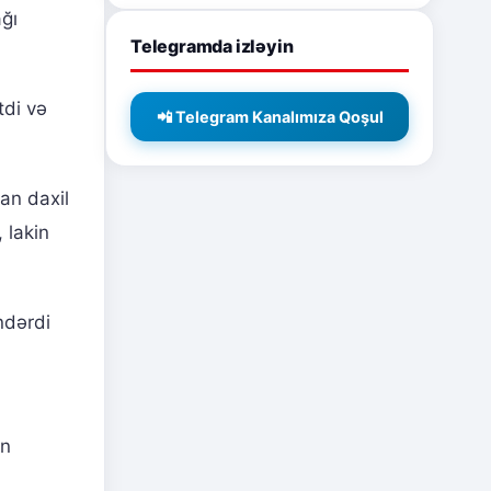
ğı
Telegramda izləyin
tdi və
📲 Telegram Kanalımıza Qoşul
an daxil
 lakin
ndərdi
ən