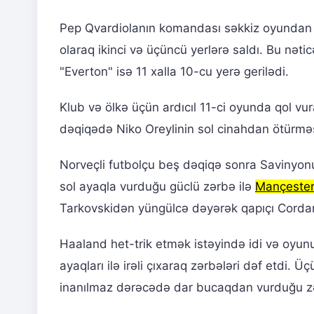
Pep Qvardiolanın komandası səkkiz oyundan so
olaraq ikinci və üçüncü yerlərə saldı. Bu nəti
"Everton" isə 11 xalla 10-cu yerə gerilədi.
Klub və ölkə üçün ardıcıl 11-ci oyunda qol v
dəqiqədə Niko Oreylinin sol cinahdan ötürməs
Norveçli futbolçu beş dəqiqə sonra Savinyo
sol ayaqla vurduğu güclü zərbə ilə
Mançester 
Tarkovskidən yüngülcə dəyərək qapıçı Cordan
Haaland het-trik etmək istəyində idi və oyunu
ayaqları ilə irəli çıxaraq zərbələri dəf etdi
inanılmaz dərəcədə dar bucaqdan vurduğu zə