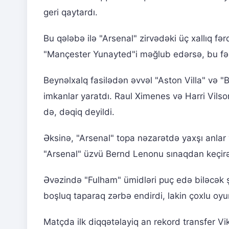
geri qaytardı.
Bu qələbə ilə "Arsenal" zirvədəki üç xallıq f
"Mançester Yunayted"i məğlub edərsə, bu fərqi
Beynəlxalq fasilədən əvvəl "Aston Villa" və "
imkanlar yaratdı. Raul Ximenes və Harri Vilso
də, dəqiq deyildi.
Əksinə, "Arsenal" topa nəzarətdə yaxşı anlar
"Arsenal" üzvü Bernd Lenonu sınaqdan keçirə
Əvəzində "Fulham" ümidləri puç edə biləcək
boşluq taparaq zərbə endirdi, lakin çoxlu oy
Matçda ilk diqqətəlayiq an rekord transfer V