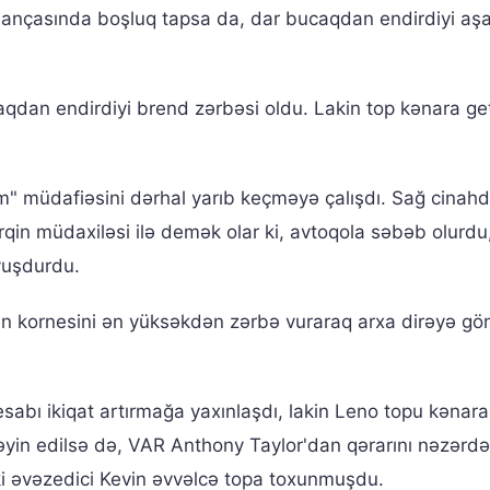
ançasında boşluq tapsa da, dar bucaqdan endirdiyi aşa
aqdan endirdiyi brend zərbəsi oldu. Lakin top kənara ge
m" müdafiəsini dərhal yarıb keçməyə çalışdı. Sağ cinahd
qin müdaxiləsi ilə demək olar ki, avtoqola səbəb olurdu,
vuşdurdu.
nın kornesini ən yüksəkdən zərbə vuraraq arxa dirəyə gö
sabı ikiqat artırmağa yaxınlaşdı, lakin Leno topu kənara
 təyin edilsə də, VAR Anthony Taylor'dan qərarını nəzərd
nki əvəzedici Kevin əvvəlcə topa toxunmuşdu.