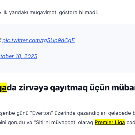
 ilk yarıdakı müqaviməti göstərə bilmədi.

pic.twitter.com/tg5Up9dCgE
tober 18, 2025
qa
da zirvəyə qayıtmaq üçün müba
şənbə günü "Everton" üzərində qazandıqları qələbədə 
pini qorudu və "Siti"ni müvəqqəti olaraq
Premier Liqa
cəd