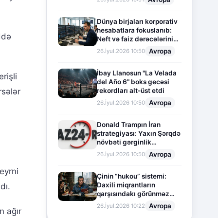
Dünya birjaları korporativ
hesabatlara fokuslanıb:
ddə
Neft və faiz dərəcələrinin
təsiri altında cari vəziyyət
Avropa
26.İyul.2026 10:50
İbay Llanosun "La Velada
rişli
del Año 6" boks gecəsi
rsələr
rekordları alt-üst etdi
Avropa
26.İyul.2026 10:50
Donald Trampın İran
strategiyası: Yaxın Şərqdə
növbəti gərginlik
mərhələsi
Avropa
26.İyul.2026 10:50
eyrni
Çinin “hukou” sistemi:
Daxili miqrantların
dı.
qarşısındakı görünməz
sədd
Avropa
26.İyul.2026 10:22
n ağır