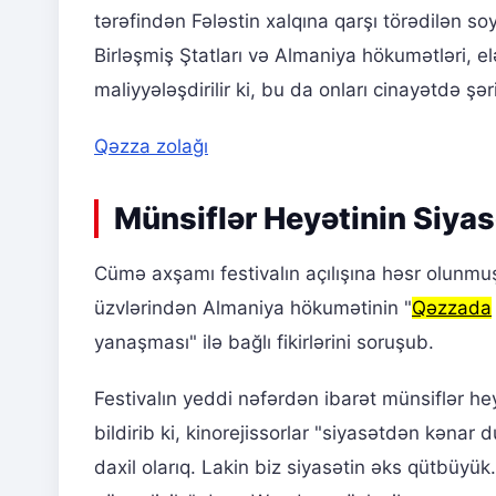
tərəfindən Fələstin xalqına qarşı törədilən soy
Birləşmiş Ştatları və Almaniya hökumətləri, e
maliyyələşdirilir ki, bu da onları cinayətdə şəri
Qəzza zolağı
Münsiflər Heyətinin Siyas
Cümə axşamı festivalın açılışına həsr olunmuş
üzvlərindən Almaniya hökumətinin "
Qəzzada
yanaşması" ilə bağlı fikirlərini soruşub.
Festivalın yeddi nəfərdən ibarət münsiflər h
bildirib ki, kinorejissorlar "siyasətdən kənar d
daxil olarıq. Lakin biz siyasətin əks qütbüyük. B