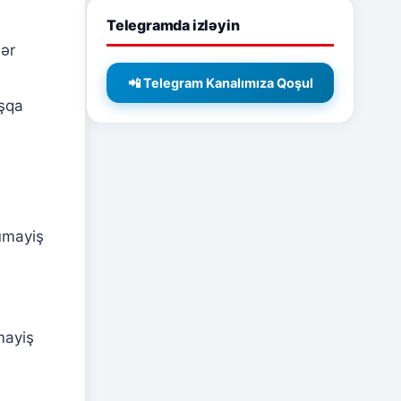
Telegramda izləyin
dər
📲 Telegram Kanalımıza Qoşul
aşqa
ümayiş
mayiş