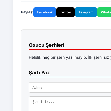
Paylaş:
Facebook
Twitter
Telegram
What
Oxucu Şərhləri
Hələlik heç bir şərh yazılmayıb. İlk şərhi siz 
Şərh Yaz