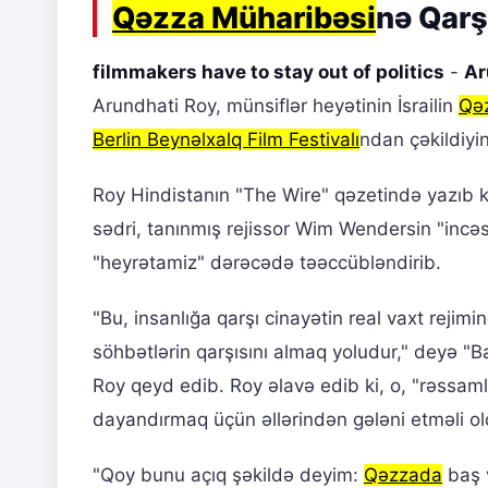
Qəzza Müharibəsi
nə Qar
filmmakers have to stay out of politics
-
Ar
Arundhati Roy, münsiflər heyətinin İsrailin
Qə
Berlin Beynəlxalq Film Festivalı
ndan çəkildiyin
Roy Hindistanın "The Wire" qəzetində yazıb ki
sədri, tanınmış rejissor Wim Wendersin "incəs
"heyrətamiz" dərəcədə təəccübləndirib.
"Bu, insanlığa qarşı cinayətin real vaxt rej
söhbətlərin qarşısını almaq yoludur," deyə "Ba
Roy qeyd edib. Roy əlavə edib ki, o, "rəssamlar
dayandırmaq üçün əllərindən gələni etməli ol
"Qoy bunu açıq şəkildə deyim:
Qəzzada
baş v