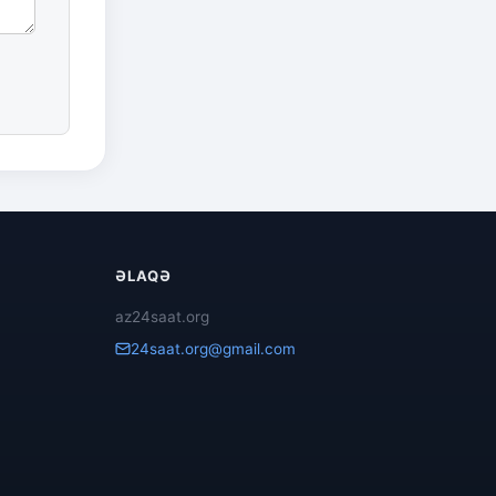
ƏLAQƏ
az24saat.org
24saat.org@gmail.com