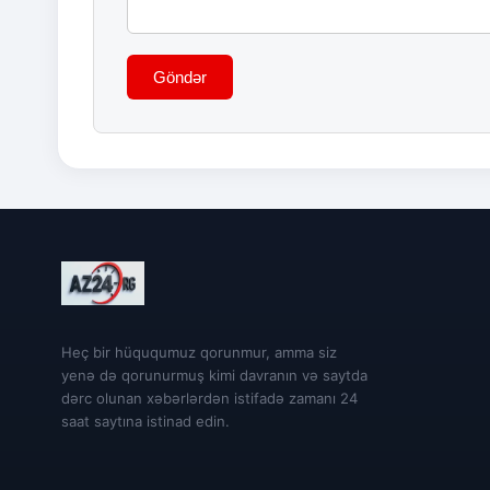
Göndər
Heç bir hüququmuz qorunmur, amma siz
yenə də qorunurmuş kimi davranın və saytda
dərc olunan xəbərlərdən istifadə zamanı 24
saat saytına istinad edin.