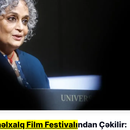
əlxalq Film Festivalı
ndan Çəkilir: