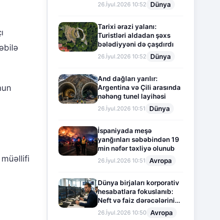
Dünya
26.İyul.2026 10:52
Tarixi ərazi yalanı:
ı
Turistləri aldadan şəxs
bələdiyyəni də çaşdırdı
əbilə
Dünya
26.İyul.2026 10:52
And dağları yarılır:
nun
Argentina və Çili arasında
nəhəng tunel layihəsi
Dünya
26.İyul.2026 10:51
İspaniyada meşə
yanğınları səbəbindən 19
min nəfər təxliyə olunub
müəllifi
Avropa
26.İyul.2026 10:51
Dünya birjaları korporativ
hesabatlara fokuslanıb:
Neft və faiz dərəcələrinin
təsiri altında cari vəziyyət
Avropa
26.İyul.2026 10:50