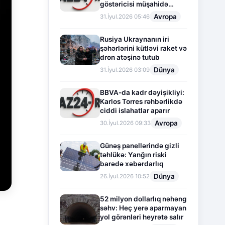
göstəricisi müşahidə
olunur
Avropa
31.İyul.2026 05:46
Rusiya Ukraynanın iri
şəhərlərini kütləvi raket və
dron atəşinə tutub
Dünya
31.İyul.2026 03:09
BBVA-da kadr dəyişikliyi:
Karlos Torres rəhbərlikdə
ciddi islahatlar aparır
Avropa
30.İyul.2026 09:33
Günəş panellərində gizli
təhlükə: Yanğın riski
barədə xəbərdarlıq
Dünya
26.İyul.2026 10:52
52 milyon dollarlıq nəhəng
səhv: Heç yerə aparmayan
yol görənləri heyrətə salır