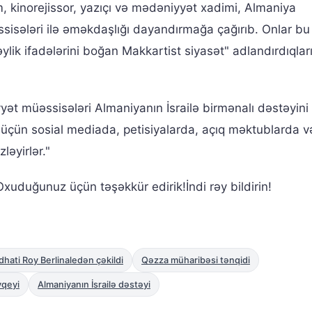
 kinorejissor, yazıçı və mədəniyyət xadimi, Almaniya
isələri ilə əməkdaşlığı dayandırmağa çağırıb. Onlar bu ç
əylik ifadələrini boğan Makkartist siyasət" adlandırdıqlar
yyət müəssisələri Almaniyanın İsrailə birmənalı dəstəyini
 üçün sosial mediada, petisiyalarda, açıq məktublarda və
ləyirlər."
xuduğunuz üçün təşəkkür edirik!İndi rəy bildirin!
hati Roy Berlinaledən çəkildi
Qəzza müharibəsi tənqidi
qeyi
Almaniyanın İsrailə dəstəyi