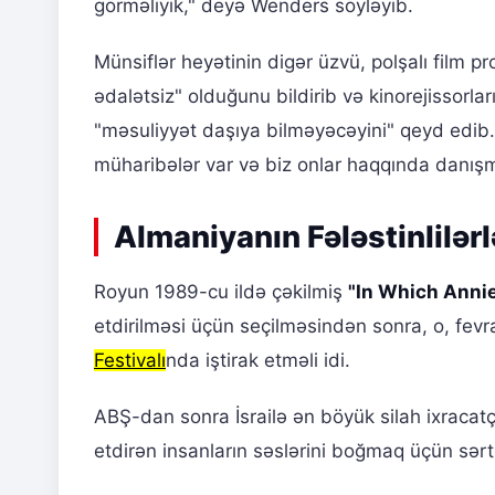
görməliyik," deyə Wenders söyləyib.
Münsiflər heyətinin digər üzvü, polşalı film 
ədalətsiz" olduğunu bildirib və kinorejissorla
"məsuliyyət daşıya bilməyəcəyini" qeyd edib.
müharibələr var və biz onlar haqqında danışmı
Almaniyanın Fələstinlilərl
Royun 1989-cu ildə çəkilmiş
"In Which Annie
etdirilməsi üçün seçilməsindən sonra, o, fe
Festivalı
nda iştirak etməli idi.
ABŞ-dan sonra İsrailə ən böyük silah ixracatçı
etdirən insanların səslərini boğmaq üçün sərt 