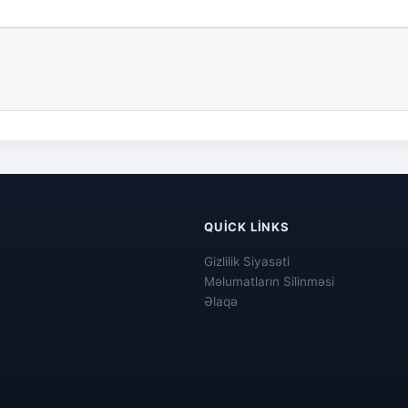
QUICK LINKS
Gizlilik Siyasəti
Məlumatların Silinməsi
Əlaqə