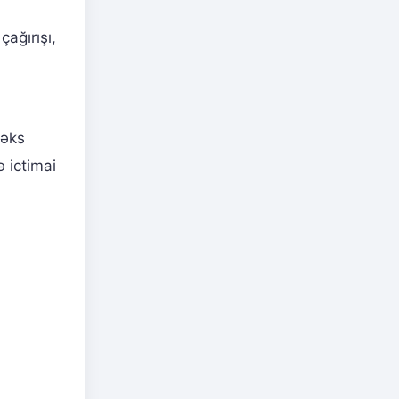
ağırışı,
ı
 əks
 ictimai