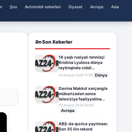
m
Şou
Avtomobil xəbərləri
Siyasət
Avropa
Asia
Ən Son Xəbərlər
16 yaşlı rusiyalı tennisçi
Kristina Lyutova dünya
reytinqində ciddi
irəliləyişə imza atdı
Dünya
04.Avqust.2026 11:06
Davina Makkol xərçənglə
mübarizədən sonra
televiziya fəaliyyətinə
fasilə verir
03.Avqust.2026 00:59
Avropa
ABŞ-da qızılca yayılması:
Son 35 ilin rekord