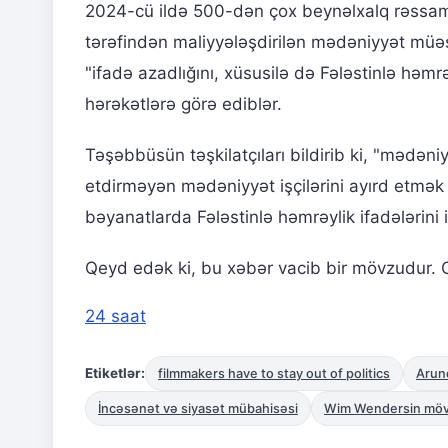
2024-cü ildə 500-dən çox beynəlxalq rəssam,
tərəfindən maliyyələşdirilən mədəniyyət müəss
"ifadə azadlığını, xüsusilə də Fələstinlə həmr
hərəkətlərə görə ediblər.
Təşəbbüsün təşkilatçıları bildirib ki, "mədəni
etdirməyən mədəniyyət işçilərini ayırd etmək
bəyanatlarda Fələstinlə həmrəylik ifadələrini iz
Qeyd edək ki, bu xəbər vacib bir mövzudur. O
24 saat
Etiketlər:
filmmakers have to stay out of politics
Arund
İncəsənət və siyasət mübahisəsi
Wim Wendersin möv