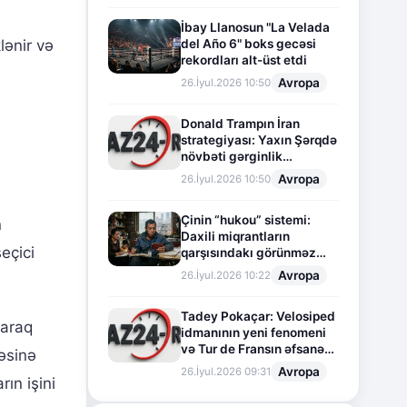
İbay Llanosun "La Velada
lənir və
del Año 6" boks gecəsi
rekordları alt-üst etdi
Avropa
26.İyul.2026 10:50
Donald Trampın İran
strategiyası: Yaxın Şərqdə
növbəti gərginlik
mərhələsi
Avropa
26.İyul.2026 10:50
Çinin “hukou” sistemi:
n
Daxili miqrantların
eçici
qarşısındakı görünməz
sədd
Avropa
26.İyul.2026 10:22
Tadey Pokaçar: Velosiped
laraq
idmanının yeni fenomeni
və Tur de Fransın əfsanəvi
həsinə
səhifəsi
Avropa
26.İyul.2026 09:31
rın işini