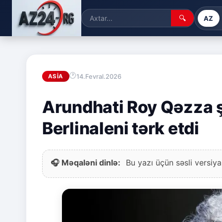
🔍
AZ
14.Fevral.2026
ASIA
Arundhati Roy Qəzza ş
Berlinaleni tərk etdi
🎧 Məqaləni dinlə:
Bu yazı üçün səsli versiya