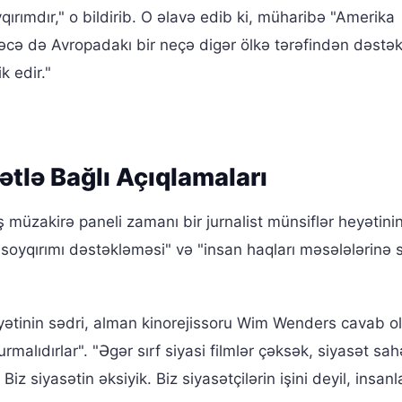
qırımdır," o bildirib. O əlavə edib ki, müharibə "Amerika
ləcə də Avropadakı bir neçə digər ölkə tərəfindən dəstək
k edir."
ətlə Bağlı Açıqlamaları
 müzakirə paneli zamanı bir jurnalist münsiflər heyətini
soyqırımı dəstəkləməsi" və "insan haqları məsələlərinə s
eyətinin sədri, alman kinorejissoru Wim Wenders cavab o
urmalıdırlar". "Əgər sırf siyasi filmlər çəksək, siyasət sa
iz siyasətin əksiyik. Biz siyasətçilərin işini deyil, insanla