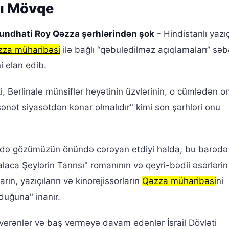
şı Mövqe
undhati Roy Qəzza şərhlərindən şok
- Hindistanlı yazıç
zza müharibəsi
ilə bağlı “qəbuledilməz açıqlamaları” səb
i elan edib.
, Berlinale münsiflər heyətinin üzvlərinin, o cümlədən o
ənət siyasətdən kənar olmalıdır" kimi son şərhləri onu
imində gözümüzün önündə cərəyan etdiyi halda, bu barədə
laca Şeylərin Tanrısı" romanının və qeyri-bədii əsərlərin 
ın, yazıçıların və kinorejissorların
Qəzza müharibəsi
ni
duğuna" inanır.
erənlər və baş verməyə davam edənlər İsrail Dövləti