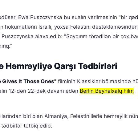
prodüseri Ewa Puszczynska bu sualın verilməsinin "bir qə
rın hökumətlərin İsraili, yoxsa Fələstini dəstəkləməsindən
 Puszczynska əlavə edib: "Soyqırım törədilən bir çox b
rıq."
ə Həmrəyliyə Qarşı Tədbirləri
 Gives It Those Ones"
filminin Klassiklər bölməsində n
vralın 12-dən 22-dək davam edən
Berlin Beynəlxalq Film
larından biri olan Almaniya, Fələstinlilərlə həmrəylik nü
tədbirlər tətbiq edib.