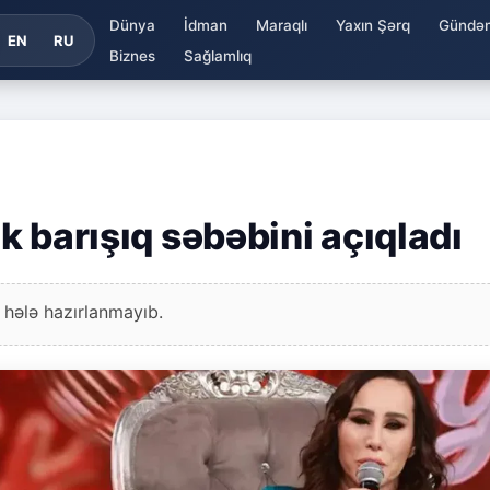
Dünya
İdman
Maraqlı
Yaxın Şərq
Gündə
EN
RU
Biznes
Sağlamlıq
ik barışıq səbəbini açıqladı
 hələ hazırlanmayıb.