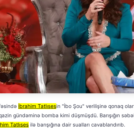
əfəsində
İbrahim Tatlıses
in "İbo Şou" verilişinə qonaq ola
azin gündəminə bomba kimi düşmüşdü. Barışığın səbə
ahim Tatlıses
ilə barışığına dair sualları cavablandırıb.