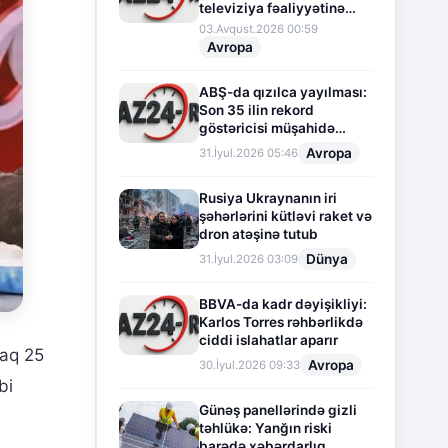
televiziya fəaliyyətinə
fasilə verir
03.Avqust.2026 00:59
Avropa
ABŞ-da qızılca yayılması:
Son 35 ilin rekord
göstəricisi müşahidə
olunur
Avropa
31.İyul.2026 05:46
Rusiya Ukraynanın iri
şəhərlərini kütləvi raket və
dron atəşinə tutub
Dünya
31.İyul.2026 03:09
BBVA-da kadr dəyişikliyi:
Karlos Torres rəhbərlikdə
ciddi islahatlar aparır
raq 25
Avropa
30.İyul.2026 09:33
bi
Günəş panellərində gizli
təhlükə: Yanğın riski
barədə xəbərdarlıq