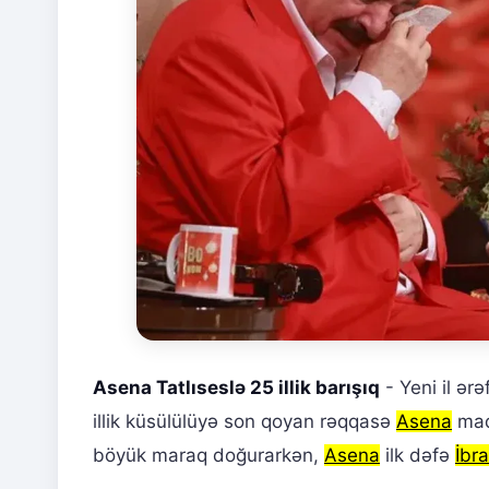
Asena Tatlıseslə 25 illik barışıq
- Yeni il ər
illik küsülülüyə son qoyan rəqqasə
Asena
maq
böyük maraq doğurarkən,
Asena
ilk dəfə
İbr