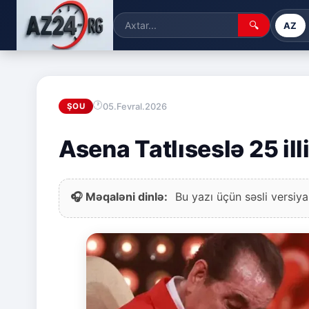
🔍
AZ
05.Fevral.2026
ŞOU
Asena Tatlıseslə 25 ill
🎧 Məqaləni dinlə:
Bu yazı üçün səsli versiya