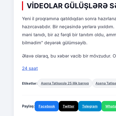
VİDEOLAR GÜLÜŞLƏRƏ S
Yeni il proqramına qatıldıqdan sonra hazırla
hazırcavabdır. Bir neçəsində yerlərə yıxıldım. 
məni tanıdı, bir az fərqli bir tanıtım oldu, a
bilmədim" deyərək gülümsəyib.
Əlavə olaraq, bu xəbər vacib bir mövzudur. Ox
24 saat
Etiketlər:
Asena Tatlıseslə 25 illik barışıq
Asena Tatlıses
Paylaş:
Facebook
Twitter
Telegram
What