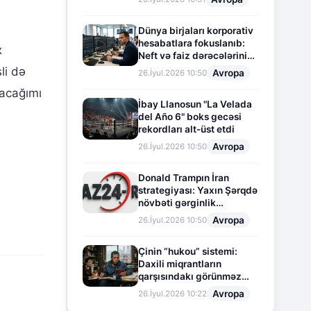
Dünya birjaları korporativ
hesabatlara fokuslanıb:
x
Neft və faiz dərəcələrinin
təsiri altında cari vəziyyət
li də
Avropa
26.İyul.2026 10:50
şacağımı
İbay Llanosun "La Velada
del Año 6" boks gecəsi
rekordları alt-üst etdi
Avropa
26.İyul.2026 10:50
Donald Trampın İran
strategiyası: Yaxın Şərqdə
növbəti gərginlik
mərhələsi
Avropa
26.İyul.2026 10:50
Çinin “hukou” sistemi:
Daxili miqrantların
qarşısındakı görünməz
sədd
Avropa
26.İyul.2026 10:22