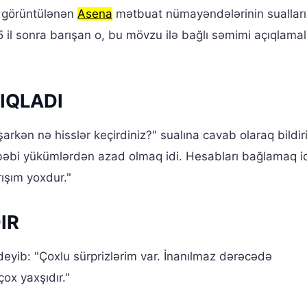
ə görüntülənən
Asena
mətbuat nümayəndələrinin sualları
5 il sonra barışan o, bu mövzu ilə bağlı səmimi açıqlamal
IQLADI
laşarkən nə hisslər keçirdiniz?" sualına cavab olaraq bildir
bəbi yükümlərdən azad olmaq idi. Hesabları bağlamaq i
ışım yoxdur."
IR
eyib: "Çoxlu sürprizlərim var. İnanılmaz dərəcədə
ox yaxşıdır."