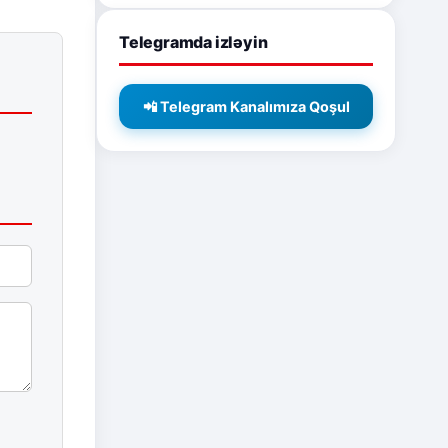
Telegramda izləyin
📲 Telegram Kanalımıza Qoşul