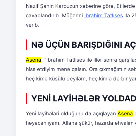
Nazif Şahin Karpuzun xəbərinə görə, Etilərd
cavablandırıb. Müğənni
İbrahim Tatlıses
ilə 2
verib.
NƏ ÜÇÜN BARIŞDIĞINI AÇ
Asena
, "İbrahim Tatlıses ilə illər sonra qarşı
hiss etdiyim mənə qalsın. Ora çıxmağımın sə
heç kimə küsülü deyiləm, heç kimlə də bir yar
YENİ LAYİHƏLƏR YOLDAD
Yeni layihələri olduğunu da açıqlayan
Asena
d
həyəcanlıyam. Allaha şükür, hazırda əhvalım ç