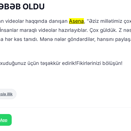
ƏBƏB OLDU
nan videolar haqqında danışan
Asena
, "Əziz millətimiz ço
İnsanlar maraqlı videolar hazırlayıblar. Çox güldük. Z nəs
mma hər kəs tanıdı. Mənə nələr göndərdilər, hansını payla
uduğunuz üçün təşəkkür edirik!Fikirlərinizi bölüşün!
lə illik
sApp