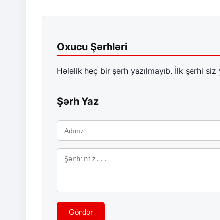
Oxucu Şərhləri
Hələlik heç bir şərh yazılmayıb. İlk şərhi siz 
Şərh Yaz
Göndər