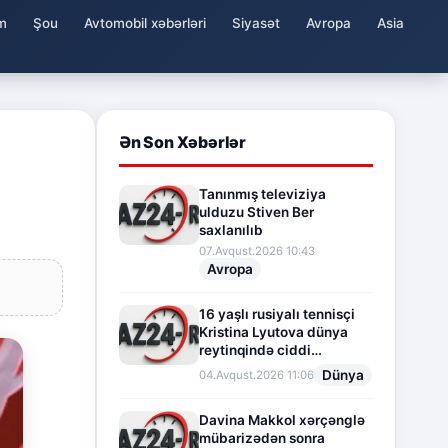
m
Şou
Avtomobil xəbərləri
Siyasət
Avropa
Asia
Ən Son Xəbərlər
Tanınmış televiziya
ulduzu Stiven Ber
saxlanılıb
07.Avqust.2026 10:43
Avropa
16 yaşlı rusiyalı tennisçi
Kristina Lyutova dünya
reytinqində ciddi
irəliləyişə imza atdı
Dünya
04.Avqust.2026 11:06
Davina Makkol xərçənglə
mübarizədən sonra