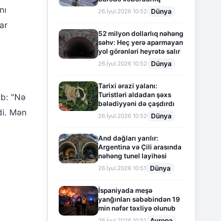
nı
Dünya
26.İyul.2026 10:52
ar
52 milyon dollarlıq nəhəng
səhv: Heç yerə aparmayan
yol görənləri heyrətə salır
Dünya
26.İyul.2026 10:52
Tarixi ərazi yalanı:
Turistləri aldadan şəxs
ib: "Nə
bələdiyyəni də çaşdırdı
di. Mən
Dünya
26.İyul.2026 10:52
And dağları yarılır:
Argentina və Çili arasında
nəhəng tunel layihəsi
Dünya
26.İyul.2026 10:51
İspaniyada meşə
yanğınları səbəbindən 19
min nəfər təxliyə olunub
Avropa
26.İyul.2026 10:51