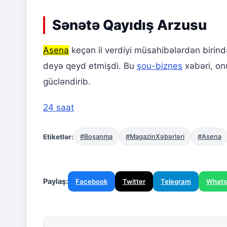
Sənətə Qayıdış Arzusu
Asena
keçən il verdiyi müsahibələrdən birind
deyə qeyd etmişdi. Bu
şou-biznes
xəbəri, onu
gücləndirib.
24 saat
Etiketlər:
#Boşanma
#MagazinXəbərləri
#Asena
Paylaş:
Facebook
Twitter
Telegram
What