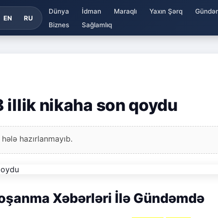
Dünya
İdman
Maraqlı
Yaxın Şərq
Gündə
EN
RU
Biznes
Sağlamlıq
 illik nikaha son qoydu
 hələ hazırlanmayıb.
oşanma Xəbərləri İlə Gündəmdə