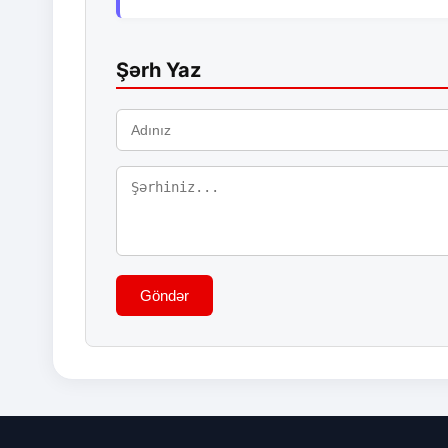
Şərh Yaz
Göndər