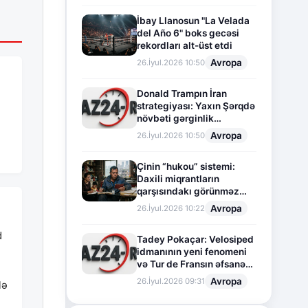
İbay Llanosun "La Velada
del Año 6" boks gecəsi
rekordları alt-üst etdi
Avropa
26.İyul.2026 10:50
Donald Trampın İran
strategiyası: Yaxın Şərqdə
növbəti gərginlik
mərhələsi
Avropa
26.İyul.2026 10:50
Çinin “hukou” sistemi:
Daxili miqrantların
qarşısındakı görünməz
sədd
Avropa
26.İyul.2026 10:22
d
Tadey Pokaçar: Velosiped
idmanının yeni fenomeni
və Tur de Fransın əfsanəvi
səhifəsi
Avropa
26.İyul.2026 09:31
lə