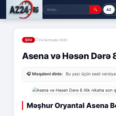
🔍
AZ
24.Sentyabr.2025
ŞOU
Asena və Həsən Dərə 8
🎧 Məqaləni dinlə:
Bu yazı üçün səsli versiya
Məşhur Oryantal Asena B