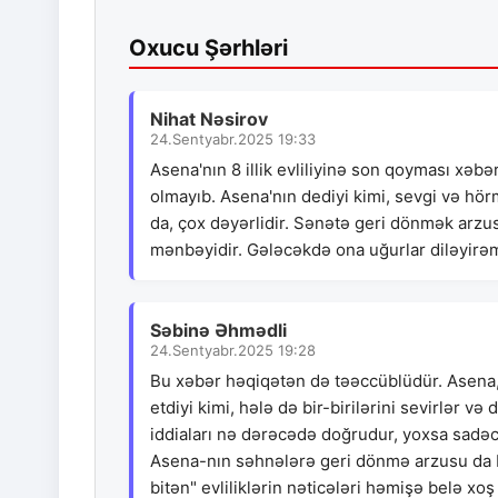
Oxucu Şərhləri
Nihat Nəsirov
24.Sentyabr.2025 19:33
Asena'nın 8 illik evliliyinə son qoyması xəbə
olmayıb. Asena'nın dediyi kimi, sevgi və h
da, çox dəyərlidir. Sənətə geri dönmək arzus
mənbəyidir. Gələcəkdə ona uğurlar diləyirə
Səbinə Əhmədli
24.Sentyabr.2025 19:28
Bu xəbər həqiqətən də təəccüblüdür. Asena, sə
etdiyi kimi, hələ də bir-birilərini sevirlər və
iddiaları nə dərəcədə doğrudur, yoxsa sadəcə
Asena-nın səhnələrə geri dönmə arzusu da bu
bitən" evliliklərin nəticələri həmişə belə xoş