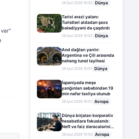
Dünya
26.İyul.2026 10:52
Tarixi ərazi yalanı:
Turistləri aldadan şəxs
bələdiyyəni də çaşdırdı
 var"
Dünya
26.İyul.2026 10:52
n
And dağları yarılır:
Argentina və Çili arasında
nəhəng tunel layihəsi
Dünya
26.İyul.2026 10:51
İspaniyada meşə
yanğınları səbəbindən 19
min nəfər təxliyə olunub
Avropa
26.İyul.2026 10:51
Dünya birjaları korporativ
hesabatlara fokuslanıb:
Neft və faiz dərəcələrinin
təsiri altında cari vəziyyət
Avropa
26.İyul.2026 10:50