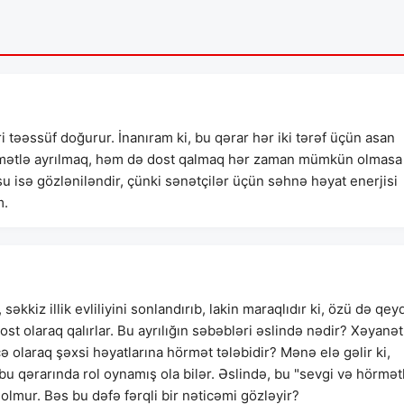
ri təəssüf doğurur. İnanıram ki, bu qərar hər iki tərəf üçün asan
örmətlə ayrılmaq, həm də dost qalmaq hər zaman mümkün olmasa
u isə gözləniləndir, çünki sənətçilər üçün səhnə həyat enerjisi
m.
kkiz illik evliliyini sonlandırıb, lakin maraqlıdır ki, özü də qey
 dost olaraq qalırlar. Bu ayrılığın səbəbləri əslində nədir? Xəyanət
 olaraq şəxsi həyatlarına hörmət tələbidir? Mənə elə gəlir ki,
 qərarında rol oynamış ola bilər. Əslində, bu "sevgi və hörmət
 olmur. Bəs bu dəfə fərqli bir nəticəmi gözləyir?