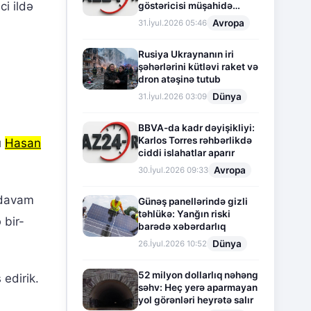
ci ildə
göstəricisi müşahidə
olunur
Avropa
31.İyul.2026 05:46
Rusiya Ukraynanın iri
şəhərlərini kütləvi raket və
dron atəşinə tutub
Dünya
31.İyul.2026 03:09
BBVA-da kadr dəyişikliyi:
Karlos Torres rəhbərlikdə
ı
Hasan
ciddi islahatlar aparır
Avropa
30.İyul.2026 09:33
l davam
Günəş panellərində gizli
təhlükə: Yanğın riski
 bir-
barədə xəbərdarlıq
Dünya
26.İyul.2026 10:52
52 milyon dollarlıq nəhəng
 edirik.
səhv: Heç yerə aparmayan
yol görənləri heyrətə salır