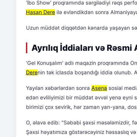
'İbo Show' proqramında sərgilədiyi rəqs perf
Hasan Dere
ilə evləndikdən sonra Almaniyaya
Uzun müddət diqqətdən kənarda yaşayan sə
Ayrılıq İddiaları və Rəsmi
'Gel Konuşalım' adlı maqazin proqramında O
Dere
nin tək iclasda boşandığı iddia olunub. Ay
Yayılan xəbərlərdən sonra
Asena
sosial media
edən evliliyimizi bir müddət əvvəl yenə eyni s
birimizi çox sevirik, hər zaman yan-yana, d
O, əlavə edib: "Səbəbi şəxsi məsələmizdir, fə
Şəxsi həyatımıza göstərəcəyiniz həssaslıq və 