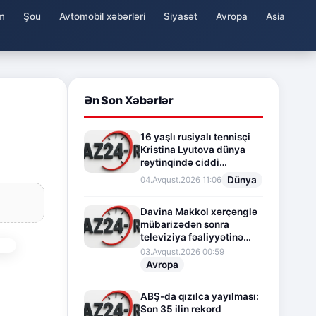
m
Şou
Avtomobil xəbərləri
Siyasət
Avropa
Asia
Ən Son Xəbərlər
16 yaşlı rusiyalı tennisçi
Kristina Lyutova dünya
reytinqində ciddi
irəliləyişə imza atdı
Dünya
04.Avqust.2026 11:06
Davina Makkol xərçənglə
mübarizədən sonra
televiziya fəaliyyətinə
fasilə verir
03.Avqust.2026 00:59
Avropa
ABŞ-da qızılca yayılması:
Son 35 ilin rekord