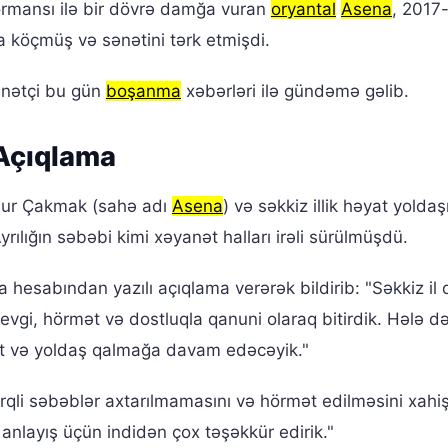
ormansı ilə bir dövrə damğa vuran
oryantal
Asena
, 2017-
 köçmüş və sənətini tərk etmişdi.
nətçi bu gün
boşanma
xəbərləri ilə gündəmə gəlib.
 Açıqlama
nur Çakmak (sahə adı
Asena
) və səkkiz illik həyat yoldaş
rılığın səbəbi kimi xəyanət halları irəli sürülmüşdü.
 hesabından yazılı açıqlama verərək bildirib: "Səkkiz i
evgi, hörmət və dostluqla qanuni olaraq bitirdik. Hələ də
ost və yoldaş qalmağa davam edəcəyik."
rqli səbəblər axtarılmamasını və hörmət edilməsini xahiş
anlayış üçün indidən çox təşəkkür edirik."