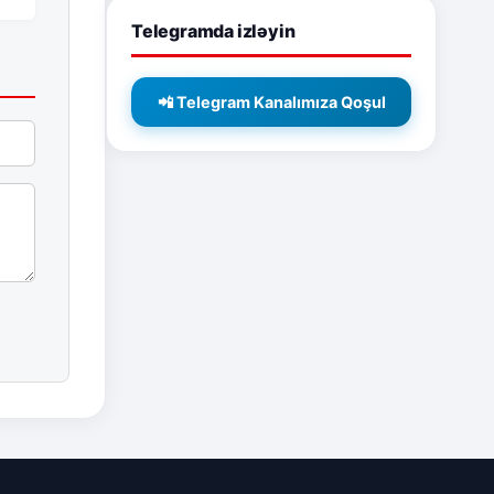
Telegramda izləyin
📲 Telegram Kanalımıza Qoşul