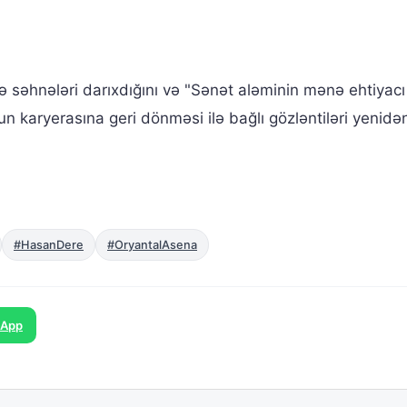
ə səhnələri darıxdığını və "Sənət aləminin mənə ehtiyacı
n karyerasına geri dönməsi ilə bağlı gözləntiləri yenidə
#HasanDere
#OryantalAsena
sApp