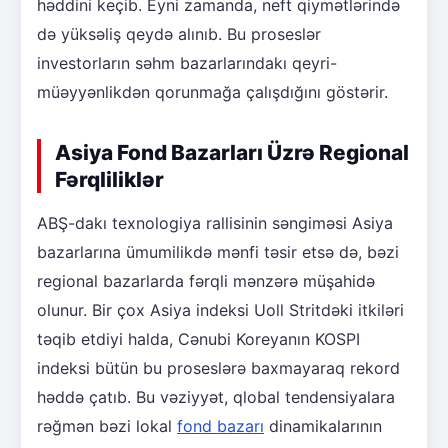
həddini keçib. Eyni zamanda, neft qiymətlərində
də yüksəliş qeydə alınıb. Bu proseslər
investorların səhm bazarlarındakı qeyri-
müəyyənlikdən qorunmağa çalışdığını göstərir.
Asiya Fond Bazarları Üzrə Regional
Fərqliliklər
ABŞ-dakı texnologiya rallisinin səngiməsi Asiya
bazarlarına ümumilikdə mənfi təsir etsə də, bəzi
regional bazarlarda fərqli mənzərə müşahidə
olunur. Bir çox Asiya indeksi Uoll Stritdəki itkiləri
təqib etdiyi halda, Cənubi Koreyanın KOSPI
indeksi bütün bu proseslərə baxmayaraq rekord
həddə çatıb. Bu vəziyyət, qlobal tendensiyalara
rəğmən bəzi lokal
fond bazarı
dinamikalarının