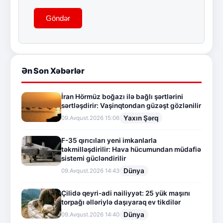
Göndər
Ən Son Xəbərlər
İran Hörmüz boğazı ilə bağlı şərtlərini
sərtləşdirir: Vaşinqtondan güzəşt gözlənilir
Yaxın Şərq
09.Avqust.2026 15:06
F-35 qırıcıları yeni imkanlarla
təkmilləşdirilir: Hava hücumundan müdafiə
sistemi gücləndirilir
Dünya
09.Avqust.2026 14:43
Çilidə qeyri-adi nailiyyət: 25 yük maşını
torpağı əlləriylə daşıyaraq ev tikdilər
Dünya
09.Avqust.2026 14:40