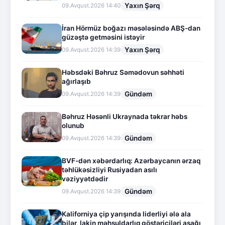
Yaxın Şərq
09.Avqust.2026 14:40
İran Hörmüz boğazı məsələsində ABŞ-dan
güzəştə getməsini istəyir
Yaxın Şərq
09.Avqust.2026 14:39
Həbsdəki Bəhruz Səmədovun səhhəti
ağırlaşıb
Gündəm
09.Avqust.2026 14:39
Bəhruz Həsənli Ukraynada təkrar həbs
olunub
Gündəm
09.Avqust.2026 14:39
BVF-dən xəbərdarlıq: Azərbaycanın ərzaq
təhlükəsizliyi Rusiyadan asılı
vəziyyətdədir
Gündəm
09.Avqust.2026 14:39
Kaliforniya çip yarışında liderliyi ələ ala
bilər, lakin məhsuldarlıq göstəriciləri aşağı