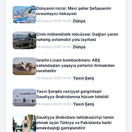
Dünyanın incisi: Mavi şəhər Şefşauenin
ovsunlayıcı hekayəsi
Dünya
09.Avqust.2026 14:40
Çinin mühəndislik möcüzəsi: Dağları yaran
nəhəng avtomobil yolu layihəsi
Dünya
09.Avqust.2026 14:40
İsrailin Livanı bombardmanı: ABŞ
vətəndaşları yaşayış yerlərini itirməkdən
narahatdır
Yaxın Şərq
09.Avqust.2026 14:40
Yaxın Şərqdə vəziyyət gərginləşir:
Səudiyyə Ərəbistanına hücum təhdidi
Yaxın Şərq
09.Avqust.2026 14:40
Səudiyyə Ərəbistanı təhlükəsizliyi təmin
etmək üçün Türkiyə və Pakistanla hərbi
əməkdaşlığı genişləndirir