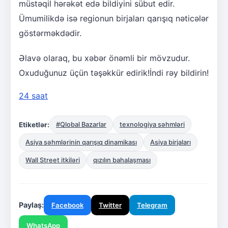
müstəqil hərəkət edə bildiyini sübut edir.
Ümumilikdə isə regionun birjaları qarışıq nəticələr
göstərməkdədir.
Əlavə olaraq, bu xəbər önəmli bir mövzudur.
Oxuduğunuz üçün təşəkkür edirik!İndi rəy bildirin!
24 saat
Etiketlər:
#Qlobal Bazarlar
texnologiya səhmləri
Asiya səhmlərinin qarışıq dinamikası
Asiya birjaları
Wall Street itkiləri
qızılın bahalaşması
Paylaş:
Facebook
Twitter
Telegram
WhatsApp