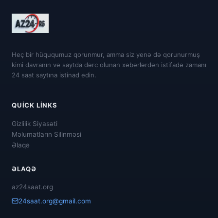
Heç bir hüququmuz qorunmur, amma siz yenə də qorunurmuş
kimi davranın və saytda dərc olunan xəbərlərdən istifadə zamanı
24 saat saytına istinad edin.
QUICK LINKS
Gizlilik Siyasəti
Məlumatların Silinməsi
Əlaqə
ƏLAQƏ
az24saat.org
24saat.org@gmail.com