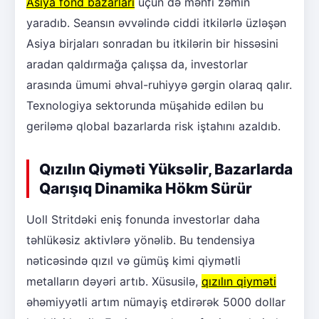
Asiya fond bazarları
üçün də mənfi zəmin
yaradıb. Seansın əvvəlində ciddi itkilərlə üzləşən
Asiya birjaları sonradan bu itkilərin bir hissəsini
aradan qaldırmağa çalışsa da, investorlar
arasında ümumi əhval-ruhiyyə gərgin olaraq qalır.
Texnologiya sektorunda müşahidə edilən bu
geriləmə qlobal bazarlarda risk iştahını azaldıb.
Qızılın Qiyməti Yüksəlir, Bazarlarda
Qarışıq Dinamika Hökm Sürür
Uoll Stritdəki eniş fonunda investorlar daha
təhlükəsiz aktivlərə yönəlib. Bu tendensiya
nəticəsində qızıl və gümüş kimi qiymətli
metalların dəyəri artıb. Xüsusilə,
qızılın qiyməti
əhəmiyyətli artım nümayiş etdirərək 5000 dollar