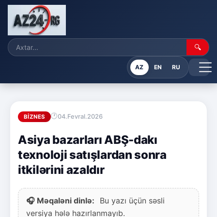
🔍
AZ
EN
RU
04.Fevral.2026
BIZNES
Asiya bazarları ABŞ-dakı
texnoloji satışlardan sonra
itkilərini azaldır
🎧 Məqaləni dinlə:
Bu yazı üçün səsli
versiya hələ hazırlanmayıb.