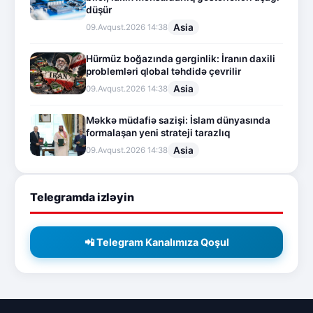
düşür
Asia
09.Avqust.2026 14:38
Hürmüz boğazında gərginlik: İranın daxili
problemləri qlobal təhdidə çevrilir
Asia
09.Avqust.2026 14:38
Məkkə müdafiə sazişi: İslam dünyasında
formalaşan yeni strateji tarazlıq
Asia
09.Avqust.2026 14:38
Telegramda izləyin
📲 Telegram Kanalımıza Qoşul