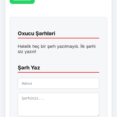
Oxucu Şərhləri
Hələlik heç bir şərh yazılmayıb. İlk şərhi
siz yazın!
Şərh Yaz