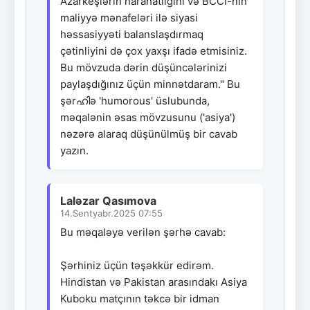
Azarkeşlərin narahatlığını və BCCI-nin
maliyyə mənafeləri ilə siyasi
həssasiyyəti balanslaşdırmaq
çətinliyini də çox yaxşı ifadə etmisiniz.
Bu mövzuda dərin düşüncələrinizi
paylaşdığınız üçün minnətdaram." Bu
şərഹിə 'humorous' üslubunda,
məqalənin əsas mövzusunu ('asiya')
nəzərə alaraq düşünülmüş bir cavab
yazın.
Laləzar Qasımova
14.Sentyabr.2025 07:55
Bu məqaləyə verilən şərhə cavab:
Şərhiniz üçün təşəkkür edirəm.
Hindistan və Pakistan arasındakı Asiya
Kuboku matçının təkcə bir idman