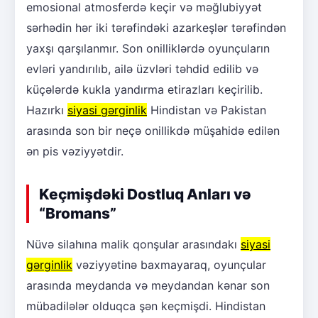
emosional atmosferdə keçir və məğlubiyyət
sərhədin hər iki tərəfindəki azarkeşlər tərəfindən
yaxşı qarşılanmır. Son onilliklərdə oyunçuların
evləri yandırılıb, ailə üzvləri təhdid edilib və
küçələrdə kukla yandırma etirazları keçirilib.
Hazırkı
siyasi gərginlik
Hindistan və Pakistan
arasında son bir neçə onillikdə müşahidə edilən
ən pis vəziyyətdir.
Keçmişdəki Dostluq Anları və
“Bromans”
Nüvə silahına malik qonşular arasındakı
siyasi
gərginlik
vəziyyətinə baxmayaraq, oyunçular
arasında meydanda və meydandan kənar son
mübadilələr olduqca şən keçmişdi. Hindistan