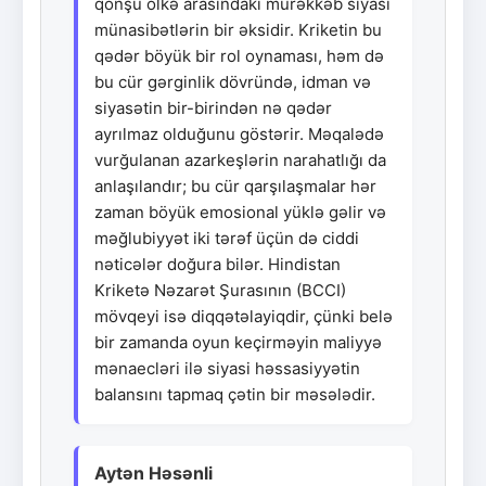
qonşu ölkə arasındakı mürəkkəb siyasi
münasibətlərin bir əksidir. Kriketin bu
qədər böyük bir rol oynaması, həm də
bu cür gərginlik dövründə, idman və
siyasətin bir-birindən nə qədər
ayrılmaz olduğunu göstərir. Məqalədə
vurğulanan azarkeşlərin narahatlığı da
anlaşılandır; bu cür qarşılaşmalar hər
zaman böyük emosional yüklə gəlir və
məğlubiyyət iki tərəf üçün də ciddi
nəticələr doğura bilər. Hindistan
Kriketə Nəzarət Şurasının (BCCI)
mövqeyi isə diqqətəlayiqdir, çünki belə
bir zamanda oyun keçirməyin maliyyə
mənaecləri ilə siyasi həssasiyyətin
balansını tapmaq çətin bir məsələdir.
Aytən Həsənli