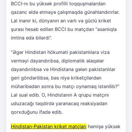
BCCI-nı bu yüksək profilli toqquşmalardan
qazanc əldə etməyə çalışmaqda günahlandırırlar.
Lal inanır ki, dünyanın ən varlı və güclü kriket
şurası hesab edilən BCCI bu matçdan “asanlıqla
imtina edə bilərdi”.
“Əgər Hindistan hökuməti pakistanlılara viza
verməyi dayandırıbsa, diplomatik əlaqələr
dayandırılıbsa və Hindistana gələn pakistanlılar
geri göndərilibsə, bəs niyə kriketçilərdən
müharibədən sonra bu matçı oynamaq istənilib?”
Lal sual edib. O, Hindistanın A qrupu matçını
uduzacağı təqdirdə yaranacaq reaksiyadan
qorxduğunu ifadə edib.
Hindistan-Pakistan kriket matçları
həmişə yüksək