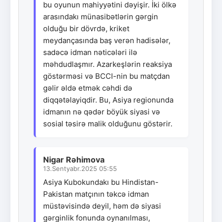
bu oyunun mahiyyətini dəyişir. İki ölkə
arasındakı münasibətlərin gərgin
olduğu bir dövrdə, kriket
meydançasında baş verən hadisələr,
sadəcə idman nəticələri ilə
məhdudlaşmır. Azarkeşlərin reaksiya
göstərməsi və BCCI-nin bu matçdan
gəlir əldə etmək cəhdi də
diqqətəlayiqdir. Bu, Asiya regionunda
idmanın nə qədər böyük siyasi və
sosial təsirə malik olduğunu göstərir.
Nigar Rəhimova
13.Sentyabr.2025 05:55
Asiya Kubokundakı bu Hindistan-
Pakistan matçının təkcə idman
müstəvisində deyil, həm də siyasi
gərginlik fonunda oynanılması,