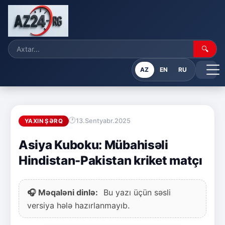
🔍
AZ
EN
RU
13.Sentyabr.2025
YAXIN ŞƏRQ
Asiya Kuboku: Mübahisəli
Hindistan-Pakistan kriket matçı
🎧 Məqaləni dinlə:
Bu yazı üçün səsli
versiya hələ hazırlanmayıb.