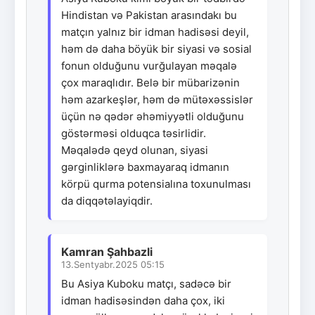
Hindistan və Pakistan arasındakı bu
matçın yalnız bir idman hadisəsi deyil,
həm də daha böyük bir siyasi və sosial
fonun olduğunu vurğulayan məqalə
çox maraqlıdır. Belə bir mübarizənin
həm azarkeşlər, həm də mütəxəssislər
üçün nə qədər əhəmiyyətli olduğunu
göstərməsi olduqca təsirlidir.
Məqalədə qeyd olunan, siyasi
gərginliklərə baxmayaraq idmanın
körpü qurma potensialına toxunulması
da diqqətəlayiqdir.
Kamran Şahbazli
13.Sentyabr.2025 05:15
Bu Asiya Kuboku matçı, sadəcə bir
idman hadisəsindən daha çox, iki