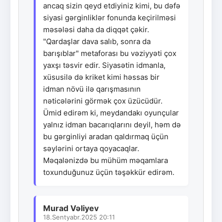
ancaq sizin qeyd etdiyiniz kimi, bu dəfə
siyasi gərginliklər fonunda keçirilməsi
məsələsi daha da diqqət çəkir.
"Qardaşlar dava salıb, sonra da
barışıblar" metaforası bu vəziyyəti çox
yaxşı təsvir edir. Siyasətin idmanla,
xüsusilə də kriket kimi həssas bir
idman növü ilə qarışmasının
nəticələrini görmək çox üzücüdür.
Ümid edirəm ki, meydandakı oyunçular
yalnız idman bacarıqlarını deyil, həm də
bu gərginliyi aradan qaldırmaq üçün
səylərini ortaya qoyacaqlar.
Məqalənizdə bu mühüm məqamlara
toxunduğunuz üçün təşəkkür edirəm.
Murad Vəliyev
18.Sentyabr.2025 20:11