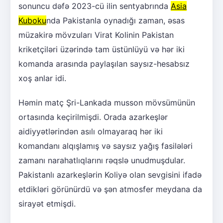
sonuncu dəfə 2023-cü ilin sentyabrında
Asia
Kuboku
nda Pakistanla oynadığı zaman, əsas
müzakirə mövzuları Virat Kolinin Pakistan
kriketçiləri üzərində tam üstünlüyü və hər iki
komanda arasında paylaşılan saysız-hesabsız
xoş anlar idi.
Həmin matç Şri-Lankada musson mövsümünün
ortasında keçirilmişdi. Orada azarkeşlər
aidiyyətlərindən asılı olmayaraq hər iki
komandanı alqışlamış və saysız yağış fasilələri
zamanı narahatlıqlarını rəqslə unudmuşdular.
Pakistanlı azarkeşlərin Koliyə olan sevgisini ifadə
etdikləri görünürdü və şən atmosfer meydana da
sirayət etmişdi.