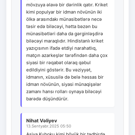
mövzuya əlavə bir dərinlik qatır. Kriket
kimi populyar bir idman növünün iki
ölkə arasındakı münasibətlərə necə
təsir edə biləcəyi, hətta bəzən bu
münasibətləri daha da gərginləşdirə
biləcəyi maraqlıdır. Hindistanlı kriket
yazıçısının ifadə etdiyi narahatlıq,
matçın azarkeşlər tərəfindən daha çox
siyasi bir rəqabət olaraq qəbul
edildiyini göstərir. Bu vəziyyət,
idmanın, xüsusilə də belə həssas bir
idman növünün, siyasi münaqişələr
zamanı hansı rolları oynaya biləcəyi
barədə düşündürür.
Nihat Vəliyev
13.Sentyabr.2025 05:50
Asiya Kuboku kimi böyük bir tədbirdə