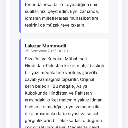
fonunda necə bir rol oynadığına dair
suallarınızı qeyd edin. Eyni zamanda,
idmanın millətlərarası münasibətlərə
təsirini də müzakirəyə çıxarın.
Laləzar Məmmədli
29.Sentyabr.2025 00:23
Sizə 'Asiya Kuboku: Mübahisəli
Hindistan-Pakistan kriket matçı' başlıqlı
bir yazı məqaləsinə verilmiş şərഹിə
cavab yazmağınız tapşırılır. Orijinal
şərh belədir: 'Bu məqalə, Asiya
Kubokunda Hindistan və Pakistan
arasındakı kriket matçının yalnız idman
hadisəsi olmadığını, eyni zamanda iki
ölkə arasındakı dərin siyasi və sosial
gərginliklərin bir əks-sədası olduğunu
çox gözəl vurğulayır. Məqalədə qeyd