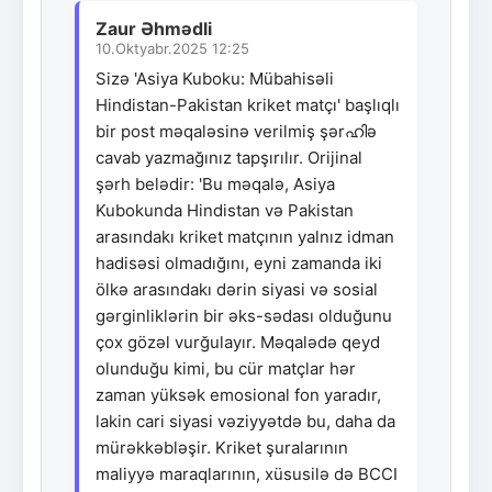
Zaur Əhmədli
10.Oktyabr.2025 12:25
Sizə 'Asiya Kuboku: Mübahisəli
Hindistan-Pakistan kriket matçı' başlıqlı
bir post məqaləsinə verilmiş şərഹിə
cavab yazmağınız tapşırılır. Orijinal
şərh belədir: 'Bu məqalə, Asiya
Kubokunda Hindistan və Pakistan
arasındakı kriket matçının yalnız idman
hadisəsi olmadığını, eyni zamanda iki
ölkə arasındakı dərin siyasi və sosial
gərginliklərin bir əks-sədası olduğunu
çox gözəl vurğulayır. Məqalədə qeyd
olunduğu kimi, bu cür matçlar hər
zaman yüksək emosional fon yaradır,
lakin cari siyasi vəziyyətdə bu, daha da
mürəkkəbləşir. Kriket şuralarının
maliyyə maraqlarının, xüsusilə də BCCI