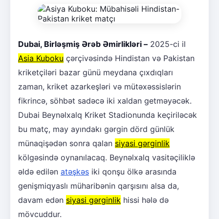
Dubai, Birləşmiş Ərəb Əmirlikləri –
2025-ci il
Asia Kuboku
çərçivəsində Hindistan və Pakistan
kriketçiləri bazar günü meydana çıxdıqları
zaman, kriket azarkeşləri və mütəxəssislərin
fikrincə, söhbət sadəcə iki xaldan getməyəcək.
Dubai Beynəlxalq Kriket Stadionunda keçiriləcək
bu matç, may ayındakı gərgin dörd günlük
münaqişədən sonra qalan
siyasi gərginlik
kölgəsində oynanılacaq. Beynəlxalq vasitəçiliklə
əldə edilən
atəşkəs
iki qonşu ölkə arasında
genişmiqyaslı müharibənin qarşısını alsa da,
davam edən
siyasi gərginlik
hissi hələ də
mövcuddur.