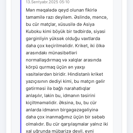
13.Sentyabr.2025 05:10
Mən məqalədə qeyd olunan fikirlə
tamamilə razı deyiləm. Əslində, məncə,
bu cür matçlar, xüsusilə də Asiya
Kuboku kimi böyük bir tədbirdə, siyasi
gərginliyin yüksək olduğu vaxtlarda
daha çox keçirilməlidir. Kriket, iki ölkə
arasındakı münasibətləri
normallaşdırmaq və xalqlar arasında
körpü qurmaq üçün ən yaxşı
vasitələrdən biridir. Hindistanlı kriket
yazıçısının dediyi kimi, bu matçın gəlir
gətirməsi ilə bağlı narahatlıqlar
anlaşılır, lakin bu, idmanın təsirini
kiçiltməməlidir. Əksinə, bu, bu cür
anlarda idmanın birgəgəzəgəliyinə
daha çox inanmağımız üçün bir səbəb
olmalıdır. Bu cür qarşılaşmalar yalnız iki
xal uğrunda mübarizə deyil, eyni