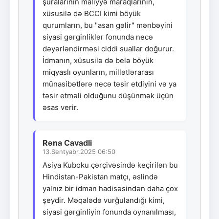
şuralarının maliyyə maraqlarının,
xüsusilə də BCCI kimi böyük
qurumların, bu "asan gəlir" mənbəyini
siyasi gərginliklər fonunda necə
dəyərləndirməsi ciddi suallar doğurur.
İdmanın, xüsusilə də belə böyük
miqyaslı oyunların, millətlərarası
münasibətlərə necə təsir etdiyini və ya
təsir etməli olduğunu düşünmək üçün
əsas verir.
Rəna Cavadli
13.Sentyabr.2025 06:50
Asiya Kuboku çərçivəsində keçirilən bu
Hindistan-Pakistan matçı, əslində
yalnız bir idman hadisəsindən daha çox
şeydir. Məqalədə vurğulandığı kimi,
siyasi gərginliyin fonunda oynanılması,