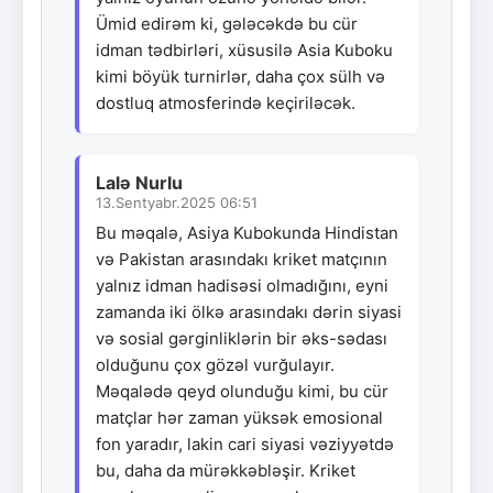
Ümid edirəm ki, gələcəkdə bu cür
idman tədbirləri, xüsusilə Asia Kuboku
kimi böyük turnirlər, daha çox sülh və
dostluq atmosferində keçiriləcək.
Lalə Nurlu
13.Sentyabr.2025 06:51
Bu məqalə, Asiya Kubokunda Hindistan
və Pakistan arasındakı kriket matçının
yalnız idman hadisəsi olmadığını, eyni
zamanda iki ölkə arasındakı dərin siyasi
və sosial gərginliklərin bir əks-sədası
olduğunu çox gözəl vurğulayır.
Məqalədə qeyd olunduğu kimi, bu cür
matçlar hər zaman yüksək emosional
fon yaradır, lakin cari siyasi vəziyyətdə
bu, daha da mürəkkəbləşir. Kriket