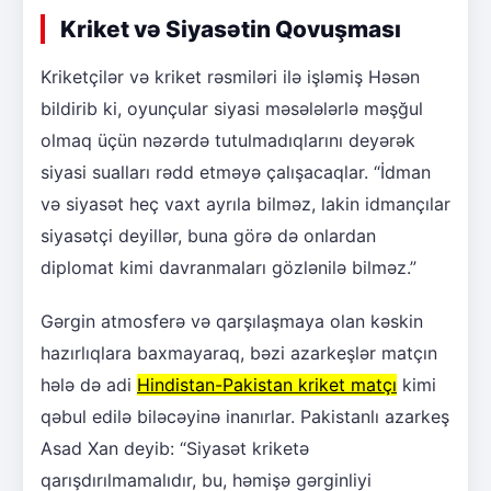
Kriket və Siyasətin Qovuşması
Kriketçilər və kriket rəsmiləri ilə işləmiş Həsən
bildirib ki, oyunçular siyasi məsələlərlə məşğul
olmaq üçün nəzərdə tutulmadıqlarını deyərək
siyasi sualları rədd etməyə çalışacaqlar. “İdman
və siyasət heç vaxt ayrıla bilməz, lakin idmançılar
siyasətçi deyillər, buna görə də onlardan
diplomat kimi davranmaları gözlənilə bilməz.”
Gərgin atmosferə və qarşılaşmaya olan kəskin
hazırlıqlara baxmayaraq, bəzi azarkeşlər matçın
hələ də adi
Hindistan-Pakistan kriket matçı
kimi
qəbul edilə biləcəyinə inanırlar. Pakistanlı azarkeş
Asad Xan deyib: “Siyasət kriketə
qarışdırılmamalıdır, bu, həmişə gərginliyi