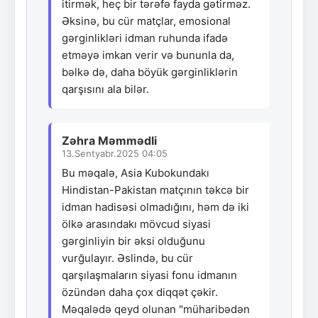
itirmək, heç bir tərəfə fayda gətirməz.
Əksinə, bu cür matçlar, emosional
gərginlikləri idman ruhunda ifadə
etməyə imkan verir və bununla da,
bəlkə də, daha böyük gərginliklərin
qarşısını ala bilər.
Zəhra Məmmədli
13.Sentyabr.2025 04:05
Bu məqalə, Asia Kubokundakı
Hindistan-Pakistan matçının təkcə bir
idman hadisəsi olmadığını, həm də iki
ölkə arasındakı mövcud siyasi
gərginliyin bir əksi olduğunu
vurğulayır. Əslində, bu cür
qarşılaşmaların siyasi fonu idmanın
özündən daha çox diqqət çəkir.
Məqalədə qeyd olunan "müharibədən