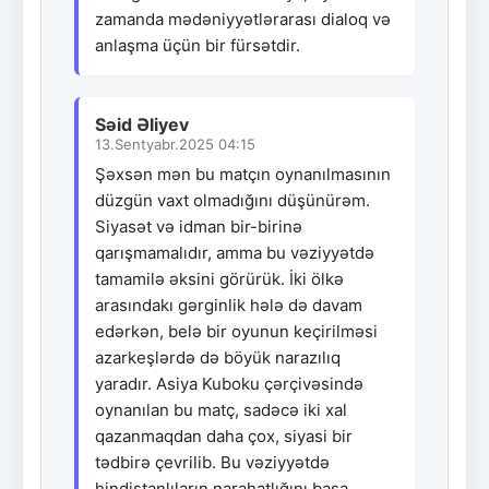
zamanda mədəniyyətlərarası dialoq və
anlaşma üçün bir fürsətdir.
Səid Əliyev
13.Sentyabr.2025 04:15
Şəxsən mən bu matçın oynanılmasının
düzgün vaxt olmadığını düşünürəm.
Siyasət və idman bir-birinə
qarışmamalıdır, amma bu vəziyyətdə
tamamilə əksini görürük. İki ölkə
arasındakı gərginlik hələ də davam
edərkən, belə bir oyunun keçirilməsi
azarkeşlərdə də böyük narazılıq
yaradır. Asiya Kuboku çərçivəsində
oynanılan bu matç, sadəcə iki xal
qazanmaqdan daha çox, siyasi bir
tədbirə çevrilib. Bu vəziyyətdə
hindistanlıların narahatlığını başa