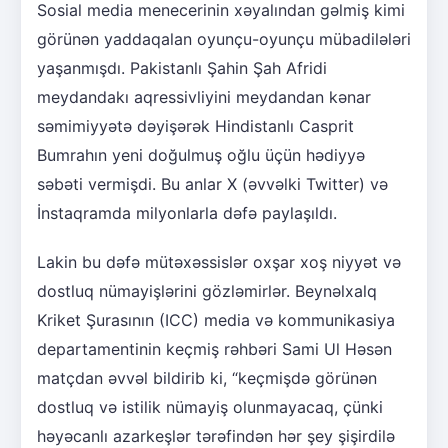
Sosial media menecerinin xəyalından gəlmiş kimi
görünən yaddaqalan oyunçu-oyunçu mübadilələri
yaşanmışdı. Pakistanlı Şahin Şah Afridi
meydandakı aqressivliyini meydandan kənar
səmimiyyətə dəyişərək Hindistanlı Casprit
Bumrahın yeni doğulmuş oğlu üçün hədiyyə
səbəti vermişdi. Bu anlar X (əvvəlki Twitter) və
İnstaqramda milyonlarla dəfə paylaşıldı.
Lakin bu dəfə mütəxəssislər oxşar xoş niyyət və
dostluq nümayişlərini gözləmirlər. Beynəlxalq
Kriket Şurasının (ICC) media və kommunikasiya
departamentinin keçmiş rəhbəri Sami Ul Həsən
matçdan əvvəl bildirib ki, “keçmişdə görünən
dostluq və istilik nümayiş olunmayacaq, çünki
həyəcanlı azarkeşlər tərəfindən hər şey şişirdilə