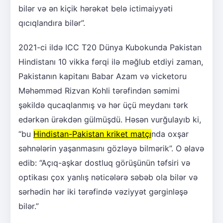
bilər və ən kiçik hərəkət belə ictimaiyyəti
qıcıqlandıra bilər”.
2021-ci ildə ICC T20 Dünya Kubokunda Pakistan
Hindistanı 10 vikka fərqi ilə məğlub etdiyi zaman,
Pakistanın kapitanı Babar Azam və vicketoru
Məhəmməd Rizvan Kohli tərəfindən səmimi
şəkildə qucaqlanmış və hər üçü meydanı tərk
edərkən ürəkdən gülmüşdü. Həsən vurğulayıb ki,
“bu
Hindistan-Pakistan kriket matçı
nda oxşar
səhnələrin yaşanmasını gözləyə bilmərik”. O əlavə
edib: “Açıq-aşkar dostluq görüşünün təfsiri və
optikası çox yanlış nəticələrə səbəb ola bilər və
sərhədin hər iki tərəfində vəziyyət gərginləşə
bilər.”