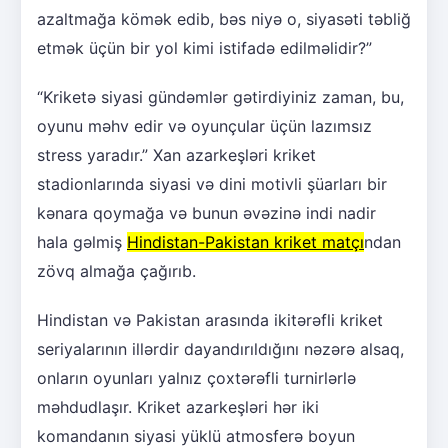
azaltmağa kömək edib, bəs niyə o, siyasəti təbliğ
etmək üçün bir yol kimi istifadə edilməlidir?”
“Kriketə siyasi gündəmlər gətirdiyiniz zaman, bu,
oyunu məhv edir və oyunçular üçün lazımsız
stress yaradır.” Xan azarkeşləri kriket
stadionlarında siyasi və dini motivli şüarları bir
kənara qoymağa və bunun əvəzinə indi nadir
hala gəlmiş
Hindistan-Pakistan kriket matçı
ndan
zövq almağa çağırıb.
Hindistan və Pakistan arasında ikitərəfli kriket
seriyalarının illərdir dayandırıldığını nəzərə alsaq,
onların oyunları yalnız çoxtərəfli turnirlərlə
məhdudlaşır. Kriket azarkeşləri hər iki
komandanın siyasi yüklü atmosferə boyun