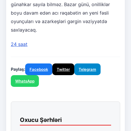
günahkar sayıla bilməz. Bazar günü, onilliklər
boyu davam edən acı rəqabətin ən yeni fəsli
oyunçuları və azarkeşləri gərgin vəziyyətdə
saxlayacaq.
24 saat
Paylaş:
Facebook
Twitter
Telegram
WhatsApp
Oxucu Şərhləri