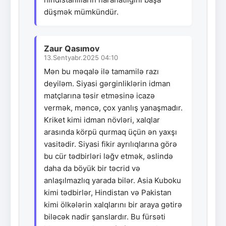
düşmək mümkündür.
Zaur Qasımov
13.Sentyabr.2025 04:10
Mən bu məqalə ilə tamamilə razı
deyiləm. Siyasi gərginliklərin idman
matçlarına təsir etməsinə icazə
vermək, məncə, çox yanlış yanaşmadır.
Kriket kimi idman növləri, xalqlar
arasında körpü qurmaq üçün ən yaxşı
vasitədir. Siyasi fikir ayrılıqlarına görə
bu cür tədbirləri ləğv etmək, əslində
daha da böyük bir təcrid və
anlaşılmazlıq yarada bilər. Asia Kuboku
kimi tədbirlər, Hindistan və Pakistan
kimi ölkələrin xalqlarını bir araya gətirə
biləcək nadir şanslardır. Bu fürsəti