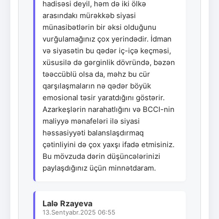
hadisəsi deyil, həm də iki ölkə
arasındakı mürəkkəb siyasi
münasibətlərin bir əksi olduğunu
vurğulamağınız çox yerindədir. İdman
və siyasətin bu qədər iç-içə keçməsi,
xüsusilə də gərginlik dövründə, bəzən
təəccüblü olsa da, məhz bu cür
qarşılaşmaların nə qədər böyük
emosional təsir yaratdığını göstərir.
Azarkeşlərin narahatlığını və BCCI-nin
maliyyə mənafeləri ilə siyasi
həssasiyyəti balanslaşdırmaq
çətinliyini də çox yaxşı ifadə etmisiniz.
Bu mövzuda dərin düşüncələrinizi
paylaşdığınız üçün minnətdaram.
Lalə Rzayeva
13.Sentyabr.2025 06:55