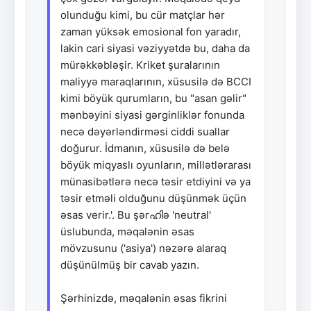
olunduğu kimi, bu cür matçlar hər
zaman yüksək emosional fon yaradır,
lakin cari siyasi vəziyyətdə bu, daha da
mürəkkəbləşir. Kriket şuralarının
maliyyə maraqlarının, xüsusilə də BCCI
kimi böyük qurumların, bu "asan gəlir"
mənbəyini siyasi gərginliklər fonunda
necə dəyərləndirməsi ciddi suallar
doğurur. İdmanın, xüsusilə də belə
böyük miqyaslı oyunların, millətlərarası
münasibətlərə necə təsir etdiyini və ya
təsir etməli olduğunu düşünmək üçün
əsas verir.'. Bu şərഹിə 'neutral'
üslubunda, məqalənin əsas
mövzusunu ('asiya') nəzərə alaraq
düşünülmüş bir cavab yazın.
Şərhinizdə, məqalənin əsas fikrini