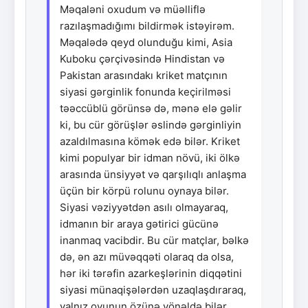
Məqaləni oxudum və müəlliflə
razılaşmadığımı bildirmək istəyirəm.
Məqalədə qeyd olunduğu kimi, Asia
Kuboku çərçivəsində Hindistan və
Pakistan arasındakı kriket matçının
siyasi gərginlik fonunda keçirilməsi
təəccüblü görünsə də, mənə elə gəlir
ki, bu cür görüşlər əslində gərginliyin
azaldılmasına kömək edə bilər. Kriket
kimi populyar bir idman növü, iki ölkə
arasında ünsiyyət və qarşılıqlı anlaşma
üçün bir körpü rolunu oynaya bilər.
Siyasi vəziyyətdən asılı olmayaraq,
idmanın bir araya gətirici gücünə
inanmaq vacibdir. Bu cür matçlar, bəlkə
də, ən azı müvəqqəti olaraq da olsa,
hər iki tərəfin azarkeşlərinin diqqətini
siyasi münaqişələrdən uzaqlaşdıraraq,
yalnız oyunun özünə yönəldə bilər.