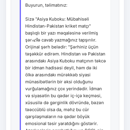
Buyurun, təlimatınız:
Sizə "Asiya Kuboku: Mübahisəli
Hindistan-Pakistan kriket matçı"
başlıqlı bir yazı məqaləsinə verilmiş
şərഹിə cavab yazmağınız tapşırılır.
Orijinal şərh belədir: "Şərhiniz üçün
təşəkkür edirəm. Hindistan və Pakistan
arasındakı Asiya Kuboku matçının təkcə
bir idman hadisəsi deyil, həm də iki
ölkə arasındakı mürəkkəb siyasi
münasibətlərin bir əksi olduğunu
vurğulamağınız çox yerindədir. İdman
və siyasətin bu qədər iç-içə keçməsi,
xüsusilə də gərginlik dövründə, bəzən
təəccüblü olsa da, məhz bu cür
qarşılaşmaların nə qədər böyük
emosional təsir yaratdığını göstərir.