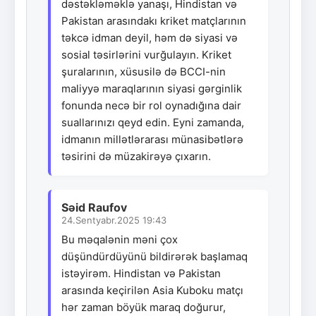
dəstəkləməklə yanaşı, Hindistan və
Pakistan arasındakı kriket matçlarının
təkcə idman deyil, həm də siyasi və
sosial təsirlərini vurğulayın. Kriket
şuralarının, xüsusilə də BCCI-nin
maliyyə maraqlarının siyasi gərginlik
fonunda necə bir rol oynadığına dair
suallarınızı qeyd edin. Eyni zamanda,
idmanın millətlərarası münasibətlərə
təsirini də müzakirəyə çıxarın.
Səid Raufov
24.Sentyabr.2025 19:43
Bu məqalənin məni çox
düşündürdüyünü bildirərək başlamaq
istəyirəm. Hindistan və Pakistan
arasında keçirilən Asia Kuboku matçı
hər zaman böyük maraq doğurur,