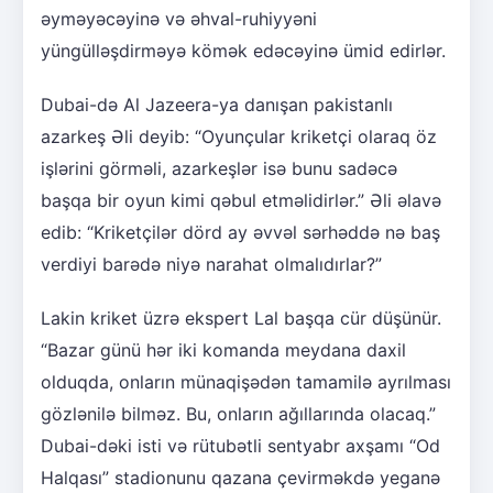
əyməyəcəyinə və əhval-ruhiyyəni
yüngülləşdirməyə kömək edəcəyinə ümid edirlər.
Dubai-də Al Jazeera-ya danışan pakistanlı
azarkeş Əli deyib: “Oyunçular kriketçi olaraq öz
işlərini görməli, azarkeşlər isə bunu sadəcə
başqa bir oyun kimi qəbul etməlidirlər.” Əli əlavə
edib: “Kriketçilər dörd ay əvvəl sərhəddə nə baş
verdiyi barədə niyə narahat olmalıdırlar?”
Lakin kriket üzrə ekspert Lal başqa cür düşünür.
“Bazar günü hər iki komanda meydana daxil
olduqda, onların münaqişədən tamamilə ayrılması
gözlənilə bilməz. Bu, onların ağıllarında olacaq.”
Dubai-dəki isti və rütubətli sentyabr axşamı “Od
Halqası” stadionunu qazana çevirməkdə yeganə