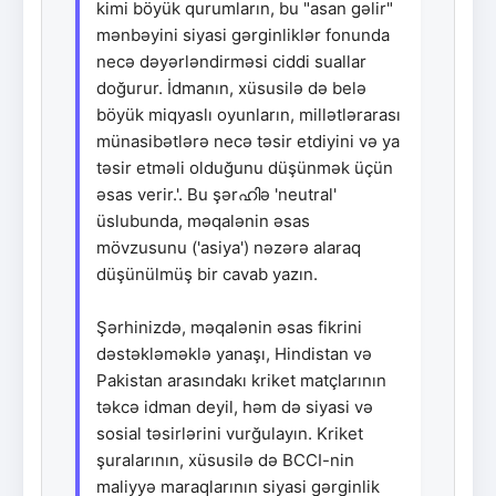
kimi böyük qurumların, bu "asan gəlir"
mənbəyini siyasi gərginliklər fonunda
necə dəyərləndirməsi ciddi suallar
doğurur. İdmanın, xüsusilə də belə
böyük miqyaslı oyunların, millətlərarası
münasibətlərə necə təsir etdiyini və ya
təsir etməli olduğunu düşünmək üçün
əsas verir.'. Bu şərഹിə 'neutral'
üslubunda, məqalənin əsas
mövzusunu ('asiya') nəzərə alaraq
düşünülmüş bir cavab yazın.
Şərhinizdə, məqalənin əsas fikrini
dəstəkləməklə yanaşı, Hindistan və
Pakistan arasındakı kriket matçlarının
təkcə idman deyil, həm də siyasi və
sosial təsirlərini vurğulayın. Kriket
şuralarının, xüsusilə də BCCI-nin
maliyyə maraqlarının siyasi gərginlik