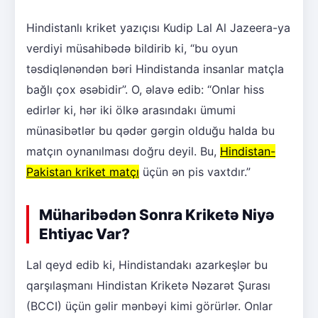
Hindistanlı kriket yazıçısı Kudip Lal Al Jazeera-ya
verdiyi müsahibədə bildirib ki, “bu oyun
təsdiqlənəndən bəri Hindistanda insanlar matçla
bağlı çox əsəbidir”. O, əlavə edib: “Onlar hiss
edirlər ki, hər iki ölkə arasındakı ümumi
münasibətlər bu qədər gərgin olduğu halda bu
matçın oynanılması doğru deyil. Bu,
Hindistan-
Pakistan kriket matçı
üçün ən pis vaxtdır.”
Müharibədən Sonra Kriketə Niyə
Ehtiyac Var?
Lal qeyd edib ki, Hindistandakı azarkeşlər bu
qarşılaşmanı Hindistan Kriketə Nəzarət Şurası
(BCCI) üçün gəlir mənbəyi kimi görürlər. Onlar