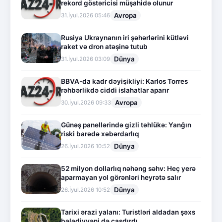
rekord göstəricisi müşahidə olunur
Avropa
31.İyul.2026 05:46
Rusiya Ukraynanın iri şəhərlərini kütləvi
raket və dron atəşinə tutub
Dünya
31.İyul.2026 03:09
BBVA-da kadr dəyişikliyi: Karlos Torres
rəhbərlikdə ciddi islahatlar aparır
Avropa
30.İyul.2026 09:33
Günəş panellərində gizli təhlükə: Yanğın
riski barədə xəbərdarlıq
Dünya
26.İyul.2026 10:52
52 milyon dollarlıq nəhəng səhv: Heç yerə
aparmayan yol görənləri heyrətə salır
Dünya
26.İyul.2026 10:52
Tarixi ərazi yalanı: Turistləri aldadan şəxs
bələdiyyəni də çaşdırdı