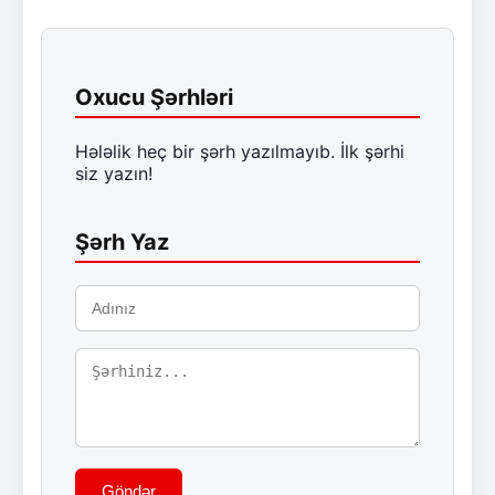
Oxucu Şərhləri
Hələlik heç bir şərh yazılmayıb. İlk şərhi
siz yazın!
Şərh Yaz
Göndər