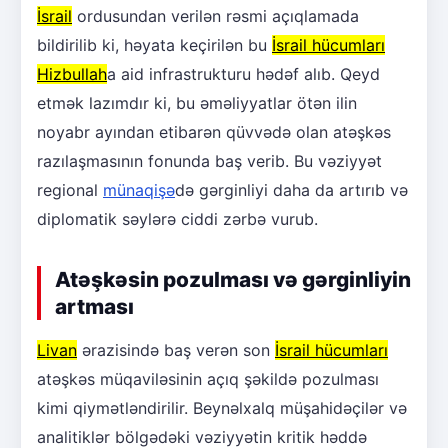
İsrail
ordusundan verilən rəsmi açıqlamada
bildirilib ki, həyata keçirilən bu
İsrail hücumları
Hizbullah
a aid infrastrukturu hədəf alıb. Qeyd
etmək lazımdır ki, bu əməliyyatlar ötən ilin
noyabr ayından etibarən qüvvədə olan atəşkəs
razılaşmasının fonunda baş verib. Bu vəziyyət
regional
münaqişə
də gərginliyi daha da artırıb və
diplomatik səylərə ciddi zərbə vurub.
Atəşkəsin pozulması və gərginliyin
artması
Livan
ərazisində baş verən son
İsrail hücumları
atəşkəs müqaviləsinin açıq şəkildə pozulması
kimi qiymətləndirilir. Beynəlxalq müşahidəçilər və
analitiklər bölgədəki vəziyyətin kritik həddə