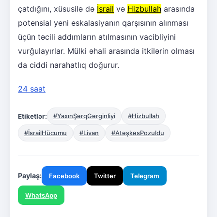
çatdığını, xüsusilə də
İsrail
və
Hizbullah
arasında
potensial yeni eskalasiyanın qarşısının alınması
üçün təcili addımların atılmasının vacibliyini
vurğulayırlar. Mülki əhali arasında itkilərin olması
da ciddi narahatlıq doğurur.
24 saat
Etiketlər:
#YaxınŞərqGərginliyi
#Hizbullah
#İsrailHücumu
#Livan
#AtəşkəsPozuldu
Paylaş:
Facebook
Twitter
Telegram
WhatsApp