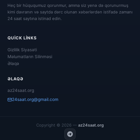
Heç bir hüququmuz qorunmur, amma siz yenə də qorunurmuş
kimi davranın və saytda dərc olunan xəbərlərdən istifadə zamanı
24 saat saytına istinad edin.
QUICK LINKS
Gizlilik Siyasəti
Məlumatların Silinməsi
Əlaqə
ƏLAQƏ
az24saat.org
24saat.org@gmail.com
Copyright © 2026 —
az24saat.org