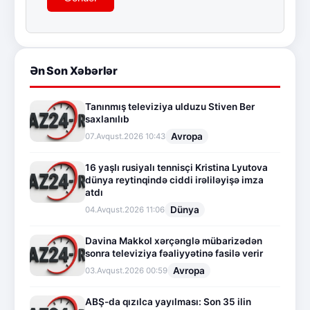
Ən Son Xəbərlər
Tanınmış televiziya ulduzu Stiven Ber
saxlanılıb
Avropa
07.Avqust.2026 10:43
16 yaşlı rusiyalı tennisçi Kristina Lyutova
dünya reytinqində ciddi irəliləyişə imza
atdı
Dünya
04.Avqust.2026 11:06
Davina Makkol xərçənglə mübarizədən
sonra televiziya fəaliyyətinə fasilə verir
Avropa
03.Avqust.2026 00:59
ABŞ-da qızılca yayılması: Son 35 ilin