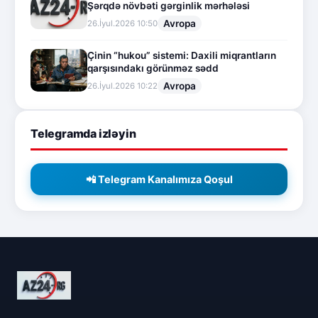
Şərqdə növbəti gərginlik mərhələsi
Avropa
26.İyul.2026 10:50
Çinin “hukou” sistemi: Daxili miqrantların
qarşısındakı görünməz sədd
Avropa
26.İyul.2026 10:22
Telegramda izləyin
📲 Telegram Kanalımıza Qoşul