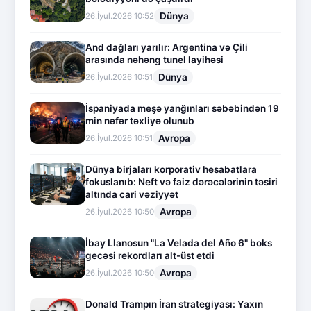
Dünya
26.İyul.2026 10:52
And dağları yarılır: Argentina və Çili
arasında nəhəng tunel layihəsi
Dünya
26.İyul.2026 10:51
İspaniyada meşə yanğınları səbəbindən 19
min nəfər təxliyə olunub
Avropa
26.İyul.2026 10:51
Dünya birjaları korporativ hesabatlara
fokuslanıb: Neft və faiz dərəcələrinin təsiri
altında cari vəziyyət
Avropa
26.İyul.2026 10:50
İbay Llanosun "La Velada del Año 6" boks
gecəsi rekordları alt-üst etdi
Avropa
26.İyul.2026 10:50
Donald Trampın İran strategiyası: Yaxın