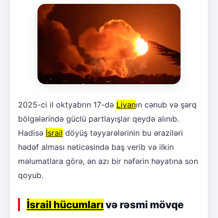
2025-ci il oktyabrın 17-də
Livan
ın cənub və şərq
bölgələrində güclü partlayışlar qeydə alınıb.
Hadisə
İsrail
döyüş təyyarələrinin bu əraziləri
hədəf alması nəticəsində baş verib və ilkin
məlumatlara görə, ən azı bir nəfərin həyatına son
qoyub.
İsrail hücumları
və rəsmi mövqe