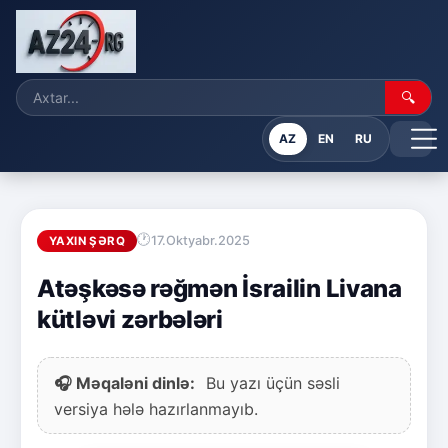
🔍
AZ
EN
RU
17.Oktyabr.2025
YAXIN ŞƏRQ
Atəşkəsə rəğmən İsrailin Livana
kütləvi zərbələri
🎧 Məqaləni dinlə:
Bu yazı üçün səsli
versiya hələ hazırlanmayıb.