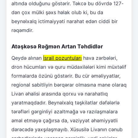
altında olduğunu göstərir. Təkcə bu dövrdə 127-
dən çox mülki şəxs həlak olub ki, bu da
beynəlxalq ictimaiyyəti narahat edən ciddi bir
rəqəmdir.
Atəşkəsə Rəğmən Artan Təhdidlər
Qeydə alınan
İsrail pozuntuları
hava zərbələri,
dron hücumları və quru müdaxilələri kimi müxtəlif
formalarda özünü göstərir. Bu cür əməliyyatlar,
regional sabitliyin bərqərar olmasına mane olaraq
Livan əhalisi arasında qorxu və narahatlıq
yaratmaqdadır. Beynəlxalq təşkilatlar dəfələrlə
tərəfləri gərginliyi azaltmağa və razılaşmalara
əməl etməyə çağırsa da, vəziyyət əhəmiyyətli
dərəcədə yaxşılaşmayıb. Xüsusilə Livanın cənub