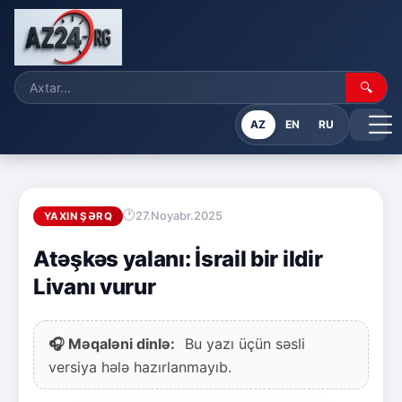
🔍
AZ
EN
RU
27.Noyabr.2025
YAXIN ŞƏRQ
Atəşkəs yalanı: İsrail bir ildir
Livanı vurur
🎧 Məqaləni dinlə:
Bu yazı üçün səsli
versiya hələ hazırlanmayıb.