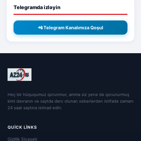
Telegramda izləyin
📲 Telegram Kanalımıza Qoşul
Heç bir hüququmuz qorunmur, amma siz yenə də qorunurmuş
kimi davranın və saytda dərc olunan xəbərlərdən istifadə zamanı
24 saat saytına istinad edin.
QUICK LINKS
Gizlilik Siyasəti