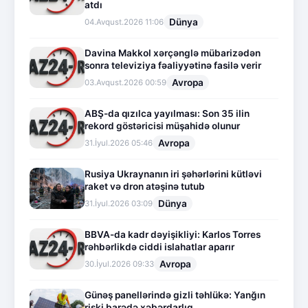
atdı
Dünya
04.Avqust.2026 11:06
Davina Makkol xərçənglə mübarizədən
sonra televiziya fəaliyyətinə fasilə verir
Avropa
03.Avqust.2026 00:59
ABŞ-da qızılca yayılması: Son 35 ilin
rekord göstəricisi müşahidə olunur
Avropa
31.İyul.2026 05:46
Rusiya Ukraynanın iri şəhərlərini kütləvi
raket və dron atəşinə tutub
Dünya
31.İyul.2026 03:09
BBVA-da kadr dəyişikliyi: Karlos Torres
rəhbərlikdə ciddi islahatlar aparır
Avropa
30.İyul.2026 09:33
Günəş panellərində gizli təhlükə: Yanğın
riski barədə xəbərdarlıq