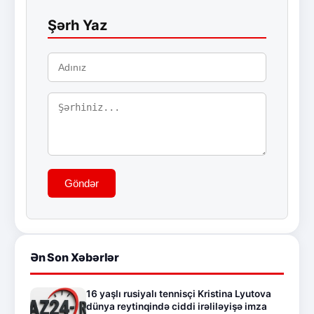
Şərh Yaz
Göndər
Ən Son Xəbərlər
16 yaşlı rusiyalı tennisçi Kristina Lyutova
dünya reytinqində ciddi irəliləyişə imza