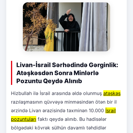
Livan-İsrail Sərhədində Gərginlik:
Atəşkəsdən Sonra Minlərlə
Pozuntu Qeydə Alınıb
Hizbullah ilə İsrail arasında əldə olunmuş
atəşkəs
razılaşmasının qüvvəyə minməsindən ötən bir il
ərzində Livan ərazisində təxminən 10.000
İsrail
pozuntuları
faktı qeydə alınıb. Bu hadisələr
bölgədəki kövrək sülhün davamlı təhdidlər