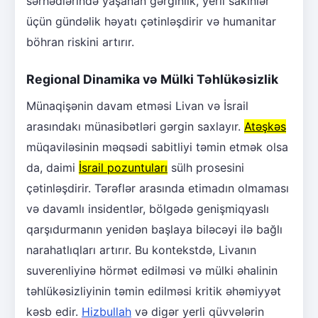
sərhədlərində yaşanan gərginlik, yerli sakinlər
üçün gündəlik həyatı çətinləşdirir və humanitar
böhran riskini artırır.
Regional Dinamika və Mülki Təhlükəsizlik
Münaqişənin davam etməsi Livan və İsrail
arasındakı münasibətləri gərgin saxlayır.
Atəşkəs
müqaviləsinin məqsədi sabitliyi təmin etmək olsa
da, daimi
İsrail pozuntuları
sülh prosesini
çətinləşdirir. Tərəflər arasında etimadın olmaması
və davamlı insidentlər, bölgədə genişmiqyaslı
qarşıdurmanın yenidən başlaya biləcəyi ilə bağlı
narahatlıqları artırır. Bu kontekstdə, Livanın
suverenliyinə hörmət edilməsi və mülki əhalinin
təhlükəsizliyinin təmin edilməsi kritik əhəmiyyət
kəsb edir.
Hizbullah
və digər yerli qüvvələrin