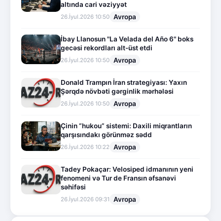
altında cari vəziyyət
Avropa
26.İyul.2026 10:50
İbay Llanosun "La Velada del Año 6" boks
gecəsi rekordları alt-üst etdi
Avropa
26.İyul.2026 10:50
Donald Trampın İran strategiyası: Yaxın
Şərqdə növbəti gərginlik mərhələsi
Avropa
26.İyul.2026 10:50
Çinin “hukou” sistemi: Daxili miqrantların
qarşısındakı görünməz sədd
Avropa
26.İyul.2026 10:22
Tadey Pokaçar: Velosiped idmanının yeni
fenomeni və Tur de Fransın əfsanəvi
səhifəsi
Avropa
26.İyul.2026 09:31