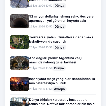
Dünya
26.İyul.2026 10:52
52 milyon dollarlıq nəhəng səhv: Heç yerə
aparmayan yol görənləri heyrətə salır
Dünya
26.İyul.2026 10:52
Tarixi ərazi yalanı: Turistləri aldadan şəxs
bələdiyyəni də çaşdırdı
Dünya
26.İyul.2026 10:52
And dağları yarılır: Argentina və Çili
arasında nəhəng tunel layihəsi
Dünya
26.İyul.2026 10:51
İspaniyada meşə yanğınları səbəbindən 19
min nəfər təxliyə olunub
Avropa
26.İyul.2026 10:51
Dünya birjaları korporativ hesabatlara
fokuslanıb: Neft və faiz dərəcələrinin təsiri